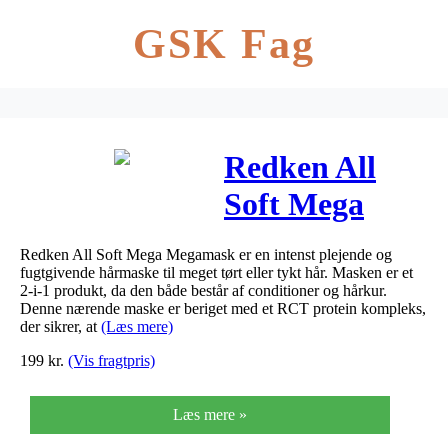
GSK Fag
Redken All
Soft Mega
Megamask
Redken All Soft Mega Megamask er en intenst plejende og
200 ml
fugtgivende hårmaske til meget tørt eller tykt hår. Masken er et
2-i-1 produkt, da den både består af conditioner og hårkur.
Denne nærende maske er beriget med et RCT protein kompleks,
der sikrer, at
(Læs mere)
199
kr.
(Vis fragtpris)
Læs mere »