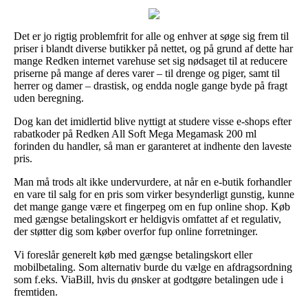
Det er jo rigtig problemfrit for alle og enhver at søge sig frem til
priser i blandt diverse butikker på nettet, og på grund af dette har
mange Redken internet varehuse set sig nødsaget til at reducere
priserne på mange af deres varer – til drenge og piger, samt til
herrer og damer – drastisk, og endda nogle gange byde på fragt
uden beregning.
Dog kan det imidlertid blive nyttigt at studere visse e-shops efter
rabatkoder på Redken All Soft Mega Megamask 200 ml
forinden du handler, så man er garanteret at indhente den laveste
pris.
Man må trods alt ikke undervurdere, at når en e-butik forhandler
en vare til salg for en pris som virker besynderligt gunstig, kunne
det mange gange være et fingerpeg om en fup online shop. Køb
med gængse betalingskort er heldigvis omfattet af et regulativ,
der støtter dig som køber overfor fup online forretninger.
Vi foreslår generelt køb med gængse betalingskort eller
mobilbetaling. Som alternativ burde du vælge en afdragsordning
som f.eks. ViaBill, hvis du ønsker at godtgøre betalingen ude i
fremtiden.