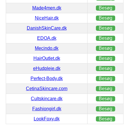
Made4men.dk
Besøg
NiceHair.dk
Besøg
DanishSkinCare.dk
Besøg
EDOA.dk
Besøg
Mecindo.dk
Besøg
HairOutlet.dk
Besøg
eHudpleje.dk
Besøg
Perfect-Body.dk
Besøg
CetinaSkincare.com
Besøg
Cultskincare.dk
Besøg
Fashiongirl.dk
Besøg
LookFoxy.dk
Besøg