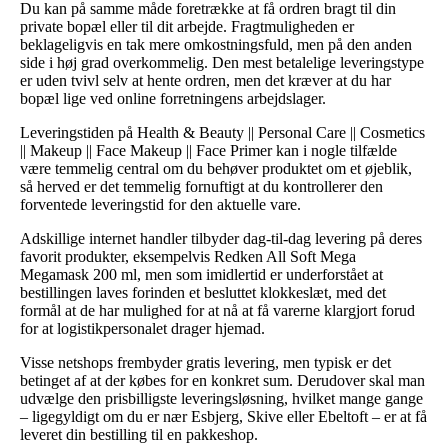
Du kan på samme måde foretrække at få ordren bragt til din
private bopæl eller til dit arbejde. Fragtmuligheden er
beklageligvis en tak mere omkostningsfuld, men på den anden
side i høj grad overkommelig. Den mest betalelige leveringstype
er uden tvivl selv at hente ordren, men det kræver at du har
bopæl lige ved online forretningens arbejdslager.
Leveringstiden på Health & Beauty || Personal Care || Cosmetics
|| Makeup || Face Makeup || Face Primer kan i nogle tilfælde
være temmelig central om du behøver produktet om et øjeblik,
så herved er det temmelig fornuftigt at du kontrollerer den
forventede leveringstid for den aktuelle vare.
Adskillige internet handler tilbyder dag-til-dag levering på deres
favorit produkter, eksempelvis Redken All Soft Mega
Megamask 200 ml, men som imidlertid er underforstået at
bestillingen laves forinden et besluttet klokkeslæt, med det
formål at de har mulighed for at nå at få varerne klargjort forud
for at logistikpersonalet drager hjemad.
Visse netshops frembyder gratis levering, men typisk er det
betinget af at der købes for en konkret sum. Derudover skal man
udvælge den prisbilligste leveringsløsning, hvilket mange gange
– ligegyldigt om du er nær Esbjerg, Skive eller Ebeltoft – er at få
leveret din bestilling til en pakkeshop.