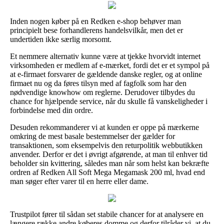
Inden nogen køber på en Redken e-shop behøver man
principielt bese forhandlerens handelsvilkår, men det er
undertiden ikke særlig morsomt.
Et nemmere alternativ kunne være at tjekke hvorvidt internet
virksomheden er medlem af e-mærket, fordi det er et sympol på
at e-firmaet forsvarer de gældende danske regler, og at online
firmaet nu og da føres tilsyn med af fagfolk som har den
nødvendige knowhow om reglerne. Derudover tilbydes du
chance for hjælpende service, når du skulle få vanskeligheder i
forbindelse med din ordre.
Desuden rekommanderer vi at kunden er oppe på mærkerne
omkring de mest basale bestemmelser der gælder for
transaktionen, som eksempelvis den returpolitik webbutikken
anvender. Derfor er det i øvrigt afgørende, at man til enhver tid
beholder sin kvittering, således man når som helst kan bekræfte
ordren af Redken All Soft Mega Megamask 200 ml, hvad end
man søger efter varer til en herre eller dame.
Trustpilot fører til sådan set stabile chancer for at analysere en
længere række andre køberes domme og derfor tilråder vi, at du