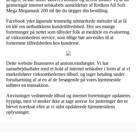
gennemgår internet selskabets anmeldelser af Redken All Soft
Mega Megamask 200 ml før du lægger din bestilling.
Facebook yder lignende temmelig udmærkede metoder til at få
en idé om netbutikkens kundetilfredshed. Her ses mange
forretninger på nettet som tilbyder folk at meddele en evaluering
af virksomhedens service, som tillige bør anvendes til at
fornemme tilfredsheden hos kunderne.
Dette website finansieres af annonceindtægter. Vi har
samarbejdsaftaler med et hold af internet selskaber i form af at vi
markedsfører virksomhedernes tilbud, og tager betaling under
forudsætning af at en af de besøgende på vores hjemmeside
udfører en transaktion.
Anvisninger vedrørende tilbud og internet forretninger opdateres
hyppigt, men vi ønsker ikke at tage ansvar for justeringer der er
blevet iværksat efter at vi sidst opdaterede hjemmesidens
oplysninger.