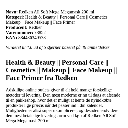
Navn:
Redken All Soft Mega Megamask 200 ml
Kategori:
Health & Beauty || Personal Care || Cosmetics ||
Makeup || Face Makeup || Face Primer
Producent:
Redken
Varenummer:
73852
EAN:
884486349538
Vurderet til
4.6
ud af 5 stjerner baseret på
49
anmeldelser
Health & Beauty || Personal Care ||
Cosmetics || Makeup || Face Makeup ||
Face Primer fra Redken
Adskillige online outlets giver til alt held mange forskellige
metoder til levering. Den mest moderne er nu til dags at afsende
til en pakkeshop, hvor det er muligt at hente de nyindkøbte
produkter lige præcis når det passer ind i din kalender.
Muligheden er altså super ukompliceret, og desuden endvidere
den mest betalelige leveringsform ved køb af Redken All Soft
Mega Megamask 200 ml.