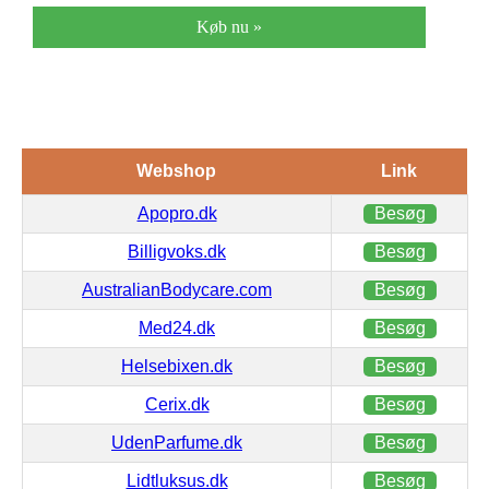
Køb nu »
Webshop
Link
Apopro.dk
Besøg
Billigvoks.dk
Besøg
AustralianBodycare.com
Besøg
Med24.dk
Besøg
Helsebixen.dk
Besøg
Cerix.dk
Besøg
UdenParfume.dk
Besøg
Lidtluksus.dk
Besøg