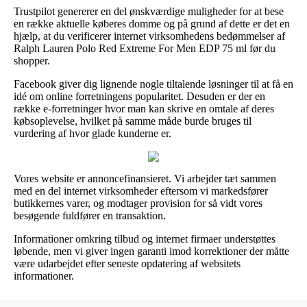
Trustpilot genererer en del ønskværdige muligheder for at bese
en række aktuelle køberes domme og på grund af dette er det en
hjælp, at du verificerer internet virksomhedens bedømmelser af
Ralph Lauren Polo Red Extreme For Men EDP 75 ml før du
shopper.
Facebook giver dig lignende nogle tiltalende løsninger til at få en
idé om online forretningens popularitet. Desuden er der en
række e-forretninger hvor man kan skrive en omtale af deres
købsoplevelse, hvilket på samme måde burde bruges til
vurdering af hvor glade kunderne er.
Vores website er annoncefinansieret. Vi arbejder tæt sammen
med en del internet virksomheder eftersom vi markedsfører
butikkernes varer, og modtager provision for så vidt vores
besøgende fuldfører en transaktion.
Informationer omkring tilbud og internet firmaer understøttes
løbende, men vi giver ingen garanti imod korrektioner der måtte
være udarbejdet efter seneste opdatering af websitets
informationer.