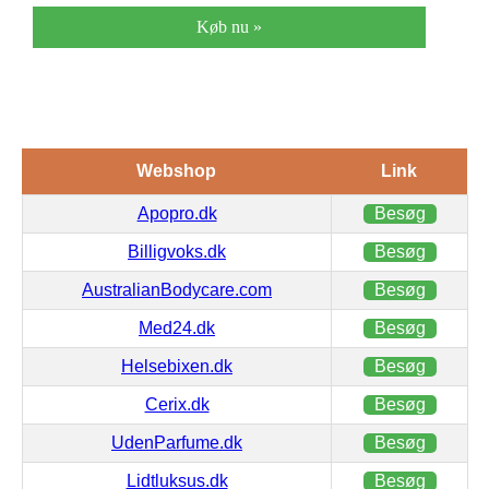
Køb nu »
Webshop
Link
Apopro.dk
Besøg
Billigvoks.dk
Besøg
AustralianBodycare.com
Besøg
Med24.dk
Besøg
Helsebixen.dk
Besøg
Cerix.dk
Besøg
UdenParfume.dk
Besøg
Lidtluksus.dk
Besøg