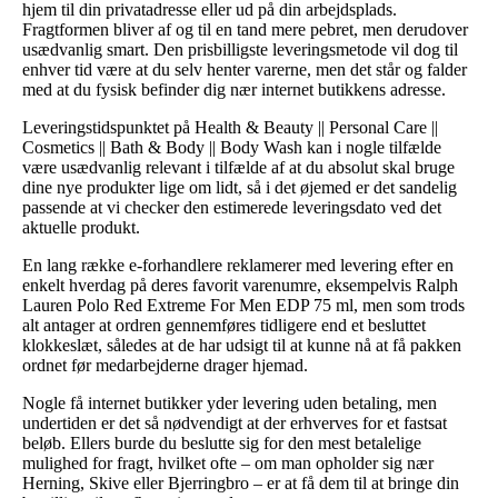
hjem til din privatadresse eller ud på din arbejdsplads.
Fragtformen bliver af og til en tand mere pebret, men derudover
usædvanlig smart. Den prisbilligste leveringsmetode vil dog til
enhver tid være at du selv henter varerne, men det står og falder
med at du fysisk befinder dig nær internet butikkens adresse.
Leveringstidspunktet på Health & Beauty || Personal Care ||
Cosmetics || Bath & Body || Body Wash kan i nogle tilfælde
være usædvanlig relevant i tilfælde af at du absolut skal bruge
dine nye produkter lige om lidt, så i det øjemed er det sandelig
passende at vi checker den estimerede leveringsdato ved det
aktuelle produkt.
En lang række e-forhandlere reklamerer med levering efter en
enkelt hverdag på deres favorit varenumre, eksempelvis Ralph
Lauren Polo Red Extreme For Men EDP 75 ml, men som trods
alt antager at ordren gennemføres tidligere end et besluttet
klokkeslæt, således at de har udsigt til at kunne nå at få pakken
ordnet før medarbejderne drager hjemad.
Nogle få internet butikker yder levering uden betaling, men
undertiden er det så nødvendigt at der erhverves for et fastsat
beløb. Ellers burde du beslutte sig for den mest betalelige
mulighed for fragt, hvilket ofte – om man opholder sig nær
Herning, Skive eller Bjerringbro – er at få dem til at bringe din