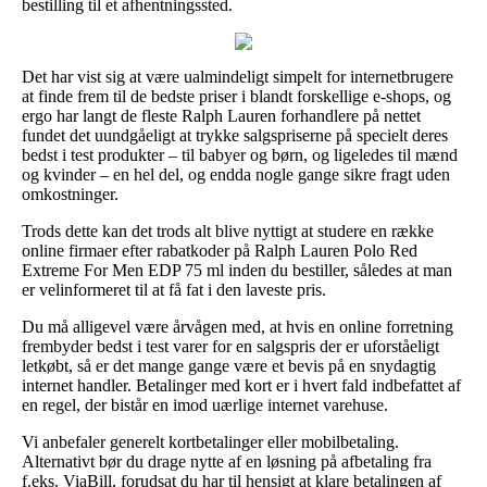
bestilling til et afhentningssted.
Det har vist sig at være ualmindeligt simpelt for internetbrugere
at finde frem til de bedste priser i blandt forskellige e-shops, og
ergo har langt de fleste Ralph Lauren forhandlere på nettet
fundet det uundgåeligt at trykke salgspriserne på specielt deres
bedst i test produkter – til babyer og børn, og ligeledes til mænd
og kvinder – en hel del, og endda nogle gange sikre fragt uden
omkostninger.
Trods dette kan det trods alt blive nyttigt at studere en række
online firmaer efter rabatkoder på Ralph Lauren Polo Red
Extreme For Men EDP 75 ml inden du bestiller, således at man
er velinformeret til at få fat i den laveste pris.
Du må alligevel være årvågen med, at hvis en online forretning
frembyder bedst i test varer for en salgspris der er uforståeligt
letkøbt, så er det mange gange være et bevis på en snydagtig
internet handler. Betalinger med kort er i hvert fald indbefattet af
en regel, der bistår en imod uærlige internet varehuse.
Vi anbefaler generelt kortbetalinger eller mobilbetaling.
Alternativt bør du drage nytte af en løsning på afbetaling fra
f.eks. ViaBill, forudsat du har til hensigt at klare betalingen af