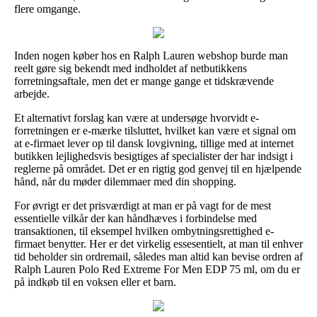
flere omgange.
Inden nogen køber hos en Ralph Lauren webshop burde man
reelt gøre sig bekendt med indholdet af netbutikkens
forretningsaftale, men det er mange gange et tidskrævende
arbejde.
Et alternativt forslag kan være at undersøge hvorvidt e-
forretningen er e-mærke tilsluttet, hvilket kan være et signal om
at e-firmaet lever op til dansk lovgivning, tillige med at internet
butikken lejlighedsvis besigtiges af specialister der har indsigt i
reglerne på området. Det er en rigtig god genvej til en hjælpende
hånd, når du møder dilemmaer med din shopping.
For øvrigt er det prisværdigt at man er på vagt for de mest
essentielle vilkår der kan håndhæves i forbindelse med
transaktionen, til eksempel hvilken ombytningsrettighed e-
firmaet benytter. Her er det virkelig essesentielt, at man til enhver
tid beholder sin ordremail, således man altid kan bevise ordren af
Ralph Lauren Polo Red Extreme For Men EDP 75 ml, om du er
på indkøb til en voksen eller et barn.