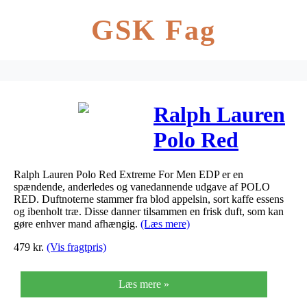
GSK Fag
Ralph Lauren
Polo Red
Extreme For
Ralph Lauren Polo Red Extreme For Men EDP er en
Men EDP 75
spændende, anderledes og vanedannende udgave af POLO
RED. Duftnoterne stammer fra blod appelsin, sort kaffe essens
ml
og ibenholt træ. Disse danner tilsammen en frisk duft, som kan
gøre enhver mand afhængig.
(Læs mere)
479
kr.
(Vis fragtpris)
Læs mere »