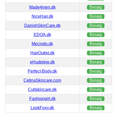
Made4men.dk
Besøg
NiceHair.dk
Besøg
DanishSkinCare.dk
Besøg
EDOA.dk
Besøg
Mecindo.dk
Besøg
HairOutlet.dk
Besøg
eHudpleje.dk
Besøg
Perfect-Body.dk
Besøg
CetinaSkincare.com
Besøg
Cultskincare.dk
Besøg
Fashiongirl.dk
Besøg
LookFoxy.dk
Besøg