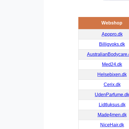
Webshop
Apopro.dk
Billigvoks.dk
AustralianBodycare
Med24.dk
Helsebixen.dk
Cerix.dk
UdenParfume.d
Lidtluksus.dk
Made4men.dk
NiceHair.dk