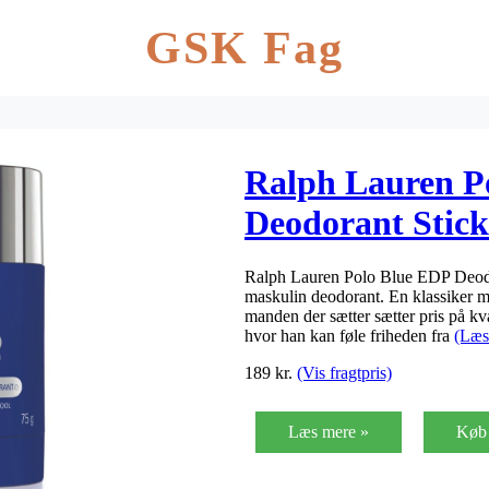
GSK Fag
Ralph Lauren P
Deodorant Stick 
Ralph Lauren Polo Blue EDP Deodor
maskulin deodorant. En klassiker me
manden der sætter sætter pris på kv
hvor han kan føle friheden fra
(Læs
189
kr.
(Vis fragtpris)
Læs mere »
Køb 