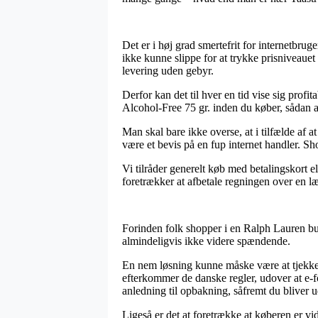
Det er i høj grad smertefrit for internetbru
ikke kunne slippe for at trykke prisniveaue
levering uden gebyr.
Derfor kan det til hver en tid vise sig pro
Alcohol-Free 75 gr. inden du køber, sådan at m
Man skal bare ikke overse, at i tilfælde af a
være et bevis på en fup internet handler. Sh
Vi tilråder generelt køb med betalingskort e
foretrækker at afbetale regningen over en l
Forinden folk shopper i en Ralph Lauren but
almindeligvis ikke videre spændende.
En nem løsning kunne måske være at tjekke
efterkommer de danske regler, udover at e-
anledning til opbakning, såfremt du bliver 
Ligeså er det at foretrække at køberen er v