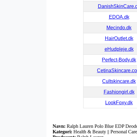
DanishSkinCare.
EDOA.dk
Mecindo.dk
HairOutlet.dk
eHudpleje.dk
Perfect-Body.dk
CetinaSkincare.c
Cultskincare.dk
Fashiongirl.dk
LookFoxy.dk
Navn:
Ralph Lauren Polo Blue EDP Deodora
Kategori:
Health & Beauty || Personal Care