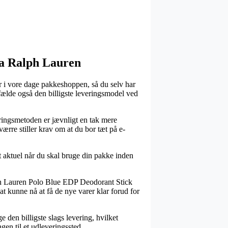
ra Ralph Lauren
er i vore dage pakkeshoppen, så du selv har
lfælde også den billigste leveringsmodel ved
veringsmetoden er jævnligt en tak mere
ærre stiller krav om at du bor tæt på e-
t aktuel når du skal bruge din pakke inden
lph Lauren Polo Blue EDP Deodorant Stick
 at kunne nå at få de nye varer klar forud for
e den billigste slags levering, hvilket
gen til et udleveringssted.