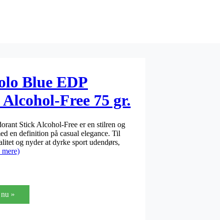
olo Blue EDP
Alcohol-Free 75 gr.
ant Stick Alcohol-Free er en stilren og
d en definition på casual elegance. Til
alitet og nyder at dyrke sport udendørs,
 mere)
nu »