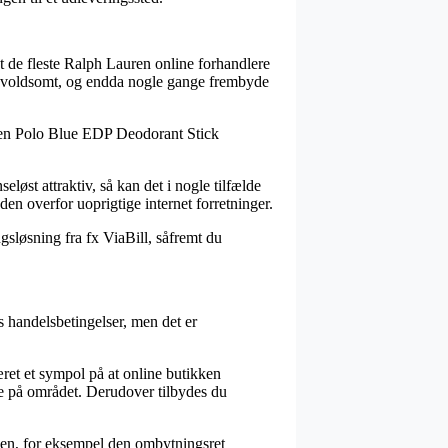
gt de fleste Ralph Lauren online forhandlere
d – voldsomt, og endda nogle gange frembyde
auren Polo Blue EDP Deodorant Stick
løst attraktiv, så kan det i nogle tilfælde
en overfor uoprigtige internet forretninger.
gsløsning fra fx ViaBill, såfremt du
s handelsbetingelser, men det er
et et sympol på at online butikken
ne på området. Derudover tilbydes du
onen, for eksempel den ombytningsret