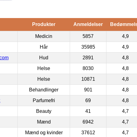
Produkter
Anmeldelser
Bedømmel
Medicin
5857
4,9
Hår
35985
4,9
.com
Hud
2891
4,8
Helse
8030
4,8
Helse
10871
4,8
Behandlinger
901
4,8
k
Parfumefri
69
4,8
Beauty
41
4,7
Mænd
6942
4,7
Mænd og kvinder
37612
4,7