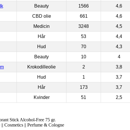
dk
Beauty
1566
4,6
CBD olie
661
4,6
Medicin
3248
4,5
Hår
53
4,4
Hud
70
4,3
Beauty
10
4
om
Krokodilleolie
2
3,8
Hud
1
3,7
Hår
173
3,7
Kvinder
51
2,5
nt Stick Alcohol-Free 75 gr.
 || Cosmetics || Perfume & Cologne