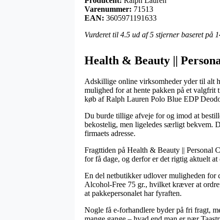
Producent:
Ralph Lauren
Varenummer:
71513
EAN:
3605971191633
Vurderet til
4.5
ud af 5 stjerner baseret på
1
Health & Beauty || Person
Adskillige online virksomheder yder til alt 
mulighed for at hente pakken på et valgfrit 
køb af Ralph Lauren Polo Blue EDP Deodora
Du burde tillige afveje for og imod at bestil
bekostelig, men ligeledes særligt bekvem. De
firmaets adresse.
Fragttiden på Health & Beauty || Personal C
for få dage, og derfor er det rigtig aktuelt
En del netbutikker udlover muligheden for
Alcohol-Free 75 gr., hvilket kræver at ordren
at pakkepersonalet har fyraften.
Nogle få e-forhandlere byder på fri fragt, me
mange gange – hvad end man er nær Taastrup, 