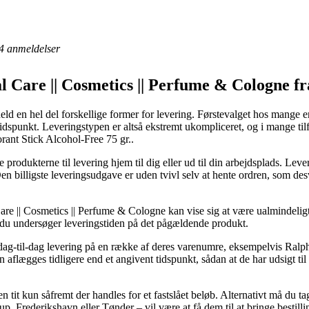
4
anmeldelser
al Care || Cosmetics || Perfume & Cologne f
held en hel del forskellige former for levering. Førstevalget hos mange 
tidspunkt. Leveringstypen er altså ekstremt ukompliceret, og i mange ti
nt Stick Alcohol-Free 75 gr..
le produkterne til levering hjem til dig eller ud til din arbejdsplads. Le
n billigste leveringsudgave er uden tvivl selv at hente ordren, som desv
are || Cosmetics || Perfume & Cologne kan vise sig at være ualmindelig
 at du undersøger leveringstiden på det pågældende produkt.
 dag-til-dag levering på en række af deres varenumre, eksempelvis Ra
 aflægges tidligere end et angivent tidspunkt, sådan at de har udsigt til
n tit kun såfremt der handles for et fastslået beløb. Alternativt må du tag
Frederikshavn eller Tønder – vil være at få dem til at bringe bestillin