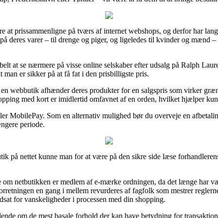
gere at prissammenligne på tværs af internet webshops, og derfor har lan
t på deres varer – til drenge og piger, og ligeledes til kvinder og mæn
fitabelt at se nærmere på visse online selskaber efter udsalg på Ralph L
an er sikker på at få fat i den prisbilligste pris.
t en webbutik afhænder deres produkter for en salgspris som virker grænse
opping med kort er imidlertid omfavnet af en orden, hvilket hjælper kund
ller MobilePay. Som en alternativ mulighed bør du overveje en afbetalin
ængere periode.
ik på nettet kunne man for at være på den sikre side læse forhandleren
 om netbutikken er medlem af e-mærke ordningen, da det længe har vær
forretningen en gang i mellem revurderes af fagfolk som mestrer regler
udsat for vanskeligheder i processen med din shopping.
idende om de mest basale forhold der kan have betydning for transakti