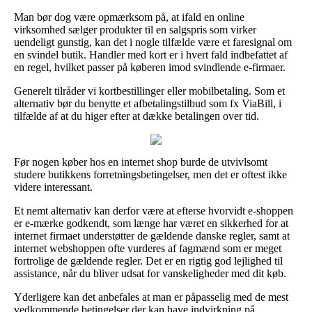
Man bør dog være opmærksom på, at ifald en online
virksomhed sælger produkter til en salgspris som virker
uendeligt gunstig, kan det i nogle tilfælde være et faresignal om
en svindel butik. Handler med kort er i hvert fald indbefattet af
en regel, hvilket passer på køberen imod svindlende e-firmaer.
Generelt tilråder vi kortbestillinger eller mobilbetaling. Som et
alternativ bør du benytte et afbetalingstilbud som fx ViaBill, i
tilfælde af at du higer efter at dække betalingen over tid.
Før nogen køber hos en internet shop burde de utvivlsomt
studere butikkens forretningsbetingelser, men det er oftest ikke
videre interessant.
Et nemt alternativ kan derfor være at efterse hvorvidt e-shoppen
er e-mærke godkendt, som længe har været en sikkerhed for at
internet firmaet understøtter de gældende danske regler, samt at
internet webshoppen ofte vurderes af fagmænd som er meget
fortrolige de gældende regler. Det er en rigtig god lejlighed til
assistance, når du bliver udsat for vanskeligheder med dit køb.
Yderligere kan det anbefales at man er påpasselig med de mest
vedkommende betingelser der kan have indvirkning på