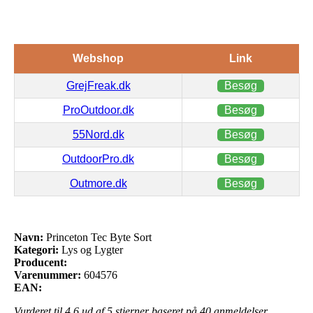
Webshop
Link
GrejFreak.dk
Besøg
ProOutdoor.dk
Besøg
55Nord.dk
Besøg
OutdoorPro.dk
Besøg
Outmore.dk
Besøg
Navn:
Princeton Tec Byte Sort
Kategori:
Lys og Lygter
Producent:
Varenummer:
604576
EAN:
Vurderet til
4.6
ud af 5 stjerner baseret på
40
anmeldelser