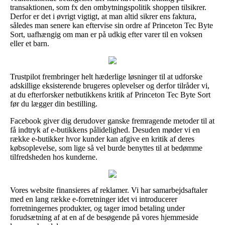
transaktionen, som fx den ombytningspolitik shoppen tilsikrer.
Derfor er det i øvrigt vigtigt, at man altid sikrer ens faktura,
således man senere kan eftervise sin ordre af Princeton Tec Byte
Sort, uafhængig om man er på udkig efter varer til en voksen
eller et barn.
Trustpilot frembringer helt hæderlige løsninger til at udforske
adskillige eksisterende brugeres oplevelser og derfor tilråder vi,
at du efterforsker netbutikkens kritik af Princeton Tec Byte Sort
før du lægger din bestilling.
Facebook giver dig derudover ganske fremragende metoder til at
få indtryk af e-butikkens pålidelighed. Desuden møder vi en
række e-butikker hvor kunder kan afgive en kritik af deres
købsoplevelse, som lige så vel burde benyttes til at bedømme
tilfredsheden hos kunderne.
Vores website finansieres af reklamer. Vi har samarbejdsaftaler
med en lang række e-forretninger idet vi introducerer
forretningernes produkter, og tager imod betaling under
forudsætning af at en af de besøgende på vores hjemmeside