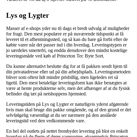
Lys og Lygter
Masser af e-shops yder nu til dags et bredt udvalg af muligheder
for fragt. Den mest populære er på nuværende tidspunkt at få
leveret til et afhentningssted, og så kan du bare gå forbi efter de
købte varer når det passer ind i din hverdag. Leveringstypen er
jo særdeles smertefri, og endda derudover den mindst kostelige
leveringsmåde ved køb af Princeton Tec Byte Sort.
Du kunne alternativt beslutte dig for at få pakken sendt hjem til
din privatadresse eller ud på din arbejdsplads. Leveringsmetoden
bliver som oftest lidt mindre prisbillig, men ligeledes ret så
ligetil. Den mest betalelige leveringsform kan ikke benægtes at
være at hente produkterne selv, men det afhænger af at du fysisk
befinder dig tæt på netshoppens hjemsted.
Leveringstiden på Lys og Lygter er naturligvis yderst afgørende
hvis man skal bruge din pakke omgående, og af den grund er det
selvfølgelig væsentligt at du ser nærmere på den anslåede
leveringstid ved den vedkommende vare.
En hel del outlets på nettet frembyder levering på blot en enkelt
hverdag på de fleste af deres varenumre, eksempelvis Princeton