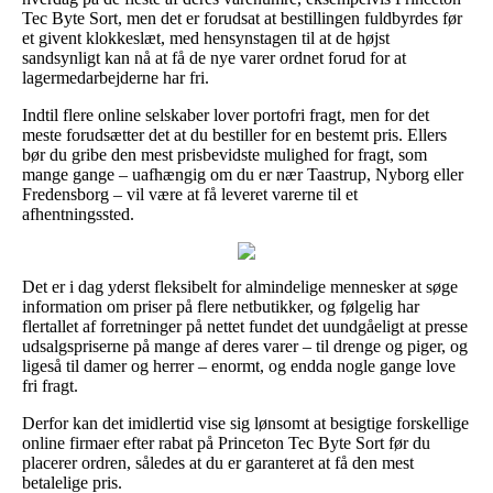
Tec Byte Sort, men det er forudsat at bestillingen fuldbyrdes før
et givent klokkeslæt, med hensynstagen til at de højst
sandsynligt kan nå at få de nye varer ordnet forud for at
lagermedarbejderne har fri.
Indtil flere online selskaber lover portofri fragt, men for det
meste forudsætter det at du bestiller for en bestemt pris. Ellers
bør du gribe den mest prisbevidste mulighed for fragt, som
mange gange – uafhængig om du er nær Taastrup, Nyborg eller
Fredensborg – vil være at få leveret varerne til et
afhentningssted.
Det er i dag yderst fleksibelt for almindelige mennesker at søge
information om priser på flere netbutikker, og følgelig har
flertallet af forretninger på nettet fundet det uundgåeligt at presse
udsalgspriserne på mange af deres varer – til drenge og piger, og
ligeså til damer og herrer – enormt, og endda nogle gange love
fri fragt.
Derfor kan det imidlertid vise sig lønsomt at besigtige forskellige
online firmaer efter rabat på Princeton Tec Byte Sort før du
placerer ordren, således at du er garanteret at få den mest
betalelige pris.