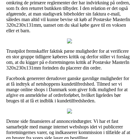
omkring de primære reglementer der har indvirkning på ordren,
som fx den returret butikken tilbyder. I den relation er det også
afgørende, at man stadigvæk bibeholder sin faktura e-mail,
således man altid vil kunne bevise sit køb af Postæske MasterIn
320x230x131mm, uanset om du skal købe gave til en voksen
eller et barn.
Trustpilot fremskaffer faktisk pæne muligheder for at verificere
en stor gruppe tidligere køberes kritik og derfor stiller vi forslag
om, at du kigger på e-forretningens kritik af Postæske MasterIn
320x230x131mm forinden du placerer din ordre.
Facebook genererer derudover ganske gavnlige muligheder for
at få indtryk af netshoppens kundetilfredshed. Tilmed ser vi
mange online shops i Danmark som giver folk mulighed for at
afgive en anmeldelse af ordreforløbet, hvilket ligeledes bør
bruges til at få et indblik i kundetilfredsheden.
Denne side finansieres af annonceindtægter. Vi har et fast
samarbejde med mange internet webshops idet vi publicerer
forretningernes varer, og indkasserer kommission i tilfælde af at
en bruger fra vores side laver en bestilling.