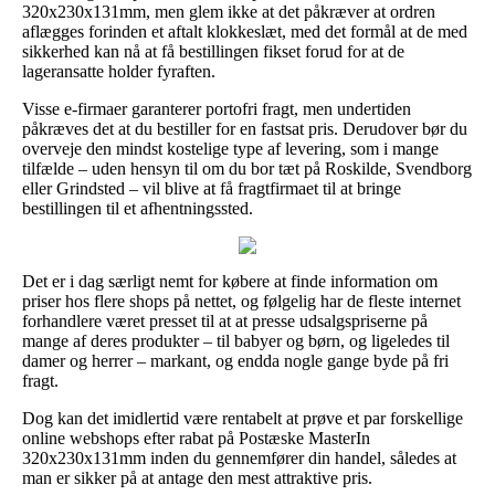
320x230x131mm, men glem ikke at det påkræver at ordren
aflægges forinden et aftalt klokkeslæt, med det formål at de med
sikkerhed kan nå at få bestillingen fikset forud for at de
lageransatte holder fyraften.
Visse e-firmaer garanterer portofri fragt, men undertiden
påkræves det at du bestiller for en fastsat pris. Derudover bør du
overveje den mindst kostelige type af levering, som i mange
tilfælde – uden hensyn til om du bor tæt på Roskilde, Svendborg
eller Grindsted – vil blive at få fragtfirmaet til at bringe
bestillingen til et afhentningssted.
Det er i dag særligt nemt for købere at finde information om
priser hos flere shops på nettet, og følgelig har de fleste internet
forhandlere været presset til at at presse udsalgspriserne på
mange af deres produkter – til babyer og børn, og ligeledes til
damer og herrer – markant, og endda nogle gange byde på fri
fragt.
Dog kan det imidlertid være rentabelt at prøve et par forskellige
online webshops efter rabat på Postæske MasterIn
320x230x131mm inden du gennemfører din handel, således at
man er sikker på at antage den mest attraktive pris.