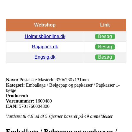
Webshop
Link
Holmrisb8online.dk
Besøg
Rajapack.dk
Besøg
Engsig.dk
Besøg
Navn:
Postæske MasterIn 320x230x131mm
Kategori:
Emballage / Bølgepap og papkasser / Papkasser 1-
bølge
Producent:
Varenummer:
1600480
EAN:
5701766004800
Vurderet til
4.9
ud af 5 stjerner baseret på
49
anmeldelser
Emballage / Bølgepap og papkasser /