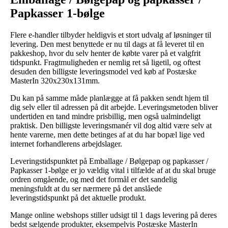
Papkasser 1-bølge
Flere e-handler tilbyder heldigvis et stort udvalg af løsninger til
levering. Den mest benyttede er nu til dags at få leveret til en
pakkeshop, hvor du selv henter de købte varer på et valgfrit
tidspunkt. Fragtmuligheden er nemlig ret så ligetil, og oftest
desuden den billigste leveringsmodel ved køb af Postæske
MasterIn 320x230x131mm.
Du kan på samme måde planlægge at få pakken sendt hjem til
dig selv eller til adressen på dit arbejde. Leveringsmetoden bliver
undertiden en tand mindre prisbillig, men også ualmindeligt
praktisk. Den billigste leveringsmanér vil dog altid være selv at
hente varerne, men dette betinges af at du har bopæl lige ved
internet forhandlerens arbejdslager.
Leveringstidspunktet på Emballage / Bølgepap og papkasser /
Papkasser 1-bølge er jo vældig vital i tilfælde af at du skal bruge
ordren omgående, og med det formål er det sandelig
meningsfuldt at du ser nærmere på det anslåede
leveringstidspunkt på det aktuelle produkt.
Mange online webshops stiller udsigt til 1 dags levering på deres
bedst sælgende produkter, eksempelvis Postæske MasterIn