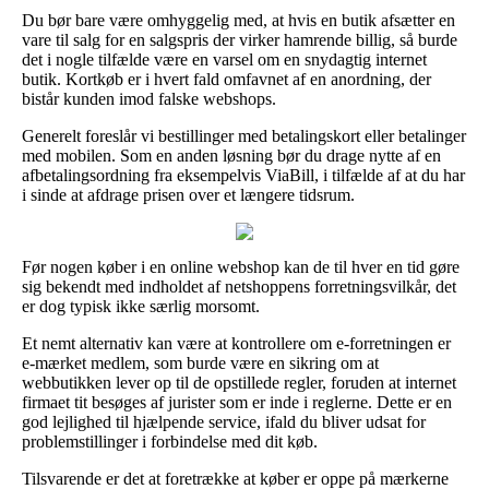
Du bør bare være omhyggelig med, at hvis en butik afsætter en
vare til salg for en salgspris der virker hamrende billig, så burde
det i nogle tilfælde være en varsel om en snydagtig internet
butik. Kortkøb er i hvert fald omfavnet af en anordning, der
bistår kunden imod falske webshops.
Generelt foreslår vi bestillinger med betalingskort eller betalinger
med mobilen. Som en anden løsning bør du drage nytte af en
afbetalingsordning fra eksempelvis ViaBill, i tilfælde af at du har
i sinde at afdrage prisen over et længere tidsrum.
Før nogen køber i en online webshop kan de til hver en tid gøre
sig bekendt med indholdet af netshoppens forretningsvilkår, det
er dog typisk ikke særlig morsomt.
Et nemt alternativ kan være at kontrollere om e-forretningen er
e-mærket medlem, som burde være en sikring om at
webbutikken lever op til de opstillede regler, foruden at internet
firmaet tit besøges af jurister som er inde i reglerne. Dette er en
god lejlighed til hjælpende service, ifald du bliver udsat for
problemstillinger i forbindelse med dit køb.
Tilsvarende er det at foretrække at køber er oppe på mærkerne