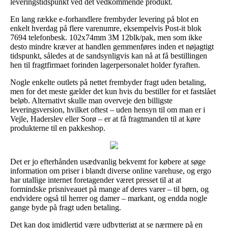
leveringstidspunkt ved det vedkommende produkt.
En lang række e-forhandlere frembyder levering på blot en
enkelt hverdag på flere varenumre, eksempelvis Post-it blok
7694 telefonbesk. 102x74mm 3M 12blk/pak, men som ikke
desto mindre kræver at handlen gemmenføres inden et nøjagtigt
tidspunkt, således at de sandsynligvis kan nå at få bestillingen
hen til fragtfirmaet forinden lagerpersonalet holder fyraften.
Nogle enkelte outlets på nettet frembyder fragt uden betaling,
men for det meste gælder det kun hvis du bestiller for et fastslået
beløb. Alternativt skulle man overveje den billigste
leveringsversion, hvilket oftest – uden hensyn til om man er i
Vejle, Haderslev eller Sorø – er at få fragtmanden til at køre
produkterne til en pakkeshop.
Det er jo efterhånden usædvanlig bekvemt for købere at søge
information om priser i blandt diverse online varehuse, og ergo
har utallige internet foretagender været presset til at at
formindske prisniveauet på mange af deres varer – til børn, og
endvidere også til herrer og damer – markant, og endda nogle
gange byde på fragt uden betaling.
Det kan dog imidlertid være udbytterigt at se nærmere på en