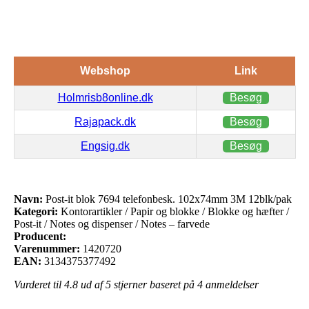
Webshop
Link
Holmrisb8online.dk
Besøg
Rajapack.dk
Besøg
Engsig.dk
Besøg
Navn:
Post-it blok 7694 telefonbesk. 102x74mm 3M 12blk/pak
Kategori:
Kontorartikler / Papir og blokke / Blokke og hæfter /
Post-it / Notes og dispenser / Notes – farvede
Producent:
Varenummer:
1420720
EAN:
3134375377492
Vurderet til
4.8
ud af 5 stjerner baseret på
4
anmeldelser