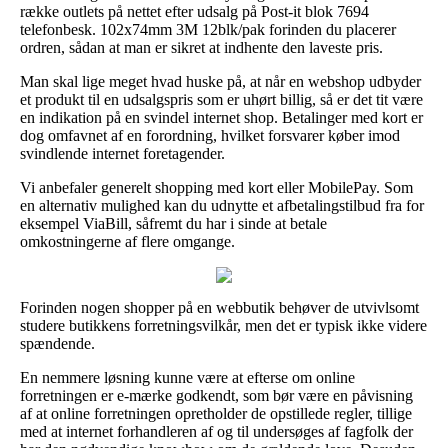
række outlets på nettet efter udsalg på Post-it blok 7694
telefonbesk. 102x74mm 3M 12blk/pak forinden du placerer
ordren, sådan at man er sikret at indhente den laveste pris.
Man skal lige meget hvad huske på, at når en webshop udbyder
et produkt til en udsalgspris som er uhørt billig, så er det tit være
en indikation på en svindel internet shop. Betalinger med kort er
dog omfavnet af en forordning, hvilket forsvarer køber imod
svindlende internet foretagender.
Vi anbefaler generelt shopping med kort eller MobilePay. Som
en alternativ mulighed kan du udnytte et afbetalingstilbud fra for
eksempel ViaBill, såfremt du har i sinde at betale
omkostningerne af flere omgange.
Forinden nogen shopper på en webbutik behøver de utvivlsomt
studere butikkens forretningsvilkår, men det er typisk ikke videre
spændende.
En nemmere løsning kunne være at efterse om online
forretningen er e-mærke godkendt, som bør være en påvisning
af at online forretningen opretholder de opstillede regler, tillige
med at internet forhandleren af og til undersøges af fagfolk der