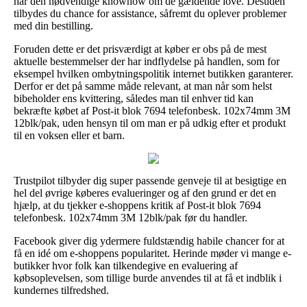
har den nødvendige knowhow om de gældende love. Desuden
tilbydes du chance for assistance, såfremt du oplever problemer
med din bestilling.
Foruden dette er det prisværdigt at køber er obs på de mest
aktuelle bestemmelser der har indflydelse på handlen, som for
eksempel hvilken ombytningspolitik internet butikken garanterer.
Derfor er det på samme måde relevant, at man når som helst
bibeholder ens kvittering, således man til enhver tid kan
bekræfte købet af Post-it blok 7694 telefonbesk. 102x74mm 3M
12blk/pak, uden hensyn til om man er på udkig efter et produkt
til en voksen eller et barn.
Trustpilot tilbyder dig super passende genveje til at besigtige en
hel del øvrige køberes evalueringer og af den grund er det en
hjælp, at du tjekker e-shoppens kritik af Post-it blok 7694
telefonbesk. 102x74mm 3M 12blk/pak før du handler.
Facebook giver dig ydermere fuldstændig habile chancer for at
få en idé om e-shoppens popularitet. Herinde møder vi mange e-
butikker hvor folk kan tilkendegive en evaluering af
købsoplevelsen, som tillige burde anvendes til at få et indblik i
kundernes tilfredshed.