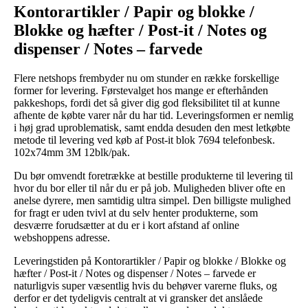
Kontorartikler / Papir og blokke /
Blokke og hæfter / Post-it / Notes og
dispenser / Notes – farvede
Flere netshops frembyder nu om stunder en række forskellige
former for levering. Førstevalget hos mange er efterhånden
pakkeshops, fordi det så giver dig god fleksibilitet til at kunne
afhente de købte varer når du har tid. Leveringsformen er nemlig
i høj grad uproblematisk, samt endda desuden den mest letkøbte
metode til levering ved køb af Post-it blok 7694 telefonbesk.
102x74mm 3M 12blk/pak.
Du bør omvendt foretrække at bestille produkterne til levering til
hvor du bor eller til når du er på job. Muligheden bliver ofte en
anelse dyrere, men samtidig ultra simpel. Den billigste mulighed
for fragt er uden tvivl at du selv henter produkterne, som
desværre forudsætter at du er i kort afstand af online
webshoppens adresse.
Leveringstiden på Kontorartikler / Papir og blokke / Blokke og
hæfter / Post-it / Notes og dispenser / Notes – farvede er
naturligvis super væsentlig hvis du behøver varerne fluks, og
derfor er det tydeligvis centralt at vi gransker det anslåede