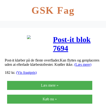
GSK Fag
Post-it blok
7694
telefonbesk.
Post-it klæber på de fleste overflader.Kan flyttes og genplaceres
102x74mm 3M
uden at efterlade klæbestofrester. Krøller ikke.
(Læs mere)
12blk/pak
182
kr.
(Vis fragtpris)
Læs mere »
Køb nu »