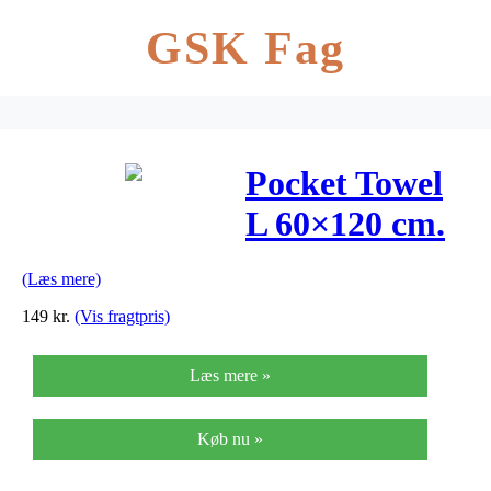
GSK Fag
Pocket Towel
L 60×120 cm.
Lime
(Læs mere)
149
kr.
(Vis fragtpris)
Læs mere »
Køb nu »