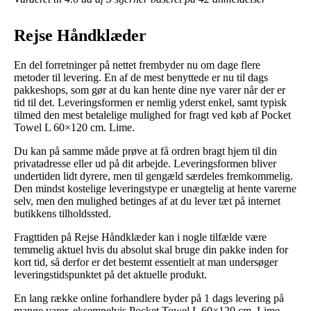
Rejse Håndklæder
En del forretninger på nettet frembyder nu om dage flere
metoder til levering. En af de mest benyttede er nu til dags
pakkeshops, som gør at du kan hente dine nye varer når der er
tid til det. Leveringsformen er nemlig yderst enkel, samt typisk
tilmed den mest betalelige mulighed for fragt ved køb af Pocket
Towel L 60×120 cm. Lime.
Du kan på samme måde prøve at få ordren bragt hjem til din
privatadresse eller ud på dit arbejde. Leveringsformen bliver
undertiden lidt dyrere, men til gengæld særdeles fremkommelig.
Den mindst kostelige leveringstype er unægtelig at hente varerne
selv, men den mulighed betinges af at du lever tæt på internet
butikkens tilholdssted.
Fragttiden på Rejse Håndklæder kan i nogle tilfælde være
temmelig aktuel hvis du absolut skal bruge din pakke inden for
kort tid, så derfor er det bestemt essentielt at man undersøger
leveringstidspunktet på det aktuelle produkt.
En lang række online forhandlere byder på 1 dags levering på
mange varer, eksempelvis Pocket Towel L 60×120 cm. Lime,