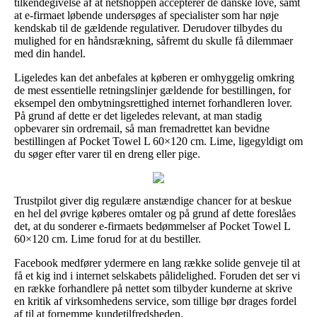
tilkendegivelse af at netshoppen accepterer de danske love, samt
at e-firmaet løbende undersøges af specialister som har nøje
kendskab til de gældende regulativer. Derudover tilbydes du
mulighed for en håndsrækning, såfremt du skulle få dilemmaer
med din handel.
Ligeledes kan det anbefales at køberen er omhyggelig omkring
de mest essentielle retningslinjer gældende for bestillingen, for
eksempel den ombytningsrettighed internet forhandleren lover.
På grund af dette er det ligeledes relevant, at man stadig
opbevarer sin ordremail, så man fremadrettet kan bevidne
bestillingen af Pocket Towel L 60×120 cm. Lime, ligegyldigt om
du søger efter varer til en dreng eller pige.
Trustpilot giver dig regulære anstændige chancer for at beskue
en hel del øvrige køberes omtaler og på grund af dette foreslåes
det, at du sonderer e-firmaets bedømmelser af Pocket Towel L
60×120 cm. Lime forud for at du bestiller.
Facebook medfører ydermere en lang række solide genveje til at
få et kig ind i internet selskabets pålidelighed. Foruden det ser vi
en række forhandlere på nettet som tilbyder kunderne at skrive
en kritik af virksomhedens service, som tillige bør drages fordel
af til at fornemme kundetilfredsheden.