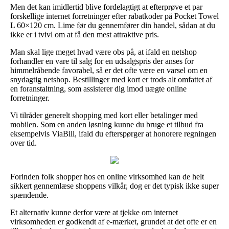
Men det kan imidlertid blive fordelagtigt at efterprøve et par
forskellige internet forretninger efter rabatkoder på Pocket Towel
L 60×120 cm. Lime før du gennemfører din handel, sådan at du
ikke er i tvivl om at få den mest attraktive pris.
Man skal lige meget hvad være obs på, at ifald en netshop
forhandler en vare til salg for en udsalgspris der anses for
himmelråbende favorabel, så er det ofte være en varsel om en
snydagtig netshop. Bestillinger med kort er trods alt omfattet af
en foranstaltning, som assisterer dig imod uægte online
forretninger.
Vi tilråder generelt shopping med kort eller betalinger med
mobilen. Som en anden løsning kunne du bruge et tilbud fra
eksempelvis ViaBill, ifald du efterspørger at honorere regningen
over tid.
Forinden folk shopper hos en online virksomhed kan de helt
sikkert gennemlæse shoppens vilkår, dog er det typisk ikke super
spændende.
Et alternativ kunne derfor være at tjekke om internet
virksomheden er godkendt af e-mærket, grundet at det ofte er en