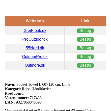
Webshop
Link
GrejFreak.dk
Besøg
ProOutdoor.dk
Besøg
55Nord.dk
Besøg
OutdoorPro.dk
Besøg
Outmore.dk
Besøg
Navn:
Pocket Towel L 60×120 cm. Lime
Kategori:
Rejse Håndklæder
Producent:
Varenummer:
717438
EAN:
9327868048595
Vurderet til
4.6
ud af 5 stjerner baseret på
42
anmeldelser