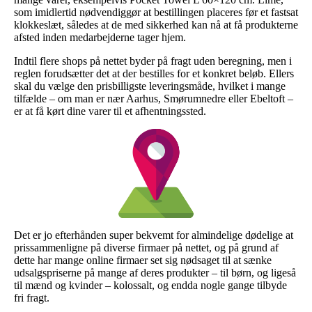
som imidlertid nødvendiggør at bestillingen placeres før et fastsat
klokkeslæt, således at de med sikkerhed kan nå at få produkterne
afsted inden medarbejderne tager hjem.
Indtil flere shops på nettet byder på fragt uden beregning, men i
reglen forudsætter det at der bestilles for et konkret beløb. Ellers
skal du vælge den prisbilligste leveringsmåde, hvilket i mange
tilfælde – om man er nær Aarhus, Smørumnedre eller Ebeltoft –
er at få kørt dine varer til et afhentningssted.
Det er jo efterhånden super bekvemt for almindelige dødelige at
prissammenligne på diverse firmaer på nettet, og på grund af
dette har mange online firmaer set sig nødsaget til at sænke
udsalgspriserne på mange af deres produkter – til børn, og ligeså
til mænd og kvinder – kolossalt, og endda nogle gange tilbyde
fri fragt.