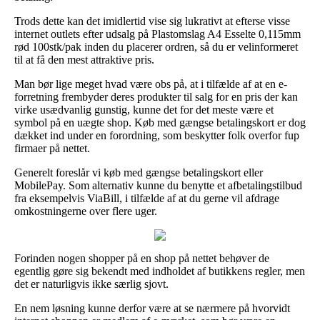
Trods dette kan det imidlertid vise sig lukrativt at efterse visse
internet outlets efter udsalg på Plastomslag A4 Esselte 0,115mm
rød 100stk/pak inden du placerer ordren, så du er velinformeret
til at få den mest attraktive pris.
Man bør lige meget hvad være obs på, at i tilfælde af at en e-
forretning frembyder deres produkter til salg for en pris der kan
virke usædvanlig gunstig, kunne det for det meste være et
symbol på en uægte shop. Køb med gængse betalingskort er dog
dækket ind under en forordning, som beskytter folk overfor fup
firmaer på nettet.
Generelt foreslår vi køb med gængse betalingskort eller
MobilePay. Som alternativ kunne du benytte et afbetalingstilbud
fra eksempelvis ViaBill, i tilfælde af at du gerne vil afdrage
omkostningerne over flere uger.
Forinden nogen shopper på en shop på nettet behøver de
egentlig gøre sig bekendt med indholdet af butikkens regler, men
det er naturligvis ikke særlig sjovt.
En nem løsning kunne derfor være at se nærmere på hvorvidt