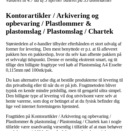
Vurderet til
4.7
ud af 5 stjerner baseret på
35
anmeldelser
Kontorartikler / Arkivering og
opbevaring / Plastlommer &
plastomslag / Plastomslag / Chartek
Størstedelen af e-handler tilbyder efterhånden et stort udvalg af
former for levering. Den mest benyttede er p.t. at få afleveret
pakken hos en pakkeshop, hvor du selv kan afhente pakken på
et selvvalgt tidspunkt. Denne er nemlig ekstremt smart, og tit
tillige den billigste fragttype ved køb af Plastomslag A4 Esselte
0,115mm rød 100stk/pak.
Du kan alternativt udse dig at bestille produkterne til levering til
din privatbolig eller til når du er på job. Fragtmetoden bliver
typisk en kende mindre prisbillig, men til gengæld ultra simpel.
Den billigste type af levering vil dog utvivlsomt være selv at
hente varerne, som dog er betinget af at du fysisk befinder dig
lige ved internet forretningens hjemsted.
Fragttiden på Kontorartikler / Arkivering og opbevaring /
Plastlommer & plastomslag / Plastomslag / Chartek kan i nogle
tilfælde være usædvanlig væsentlig i tilfælde af at man behøver