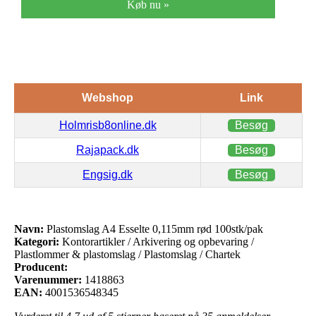
Køb nu »
Webshop
Link
Holmrisb8online.dk
Besøg
Rajapack.dk
Besøg
Engsig.dk
Besøg
Navn:
Plastomslag A4 Esselte 0,115mm rød 100stk/pak
Kategori:
Kontorartikler / Arkivering og opbevaring /
Plastlommer & plastomslag / Plastomslag / Chartek
Producent:
Varenummer:
1418863
EAN:
4001536548345