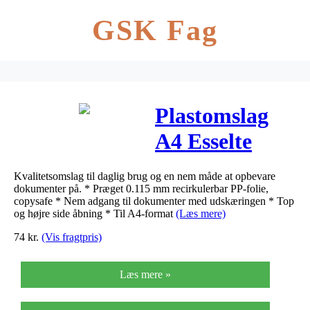
GSK Fag
Plastomslag
A4 Esselte
0,115mm rød
Kvalitetsomslag til daglig brug og en nem måde at opbevare
100stk/pak
dokumenter på. * Præget 0.115 mm recirkulerbar PP-folie,
copysafe * Nem adgang til dokumenter med udskæringen * Top
og højre side åbning * Til A4-format
(Læs mere)
74
kr.
(Vis fragtpris)
Læs mere »