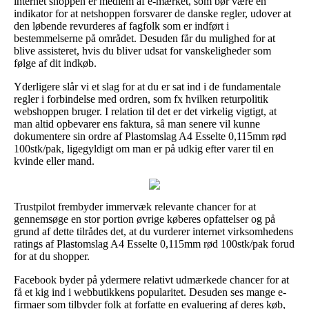
internet shoppen er medlem af e-mærket, som bør være en
indikator for at netshoppen forsvarer de danske regler, udover at
den løbende revurderes af fagfolk som er indført i
bestemmelserne på området. Desuden får du mulighed for at
blive assisteret, hvis du bliver udsat for vanskeligheder som
følge af dit indkøb.
Yderligere slår vi et slag for at du er sat ind i de fundamentale
regler i forbindelse med ordren, som fx hvilken returpolitik
webshoppen bruger. I relation til det er det virkelig vigtigt, at
man altid opbevarer ens faktura, så man senere vil kunne
dokumentere sin ordre af Plastomslag A4 Esselte 0,115mm rød
100stk/pak, ligegyldigt om man er på udkig efter varer til en
kvinde eller mand.
Trustpilot frembyder immervæk relevante chancer for at
gennemsøge en stor portion øvrige køberes opfattelser og på
grund af dette tilrådes det, at du vurderer internet virksomhedens
ratings af Plastomslag A4 Esselte 0,115mm rød 100stk/pak forud
for at du shopper.
Facebook byder på ydermere relativt udmærkede chancer for at
få et kig ind i webbutikkens popularitet. Desuden ses mange e-
firmaer som tilbyder folk at forfatte en evaluering af deres køb,