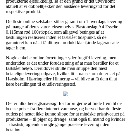
produkterne øjeblikkeligt, så af den grund er det utvivlsomt
aktuelt at vi dobbelttjekker den anslåede leveringstid for det
respektive produkt.
De fleste online selskaber stiller garanti om 1 hverdags levering
på mange af deres varer, eksempelvis Plastomslag A4 Esselte
0,115mm rød 100stk/pak, som alligevel betinges af at
bestillingen realiseres inden et fastslået tidspunkt, så de
garanteret kan nå at få dit nye produkt klar før de lageransatte
tager hjem.
Nogle enkelte online forretninger yder fragtfri levering, men
undertiden er det under forudsætning af at man bestiller for et
fastslået beløb. Derudover skulle man snuppe den mest
betalelige leveringsudgave, hvilket tit – uanset om du er tæt på
Hørsholm, Hjørring eller Hinnerup – vil blive at få dem til at
køre bestillingen til et udleveringssted.
Det er ultra hensigtsmæssigt for forbrugerne at finde frem til de
bedste priser fra flere internet varehuse, og herved har de fleste
outlets på nettet ikke kunne slippe for at mindske prisniveauet på
produkterne – til piger og drenge, samt også til mænd og kvinder
– drastisk, og endda nogle gange præstere levering uden
betaling.