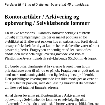
Vurderet til
4.1
ud af 5 stjerner baseret på
48
anmeldelser
Kontorartikler / Arkivering og
opbevaring / Selvklæbende lommer
En række webshops i Danmark udlover heldigvis et bredt
udvalg af fragtløsninger. En der er meget populær er for
øjeblikket at få afleveret pakken hos en pakkeshop, fordi det så
er super fleksibelt for dig at kunne hente de bestilte varer når det
passer dig bedst. Fragttypen er nemlig ret så let, samt oftest
endda den mest betalelige leveringsmetode ved køb af
Plastlomme Avery m/indstik selvklæbende 95x60mm 4stk/pak.
Du burde også planlægge at få varerne leveret hjem til din
privatadresse eller til når du er på job. Fragttypen er godt nok en
tand mere omkostningsfuld, men ligeledes yderst problemfri.
Den prisbilligste leveringsmetode kan ikke modsiges at være at
du selv henter pakken, men den løsning kræver at du befinder
dig lige ved internet firmaets adresse.
Antal dages levering på Kontorartikler / Arkivering og
opbevaring / Selvklæbende lommer er selvfølgelig ultra
afgørende forudsat du absolut skal bruge varen øjeblikkeligt, og