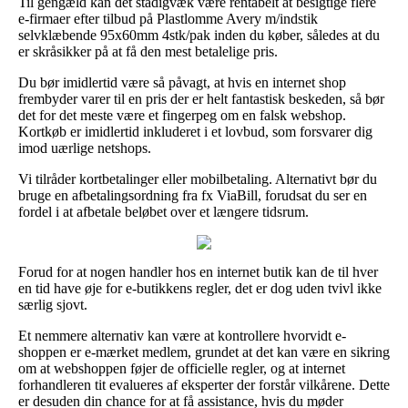
Til gengæld kan det stadigvæk være rentabelt at besigtige flere
e-firmaer efter tilbud på Plastlomme Avery m/indstik
selvklæbende 95x60mm 4stk/pak inden du køber, således at du
er skråsikker på at få den mest betalelige pris.
Du bør imidlertid være så påvagt, at hvis en internet shop
frembyder varer til en pris der er helt fantastisk beskeden, så bør
det for det meste være et fingerpeg om en falsk webshop.
Kortkøb er imidlertid inkluderet i et lovbud, som forsvarer dig
imod uærlige netshops.
Vi tilråder kortbetalinger eller mobilbetaling. Alternativt bør du
bruge en afbetalingsordning fra fx ViaBill, forudsat du ser en
fordel i at afbetale beløbet over et længere tidsrum.
Forud for at nogen handler hos en internet butik kan de til hver
en tid have øje for e-butikkens regler, det er dog uden tvivl ikke
særlig sjovt.
Et nemmere alternativ kan være at kontrollere hvorvidt e-
shoppen er e-mærket medlem, grundet at det kan være en sikring
om at webshoppen føjer de officielle regler, og at internet
forhandleren tit evalueres af eksperter der forstår vilkårene. Dette
er desuden din chance for at få assistance, hvis du møder