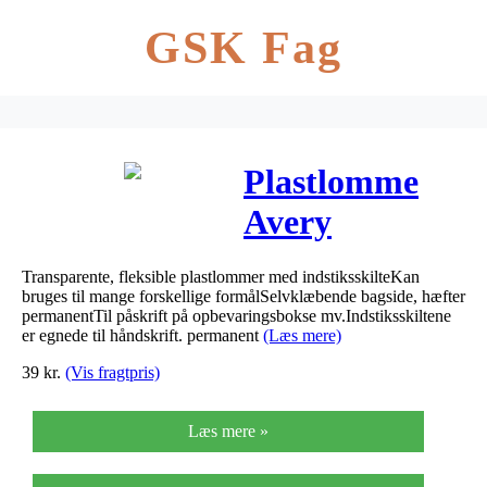
GSK Fag
Plastlomme
Avery
m/indstik
Transparente, fleksible plastlommer med indstiksskilteKan
selvklæbende
bruges til mange forskellige formålSelvklæbende bagside, hæfter
permanentTil påskrift på opbevaringsbokse mv.Indstiksskiltene
95x60mm
er egnede til håndskrift. permanent
(Læs mere)
39
kr.
(Vis fragtpris)
4stk/pak
Læs mere »