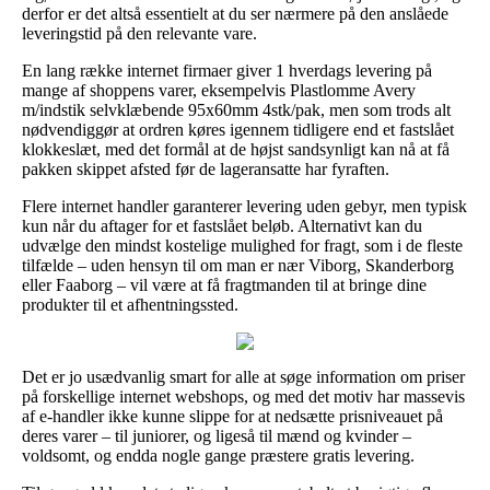
derfor er det altså essentielt at du ser nærmere på den anslåede
leveringstid på den relevante vare.
En lang række internet firmaer giver 1 hverdags levering på
mange af shoppens varer, eksempelvis Plastlomme Avery
m/indstik selvklæbende 95x60mm 4stk/pak, men som trods alt
nødvendiggør at ordren køres igennem tidligere end et fastslået
klokkeslæt, med det formål at de højst sandsynligt kan nå at få
pakken skippet afsted før de lageransatte har fyraften.
Flere internet handler garanterer levering uden gebyr, men typisk
kun når du aftager for et fastslået beløb. Alternativt kan du
udvælge den mindst kostelige mulighed for fragt, som i de fleste
tilfælde – uden hensyn til om man er nær Viborg, Skanderborg
eller Faaborg – vil være at få fragtmanden til at bringe dine
produkter til et afhentningssted.
Det er jo usædvanlig smart for alle at søge information om priser
på forskellige internet webshops, og med det motiv har massevis
af e-handler ikke kunne slippe for at nedsætte prisniveauet på
deres varer – til juniorer, og ligeså til mænd og kvinder –
voldsomt, og endda nogle gange præstere gratis levering.