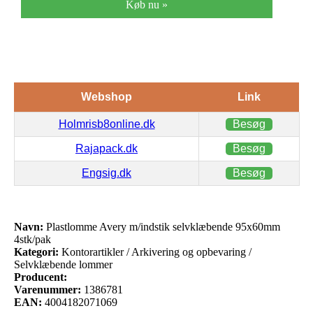
Køb nu »
Webshop
Link
Holmrisb8online.dk
Besøg
Rajapack.dk
Besøg
Engsig.dk
Besøg
Navn:
Plastlomme Avery m/indstik selvklæbende 95x60mm
4stk/pak
Kategori:
Kontorartikler / Arkivering og opbevaring /
Selvklæbende lommer
Producent:
Varenummer:
1386781
EAN:
4004182071069