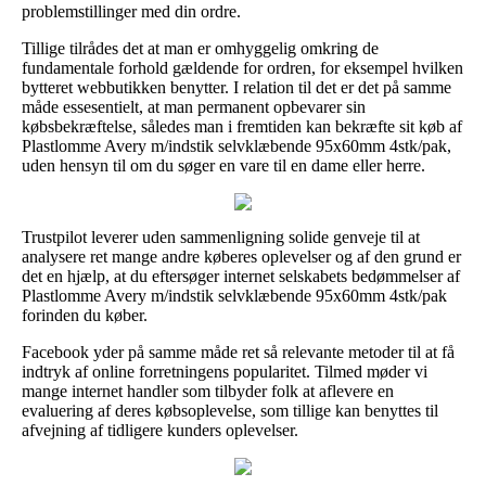
problemstillinger med din ordre.
Tillige tilrådes det at man er omhyggelig omkring de
fundamentale forhold gældende for ordren, for eksempel hvilken
bytteret webbutikken benytter. I relation til det er det på samme
måde essesentielt, at man permanent opbevarer sin
købsbekræftelse, således man i fremtiden kan bekræfte sit køb af
Plastlomme Avery m/indstik selvklæbende 95x60mm 4stk/pak,
uden hensyn til om du søger en vare til en dame eller herre.
Trustpilot leverer uden sammenligning solide genveje til at
analysere ret mange andre køberes oplevelser og af den grund er
det en hjælp, at du eftersøger internet selskabets bedømmelser af
Plastlomme Avery m/indstik selvklæbende 95x60mm 4stk/pak
forinden du køber.
Facebook yder på samme måde ret så relevante metoder til at få
indtryk af online forretningens popularitet. Tilmed møder vi
mange internet handler som tilbyder folk at aflevere en
evaluering af deres købsoplevelse, som tillige kan benyttes til
afvejning af tidligere kunders oplevelser.