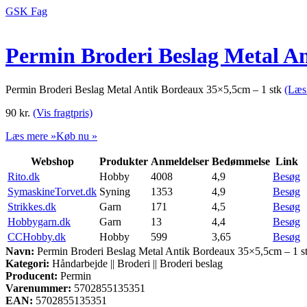
GSK Fag
Permin Broderi Beslag Metal An
Permin Broderi Beslag Metal Antik Bordeaux 35×5,5cm – 1 stk
(Læs
90
kr.
(Vis fragtpris)
Læs mere »
Køb nu »
Webshop
Produkter
Anmeldelser
Bedømmelse
Link
Rito.dk
Hobby
4008
4,9
Besøg
SymaskineTorvet.dk
Syning
1353
4,9
Besøg
Strikkes.dk
Garn
171
4,5
Besøg
Hobbygarn.dk
Garn
13
4,4
Besøg
CCHobby.dk
Hobby
599
3,65
Besøg
Navn:
Permin Broderi Beslag Metal Antik Bordeaux 35×5,5cm – 1 s
Kategori:
Håndarbejde || Broderi || Broderi beslag
Producent:
Permin
Varenummer:
5702855135351
EAN:
5702855135351