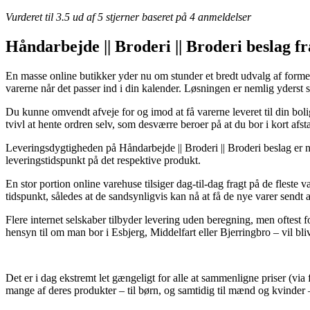
Vurderet til
3.5
ud af 5 stjerner baseret på
4
anmeldelser
Håndarbejde || Broderi || Broderi beslag f
En masse online butikker yder nu om stunder et bredt udvalg af former 
varerne når det passer ind i din kalender. Løsningen er nemlig yderst
Du kunne omvendt afveje for og imod at få varerne leveret til din boli
tvivl at hente ordren selv, som desværre beroer på at du bor i kort afst
Leveringsdygtigheden på Håndarbejde || Broderi || Broderi beslag er nat
leveringstidspunkt på det respektive produkt.
En stor portion online varehuse tilsiger dag-til-dag fragt på de flest
tidspunkt, således at de sandsynligvis kan nå at få de nye varer sendt a
Flere internet selskaber tilbyder levering uden beregning, men oftest 
hensyn til om man bor i Esbjerg, Middelfart eller Bjerringbro – vil bliv
Det er i dag ekstremt let gængeligt for alle at sammenligne priser (via 
mange af deres produkter – til børn, og samtidig til mænd og kvinder 