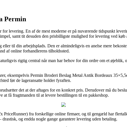
ra Permin
for levering. En af de mest moderne er på nuværende tidspunkt levering ti
 simpel, samt tit desuden den prisbilligste mulighed for levering ved 
g eller til din arbejdsplads. Den er almindeligvis en anelse mere bekos
and af online forhandlerens tilholdssted.
urligvis rigtig central når man har behov for din ordre om et øjeblik, og
e varer, eksempelvis Permin Broderi Beslag Metal Antik Bordeaux 35×5,5cm
fsted før de lageransatte holder fyraften.
forudsætter det at der aftages for en konkret pris. Derudover må du besl
e at få fragtmanden til at levere bestillingen til en pakkeshop.
fx PriceRunner) fra forskellige online firmaer, og til gengæld har flertal
– drastisk, og endda nogle gange garantere levering uden betaling.