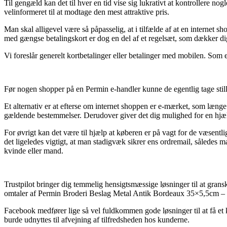
Til gengæld kan det til hver en tid vise sig lukrativt at kontrollere 
velinformeret til at modtage den mest attraktive pris.
Man skal alligevel være så påpasselig, at i tilfælde af at en internet 
med gængse betalingskort er dog en del af et regelsæt, som dækker d
Vi foreslår generelt kortbetalinger eller betalinger med mobilen. Som e
Før nogen shopper på en Permin e-handler kunne de egentlig tage stilli
Et alternativ er at efterse om internet shoppen er e-mærket, som længe 
gældende bestemmelser. Derudover giver det dig mulighed for en hjæl
For øvrigt kan det være til hjælp at køberen er på vagt for de væsent
det ligeledes vigtigt, at man stadigvæk sikrer ens ordremail, sålede
kvinde eller mand.
Trustpilot bringer dig temmelig hensigtsmæssige løsninger til at gra
omtaler af Permin Broderi Beslag Metal Antik Bordeaux 35×5,5cm – 1
Facebook medfører lige så vel fuldkommen gode løsninger til at få et 
burde udnyttes til afvejning af tilfredsheden hos kunderne.