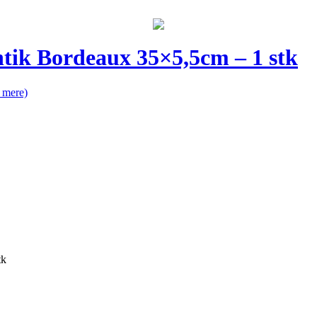
tik Bordeaux 35×5,5cm – 1 stk
 mere)
tk