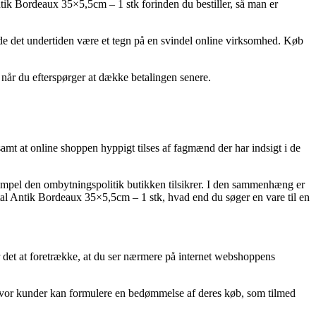
Antik Bordeaux 35×5,5cm – 1 stk forinden du bestiller, så man er
burde det undertiden være et tegn på en svindel online virksomhed. Køb
, når du efterspørger at dække betalingen senere.
 samt at online shoppen hyppigt tilses af fagmænd der har indsigt i de
ksempel den ombytningspolitik butikken tilsikrer. I den sammenhæng er
tal Antik Bordeaux 35×5,5cm – 1 stk, hvad end du søger en vare til en
r det at foretrække, at du ser nærmere på internet webshoppens
s hvor kunder kan formulere en bedømmelse af deres køb, som tilmed