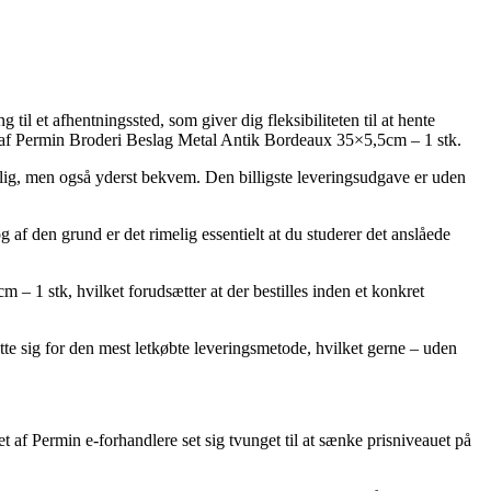
l et afhentningssted, som giver dig fleksibiliteten til at hente
køb af Permin Broderi Beslag Metal Antik Bordeaux 35×5,5cm – 1 stk.
telig, men også yderst bekvem. Den billigste leveringsudgave er uden
 af den grund er det rimelig essentielt at du studerer det anslåede
 – 1 stk, hvilket forudsætter at der bestilles inden et konkret
utte sig for den mest letkøbte leveringsmetode, hvilket gerne – uden
let af Permin e-forhandlere set sig tvunget til at sænke prisniveauet på