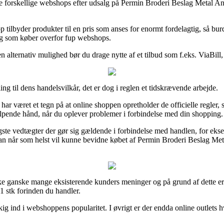
nogle forskellige webshops efter udsalg på Permin Broderi Beslag Metal 
shop tilbyder produkter til en pris som anses for enormt fordelagtig, så 
ig som køber overfor fup webshops.
n alternativ mulighed bør du drage nytte af et tilbud som f.eks. ViaBill
ng til dens handelsvilkår, det er dog i reglen et tidskrævende arbejde.
har været et tegn på at online shoppen opretholder de officielle regler,
pende hånd, når du oplever problemer i forbindelse med din shopping.
ligste vedtægter der gør sig gældende i forbindelse med handlen, for e
s man når som helst vil kunne bevidne købet af Permin Broderi Beslag Me
nske ganske mange eksisterende kunders meninger og på grund af dette e
 stk forinden du handler.
kig ind i webshoppens popularitet. I øvrigt er der endda online outlet