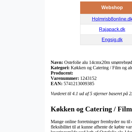
Webshop
Holmrisb8online.d
Rajapack.dk
Engsig.dk
Navn:
Ostefolie alu 14cmx20m smørrebrød
Kategori:
Køkken og Catering / Film og alu
Producent:
Varenummer:
1243152
EAN:
5741213009385
Vurderet til
4.1
ud af 5 stjerner baseret på
2
Køkken og Catering / Film 
Mange online forretninger frembyder nu til d
fleksibilitet til at kunne afhente de købte 