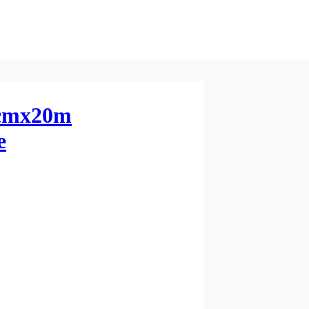
4cmx20m
e