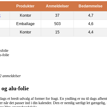
Produkter
Anmeldelser
Bedømmelse
k
Kontor
37
4,7
Emballage
503
4,6
Kontor
15
4,4
sfolie
-folie
2
anmeldelser
og alu-folie
ags et bredt udvalg af former for fragt. En yndling er nu til dags afhent
varer når det passer ind i din kalender. Den er nemlig særligt let gængel