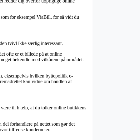
et redder dig overfor uoprigtige online
som for eksempel ViaBill, for så vidt du
n tvivl ikke særlig interessant.
ofte er et billede på at online
r meget bekendte med vilkårene på området.
n, eksempelvis hvilken byttepolitik e-
 fremadrettet kan vidne om handlen af
 være til hjælp, at du tolker online butikkens
en del forhandlere på nettet som gør det
hvor tilfredse kunderne er.