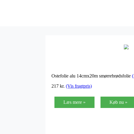
Ostefolie alu 14cmx20m smørrebrødsfolie
217
kr.
(Vis fragtpris)
Læs mere »
Køb nu »