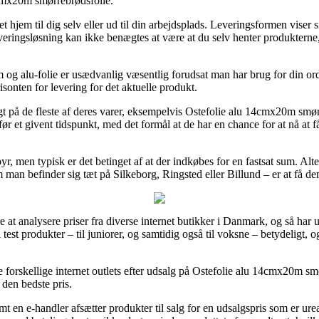
cmx20m smørrebrødsfolie.
jem til dig selv eller ud til din arbejdsplads. Leveringsformen viser sig 
everingsløsning kan ikke benægtes at være at du selv henter produktern
 og alu-folie er usædvanlig væsentlig forudsat man har brug for din or
sonten for levering for det aktuelle produkt.
ragt på de fleste af deres varer, eksempelvis Ostefolie alu 14cmx20m s
før et givent tidspunkt, med det formål at de har en chance for at nå at 
r, men typisk er det betinget af at der indkøbes for en fastsat sum. Al
m man befinder sig tæt på Silkeborg, Ringsted eller Billund – er at få dem 
e at analysere priser fra diverse internet butikker i Danmark, og så har uta
i test produkter – til juniorer, og samtidig også til voksne – betydeligt
e forskellige internet outlets efter udsalg på Ostefolie alu 14cmx20m s
 den bedste pris.
en e-handler afsætter produkter til salg for en udsalgspris som er ureal