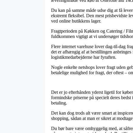
leveringsmåde ved køb af Ostefolie alu 14
Du kan på samme måde udse dig at få leveret h
ekstremt fleksibel. Den mest prisbevidste l
ved online butikkens lager.
Fragtperioden på Køkken og Catering / Film
fuldkommen vigtigt at vi undersøger tidshori
Flere internet varehuse lover dag-til-dag f
det er afhængig af at bestillingen anbringes 
logistikmedarbejderne har fyraften.
Nogle enkelte netshops lover fragt uden geby
betalelige mulighed for fragt, der oftest – o
Det er jo efterhånden yderst ligetil for køber
formindske priserne på specielt deres bedst 
betaling.
Det kan dog trods alt være smart at inspicer
shopping, sådan at man er sikret at modtage
Du bør bare være omhyggelig med, at såfremt 