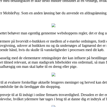
r med betalingskort er ikke desto mindre omsluttet af en vedtægt, hvilk
eller MobilePay. Som en anden løsning bør du anvende en afdragsløsning 
ettet behøver man egentlig gennemse webshoppens regler, det er dog ude
mere på hvorvidt e-butikken er medlem af e-mærke ordningen, fordi det 
 lovgivning, udover at butikken nu og da undersøges af fagmænd der e
pende hånd, hvis du skulle få vanskeligheder i processen med dit køb.
sselig med de elementære retningslinjer der kan influere på bestillinge
 det tilmed relevant, at man stadigvæk bibeholder ens ordremail, så man
afhængig om man skal købe til en dreng eller pige.
er til at evaluere forskellige aktuelle brugeres meninger og herved kan det
ødsfolie før du færdiggør din shopping.
genveje til at få indsigt i online firmaets troværdighed. Desuden er der 
evelse, hvilket ydermere bør tages i brug til at danne dig et indtryk af 