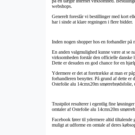
på en uægte internet virksomhed. Bestillinge
webshops.
Generelt foreslår vi bestillinger med kort 
har i sinde at klare regningen i flere bidder.
Inden nogen shopper hos en forhandler på n
En anden valgmulighed kunne være at se nær
virksomheden forstår den officielle danske
Dette er desuden en god chance for en hjæl
Ydermere er det at foretrække at man er påpa
forhandleren benytter. På grund af dette er
Ostefolie alu 14cmx20m smørrebrødsfolie, u
Trustpilot resulterer i egentlig fine løsning
omtaler af Ostefolie alu 14cmx20m smørrebr
Facebook fører til ydermere altid tiltalende 
muligt at udforme en omtale af deres købsopl