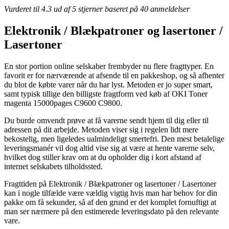
Vurderet til
4.3
ud af 5 stjerner baseret på
40
anmeldelser
Elektronik / Blækpatroner og lasertoner /
Lasertoner
En stor portion online selskaber frembyder nu flere fragttyper. En
favorit er for nærværende at afsende til en pakkeshop, og så afhenter
du blot de købte varer når du har lyst. Metoden er jo super smart,
samt typisk tillige den billigste fragtform ved køb af OKI Toner
magenta 15000pages C9600 C9800.
Du burde omvendt prøve at få varerne sendt hjem til dig eller til
adressen på dit arbejde. Metoden viser sig i regelen lidt mere
bekostelig, men ligeledes ualmindeligt smertefri. Den mest betalelige
leveringsmanér vil dog altid vise sig at være at hente varerne selv,
hvilket dog stiller krav om at du opholder dig i kort afstand af
internet selskabets tilholdssted.
Fragttiden på Elektronik / Blækpatroner og lasertoner / Lasertoner
kan i nogle tilfælde være vældig vigtig hvis man har behov for din
pakke om få sekunder, så af den grund er det komplet fornuftigt at
man ser nærmere på den estimerede leveringsdato på den relevante
vare.