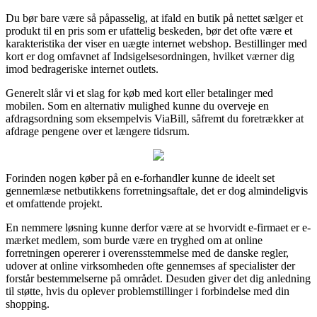
Du bør bare være så påpasselig, at ifald en butik på nettet sælger et
produkt til en pris som er ufattelig beskeden, bør det ofte være et
karakteristika der viser en uægte internet webshop. Bestillinger med
kort er dog omfavnet af Indsigelsesordningen, hvilket værner dig
imod bedrageriske internet outlets.
Generelt slår vi et slag for køb med kort eller betalinger med
mobilen. Som en alternativ mulighed kunne du overveje en
afdragsordning som eksempelvis ViaBill, såfremt du foretrækker at
afdrage pengene over et længere tidsrum.
Forinden nogen køber på en e-forhandler kunne de ideelt set
gennemlæse netbutikkens forretningsaftale, det er dog almindeligvis
et omfattende projekt.
En nemmere løsning kunne derfor være at se hvorvidt e-firmaet er e-
mærket medlem, som burde være en tryghed om at online
forretningen opererer i overensstemmelse med de danske regler,
udover at online virksomheden ofte gennemses af specialister der
forstår bestemmelserne på området. Desuden giver det dig anledning
til støtte, hvis du oplever problemstillinger i forbindelse med din
shopping.