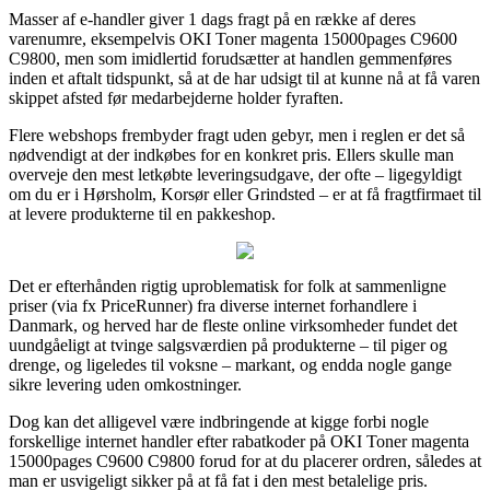
Masser af e-handler giver 1 dags fragt på en række af deres
varenumre, eksempelvis OKI Toner magenta 15000pages C9600
C9800, men som imidlertid forudsætter at handlen gemmenføres
inden et aftalt tidspunkt, så at de har udsigt til at kunne nå at få varen
skippet afsted før medarbejderne holder fyraften.
Flere webshops frembyder fragt uden gebyr, men i reglen er det så
nødvendigt at der indkøbes for en konkret pris. Ellers skulle man
overveje den mest letkøbte leveringsudgave, der ofte – ligegyldigt
om du er i Hørsholm, Korsør eller Grindsted – er at få fragtfirmaet til
at levere produkterne til en pakkeshop.
Det er efterhånden rigtig uproblematisk for folk at sammenligne
priser (via fx PriceRunner) fra diverse internet forhandlere i
Danmark, og herved har de fleste online virksomheder fundet det
uundgåeligt at tvinge salgsværdien på produkterne – til piger og
drenge, og ligeledes til voksne – markant, og endda nogle gange
sikre levering uden omkostninger.
Dog kan det alligevel være indbringende at kigge forbi nogle
forskellige internet handler efter rabatkoder på OKI Toner magenta
15000pages C9600 C9800 forud for at du placerer ordren, således at
man er usvigeligt sikker på at få fat i den mest betalelige pris.