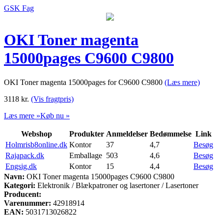
GSK Fag
OKI Toner magenta
15000pages C9600 C9800
OKI Toner magenta 15000pages for C9600 C9800
(Læs mere)
3118
kr.
(Vis fragtpris)
Læs mere »
Køb nu »
Webshop
Produkter
Anmeldelser
Bedømmelse
Link
Holmrisb8online.dk
Kontor
37
4,7
Besøg
Rajapack.dk
Emballage
503
4,6
Besøg
Engsig.dk
Kontor
15
4,4
Besøg
Navn:
OKI Toner magenta 15000pages C9600 C9800
Kategori:
Elektronik / Blækpatroner og lasertoner / Lasertoner
Producent:
Varenummer:
42918914
EAN:
5031713026822