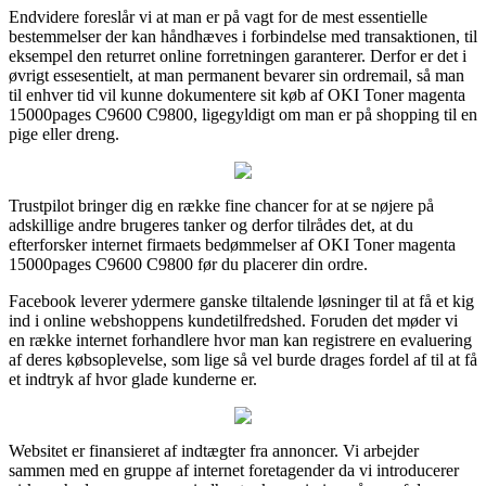
Endvidere foreslår vi at man er på vagt for de mest essentielle
bestemmelser der kan håndhæves i forbindelse med transaktionen, til
eksempel den returret online forretningen garanterer. Derfor er det i
øvrigt essesentielt, at man permanent bevarer sin ordremail, så man
til enhver tid vil kunne dokumentere sit køb af OKI Toner magenta
15000pages C9600 C9800, ligegyldigt om man er på shopping til en
pige eller dreng.
Trustpilot bringer dig en række fine chancer for at se nøjere på
adskillige andre brugeres tanker og derfor tilrådes det, at du
efterforsker internet firmaets bedømmelser af OKI Toner magenta
15000pages C9600 C9800 før du placerer din ordre.
Facebook leverer ydermere ganske tiltalende løsninger til at få et kig
ind i online webshoppens kundetilfredshed. Foruden det møder vi
en række internet forhandlere hvor man kan registrere en evaluering
af deres købsoplevelse, som lige så vel burde drages fordel af til at få
et indtryk af hvor glade kunderne er.
Websitet er finansieret af indtægter fra annoncer. Vi arbejder
sammen med en gruppe af internet foretagender da vi introducerer