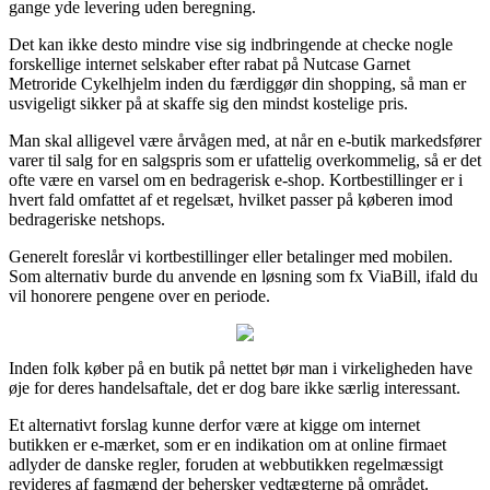
gange yde levering uden beregning.
Det kan ikke desto mindre vise sig indbringende at checke nogle
forskellige internet selskaber efter rabat på Nutcase Garnet
Metroride Cykelhjelm inden du færdiggør din shopping, så man er
usvigeligt sikker på at skaffe sig den mindst kostelige pris.
Man skal alligevel være årvågen med, at når en e-butik markedsfører
varer til salg for en salgspris som er ufattelig overkommelig, så er det
ofte være en varsel om en bedragerisk e-shop. Kortbestillinger er i
hvert fald omfattet af et regelsæt, hvilket passer på køberen imod
bedrageriske netshops.
Generelt foreslår vi kortbestillinger eller betalinger med mobilen.
Som alternativ burde du anvende en løsning som fx ViaBill, ifald du
vil honorere pengene over en periode.
Inden folk køber på en butik på nettet bør man i virkeligheden have
øje for deres handelsaftale, det er dog bare ikke særlig interessant.
Et alternativt forslag kunne derfor være at kigge om internet
butikken er e-mærket, som er en indikation om at online firmaet
adlyder de danske regler, foruden at webbutikken regelmæssigt
revideres af fagmænd der behersker vedtægterne på området.