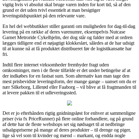
vigtig hvis vi absolut skal bruge varen inden for kort tid, så af den
grund er det uden tvivl essentielt at man besigtiger
leveringstidspunktet på den relevante vare.
En hel del webbutikker stiller garanti om muligheden for dag-til-dag
levering på en række af deres varenumre, eksempelvis Nutcase
Garnet Metroride Cykelhjelm, der dog står og falder med at ordren
lægges tidligere end et nøjagtigt klokkeslæt, således at de har udsigt
til at kunne nå at få produktet distribueret før de logistikansatte har
fri.
Indtil flere internet virksomheder frembyder fragt uden
omkostninger, men i de fleste tilfælde er det under betingelse af at
der indkøbes for en fastsat sum. Som alternativ kan man tage den
mest prisbevidste leveringsform, der mange gange – uanset om du er
nær Silkeborg, Lillerød eller Faaborg – vil blive at få fragtmanden til
at levere pakken til et udleveringssted.
Det er jo efterhånden rigtig gnidningsløst for enhver at sammenligne
priser (via fx PriceRunner) på flere online forhandlere, og på grund
af dette har de fleste webshops set sig nødsaget til at nedbringe
udsalgspriserne på mange af deres produkter – til drenge og piger,
lige så vel som til kvinder og mænd – markant, og endda nogle