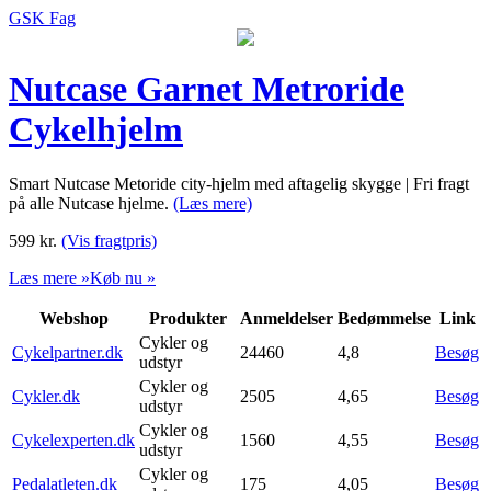
GSK Fag
Nutcase Garnet Metroride
Cykelhjelm
Smart Nutcase Metoride city-hjelm med aftagelig skygge | Fri fragt
på alle Nutcase hjelme.
(Læs mere)
599
kr.
(Vis fragtpris)
Læs mere »
Køb nu »
Webshop
Produkter
Anmeldelser
Bedømmelse
Link
Cykler og
Cykelpartner.dk
24460
4,8
Besøg
udstyr
Cykler og
Cykler.dk
2505
4,65
Besøg
udstyr
Cykler og
Cykelexperten.dk
1560
4,55
Besøg
udstyr
Cykler og
Pedalatleten.dk
175
4,05
Besøg