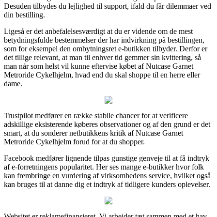
Desuden tilbydes du lejlighed til support, ifald du får dilemmaer ved
din bestilling.
Ligeså er det anbefalelsesværdigt at du er vidende om de mest
betydningsfulde bestemmelser der har indvirkning på bestillingen,
som for eksempel den ombytningsret e-butikken tilbyder. Derfor er
det tillige relevant, at man til enhver tid gemmer sin kvittering, så
man når som helst vil kunne eftervise købet af Nutcase Garnet
Metroride Cykelhjelm, hvad end du skal shoppe til en herre eller
dame.
Trustpilot medfører en række stabile chancer for at verificere
adskillige eksisterende køberes observationer og af den grund er det
smart, at du sonderer netbutikkens kritik af Nutcase Garnet
Metroride Cykelhjelm forud for at du shopper.
Facebook medfører lignende tilpas gunstige genveje til at få indtryk
af e-forretningens popularitet. Her ses mange e-butikker hvor folk
kan frembringe en vurdering af virksomhedens service, hvilket også
kan bruges til at danne dig et indtryk af tidligere kunders oplevelser.
Websitet er reklamefinansieret. Vi arbejder tæt sammen med et hav