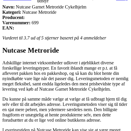
udstyr
Navn:
Nutcase Garnet Metroride Cykelhjelm
Kategori:
Nutcase Metroride
Producent:
Varenummer:
699
EAN:
Vurderet til
3.7
ud af 5 stjerner baseret på
4
anmeldelser
Nutcase Metroride
Adskillige internet virksomheder udlover i øjeblikket diverse
forskellige leveringstyper. En favorit iblandt mange er p.t. at få
afleveret pakken hos en pakkeshop, og så kan du blot hente din
nyindkøbte vare lige når det passer dig. Leveringsmetoden er nemlig
meget fleksibel, samt endda ligeledes den mest prisbevidste type af
levering ved køb af Nutcase Garnet Metroride Cykelhjelm.
Du kunne på samme måde vælge at vælge at få udbragt hjem til dig
selv eller til dit arbejdes adresse. Leveringsmetoden viser sig til tider
en sjat mere pebret, men ydermere særdeles nem. Den billigste
fragtform er unægtelig at hente produkterne selv, men dette
forudsætter at du er lige ved online butikkens adresse.
Leveringstiden på Nutcase Metroride kan vise sig at være meget