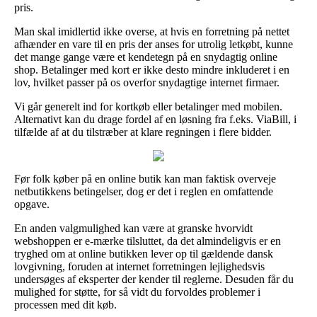
pris.
Man skal imidlertid ikke overse, at hvis en forretning på nettet
afhænder en vare til en pris der anses for utrolig letkøbt, kunne
det mange gange være et kendetegn på en snydagtig online
shop. Betalinger med kort er ikke desto mindre inkluderet i en
lov, hvilket passer på os overfor snydagtige internet firmaer.
Vi går generelt ind for kortkøb eller betalinger med mobilen.
Alternativt kan du drage fordel af en løsning fra f.eks. ViaBill, i
tilfælde af at du tilstræber at klare regningen i flere bidder.
Før folk køber på en online butik kan man faktisk overveje
netbutikkens betingelser, dog er det i reglen en omfattende
opgave.
En anden valgmulighed kan være at granske hvorvidt
webshoppen er e-mærke tilsluttet, da det almindeligvis er en
tryghed om at online butikken lever op til gældende dansk
lovgivning, foruden at internet forretningen lejlighedsvis
undersøges af eksperter der kender til reglerne. Desuden får du
mulighed for støtte, for så vidt du forvoldes problemer i
processen med dit køb.