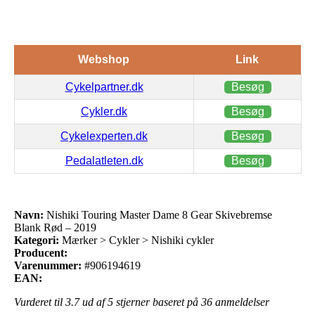
Webshop
Link
Cykelpartner.dk
Besøg
Cykler.dk
Besøg
Cykelexperten.dk
Besøg
Pedalatleten.dk
Besøg
Navn:
Nishiki Touring Master Dame 8 Gear Skivebremse
Blank Rød – 2019
Kategori:
Mærker > Cykler > Nishiki cykler
Producent:
Varenummer:
#906194619
EAN:
Vurderet til
3.7
ud af 5 stjerner baseret på
36
anmeldelser