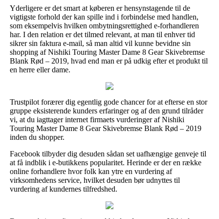
Yderligere er det smart at køberen er hensynstagende til de
vigtigste forhold der kan spille ind i forbindelse med handlen,
som eksempelvis hvilken ombytningsrettighed e-forhandleren
har. I den relation er det tilmed relevant, at man til enhver tid
sikrer sin faktura e-mail, så man altid vil kunne bevidne sin
shopping af Nishiki Touring Master Dame 8 Gear Skivebremse
Blank Rød – 2019, hvad end man er på udkig efter et produkt til
en herre eller dame.
Trustpilot forærer dig egentlig gode chancer for at efterse en stor
gruppe eksisterende kunders erfaringer og af den grund tilråder
vi, at du iagttager internet firmaets vurderinger af Nishiki
Touring Master Dame 8 Gear Skivebremse Blank Rød – 2019
inden du shopper.
Facebook tilbyder dig desuden sådan set uafhængige genveje til
at få indblik i e-butikkens popularitet. Herinde er der en række
online forhandlere hvor folk kan ytre en vurdering af
virksomhedens service, hvilket desuden bør udnyttes til
vurdering af kundernes tilfredshed.