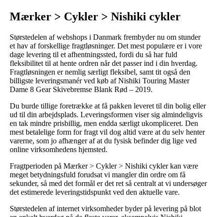
Mærker > Cykler > Nishiki cykler
Størstedelen af webshops i Danmark frembyder nu om stunder
et hav af forskellige fragtløsninger. Det mest populære er i vore
dage levering til et afhentningssted, fordi du så har fuld
fleksibilitet til at hente ordren når det passer ind i din hverdag.
Fragtløsningen er nemlig særligt fleksibel, samt tit også den
billigste leveringsmanér ved køb af Nishiki Touring Master
Dame 8 Gear Skivebremse Blank Rød – 2019.
Du burde tillige foretrække at få pakken leveret til din bolig eller
ud til din arbejdsplads. Leveringsformen viser sig almindeligvis
en tak mindre prisbillig, men endda særligt ukompliceret. Den
mest betalelige form for fragt vil dog altid være at du selv henter
varerne, som jo afhænger af at du fysisk befinder dig lige ved
online virksomhedens hjemsted.
Fragtperioden på Mærker > Cykler > Nishiki cykler kan være
meget betydningsfuld forudsat vi mangler din ordre om få
sekunder, så med det formål er det ret så centralt at vi undersøger
det estimerede leveringstidspunkt ved den aktuelle vare.
Størstedelen af internet virksomheder byder på levering på blot