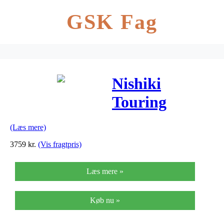
GSK Fag
Nishiki
Touring
Master Dame
(Læs mere)
8 Gear
3759
kr.
(Vis fragtpris)
Skivebremse
Læs mere »
Blank Rød –
2019
Køb nu »