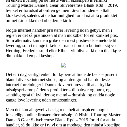
en enkelt hverdag på de fleste varer, eksempelvis Nishiki
Touring Master Dame 8 Gear Skivebremse Blank Rød – 2019,
hvilket er forudsat at ordren gennemføres forinden et aftalt
klokkeslæt, således at de har mulighed for at nå at få produktet
ordnet før pakkemedarbejderne får fri.
Nogle internet handler præsterer levering uden gebyr, men i
reglen er det så præmissen at man indkøber for en konkret pris.
Som alternativ kan man gribe den mest prisbevidste metode til
levering, som i mange tilfælde – uanset om du befinder sig ved
Herning, Frederikssund eller Ribe – vil blive at få dem til at køre
din pakke til en pakkeshop.
Det er i dag særligt enkelt for købere at finde de bedste priser i
blandt diverse internet shops, og af den grund har de fleste
internet forretninger i Danmark været presset til at at trykke
udsalgspriserne på deres produkter – til babyer og børn, og
samtidig også til kvinder og mænd – drastisk, og endda nogle
gange love levering uden omkostninger.
Men det kan alligevel vise sig rentabelt at inspicere nogle
forskellige online firmaer efter udsalg på Nishiki Touring Master
Dame 8 Gear Skivebremse Blank Rød – 2019 forud for at du
handler, så du ikke er i tvivl om at modtage den mindst kostelige