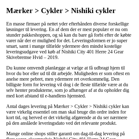
Mærker > Cykler > Nishiki cykler
En masse firmaer på nettet yder efterhånden diverse forskellige
løsninger til levering. En af dem der er mest populær er nu om
stunder pakkeshoppen, og så kan du bare gå forbi efter de købte
varer når der er mulighed for det. Leveringsformen er jo super
smart, samt i mange tilfælde ydermere den mindst kostelige
leveringsudgave ved køb af Nishiki City 401 Herre 24 Gear
Skivebremse Hvid – 2019.
Du kunne omvendt planlægge at vælge at få udbragt hjem til
hvor du bor eller ud til dit arbejde. Muligheden er som oftest en
anelse mere pebret, men ydermere ret overkommelig. Den
billigste form for levering vil dog i de fleste tilfælde være at du
selv henter produkterne, som jo afhænger af at du opholder dig
med kort afstand til e-handlens hjemsted.
Antal dages levering på Mærker > Cykler > Nishiki cykler kan
være virkelig essentiel om man skal bruge din ordre inden for
kort tid, og herved er det virkelig afgørende at du ser nærmere
på den anslåede leveringsdato ved det relevante produkt.
Mange online shops stiller garanti om dag-til-dag levering på