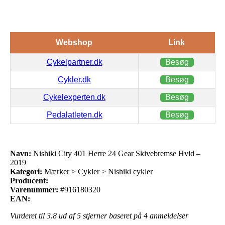
Webshop
Link
Cykelpartner.dk
Besøg
Cykler.dk
Besøg
Cykelexperten.dk
Besøg
Pedalatleten.dk
Besøg
Navn:
Nishiki City 401 Herre 24 Gear Skivebremse Hvid –
2019
Kategori:
Mærker > Cykler > Nishiki cykler
Producent:
Varenummer:
#916180320
EAN:
Vurderet til
3.8
ud af 5 stjerner baseret på
4
anmeldelser