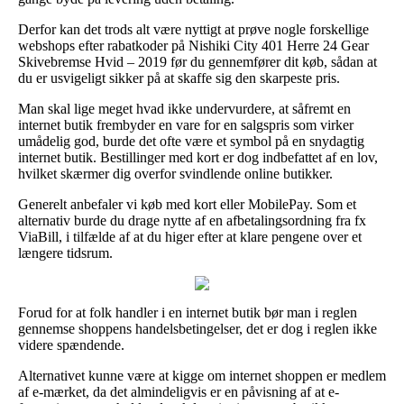
Derfor kan det trods alt være nyttigt at prøve nogle forskellige
webshops efter rabatkoder på Nishiki City 401 Herre 24 Gear
Skivebremse Hvid – 2019 før du gennemfører dit køb, sådan at
du er usvigeligt sikker på at skaffe sig den skarpeste pris.
Man skal lige meget hvad ikke undervurdere, at såfremt en
internet butik frembyder en vare for en salgspris som virker
umådelig god, burde det ofte være et symbol på en snydagtig
internet butik. Bestillinger med kort er dog indbefattet af en lov,
hvilket skærmer dig overfor svindlende online butikker.
Generelt anbefaler vi køb med kort eller MobilePay. Som et
alternativ burde du drage nytte af en afbetalingsordning fra fx
ViaBill, i tilfælde af at du higer efter at klare pengene over et
længere tidsrum.
Forud for at folk handler i en internet butik bør man i reglen
gennemse shoppens handelsbetingelser, det er dog i reglen ikke
videre spændende.
Alternativet kunne være at kigge om internet shoppen er medlem
af e-mærket, da det almindeligvis er en påvisning af at e-