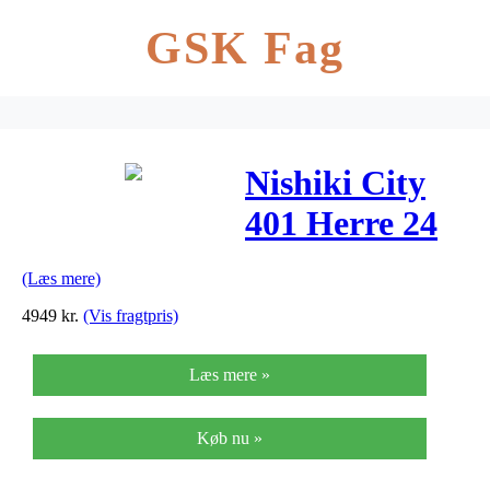
GSK Fag
Nishiki City
401 Herre 24
Gear
(Læs mere)
Skivebremse
4949
kr.
(Vis fragtpris)
Hvid – 2019
Læs mere »
Køb nu »