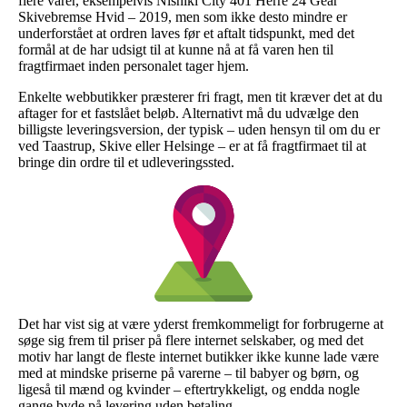
flere varer, eksempelvis Nishiki City 401 Herre 24 Gear
Skivebremse Hvid – 2019, men som ikke desto mindre er
underforstået at ordren laves før et aftalt tidspunkt, med det
formål at de har udsigt til at kunne nå at få varen hen til
fragtfirmaet inden personalet tager hjem.
Enkelte webbutikker præsterer fri fragt, men tit kræver det at du
aftager for et fastslået beløb. Alternativt må du udvælge den
billigste leveringsversion, der typisk – uden hensyn til om du er
ved Taastrup, Skive eller Helsinge – er at få fragtfirmaet til at
bringe din ordre til et udleveringssted.
Det har vist sig at være yderst fremkommeligt for forbrugerne at
søge sig frem til priser på flere internet selskaber, og med det
motiv har langt de fleste internet butikker ikke kunne lade være
med at mindske priserne på varerne – til babyer og børn, og
ligeså til mænd og kvinder – eftertrykkeligt, og endda nogle
gange byde på levering uden betaling.