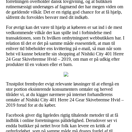
forretningen overholder dansk lovgivning, og at butikken
rutinemæssigt undersøges af fagmænd der har megen viden om
de gældende vilkår. Det er en rigtig god chance for at få hjælp,
såfremt du forvoldes besvær med dit indkøb.
For øvrigt kan det være til hjælp at køberen er sat ind i de mest
vedkommende vilkår der kan spille ind i forbindelse med
transaktionen, som fx hvilken ombytningsret webbutikken har. I
relation til det er det på samme måde essesentielt, at man til
enhver tid bibeholder ens kvittering på e-mail, så man når som
helst vil kunne bekræfte sin shopping af Nishiki City 401 Herre
24 Gear Skivebremse Hvid – 2019, om man er på udkig efter
produkter til en voksen eller et barn.
Trustpilot frembyder evigt relevante løsninger til at eftergå en
stor portion eksisterende konsumenters omtaler og herved
tilråder vi, at du kigger nærmere på internet forhandlerens
omtaler af Nishiki City 401 Herre 24 Gear Skivebremse Hvid –
2019 forud for at du køber.
Facebook giver dig ligeledes rigtig tiltalende metoder til at få
indblik i online forretningens pålidelighed. Derudover ser vi
endda butikker på nettet hvor folk kan levere en kritik af
ordreforløbet, som på samme måde må drages fordel af til