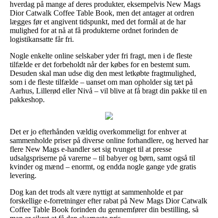
hverdag på mange af deres produkter, eksempelvis New Mags
Dior Catwalk Coffee Table Book, men det antager at ordren
lægges før et angivent tidspunkt, med det formål at de har
mulighed for at nå at få produkterne ordnet forinden de
logistikansatte får fri.
Nogle enkelte online selskaber yder fri fragt, men i de fleste
tilfælde er det forbeholdt når der købes for en bestemt sum.
Desuden skal man udse dig den mest letkøbte fragtmulighed,
som i de fleste tilfælde – uanset om man opholder sig tæt på
Aarhus, Lillerød eller Nivå – vil blive at få bragt din pakke til en
pakkeshop.
Det er jo efterhånden vældig overkommeligt for enhver at
sammenholde priser på diverse online forhandlere, og herved har
flere New Mags e-handler set sig tvunget til at presse
udsalgspriserne på varerne – til babyer og børn, samt også til
kvinder og mænd – enormt, og endda nogle gange yde gratis
levering.
Dog kan det trods alt være nyttigt at sammenholde et par
forskellige e-forretninger efter rabat på New Mags Dior Catwalk
Coffee Table Book forinden du gennemfører din bestilling, så