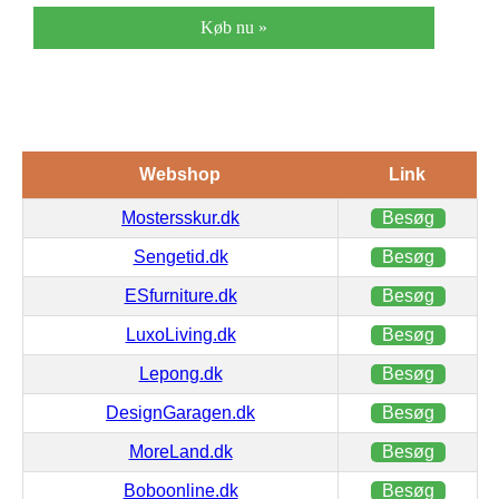
Køb nu »
Webshop
Link
Mostersskur.dk
Besøg
Sengetid.dk
Besøg
ESfurniture.dk
Besøg
LuxoLiving.dk
Besøg
Lepong.dk
Besøg
DesignGaragen.dk
Besøg
MoreLand.dk
Besøg
Boboonline.dk
Besøg