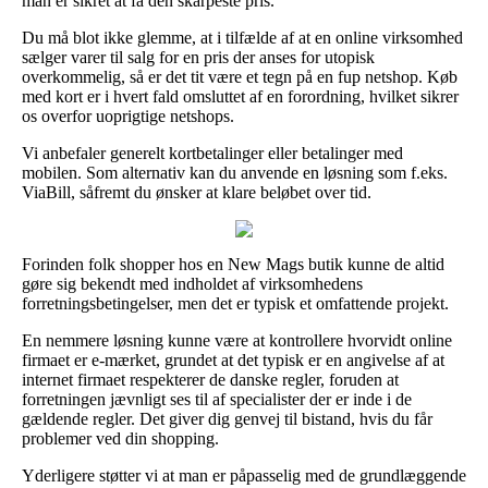
man er sikret at få den skarpeste pris.
Du må blot ikke glemme, at i tilfælde af at en online virksomhed
sælger varer til salg for en pris der anses for utopisk
overkommelig, så er det tit være et tegn på en fup netshop. Køb
med kort er i hvert fald omsluttet af en forordning, hvilket sikrer
os overfor uoprigtige netshops.
Vi anbefaler generelt kortbetalinger eller betalinger med
mobilen. Som alternativ kan du anvende en løsning som f.eks.
ViaBill, såfremt du ønsker at klare beløbet over tid.
Forinden folk shopper hos en New Mags butik kunne de altid
gøre sig bekendt med indholdet af virksomhedens
forretningsbetingelser, men det er typisk et omfattende projekt.
En nemmere løsning kunne være at kontrollere hvorvidt online
firmaet er e-mærket, grundet at det typisk er en angivelse af at
internet firmaet respekterer de danske regler, foruden at
forretningen jævnligt ses til af specialister der er inde i de
gældende regler. Det giver dig genvej til bistand, hvis du får
problemer ved din shopping.
Yderligere støtter vi at man er påpasselig med de grundlæggende