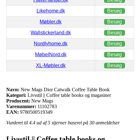
Likehome.dk
Besøg
Møbler.dk
Besøg
Wallstickerland.dk
Besøg
Nordlyhome.dk
Besøg
MøbelNord.dk
Besøg
XL-Møbler.dk
Besøg
Navn:
New Mags Dior Catwalk Coffee Table Book
Kategori:
Livsstil || Coffee table books og magasiner
Producent:
New Mags
Varenummer:
11102783
EAN:
9780500519349
Vurderet til
4.4
ud af 5 stjerner baseret på
30
anmeldelser
Livsstil || Coffee table books og