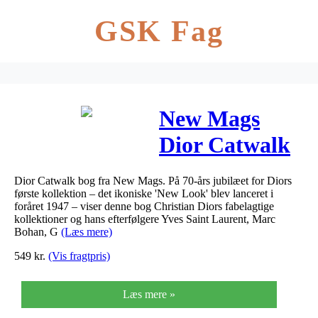
GSK Fag
New Mags
Dior Catwalk
Coffee Table
Dior Catwalk bog fra New Mags. På 70-års jubilæet for Diors
Book
første kollektion – det ikoniske 'New Look' blev lanceret i
foråret 1947 – viser denne bog Christian Diors fabelagtige
kollektioner og hans efterfølgere Yves Saint Laurent, Marc
Bohan, G
(Læs mere)
549
kr.
(Vis fragtpris)
Læs mere »