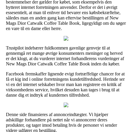
bestemmelser der gælder for købet, som eksempelvis den
bytteret internet forretningen anvender. Derfor er det i øvrigt
essesentielt, at man til enhver tid bevarer ens købsbekræftelse,
således man en anden gang kan eftervise bestillingen af New
Mags Dior Catwalk Coffee Table Book, ligegyldigt om du søger
en vare til en dame eller herre.
Trustpilot indebærer fuldkommen gavnlige genveje til at
gennemgå ret mange øvrige konsumenters meninger og herved
er det klogt, at du vurderer internet forhandlerens vurderinger af
New Mags Dior Catwalk Coffee Table Book inden du køber.
Facebook fremskaffer lignende evigt fortræffelige chancer for at
få et kig ind i online forretningens kundetilfredshed. Herinde ser
vi en del internet selskaber hvor man kan registrere en kritik af
virksomhedens service, hvilket desuden kan tages i brug til at
danne dig et indtryk af kundernes tilfredshed.
Denne side finansieres af annonceindtægter. Vi hjælper
adskillige forhandlere på nettet når vi annoncerer deres
produkter, og tager imod betaling hvis de personer vi sender
videre udfører en bestilling.