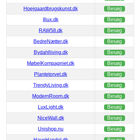
Hoejgaardbrugskunst.dk
Besøg
Illux.dk
Besøg
RAW58.dk
Besøg
BedreNætter.dk
Besøg
Bydahlliving.dk
Besøg
MøbelKompagniet.dk
Besøg
Plantetorvet.dk
Besøg
TrendyLiving.dk
Besøg
ModernRoom.dk
Besøg
LuxLight.dk
Besøg
NiceWall.dk
Besøg
Unishop.nu
Besøg
HaveHandel.dk
Besøg