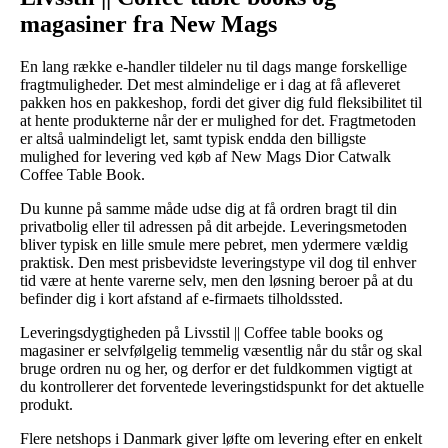
magasiner fra New Mags
En lang række e-handler tildeler nu til dags mange forskellige
fragtmuligheder. Det mest almindelige er i dag at få afleveret
pakken hos en pakkeshop, fordi det giver dig fuld fleksibilitet til
at hente produkterne når der er mulighed for det. Fragtmetoden
er altså ualmindeligt let, samt typisk endda den billigste
mulighed for levering ved køb af New Mags Dior Catwalk
Coffee Table Book.
Du kunne på samme måde udse dig at få ordren bragt til din
privatbolig eller til adressen på dit arbejde. Leveringsmetoden
bliver typisk en lille smule mere pebret, men ydermere vældig
praktisk. Den mest prisbevidste leveringstype vil dog til enhver
tid være at hente varerne selv, men den løsning beroer på at du
befinder dig i kort afstand af e-firmaets tilholdssted.
Leveringsdygtigheden på Livsstil || Coffee table books og
magasiner er selvfølgelig temmelig væsentlig når du står og skal
bruge ordren nu og her, og derfor er det fuldkommen vigtigt at
du kontrollerer det forventede leveringstidspunkt for det aktuelle
produkt.
Flere netshops i Danmark giver løfte om levering efter en enkelt