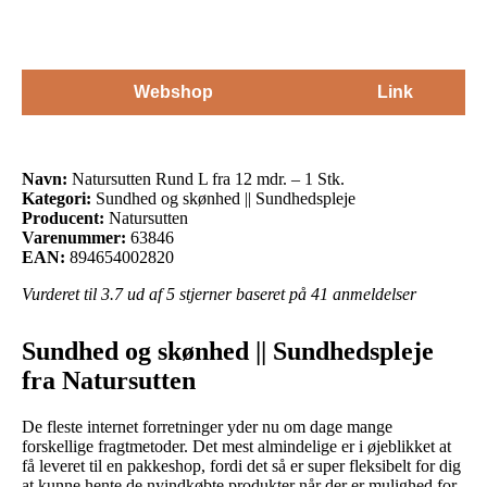
Webshop
Link
Navn:
Natursutten Rund L fra 12 mdr. – 1 Stk.
Kategori:
Sundhed og skønhed || Sundhedspleje
Producent:
Natursutten
Varenummer:
63846
EAN:
894654002820
Vurderet til
3.7
ud af 5 stjerner baseret på
41
anmeldelser
Sundhed og skønhed || Sundhedspleje
fra Natursutten
De fleste internet forretninger yder nu om dage mange
forskellige fragtmetoder. Det mest almindelige er i øjeblikket at
få leveret til en pakkeshop, fordi det så er super fleksibelt for dig
at kunne hente de nyindkøbte produkter når der er mulighed for