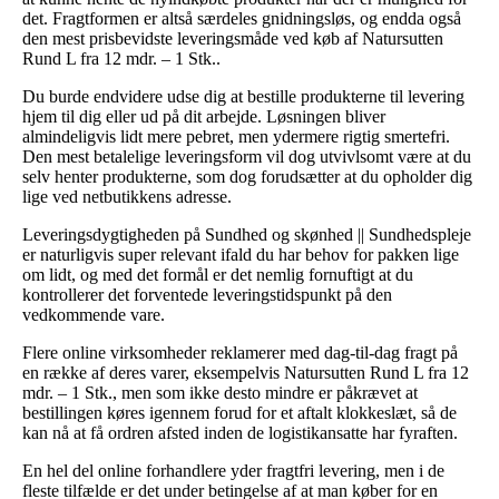
det. Fragtformen er altså særdeles gnidningsløs, og endda også
den mest prisbevidste leveringsmåde ved køb af Natursutten
Rund L fra 12 mdr. – 1 Stk..
Du burde endvidere udse dig at bestille produkterne til levering
hjem til dig eller ud på dit arbejde. Løsningen bliver
almindeligvis lidt mere pebret, men ydermere rigtig smertefri.
Den mest betalelige leveringsform vil dog utvivlsomt være at du
selv henter produkterne, som dog forudsætter at du opholder dig
lige ved netbutikkens adresse.
Leveringsdygtigheden på Sundhed og skønhed || Sundhedspleje
er naturligvis super relevant ifald du har behov for pakken lige
om lidt, og med det formål er det nemlig fornuftigt at du
kontrollerer det forventede leveringstidspunkt på den
vedkommende vare.
Flere online virksomheder reklamerer med dag-til-dag fragt på
en række af deres varer, eksempelvis Natursutten Rund L fra 12
mdr. – 1 Stk., men som ikke desto mindre er påkrævet at
bestillingen køres igennem forud for et aftalt klokkeslæt, så de
kan nå at få ordren afsted inden de logistikansatte har fyraften.
En hel del online forhandlere yder fragtfri levering, men i de
fleste tilfælde er det under betingelse af at man køber for en