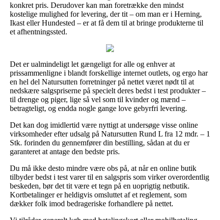
konkret pris. Derudover kan man foretrække den mindst
kostelige mulighed for levering, der tit – om man er i Herning,
Ikast eller Hundested – er at få dem til at bringe produkterne til
et afhentningssted.
Det er ualmindeligt let gængeligt for alle og enhver at
prissammenligne i blandt forskellige internet outlets, og ergo har
en hel del Natursutten forretninger på nettet været nødt til at
nedskære salgspriserne på specielt deres bedst i test produkter –
til drenge og piger, lige så vel som til kvinder og mænd –
betragteligt, og endda nogle gange love gebyrfri levering.
Det kan dog imidlertid være nyttigt at undersøge visse online
virksomheder efter udsalg på Natursutten Rund L fra 12 mdr. – 1
Stk. forinden du gennemfører din bestilling, sådan at du er
garanteret at antage den bedste pris.
Du må ikke desto mindre være obs på, at når en online butik
tilbyder bedst i test varer til en salgspris som virker overordentlig
beskeden, bør det tit være et tegn på en uoprigtig netbutik.
Kortbetalinger er heldigvis omsluttet af et reglement, som
dækker folk imod bedrageriske forhandlere på nettet.