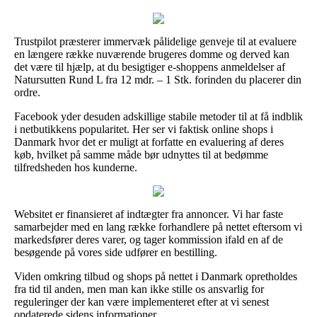
Trustpilot præsterer immervæk pålidelige genveje til at evaluere
en længere række nuværende brugeres domme og derved kan
det være til hjælp, at du besigtiger e-shoppens anmeldelser af
Natursutten Rund L fra 12 mdr. – 1 Stk. forinden du placerer din
ordre.
Facebook yder desuden adskillige stabile metoder til at få indblik
i netbutikkens popularitet. Her ser vi faktisk online shops i
Danmark hvor det er muligt at forfatte en evaluering af deres
køb, hvilket på samme måde bør udnyttes til at bedømme
tilfredsheden hos kunderne.
Websitet er finansieret af indtægter fra annoncer. Vi har faste
samarbejder med en lang række forhandlere på nettet eftersom vi
markedsfører deres varer, og tager kommission ifald en af de
besøgende på vores side udfører en bestilling.
Viden omkring tilbud og shops på nettet i Danmark opretholdes
fra tid til anden, men man kan ikke stille os ansvarlig for
reguleringer der kan være implementeret efter at vi senest
opdaterede sidens informationer.