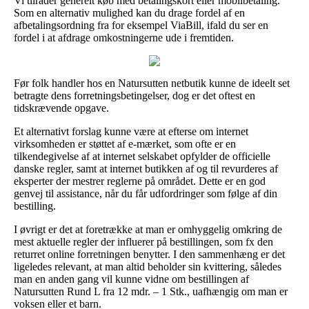
Vi tilråder generelt køb med betalingskort eller mobilbetaling.
Som en alternativ mulighed kan du drage fordel af en
afbetalingsordning fra for eksempel ViaBill, ifald du ser en
fordel i at afdrage omkostningerne ude i fremtiden.
Før folk handler hos en Natursutten netbutik kunne de ideelt set
betragte dens forretningsbetingelser, dog er det oftest en
tidskrævende opgave.
Et alternativt forslag kunne være at efterse om internet
virksomheden er støttet af e-mærket, som ofte er en
tilkendegivelse af at internet selskabet opfylder de officielle
danske regler, samt at internet butikken af og til revurderes af
eksperter der mestrer reglerne på området. Dette er en god
genvej til assistance, når du får udfordringer som følge af din
bestilling.
I øvrigt er det at foretrække at man er omhyggelig omkring de
mest aktuelle regler der influerer på bestillingen, som fx den
returret online forretningen benytter. I den sammenhæng er det
ligeledes relevant, at man altid beholder sin kvittering, således
man en anden gang vil kunne vidne om bestillingen af
Natursutten Rund L fra 12 mdr. – 1 Stk., uafhængig om man er
voksen eller et barn.