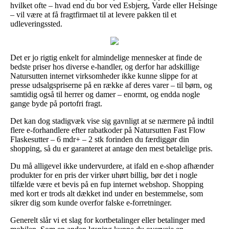
hvilket ofte – hvad end du bor ved Esbjerg, Varde eller Helsinge
– vil være at få fragtfirmaet til at levere pakken til et
udleveringssted.
Det er jo rigtig enkelt for almindelige mennesker at finde de
bedste priser hos diverse e-handler, og derfor har adskillige
Natursutten internet virksomheder ikke kunne slippe for at
presse udsalgspriserne på en række af deres varer – til børn, og
samtidig også til herrer og damer – enormt, og endda nogle
gange byde på portofri fragt.
Det kan dog stadigvæk vise sig gavnligt at se nærmere på indtil
flere e-forhandlere efter rabatkoder på Natursutten Fast Flow
Flaskesutter – 6 mdr+ – 2 stk forinden du færdiggør din
shopping, så du er garanteret at antage den mest betalelige pris.
Du må alligevel ikke undervurdere, at ifald en e-shop afhænder
produkter for en pris der virker uhørt billig, bør det i nogle
tilfælde være et bevis på en fup internet webshop. Shopping
med kort er trods alt dækket ind under en bestemmelse, som
sikrer dig som kunde overfor falske e-forretninger.
Generelt slår vi et slag for kortbetalinger eller betalinger med