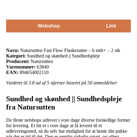
Webshop
Link
Navn:
Natursutten Fast Flow Flaskesutter – 6 mdr+ – 2 stk
Kategori:
Sundhed og skønhed || Sundhedspleje
Producent:
Natursutten
Varenummer:
63840
EAN:
894654002110
Vurderet til
3.8
ud af 5 stjerner baseret på
50
anmeldelser
Sundhed og skønhed || Sundhedspleje
fra Natursutten
De fleste netshops udlover i vore dage diverse forskellige former
for levering. Et hit er i vore dage at få leveret til et
udleveringssted, så du selv har mulighed for at hente din pakke
når der er tid til det. Den er nemlig virkelig smart, og oftest