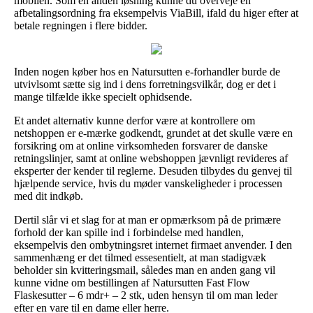
mobilen. Som en anden løsning kunne du overveje en
afbetalingsordning fra eksempelvis ViaBill, ifald du higer efter at
betale regningen i flere bidder.
Inden nogen køber hos en Natursutten e-forhandler burde de
utvivlsomt sætte sig ind i dens forretningsvilkår, dog er det i
mange tilfælde ikke specielt ophidsende.
Et andet alternativ kunne derfor være at kontrollere om
netshoppen er e-mærke godkendt, grundet at det skulle være en
forsikring om at online virksomheden forsvarer de danske
retningslinjer, samt at online webshoppen jævnligt revideres af
eksperter der kender til reglerne. Desuden tilbydes du genvej til
hjælpende service, hvis du møder vanskeligheder i processen
med dit indkøb.
Dertil slår vi et slag for at man er opmærksom på de primære
forhold der kan spille ind i forbindelse med handlen,
eksempelvis den ombytningsret internet firmaet anvender. I den
sammenhæng er det tilmed essesentielt, at man stadigvæk
beholder sin kvitteringsmail, således man en anden gang vil
kunne vidne om bestillingen af Natursutten Fast Flow
Flaskesutter – 6 mdr+ – 2 stk, uden hensyn til om man leder
efter en vare til en dame eller herre.