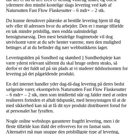
ydermere den mindst kostelige slags levering ved køb af
Natursutten Fast Flow Flaskesutter – 6 mdr+ – 2 stk.
Du kunne derudover påtænke at bestille levering hjem til dig
selv eller til adressen hvor du arbejder. Den er i mange tilfælde
en tak mindre prisbillig, men endda ualmindeligt
hensigtsmæssig. Den mest betalelige fragtmetode vil dog
utvivlsomt være at du selv henter varerne, men den mulighed
betinges af at du befinder dig nær webbutikkens lager.
Leveringstiden på Sundhed og skønhed || Sundhedspleje kan
være yderst relevant såfremt du skal bruge ordren straks, så
derfor er det fuldt ud på sin plads at vi studerer tidshorisonten for
levering på det pågældende produkt.
En del internet handler yder dag-til-dag levering på deres bedst
sælgende varer, eksempelvis Natursutten Fast Flow Flaskesutter
– 6 mdr+ – 2 stk, men som imidlertid står og falder med at orden
realiseres forinden et aftalt tidspunkt, med hensynstagen til at de
med sikkerhed kan nå at få dit nye produkt distribueret forud for
at personalet har fyraften.
Nogle online webshops garanterer fragtfri levering, men i de
fleste tilfælde kun ifald der erhverves for en fastsat sum.
Alternativt må man snuppe den prisbilligste type af levering,