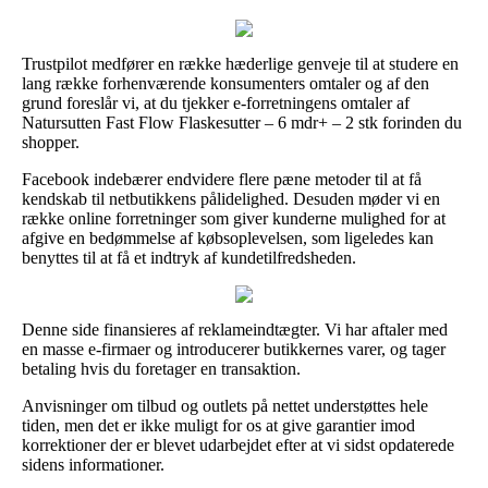
Trustpilot medfører en række hæderlige genveje til at studere en
lang række forhenværende konsumenters omtaler og af den
grund foreslår vi, at du tjekker e-forretningens omtaler af
Natursutten Fast Flow Flaskesutter – 6 mdr+ – 2 stk forinden du
shopper.
Facebook indebærer endvidere flere pæne metoder til at få
kendskab til netbutikkens pålidelighed. Desuden møder vi en
række online forretninger som giver kunderne mulighed for at
afgive en bedømmelse af købsoplevelsen, som ligeledes kan
benyttes til at få et indtryk af kundetilfredsheden.
Denne side finansieres af reklameindtægter. Vi har aftaler med
en masse e-firmaer og introducerer butikkernes varer, og tager
betaling hvis du foretager en transaktion.
Anvisninger om tilbud og outlets på nettet understøttes hele
tiden, men det er ikke muligt for os at give garantier imod
korrektioner der er blevet udarbejdet efter at vi sidst opdaterede
sidens informationer.