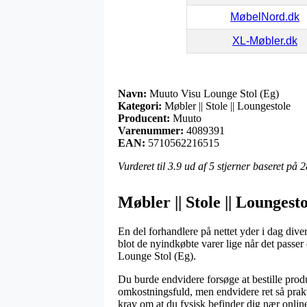
MøbelNord.dk
XL-Møbler.dk
Navn:
Muuto Visu Lounge Stol (Eg)
Kategori:
Møbler || Stole || Loungestole
Producent:
Muuto
Varenummer:
4089391
EAN:
5710562216515
Vurderet til
3.9
ud af 5 stjerner baseret på
2
Møbler || Stole || Loungest
En del forhandlere på nettet yder i dag dive
blot de nyindkøbte varer lige når det passe
Lounge Stol (Eg).
Du burde endvidere forsøge at bestille produk
omkostningsfuld, men endvidere ret så prakti
krav om at du fysisk befinder dig nær onlin