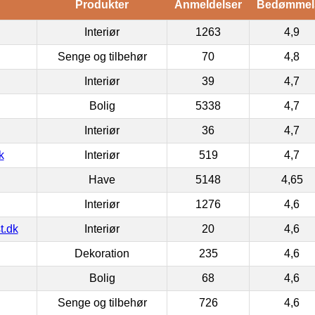
Produkter
Anmeldelser
Bedømmel
Interiør
1263
4,9
Senge og tilbehør
70
4,8
Interiør
39
4,7
Bolig
5338
4,7
Interiør
36
4,7
k
Interiør
519
4,7
Have
5148
4,65
Interiør
1276
4,6
t.dk
Interiør
20
4,6
Dekoration
235
4,6
Bolig
68
4,6
Senge og tilbehør
726
4,6