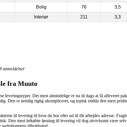
Bolig
76
3,5
Interiør
211
3,3
8
anmeldelser
ole fra Muuto
rse leveringstyper. Det mest almindelige er nu til dags at få afleveret 
r dig. Den er nemlig rigtig ukompliceret, og typisk endda den mest pris
terne til levering til hvor du bor eller ud til dit arbejdes adresse. Frag
sk. Den mest letkøbte løsning til levering vil dog utvivlsomt være selv
e webshoppens tilholdssted.