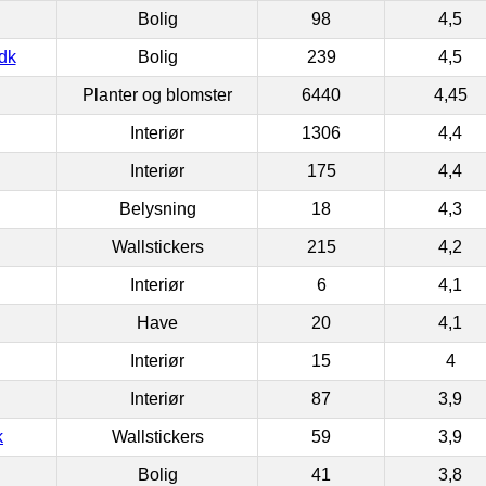
Bolig
98
4,5
dk
Bolig
239
4,5
Planter og blomster
6440
4,45
Interiør
1306
4,4
Interiør
175
4,4
Belysning
18
4,3
Wallstickers
215
4,2
Interiør
6
4,1
Have
20
4,1
Interiør
15
4
Interiør
87
3,9
k
Wallstickers
59
3,9
Bolig
41
3,8