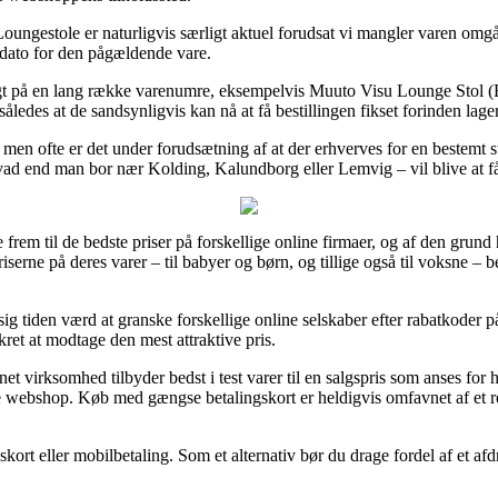
Loungestole er naturligvis særligt aktuel forudsat vi mangler varen omgå
gsdato for den pågældende vare.
agt på en lang række varenumre, eksempelvis Muuto Visu Lounge Stol (E
åledes at de sandsynligvis kan nå at få bestillingen fikset forinden lag
 men ofte er det under forudsætning af at der erhverves for en bestemt s
vad end man bor nær Kolding, Kalundborg eller Lemvig – vil blive at få k
nde frem til de bedste priser på forskellige online firmaer, og af den gru
iserne på deres varer – til babyer og børn, og tillige også til voksne – 
sig tiden værd at granske forskellige online selskaber efter rabatkoder
kret at modtage den mest attraktive pris.
rnet virksomhed tilbyder bedst i test varer til en salgspris som anses fo
ne webshop. Køb med gængse betalingskort er heldigvis omfavnet af et r
gskort eller mobilbetaling. Som et alternativ bør du drage fordel af et afd