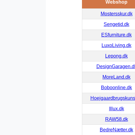
Webshop
Mostersskur.dk
Sengetid.dk
ESfurniture.dk
LuxoLiving.dk
Lepong.dk
DesignGaragen.d
MoreLand.dk
Boboonline.dk
Hoejgaardbrugskuns
Illux.dk
RAW58.dk
BedreNætter.dk