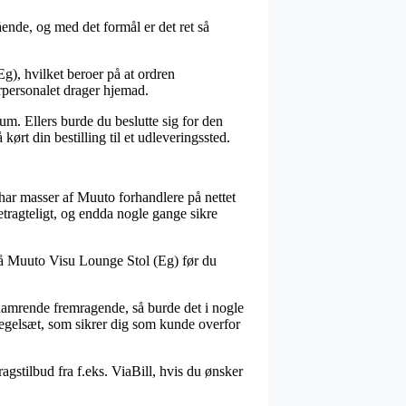
ende, og med det formål er det ret så
g), hvilket beroer på at ordren
erpersonalet drager hjemad.
um. Ellers burde du beslutte sig for den
ørt din bestilling til et udleveringssted.
nd har masser af Muuto forhandlere på nettet
betragteligt, og endda nogle gange sikre
 på Muuto Visu Lounge Stol (Eg) før du
r hamrende fremragende, så burde det i nogle
egelsæt, som sikrer dig som kunde overfor
ragstilbud fra f.eks. ViaBill, hvis du ønsker