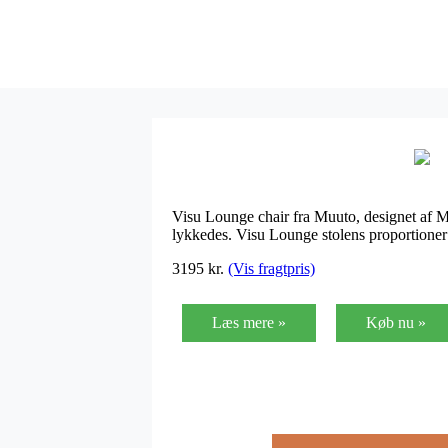
Visu Lounge chair fra Muuto, designet af Mi
lykkedes. Visu Lounge stolens proportioner e
3195
kr.
(Vis fragtpris)
Læs mere »
Køb nu »