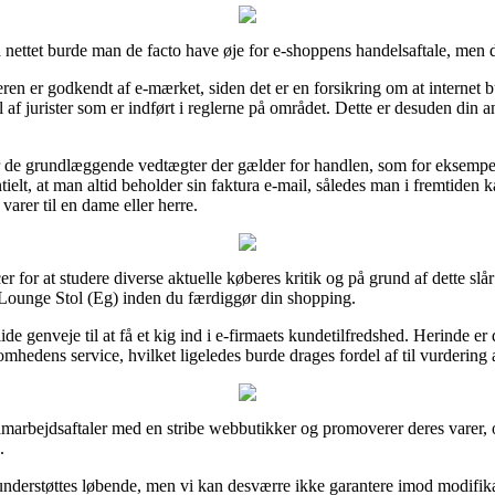
ettet burde man de facto have øje for e-shoppens handelsaftale, men de
leren er godkendt af e-mærket, siden det er en forsikring om at internet 
 af jurister som er indført i reglerne på området. Dette er desuden din a
 for de grundlæggende vedtægter der gælder for handlen, som for eksemp
entielt, at man altid beholder sin faktura e-mail, således man i fremtid
varer til en dame eller herre.
for at studere diverse aktuelle køberes kritik og på grund af dette slår vi
unge Stol (Eg) inden du færdiggør din shopping.
ide genveje til at få et kig ind i e-firmaets kundetilfredshed. Herinde e
mhedens service, hvilket ligeledes burde drages fordel af til vurdering 
 samarbejdsaftaler med en stribe webbutikker og promoverer deres varer, 
.
nderstøttes løbende, men vi kan desværre ikke garantere imod modifikat