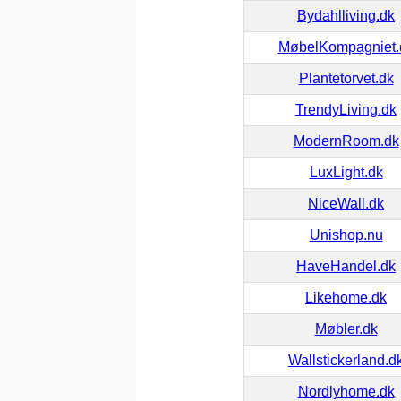
Bydahlliving.dk
MøbelKompagniet.
Plantetorvet.dk
TrendyLiving.dk
ModernRoom.dk
LuxLight.dk
NiceWall.dk
Unishop.nu
HaveHandel.dk
Likehome.dk
Møbler.dk
Wallstickerland.d
Nordlyhome.dk