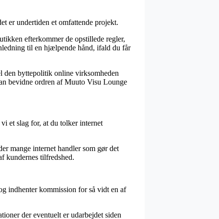
t er undertiden et omfattende projekt.
butikken efterkommer de opstillede regler,
nledning til en hjælpende hånd, ifald du får
el den byttepolitik online virksomheden
en kan bevidne ordren af Muuto Visu Lounge
 et slag for, at du tolker internet
r der mange internet handler som gør det
af kundernes tilfredshed.
og indhenter kommission for så vidt en af
ioner der eventuelt er udarbejdet siden