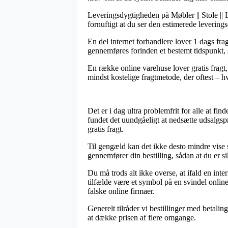
Leveringsdygtigheden på Møbler || Stole || 
fornuftigt at du ser den estimerede leverin
En del internet forhandlere lover 1 dags fr
gennemføres forinden et bestemt tidspunkt, s
En række online varehuse lover gratis fragt,
mindst kostelige fragtmetode, der oftest – h
Det er i dag ultra problemfrit for alle at fi
fundet det uundgåeligt at nedsætte udsalgspr
gratis fragt.
Til gengæld kan det ikke desto mindre vise 
gennemfører din bestilling, sådan at du er si
Du må trods alt ikke overse, at ifald en inte
tilfælde være et symbol på en svindel onli
falske online firmaer.
Generelt tilråder vi bestillinger med betalin
at dække prisen af flere omgange.