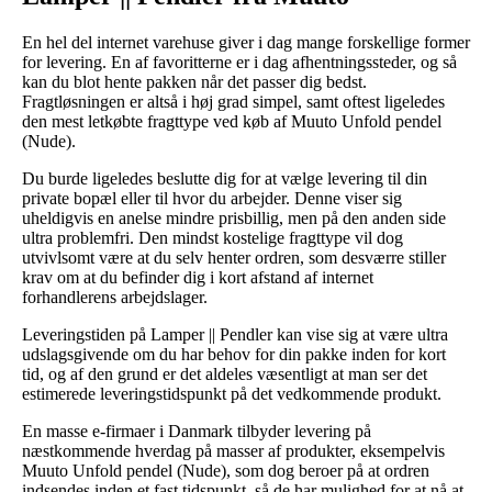
En hel del internet varehuse giver i dag mange forskellige former
for levering. En af favoritterne er i dag afhentningssteder, og så
kan du blot hente pakken når det passer dig bedst.
Fragtløsningen er altså i høj grad simpel, samt oftest ligeledes
den mest letkøbte fragttype ved køb af Muuto Unfold pendel
(Nude).
Du burde ligeledes beslutte dig for at vælge levering til din
private bopæl eller til hvor du arbejder. Denne viser sig
uheldigvis en anelse mindre prisbillig, men på den anden side
ultra problemfri. Den mindst kostelige fragttype vil dog
utvivlsomt være at du selv henter ordren, som desværre stiller
krav om at du befinder dig i kort afstand af internet
forhandlerens arbejdslager.
Leveringstiden på Lamper || Pendler kan vise sig at være ultra
udslagsgivende om du har behov for din pakke inden for kort
tid, og af den grund er det aldeles væsentligt at man ser det
estimerede leveringstidspunkt på det vedkommende produkt.
En masse e-firmaer i Danmark tilbyder levering på
næstkommende hverdag på masser af produkter, eksempelvis
Muuto Unfold pendel (Nude), som dog beroer på at ordren
indsendes inden et fast tidspunkt, så de har mulighed for at nå at