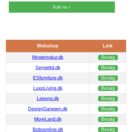
Køb nu »
Webshop
Link
Mostersskur.dk
Besøg
Sengetid.dk
Besøg
ESfurniture.dk
Besøg
LuxoLiving.dk
Besøg
Lepong.dk
Besøg
DesignGaragen.dk
Besøg
MoreLand.dk
Besøg
Boboonline.dk
Besøg