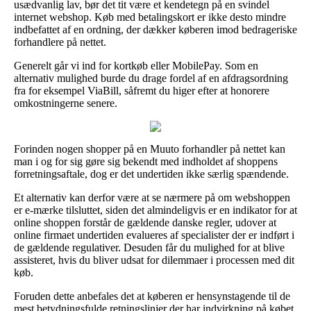
usædvanlig lav, bør det tit være et kendetegn på en svindel
internet webshop. Køb med betalingskort er ikke desto mindre
indbefattet af en ordning, der dækker køberen imod bedrageriske
forhandlere på nettet.
Generelt går vi ind for kortkøb eller MobilePay. Som en
alternativ mulighed burde du drage fordel af en afdragsordning
fra for eksempel ViaBill, såfremt du higer efter at honorere
omkostningerne senere.
Forinden nogen shopper på en Muuto forhandler på nettet kan
man i og for sig gøre sig bekendt med indholdet af shoppens
forretningsaftale, dog er det undertiden ikke særlig spændende.
Et alternativ kan derfor være at se nærmere på om webshoppen
er e-mærke tilsluttet, siden det almindeligvis er en indikator for at
online shoppen forstår de gældende danske regler, udover at
online firmaet undertiden evalueres af specialister der er indført i
de gældende regulativer. Desuden får du mulighed for at blive
assisteret, hvis du bliver udsat for dilemmaer i processen med dit
køb.
Foruden dette anbefales det at køberen er hensynstagende til de
mest betydningsfulde retningslinjer der har indvirkning på købet,