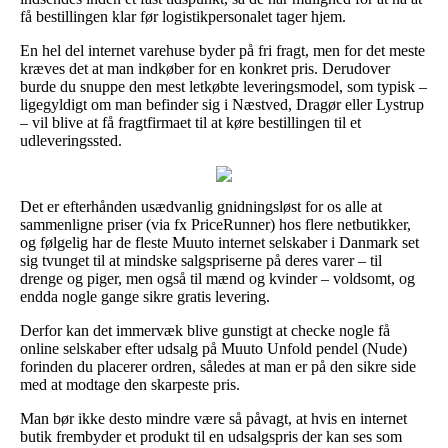
få bestillingen klar før logistikpersonalet tager hjem.
En hel del internet varehuse byder på fri fragt, men for det meste
kræves det at man indkøber for en konkret pris. Derudover
burde du snuppe den mest letkøbte leveringsmodel, som typisk –
ligegyldigt om man befinder sig i Næstved, Dragør eller Lystrup
– vil blive at få fragtfirmaet til at køre bestillingen til et
udleveringssted.
Det er efterhånden usædvanlig gnidningsløst for os alle at
sammenligne priser (via fx PriceRunner) hos flere netbutikker,
og følgelig har de fleste Muuto internet selskaber i Danmark set
sig tvunget til at mindske salgspriserne på deres varer – til
drenge og piger, men også til mænd og kvinder – voldsomt, og
endda nogle gange sikre gratis levering.
Derfor kan det immervæk blive gunstigt at checke nogle få
online selskaber efter udsalg på Muuto Unfold pendel (Nude)
forinden du placerer ordren, således at man er på den sikre side
med at modtage den skarpeste pris.
Man bør ikke desto mindre være så påvagt, at hvis en internet
butik frembyder et produkt til en udsalgspris der kan ses som