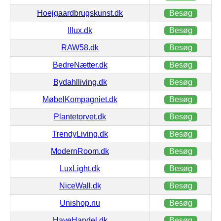
Hoejgaardbrugskunst.dk
Besøg
Illux.dk
Besøg
RAW58.dk
Besøg
BedreNætter.dk
Besøg
Bydahlliving.dk
Besøg
MøbelKompagniet.dk
Besøg
Plantetorvet.dk
Besøg
TrendyLiving.dk
Besøg
ModernRoom.dk
Besøg
LuxLight.dk
Besøg
NiceWall.dk
Besøg
Unishop.nu
Besøg
HaveHandel.dk
Besøg