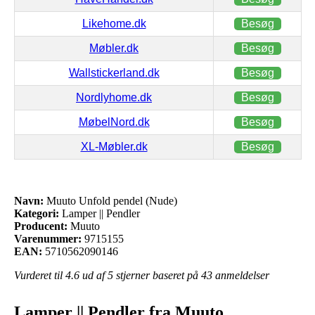
Likehome.dk
Besøg
Møbler.dk
Besøg
Wallstickerland.dk
Besøg
Nordlyhome.dk
Besøg
MøbelNord.dk
Besøg
XL-Møbler.dk
Besøg
Navn:
Muuto Unfold pendel (Nude)
Kategori:
Lamper || Pendler
Producent:
Muuto
Varenummer:
9715155
EAN:
5710562090146
Vurderet til
4.6
ud af 5 stjerner baseret på
43
anmeldelser
Lamper || Pendler fra Muuto