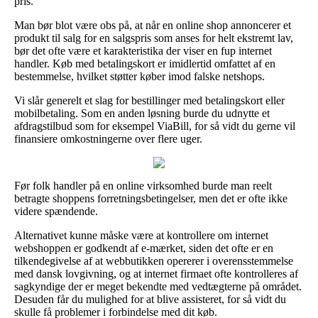
pris.
Man bør blot være obs på, at når en online shop annoncerer et
produkt til salg for en salgspris som anses for helt ekstremt lav,
bør det ofte være et karakteristika der viser en fup internet
handler. Køb med betalingskort er imidlertid omfattet af en
bestemmelse, hvilket støtter køber imod falske netshops.
Vi slår generelt et slag for bestillinger med betalingskort eller
mobilbetaling. Som en anden løsning burde du udnytte et
afdragstilbud som for eksempel ViaBill, for så vidt du gerne vil
finansiere omkostningerne over flere uger.
Før folk handler på en online virksomhed burde man reelt
betragte shoppens forretningsbetingelser, men det er ofte ikke
videre spændende.
Alternativet kunne måske være at kontrollere om internet
webshoppen er godkendt af e-mærket, siden det ofte er en
tilkendegivelse af at webbutikken opererer i overensstemmelse
med dansk lovgivning, og at internet firmaet ofte kontrolleres af
sagkyndige der er meget bekendte med vedtægterne på området.
Desuden får du mulighed for at blive assisteret, for så vidt du
skulle få problemer i forbindelse med dit køb.