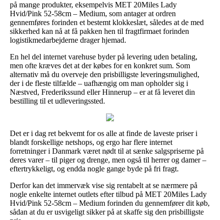
på mange produkter, eksempelvis MET 20Miles Lady
Hvid/Pink 52-58cm – Medium, som antager at ordren
gennemføres forinden et bestemt klokkeslæt, således at de med
sikkerhed kan nå at få pakken hen til fragtfirmaet forinden
logistikmedarbejderne drager hjemad.
En hel del internet varehuse byder på levering uden betaling,
men ofte kræves det at der købes for en konkret sum. Som
alternativ må du overveje den prisbilligste leveringsmulighed,
der i de fleste tilfælde – uafhængig om man opholder sig i
Næstved, Frederikssund eller Hinnerup – er at få leveret din
bestilling til et udleveringssted.
Det er i dag ret bekvemt for os alle at finde de laveste priser i
blandt forskellige netshops, og ergo har flere internet
forretninger i Danmark været nødt til at sænke salgspriserne på
deres varer – til piger og drenge, men også til herrer og damer –
eftertrykkeligt, og endda nogle gange byde på fri fragt.
Derfor kan det immervæk vise sig rentabelt at se nærmere på
nogle enkelte internet outlets efter tilbud på MET 20Miles Lady
Hvid/Pink 52-58cm – Medium forinden du gennemfører dit køb,
sådan at du er usvigeligt sikker på at skaffe sig den prisbilligste