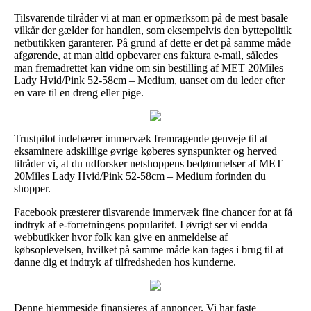
Tilsvarende tilråder vi at man er opmærksom på de mest basale
vilkår der gælder for handlen, som eksempelvis den byttepolitik
netbutikken garanterer. På grund af dette er det på samme måde
afgørende, at man altid opbevarer ens faktura e-mail, således
man fremadrettet kan vidne om sin bestilling af MET 20Miles
Lady Hvid/Pink 52-58cm – Medium, uanset om du leder efter
en vare til en dreng eller pige.
Trustpilot indebærer immervæk fremragende genveje til at
eksaminere adskillige øvrige køberes synspunkter og herved
tilråder vi, at du udforsker netshoppens bedømmelser af MET
20Miles Lady Hvid/Pink 52-58cm – Medium forinden du
shopper.
Facebook præsterer tilsvarende immervæk fine chancer for at få
indtryk af e-forretningens popularitet. I øvrigt ser vi endda
webbutikker hvor folk kan give en anmeldelse af
købsoplevelsen, hvilket på samme måde kan tages i brug til at
danne dig et indtryk af tilfredsheden hos kunderne.
Denne hjemmeside finansieres af annoncer. Vi har faste