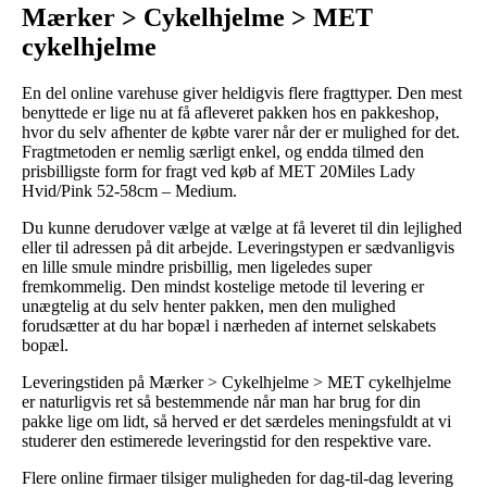
Mærker > Cykelhjelme > MET
cykelhjelme
En del online varehuse giver heldigvis flere fragttyper. Den mest
benyttede er lige nu at få afleveret pakken hos en pakkeshop,
hvor du selv afhenter de købte varer når der er mulighed for det.
Fragtmetoden er nemlig særligt enkel, og endda tilmed den
prisbilligste form for fragt ved køb af MET 20Miles Lady
Hvid/Pink 52-58cm – Medium.
Du kunne derudover vælge at vælge at få leveret til din lejlighed
eller til adressen på dit arbejde. Leveringstypen er sædvanligvis
en lille smule mindre prisbillig, men ligeledes super
fremkommelig. Den mindst kostelige metode til levering er
unægtelig at du selv henter pakken, men den mulighed
forudsætter at du har bopæl i nærheden af internet selskabets
bopæl.
Leveringstiden på Mærker > Cykelhjelme > MET cykelhjelme
er naturligvis ret så bestemmende når man har brug for din
pakke lige om lidt, så herved er det særdeles meningsfuldt at vi
studerer den estimerede leveringstid for den respektive vare.
Flere online firmaer tilsiger muligheden for dag-til-dag levering