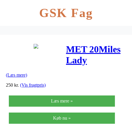
GSK Fag
MET 20Miles
Lady
Hvid/Pink 52-
(Læs mere)
58cm –
250
kr.
(Vis fragtpris)
Medium
Læs mere »
Køb nu »