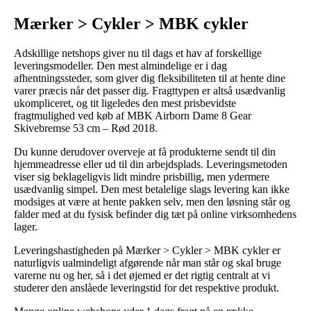
Mærker > Cykler > MBK cykler
Adskillige netshops giver nu til dags et hav af forskellige
leveringsmodeller. Den mest almindelige er i dag
afhentningssteder, som giver dig fleksibiliteten til at hente dine
varer præcis når det passer dig. Fragttypen er altså usædvanlig
ukompliceret, og tit ligeledes den mest prisbevidste
fragtmulighed ved køb af MBK Airborn Dame 8 Gear
Skivebremse 53 cm – Rød 2018.
Du kunne derudover overveje at få produkterne sendt til din
hjemmeadresse eller ud til din arbejdsplads. Leveringsmetoden
viser sig beklageligvis lidt mindre prisbillig, men ydermere
usædvanlig simpel. Den mest betalelige slags levering kan ikke
modsiges at være at hente pakken selv, men den løsning står og
falder med at du fysisk befinder dig tæt på online virksomhedens
lager.
Leveringshastigheden på Mærker > Cykler > MBK cykler er
naturligvis ualmindeligt afgørende når man står og skal bruge
varerne nu og her, så i det øjemed er det rigtig centralt at vi
studerer den anslåede leveringstid for det respektive produkt.