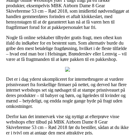
Mange online webshops yder 1 dags fragt på en række
produkter, eksempelvis MBK Airborn Dame 8 Gear
Skivebremse 53 cm – Rød 2018, som imidlertid nødvendiggør at
handlen gemmenføres forinden et aftalt klokkeslæt, med
hensynstagen til at de garanteret kan nå at få varen hen til
fragtfirmaet forud for at pakkepersonalet har fri.
Nogle få online selskaber tilbyder gratis fragt, men oftest kun
ifald du indkøber for en bestemt sum. Som alternativ burde du
gribe den mest betalelige fragtløsning, hvilket i de fleste tilfælde
– hvad end man bor i Helsingør, Brønderslev eller Lemvig – vil
være at få fragtmanden til at køre pakken til en pakkeshop.
Det er i dag yderst ukompliceret for internetbrugere at vurdere
prisniveauet fra forskellige firmaer på nettet, og derved har flere
internet webshops set sig nødsaget til at stampe prisniveauet på
deres produkter – til babyer og børn, og ligeledes til kvinder og
mænd – betydeligt, og endda nogle gange byde på fragt uden
omkostninger.
Derfor kan det immervæk vise sig nyttigt at efterprøve visse
webshops efter tilbud på MBK Airborn Dame 8 Gear
Skivebremse 53 cm – Rød 2018 før du bestiller, sådan at du ikke
er i tvivl om at antage den mest attraktive pris.