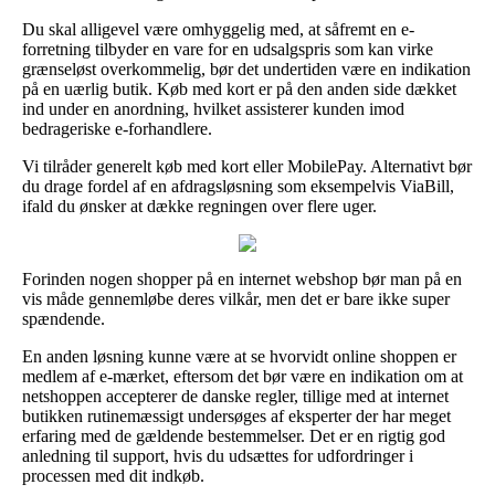
Du skal alligevel være omhyggelig med, at såfremt en e-
forretning tilbyder en vare for en udsalgspris som kan virke
grænseløst overkommelig, bør det undertiden være en indikation
på en uærlig butik. Køb med kort er på den anden side dækket
ind under en anordning, hvilket assisterer kunden imod
bedrageriske e-forhandlere.
Vi tilråder generelt køb med kort eller MobilePay. Alternativt bør
du drage fordel af en afdragsløsning som eksempelvis ViaBill,
ifald du ønsker at dække regningen over flere uger.
Forinden nogen shopper på en internet webshop bør man på en
vis måde gennemløbe deres vilkår, men det er bare ikke super
spændende.
En anden løsning kunne være at se hvorvidt online shoppen er
medlem af e-mærket, eftersom det bør være en indikation om at
netshoppen accepterer de danske regler, tillige med at internet
butikken rutinemæssigt undersøges af eksperter der har meget
erfaring med de gældende bestemmelser. Det er en rigtig god
anledning til support, hvis du udsættes for udfordringer i
processen med dit indkøb.