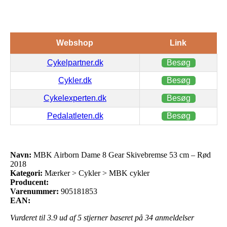
Webshop
Link
Cykelpartner.dk
Besøg
Cykler.dk
Besøg
Cykelexperten.dk
Besøg
Pedalatleten.dk
Besøg
Navn:
MBK Airborn Dame 8 Gear Skivebremse 53 cm – Rød
2018
Kategori:
Mærker > Cykler > MBK cykler
Producent:
Varenummer:
905181853
EAN:
Vurderet til
3.9
ud af 5 stjerner baseret på
34
anmeldelser