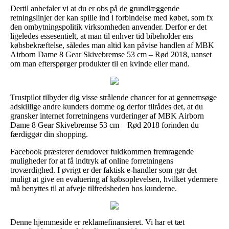
Dertil anbefaler vi at du er obs på de grundlæggende
retningslinjer der kan spille ind i forbindelse med købet, som fx
den ombytningspolitik virksomheden anvender. Derfor er det
ligeledes essesentielt, at man til enhver tid bibeholder ens
købsbekræftelse, således man altid kan påvise handlen af MBK
Airborn Dame 8 Gear Skivebremse 53 cm – Rød 2018, uanset
om man efterspørger produkter til en kvinde eller mand.
Trustpilot tilbyder dig visse strålende chancer for at gennemsøge
adskillige andre kunders domme og derfor tilrådes det, at du
gransker internet forretningens vurderinger af MBK Airborn
Dame 8 Gear Skivebremse 53 cm – Rød 2018 forinden du
færdiggør din shopping.
Facebook præsterer derudover fuldkommen fremragende
muligheder for at få indtryk af online forretningens
troværdighed. I øvrigt er der faktisk e-handler som gør det
muligt at give en evaluering af købsoplevelsen, hvilket ydermere
må benyttes til at afveje tilfredsheden hos kunderne.
Denne hjemmeside er reklamefinansieret. Vi har et tæt