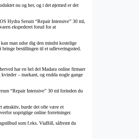
oduktet nu og her, og i det øjemed er det
a SOS Hydra Serum “Repair Intensive” 30 ml,
 varen ekspederet forud for at
n kan man udse dig den mindst kostelige
bringe bestillingen til et udleveringssted.
og herved har en hel del Madara online firmaer
g kvinder – markant, og endda nogle gange
 Serum “Repair Intensive” 30 ml forinden du
attraktiv, burde det ofte være et
verfor uoprigtige online forretninger.
ingstilbud som f.eks. ViaBill, såfremt du