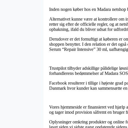
Inden nogen køber hos en Madara netshop bur
Alternativet kunne være at kontrollere om 
retter sig efter de officielle regler, og at 
opbakning, ifald du bliver udsat for udford
Derudover er det fornuftigt at køberen er om
shoppen benytter. I den relation er det også
Serum “Repair Intensive” 30 ml, uafhængig 
Trustpilot tilbyder adskillige pålidelige løsn
forhandlerens bedømmelser af Madara SOS H
Facebook resulterer i tillige i højeste grad
Danmark hvor kunder kan sammensætte en anm
Vores hjemmeside er finansieret ved hjælp a
og tager imod provision såfremt en bruger f
Oplysninger omkring produkter og online forh
lavet siden vi sidste gang opdaterede sidens