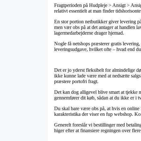
Fragtperioden på Hudpleje > Ansigt > Ansigt
relativt essentielt at man finder tidshorisont
En stor portion netbutikker giver levering
men vær obs på at det antager at handlen lav
lagermedarbejderne drager hjemad.
Nogle få netshops præsterer gratis levering
leveringsudgave, hvilket ofte – hvad end du e
Det er jo yderst fleksibelt for almindelige d
ikke kunne lade være med at nedsætte salgs
præstere portofri fragt.
Det kan dog alligevel blive smart at tjekke
gennemfører dit køb, sådan at du ikke er i tv
Du skal bare være obs på, at hvis en online 
karakteristika der viser en fup webshop. Kort
Generelt foreslår vi bestillinger med betalin
higer efter at finansiere regningen over flere