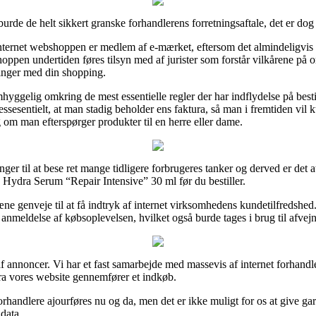
de de helt sikkert granske forhandlerens forretningsaftale, det er dog b
internet webshoppen er medlem af e-mærket, eftersom det almindeligvis 
netshoppen undertiden føres tilsyn med af jurister som forstår vilkårene på
ringer med din shopping.
hyggelig omkring de mest essentielle regler der har indflydelse på best
 essesentielt, at man stadig beholder ens faktura, så man i fremtiden v
om man efterspørger produkter til en herre eller dame.
inger til at bese ret mange tidligere forbrugeres tanker og derved er det 
ydra Serum “Repair Intensive” 30 ml før du bestiller.
 pæne genveje til at få indtryk af internet virksomhedens kundetilfredshe
eldelse af købsoplevelsen, hvilket også burde tages i brug til afvejn
f annoncer. Vi har et fast samarbejde med massevis af internet forhandle
ra vores website gennemfører et indkøb.
andlere ajourføres nu og da, men det er ikke muligt for os at give garan
 data.