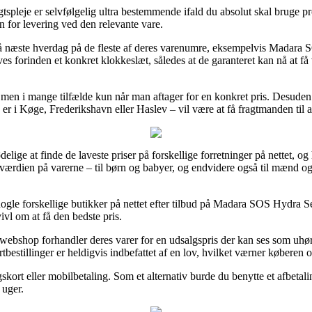
spleje er selvfølgelig ultra bestemmende ifald du absolut skal bruge pr
en for levering ved den relevante vare.
 på næste hverdag på de fleste af deres varenumre, eksempelvis Madar
es forinden et konkret klokkeslæt, således at de garanteret kan nå at få
, men i mange tilfælde kun når man aftager for en konkret pris. Desude
r i Køge, Frederikshavn eller Haslev – vil være at få fragtmanden til at 
ødelige at finde de laveste priser på forskellige forretninger på nettet, 
værdien på varerne – til børn og babyer, og endvidere også til mænd o
 nogle forskellige butikker på nettet efter tilbud på Madara SOS Hydra
ivl om at få den bedste pris.
webshop forhandler deres varer for en udsalgspris der kan ses som uhørt 
bestillinger er heldigvis indbefattet af en lov, hvilket værner køberen o
gskort eller mobilbetaling. Som et alternativ burde du benytte et afbetal
 uger.