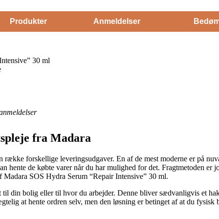
Produkter
Anmeldelser
Bedøm
ntensive” 30 ml
e
anmeldelser
tspleje fra Madara
 en række forskellige leveringsudgaver. En af de mest moderne er på nuv
 hente de købte varer når du har mulighed for det. Fragtmetoden er jo 
 af Madara SOS Hydra Serum “Repair Intensive” 30 ml.
 til din bolig eller til hvor du arbejder. Denne bliver sædvanligvis et h
elig at hente ordren selv, men den løsning er betinget af at du fysisk be