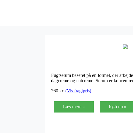
Fugtserum baseret på en formel, der arbejde
dagcreme og natcreme. Serum er koncentrere
260
kr.
(Vis fragtpris)
Læs mere »
Køb nu »