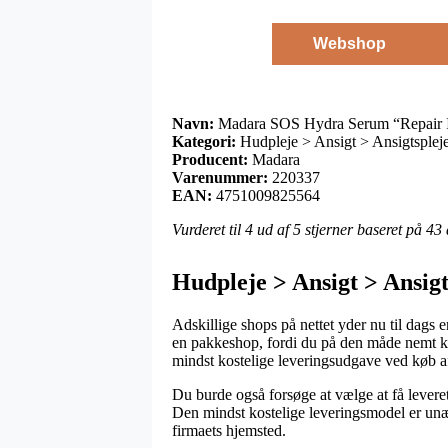
Webshop
Navn:
Madara SOS Hydra Serum “Repair I
Kategori:
Hudpleje > Ansigt > Ansigtsplej
Producent:
Madara
Varenummer:
220337
EAN:
4751009825564
Vurderet til
4
ud af 5 stjerner baseret på
43
Hudpleje > Ansigt > Ansig
Adskillige shops på nettet yder nu til dags
en pakkeshop, fordi du på den måde nemt kan
mindst kostelige leveringsudgave ved køb
Du burde også forsøge at vælge at få leveret
Den mindst kostelige leveringsmodel er unægt
firmaets hjemsted.