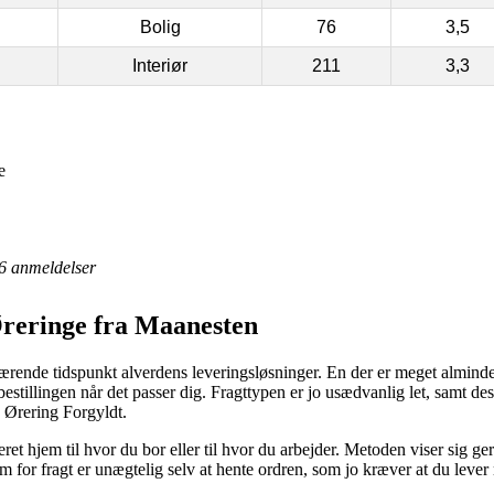
Bolig
76
3,5
Interiør
211
3,3
e
6
anmeldelser
 Øreringe fra Maanesten
værende tidspunkt alverdens leveringsløsninger. En der er meget almindeli
bestillingen når det passer dig. Fragttypen er jo usædvanlig let, samt de
 Ørering Forgyldt.
et hjem til hvor du bor eller til hvor du arbejder. Metoden viser sig 
or fragt er unægtelig selv at hente ordren, som jo kræver at du lever m