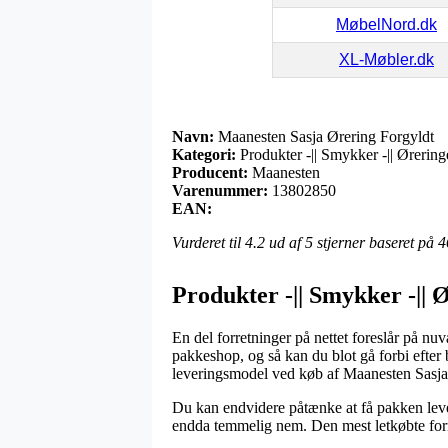
MøbelNord.dk
XL-Møbler.dk
Navn:
Maanesten Sasja Ørering Forgyldt
Kategori:
Produkter -|| Smykker -|| Ørering
Producent:
Maanesten
Varenummer:
13802850
EAN:
Vurderet til
4.2
ud af 5 stjerner baseret på
4
Produkter -|| Smykker -||
En del forretninger på nettet foreslår på nu
pakkeshop, og så kan du blot gå forbi efter 
leveringsmodel ved køb af Maanesten Sasja
Du kan endvidere påtænke at få pakken lever
endda temmelig nem. Den mest letkøbte form f