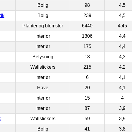
Bolig
98
4,5
dk
Bolig
239
4,5
Planter og blomster
6440
4,45
Interiør
1306
4,4
Interiør
175
4,4
Belysning
18
4,3
Wallstickers
215
4,2
Interiør
6
4,1
Have
20
4,1
Interiør
15
4
Interiør
87
3,9
k
Wallstickers
59
3,9
Bolig
41
3,8