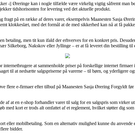
r -|| Øreringe kan i nogle tilfælde være virkelig vigtig såfremt man be
jekker tidshorisonten for levering ved det aktuelle produkt.
dag fragt på en række af deres varer, eksempelvis Maanesten Sasja Ører
estemt klokkeslæt, med det formål at de med sikkerhed kan nå at få pakke
n betaling, men tit kun ifald der erhverves for en konkret pris. Desud
ær Silkeborg, Nakskov eller Jyllinge – er at få leveret din bestilling ti
r internetbrugere at sammenholde priser på forskellige internet firmaer i
get til at nedsætte salgspriserne på varerne – til børn, og yderligere og
ve flere e-firmaer efter tilbud på Maanesten Sasja Ørering Forgyldt før 
 af at en e-shop forhandler varer til salg for en salgspris som virker ut
 med kort er trods alt omfattet af et reglement, hvilket støtter dig so
d kort eller mobilbetaling. Som en alternativ mulighed kunne du anvende
flere bidder.