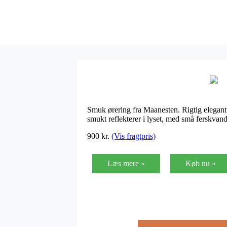
Smuk ørering fra Maanesten. Rigtig elegant
smukt reflekterer i lyset, med små ferskva
900
kr.
(Vis fragtpris)
Læs mere »
Køb nu »