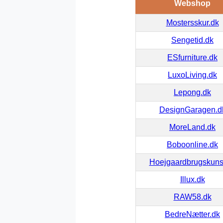
Webshop
Mostersskur.dk
Sengetid.dk
ESfurniture.dk
LuxoLiving.dk
Lepong.dk
DesignGaragen.d
MoreLand.dk
Boboonline.dk
Hoejgaardbrugskuns
Illux.dk
RAW58.dk
BedreNætter.dk