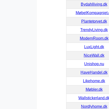
Bydahlliving.dk
MøbelKompagniet.
Plantetorvet.dk
TrendyLiving.dk
ModernRoom.dk
LuxLight.dk
NiceWall.dk
Unishop.nu
HaveHandel.dk
Likehome.dk
Møbler.dk
Wallstickerland.d
Nordlyhome.dk