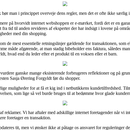
ør man i princippet overveje dens regler, men det er ofte ikke særlig i
re på hvorvidt internet webshoppen er e-mærket, fordi det er en garan
t fra tid til anden revideres af eksperter der har indsigt i lovene på om
ligheder med din shopping.
om de mest essentielle retningslinjer gældende for transaktionen, som e
samme måde afgørende, at man stadig bibeholder ens faktura, således ma
, hvad end du leder efter et produkt til en voksen eller et barn.
 at vurdere ganske mange eksisterende forbrugeres reflektioner og på grun
sten Sasja Ørering Forgyldt før du shopper.
ge muligheder for at få et kig ind i netbutikkens kundetilfredshed. Tilm
velsen, som lige så vel burde bruges til at bedømme hvor glade kundern
f reklamer. Vi har aftaler med adskillige internet foretagender når vi 
re foretager en transaktion.
dateres tit, men vi ønsker ikke at påtage os ansvaret for reguleringer de