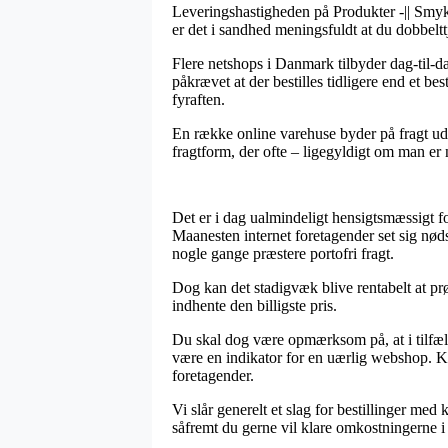
Leveringshastigheden på Produkter -|| Smykke
er det i sandhed meningsfuldt at du dobbeltt
Flere netshops i Danmark tilbyder dag-til-
påkrævet at der bestilles tidligere end et b
fyraften.
En række online varehuse byder på fragt ude
fragtform, der ofte – ligegyldigt om man er n
Det er i dag ualmindeligt hensigtsmæssigt fo
Maanesten internet foretagender set sig nødsa
nogle gange præstere portofri fragt.
Dog kan det stadigvæk blive rentabelt at prø
indhente den billigste pris.
Du skal dog være opmærksom på, at i tilfælde
være en indikator for en uærlig webshop. Køb
foretagender.
Vi slår generelt et slag for bestillinger me
såfremt du gerne vil klare omkostningerne i 