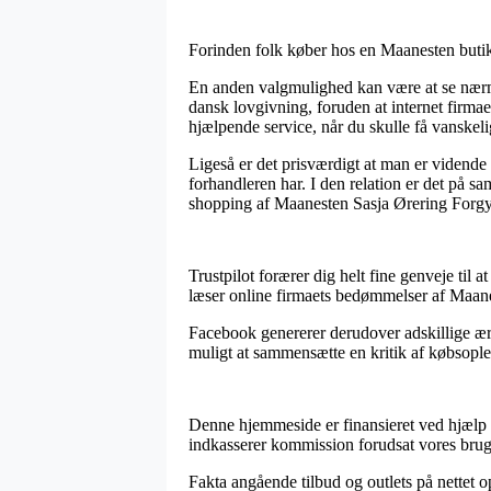
Forinden folk køber hos en Maanesten butik b
En anden valgmulighed kan være at se nærme
dansk lovgivning, foruden at internet firmae
hjælpende service, når du skulle få vanske
Ligeså er det prisværdigt at man er vidende 
forhandleren har. I den relation er det på 
shopping af Maanesten Sasja Ørering Forgyldt
Trustpilot forærer dig helt fine genveje til
læser online firmaets bedømmelser af Maane
Facebook genererer derudover adskillige ærli
muligt at sammensætte en kritik af købsople
Denne hjemmeside er finansieret ved hjælp a
indkasserer kommission forudsat vores bruge
Fakta angående tilbud og outlets på nettet op