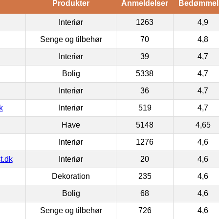
Produkter
Anmeldelser
Bedømmel
Interiør
1263
4,9
Senge og tilbehør
70
4,8
Interiør
39
4,7
Bolig
5338
4,7
Interiør
36
4,7
k
Interiør
519
4,7
Have
5148
4,65
Interiør
1276
4,6
t.dk
Interiør
20
4,6
Dekoration
235
4,6
Bolig
68
4,6
Senge og tilbehør
726
4,6