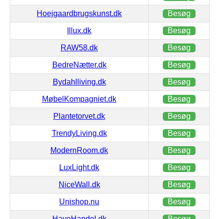
Hoejgaardbrugskunst.dk
Besøg
Illux.dk
Besøg
RAW58.dk
Besøg
BedreNætter.dk
Besøg
Bydahlliving.dk
Besøg
MøbelKompagniet.dk
Besøg
Plantetorvet.dk
Besøg
TrendyLiving.dk
Besøg
ModernRoom.dk
Besøg
LuxLight.dk
Besøg
NiceWall.dk
Besøg
Unishop.nu
Besøg
HaveHandel.dk
Besøg