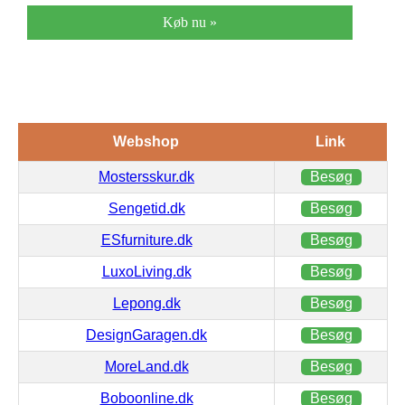
Køb nu »
Webshop
Link
Mostersskur.dk
Besøg
Sengetid.dk
Besøg
ESfurniture.dk
Besøg
LuxoLiving.dk
Besøg
Lepong.dk
Besøg
DesignGaragen.dk
Besøg
MoreLand.dk
Besøg
Boboonline.dk
Besøg