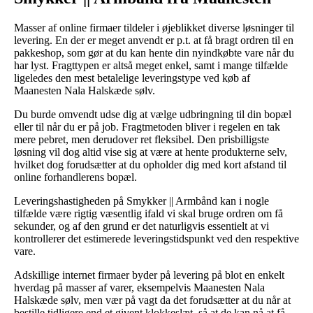
Masser af online firmaer tildeler i øjeblikket diverse løsninger til
levering. En der er meget anvendt er p.t. at få bragt ordren til en
pakkeshop, som gør at du kan hente din nyindkøbte vare når du
har lyst. Fragttypen er altså meget enkel, samt i mange tilfælde
ligeledes den mest betalelige leveringstype ved køb af
Maanesten Nala Halskæde sølv.
Du burde omvendt udse dig at vælge udbringning til din bopæl
eller til når du er på job. Fragtmetoden bliver i regelen en tak
mere pebret, men derudover ret fleksibel. Den prisbilligste
løsning vil dog altid vise sig at være at hente produkterne selv,
hvilket dog forudsætter at du opholder dig med kort afstand til
online forhandlerens bopæl.
Leveringshastigheden på Smykker || Armbånd kan i nogle
tilfælde være rigtig væsentlig ifald vi skal bruge ordren om få
sekunder, og af den grund er det naturligvis essentielt at vi
kontrollerer det estimerede leveringstidspunkt ved den respektive
vare.
Adskillige internet firmaer byder på levering på blot en enkelt
hverdag på masser af varer, eksempelvis Maanesten Nala
Halskæde sølv, men vær på vagt da det forudsætter at du når at
bestille tidligere end et givent klokkeslæt, så at de kan nå at få