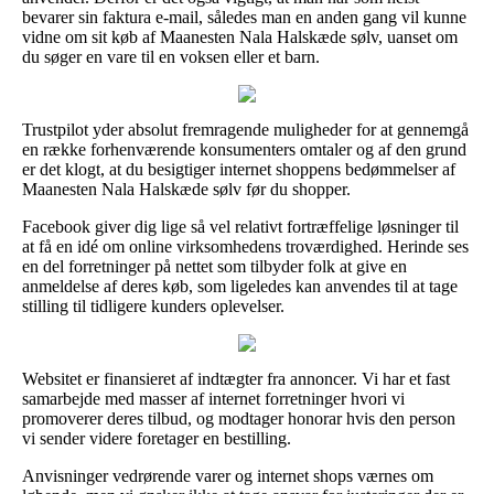
bevarer sin faktura e-mail, således man en anden gang vil kunne
vidne om sit køb af Maanesten Nala Halskæde sølv, uanset om
du søger en vare til en voksen eller et barn.
Trustpilot yder absolut fremragende muligheder for at gennemgå
en række forhenværende konsumenters omtaler og af den grund
er det klogt, at du besigtiger internet shoppens bedømmelser af
Maanesten Nala Halskæde sølv før du shopper.
Facebook giver dig lige så vel relativt fortræffelige løsninger til
at få en idé om online virksomhedens troværdighed. Herinde ses
en del forretninger på nettet som tilbyder folk at give en
anmeldelse af deres køb, som ligeledes kan anvendes til at tage
stilling til tidligere kunders oplevelser.
Websitet er finansieret af indtægter fra annoncer. Vi har et fast
samarbejde med masser af internet forretninger hvori vi
promoverer deres tilbud, og modtager honorar hvis den person
vi sender videre foretager en bestilling.
Anvisninger vedrørende varer og internet shops værnes om