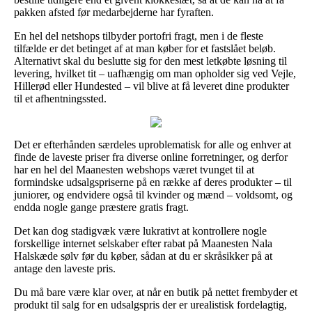
pakken afsted før medarbejderne har fyraften.
En hel del netshops tilbyder portofri fragt, men i de fleste
tilfælde er det betinget af at man køber for et fastslået beløb.
Alternativt skal du beslutte sig for den mest letkøbte løsning til
levering, hvilket tit – uafhængig om man opholder sig ved Vejle,
Hillerød eller Hundested – vil blive at få leveret dine produkter
til et afhentningssted.
Det er efterhånden særdeles uproblematisk for alle og enhver at
finde de laveste priser fra diverse online forretninger, og derfor
har en hel del Maanesten webshops været tvunget til at
formindske udsalgspriserne på en række af deres produkter – til
juniorer, og endvidere også til kvinder og mænd – voldsomt, og
endda nogle gange præstere gratis fragt.
Det kan dog stadigvæk være lukrativt at kontrollere nogle
forskellige internet selskaber efter rabat på Maanesten Nala
Halskæde sølv før du køber, sådan at du er skråsikker på at
antage den laveste pris.
Du må bare være klar over, at når en butik på nettet frembyder et
produkt til salg for en udsalgspris der er urealistisk fordelagtig,