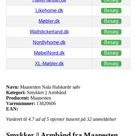
Likehome.dk
Besøg
Møbler.dk
Besøg
Wallstickerland.dk
Besøg
Nordlyhome.dk
Besøg
MøbelNord.dk
Besøg
XL-Møbler.dk
Besøg
Navn:
Maanesten Nala Halskæde sølv
Kategori:
Smykker || Armbånd
Producent:
Maanesten
Varenummer:
13820606
EAN:
Vurderet til
4.7
ud af 5 stjerner baseret på
32
anmeldelser
Smykker || Armbånd fra Maanesten