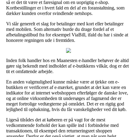
så er det tit være et faresignal om en uoprigtig e-shop.
Kortbestillinger er i hvert fald en del af en foranstaltning, som
dækker kunden overfor svindlende netshops.
Vi slår generelt et slag for betalinger med kort eller betalinger
med mobilen. Som alternativ burde du drage fordel af et
afbetalingstilbud fra for eksempel ViaBill, ifald du har i sinde at
honorere regningen ude i fremtiden.
Inden folk handler hos en Maanesten e-handler behøver de altid
gøre sig bekendt med indholdet af e-butikkens vilkår, dog er det
tit et omfattende arbejde.
En anden valgmulighed kunne måske være at tjekke om e-
butikken er verificeret af e-mærket, grundet at det kan være en
indikator for at internet webshoppen efterfølger de danske love,
og at online virksomheden tit undersøges af fagmænd der er
meget fortrolige vedtægterne på området. Det er en rigtig god
lejlighed til opbakning, hvis du får vanskeligheder ved dit køb.
Ligeså tilrådes det at køberen er på vagt for de mest
vedkommende forhold der kan spille ind i forbindelse med
transaktionen, til eksempel den returneringsret shoppen
anvender. Derfor er det også vigtigt, at man når som helst