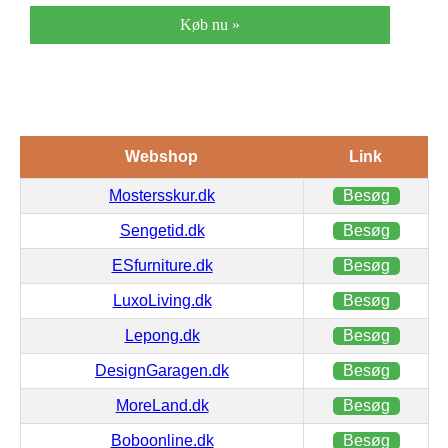
Køb nu »
Webshop
Link
Mostersskur.dk
Besøg
Sengetid.dk
Besøg
ESfurniture.dk
Besøg
LuxoLiving.dk
Besøg
Lepong.dk
Besøg
DesignGaragen.dk
Besøg
MoreLand.dk
Besøg
Boboonline.dk
Besøg