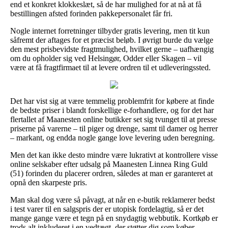
end et konkret klokkeslæt, så de har mulighed for at nå at få
bestillingen afsted forinden pakkepersonalet får fri.
Nogle internet forretninger tilbyder gratis levering, men tit kun
såfremt der aftages for et præcist beløb. I øvrigt burde du vælge
den mest prisbevidste fragtmulighed, hvilket gerne – uafhængig
om du opholder sig ved Helsingør, Odder eller Skagen – vil
være at få fragtfirmaet til at levere ordren til et udleveringssted.
Det har vist sig at være temmelig problemfrit for købere at finde
de bedste priser i blandt forskellige e-forhandlere, og for det har
flertallet af Maanesten online butikker set sig tvunget til at presse
priserne på varerne – til piger og drenge, samt til damer og herrer
– markant, og endda nogle gange love levering uden beregning.
Men det kan ikke desto mindre være lukrativt at kontrollere visse
online selskaber efter udsalg på Maanesten Linnea Ring Guld
(51) forinden du placerer ordren, således at man er garanteret at
opnå den skarpeste pris.
Man skal dog være så påvagt, at når en e-butik reklamerer bedst
i test varer til en salgspris der er utopisk fordelagtig, så er det
mange gange være et tegn på en snydagtig webbutik. Kortkøb er
trods alt inkluderet i en vedtægt, der støtter dig som køber