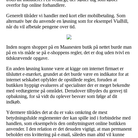
overfor fup online forhandlere.
Generelt tilråder vi handler med kort eller mobilbetaling. Som
alternativ bør du anvende en løsning som for eksempel ViaBill,
når du vil afbetale pengene over tid.
Inden nogen shopper på en Maanesten butik på nettet burde man
på en vis måde se på e-shoppens regler, det er dog uden tvivl en
tidskrævende opgave.
En anden løsning kunne være at kigge om internet firmaet er
tilsluttet e-mærket, grundet at det burde være en indikator for at
internet selskabet opfylder de opstillede regler, foruden at
butikken hyppigt evalueres af specialister der er meget bekendte
med vedtægterne på området. Derudover tilbydes du genvej til
opbakning, for så vidt du oplever besvær som følge af dit
indkøb.
Ydermere tilrådes det at du er vaks omkring de mest
betydningsfulde reglementer der kan spille ind i forbindelse med
handlen, som eksempelvis den ombytningsret online butikken
anvender. I den relation er det desuden vigtigt, at man permanent
beholder ens kvittering på e-mail, således man altid vil kunne