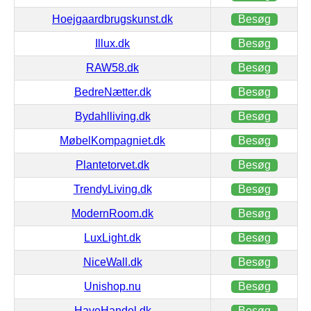
Hoejgaardbrugskunst.dk
Besøg
Illux.dk
Besøg
RAW58.dk
Besøg
BedreNætter.dk
Besøg
Bydahlliving.dk
Besøg
MøbelKompagniet.dk
Besøg
Plantetorvet.dk
Besøg
TrendyLiving.dk
Besøg
ModernRoom.dk
Besøg
LuxLight.dk
Besøg
NiceWall.dk
Besøg
Unishop.nu
Besøg
HaveHandel.dk
Besøg