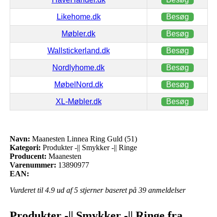
Likehome.dk
Besøg
Møbler.dk
Besøg
Wallstickerland.dk
Besøg
Nordlyhome.dk
Besøg
MøbelNord.dk
Besøg
XL-Møbler.dk
Besøg
Navn:
Maanesten Linnea Ring Guld (51)
Kategori:
Produkter -|| Smykker -|| Ringe
Producent:
Maanesten
Varenummer:
13890977
EAN:
Vurderet til
4.9
ud af 5 stjerner baseret på
39
anmeldelser
Produkter -|| Smykker -|| Ringe fra