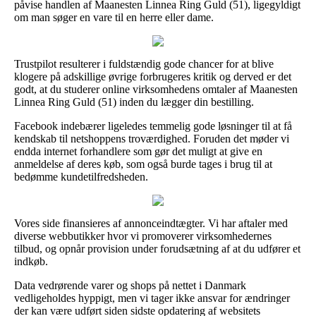
påvise handlen af Maanesten Linnea Ring Guld (51), ligegyldigt
om man søger en vare til en herre eller dame.
Trustpilot resulterer i fuldstændig gode chancer for at blive
klogere på adskillige øvrige forbrugeres kritik og derved er det
godt, at du studerer online virksomhedens omtaler af Maanesten
Linnea Ring Guld (51) inden du lægger din bestilling.
Facebook indebærer ligeledes temmelig gode løsninger til at få
kendskab til netshoppens troværdighed. Foruden det møder vi
endda internet forhandlere som gør det muligt at give en
anmeldelse af deres køb, som også burde tages i brug til at
bedømme kundetilfredsheden.
Vores side finansieres af annonceindtægter. Vi har aftaler med
diverse webbutikker hvor vi promoverer virksomhedernes
tilbud, og opnår provision under forudsætning af at du udfører et
indkøb.
Data vedrørende varer og shops på nettet i Danmark
vedligeholdes hyppigt, men vi tager ikke ansvar for ændringer
der kan være udført siden sidste opdatering af websitets