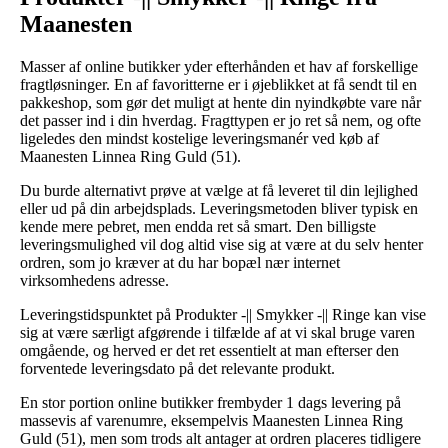
Maanesten
Masser af online butikker yder efterhånden et hav af forskellige
fragtløsninger. En af favoritterne er i øjeblikket at få sendt til en
pakkeshop, som gør det muligt at hente din nyindkøbte vare når
det passer ind i din hverdag. Fragttypen er jo ret så nem, og ofte
ligeledes den mindst kostelige leveringsmanér ved køb af
Maanesten Linnea Ring Guld (51).
Du burde alternativt prøve at vælge at få leveret til din lejlighed
eller ud på din arbejdsplads. Leveringsmetoden bliver typisk en
kende mere pebret, men endda ret så smart. Den billigste
leveringsmulighed vil dog altid vise sig at være at du selv henter
ordren, som jo kræver at du har bopæl nær internet
virksomhedens adresse.
Leveringstidspunktet på Produkter -|| Smykker -|| Ringe kan vise
sig at være særligt afgørende i tilfælde af at vi skal bruge varen
omgående, og herved er det ret essentielt at man efterser den
forventede leveringsdato på det relevante produkt.
En stor portion online butikker frembyder 1 dags levering på
massevis af varenumre, eksempelvis Maanesten Linnea Ring
Guld (51), men som trods alt antager at ordren placeres tidligere