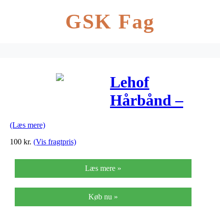
GSK Fag
Lehof
Hårbånd –
Vita – Velour –
(Læs mere)
Grey
100
kr.
(Vis fragtpris)
Læs mere »
Køb nu »