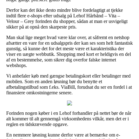
Derfor kan det ikke desto mindre blive fordelagtigt at tjekke
indtil flere e-shops efter udsalg på Lehof Hårbånd – Vita –
Velour – Grey forinden du shopper, sådan at man er usvigeligt
sikker på at opnå den skarpeste pris.
Man skal lige meget hvad være klar over, at såfremt en netshop
afsætter en vare for en udsalgspris der kan ses som helt fantastisk
gunstig, så kunne det for det meste være et karakteristika der
viser en uægte webbutik. Shopping med kort er heldigvis en del
af en bestemmelse, som sikrer dig overfor falske internet
webshops.
Vi anbefaler køb med gængse betalingskort eller betalinger med
mobilen. Som en anden løsning bør du benytte et
afbetalingstilbud som f.eks. ViaBill, forudsat du ser en fordel i at
finansiere omkostningerne senere.
Forinden nogen køber i en Lehof forhandler på nettet bør de når
alt kommer til alt gennemgå virksomhedens vilkår, men det er i
reglen en tidskrævende opgave.
En nemmere løsning kunne derfor være at bemærke om e-