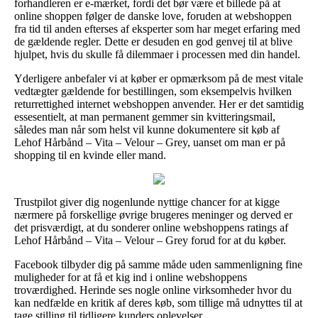
forhandleren er e-mærket, fordi det bør være et billede på at
online shoppen følger de danske love, foruden at webshoppen
fra tid til anden efterses af eksperter som har meget erfaring med
de gældende regler. Dette er desuden en god genvej til at blive
hjulpet, hvis du skulle få dilemmaer i processen med din handel.
Yderligere anbefaler vi at køber er opmærksom på de mest vitale
vedtægter gældende for bestillingen, som eksempelvis hvilken
returrettighed internet webshoppen anvender. Her er det samtidig
essesentielt, at man permanent gemmer sin kvitteringsmail,
således man når som helst vil kunne dokumentere sit køb af
Lehof Hårbånd – Vita – Velour – Grey, uanset om man er på
shopping til en kvinde eller mand.
Trustpilot giver dig nogenlunde nyttige chancer for at kigge
nærmere på forskellige øvrige brugeres meninger og derved er
det prisværdigt, at du sonderer online webshoppens ratings af
Lehof Hårbånd – Vita – Velour – Grey forud for at du køber.
Facebook tilbyder dig på samme måde uden sammenligning fine
muligheder for at få et kig ind i online webshoppens
troværdighed. Herinde ses nogle online virksomheder hvor du
kan nedfælde en kritik af deres køb, som tillige må udnyttes til at
tage stilling til tidligere kunders oplevelser.