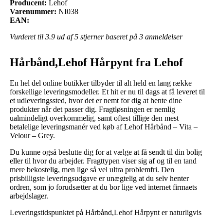
Producent:
Lehof
Varenummer:
NI038
EAN:
Vurderet til
3.9
ud af 5 stjerner baseret på
3
anmeldelser
Hårbånd,Lehof Hårpynt fra Lehof
En hel del online butikker tilbyder til alt held en lang række
forskellige leveringsmodeller. Et hit er nu til dags at få leveret til
et udleveringssted, hvor det er nemt for dig at hente dine
produkter når det passer dig. Fragtløsningen er nemlig
ualmindeligt overkommelig, samt oftest tillige den mest
betalelige leveringsmanér ved køb af Lehof Hårbånd – Vita –
Velour – Grey.
Du kunne også beslutte dig for at vælge at få sendt til din bolig
eller til hvor du arbejder. Fragttypen viser sig af og til en tand
mere bekostelig, men lige så vel ultra problemfri. Den
prisbilligste leveringsudgave er unægtelig at du selv henter
ordren, som jo forudsætter at du bor lige ved internet firmaets
arbejdslager.
Leveringstidspunktet på Hårbånd,Lehof Hårpynt er naturligvis