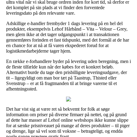
ultra vital når vi skal bruge ordren inden for kort tid, så derfor er
det komplet på sin plads at vi finder den forventede
leveringsdato på den relevante vare.
Adskillige e-handler frembyder 1 dags levering på en hel del
produkter, eksempelvis Lehof Hårbånd – Vita – Velour – Grey,
men glem ikke at det tager udgangspunkt i at transaktionen
gennemføres forinden et fast tidspunkt, med det formål at de har
en chance for at nå at få varen ekspederet forud for at
logistikmedarbejderne tager hjem.
En række e-forhandlere byder på levering uden beregning, men i
de fleste tilfælde kun når der købes for et konkret beløb.
Alternativt burde du tage den prisbilligste leveringsudgave, der
tit – ligegyldigt om man bor tæt på Taastrup, Thisted eller
Svenstrup – er at få fragtmanden til at bringe varerne til et
afhentningssted.
Det har vist sig at være ret så bekvemt for folk at søge
information om priser på diverse firmaer på nettet, og på grund
af dette har masser af Lehof online webshops ikke kunne slippe
for at sænke prisniveauet på mange af deres produkter – til piger
og drenge, lige så vel som til voksne – betragteligt, og endda
nogle gange præstere gratis fragt.