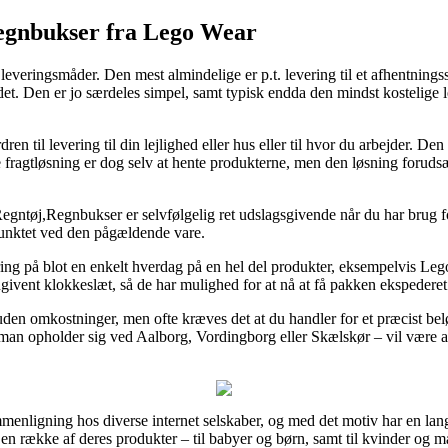
egnbukser fra Lego Wear
 leveringsmåder. Den mest almindelige er p.t. levering til et afhentningss
til det. Den er jo særdeles simpel, samt typisk endda den mindst kosteli
rdren til levering til din lejlighed eller hus eller til hvor du arbejder. De
 fragtløsning er dog selv at hente produkterne, men den løsning forudsætt
ntøj,Regnbukser er selvfølgelig ret udslagsgivende når du har brug f
spunktet ved den pågældende vare.
ering på blot en enkelt hverdag på en hel del produkter, eksempelvis L
 angivent klokkeslæt, så de har mulighed for at nå at få pakken ekspederet
 uden omkostninger, men ofte kræves det at du handler for et præcist bel
 man opholder sig ved Aalborg, Vordingborg eller Skælskør – vil være at f
sammenligning hos diverse internet selskaber, og med det motiv har en la
å en række af deres produkter – til babyer og børn, samt til kvinder o