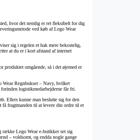
ted, hvor det nemlig er ret fleksibelt for dig
ge leveringsmetode ved køb af Lego Wear
n viser sig i regelen et hak mere bekostelig,
er at du er i kort afstand af internet
or produktet omgående, så i det øjemed er
ego Wear Regnbukser – Navy, hvilket
 forinden logistikmedarbejderne får fri.
øb. Ellers kunne man beslutte sig for den
å fragtmanden til at levere din ordre til et
ng række Lego Wear e-butikker set sig
g mænd – voldsomt, og endda nogle gange