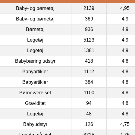
Baby- og børnetøj
2139
4,95
Baby- og børnetøj
369
4,9
Børnetøj
936
4,9
Legetøj
5123
4,9
Legetøj
1381
4,9
Babybæring udstyr
418
4,8
Babyartikler
1112
4,8
Babyartikler
384
4,8
Børneværelset
1100
4,8
Graviditet
94
4,8
Legetøj
48
4,8
Babyudstyr
126
4,75
Legetøj på hjul
3725
4,75