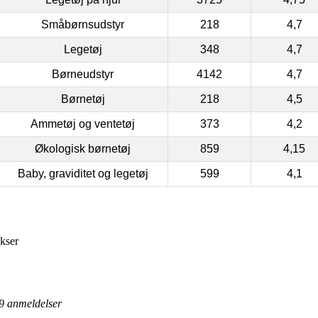
Småbørnsudstyr
218
4,7
Legetøj
348
4,7
Børneudstyr
4142
4,7
Børnetøj
218
4,5
Ammetøj og ventetøj
373
4,2
Økologisk børnetøj
859
4,15
Baby, graviditet og legetøj
599
4,1
kser
9
anmeldelser