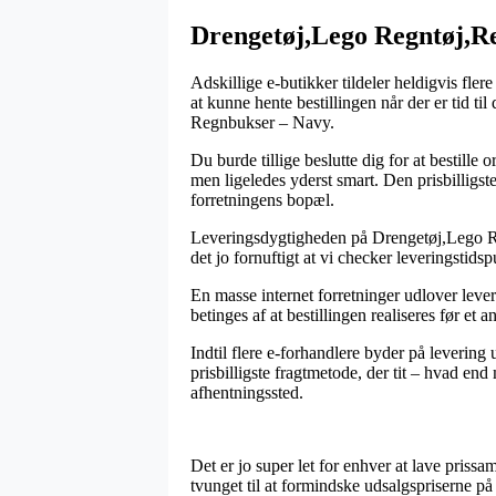
Drengetøj,Lego Regntøj,R
Adskillige e-butikker tildeler heldigvis flere
at kunne hente bestillingen når der er tid 
Regnbukser – Navy.
Du burde tillige beslutte dig for at bestille o
men ligeledes yderst smart. Den prisbilligste
forretningens bopæl.
Leveringsdygtigheden på Drengetøj,Lego Reg
det jo fornuftigt at vi checker leveringstid
En masse internet forretninger udlover lev
betinges af at bestillingen realiseres før et
Indtil flere e-forhandlere byder på levering
prisbilligste fragtmetode, der tit – hvad end
afhentningssted.
Det er jo super let for enhver at lave pris
tvunget til at formindske udsalgspriserne p