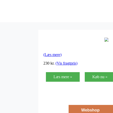
(Læs mere)
230
kr.
(Vis fragtpris)
Læs mere »
Køb nu »
Webshop