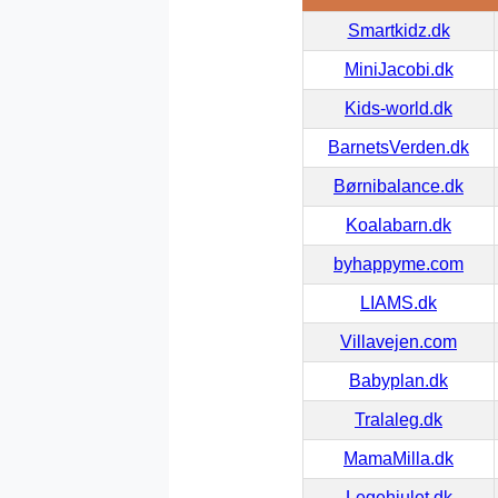
Smartkidz.dk
MiniJacobi.dk
Kids-world.dk
BarnetsVerden.dk
Børnibalance.dk
Koalabarn.dk
byhappyme.com
LIAMS.dk
Villavejen.com
Babyplan.dk
Tralaleg.dk
MamaMilla.dk
Legehjulet.dk