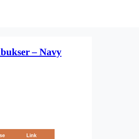
bukser – Navy
se
Link