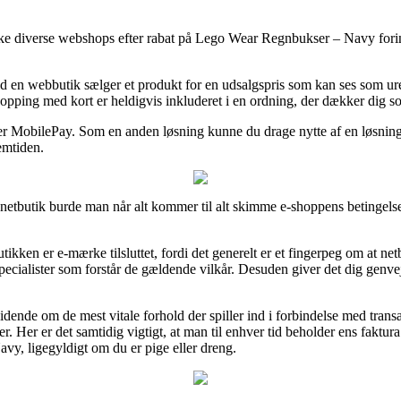
nske diverse webshops efter rabat på Lego Wear Regnbukser – Navy forind
d en webbutik sælger et produkt for en udsalgspris som kan ses som urea
hopping med kort er heldigvis inkluderet i en ordning, der dækker dig s
ller MobilePay. Som en anden løsning kunne du drage nytte af en løsning 
emtiden.
etbutik burde man når alt kommer til alt skimme e-shoppens betingelser
kken er e-mærke tilsluttet, fordi det generelt er et fingerpeg om at netb
ecialister som forstår de gældende vilkår. Desuden giver det dig genvej 
vidende om de mest vitale forhold der spiller ind i forbindelse med tran
r. Her er det samtidig vigtigt, at man til enhver tid beholder ens faktur
vy, ligegyldigt om du er pige eller dreng.