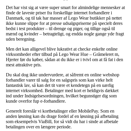
Det har vist sig at være super smart for almindelige mennesker at
finde de laveste priser fra forskellige internet forhandlere i
Danmark, og til tak har masser af Lego Wear butikker på nettet
ikke kunne slippe for at presse udsalgspriserne på specielt deres
bedst i test produkter – til drenge og piger, og tillige også til
mænd og kvinder – betragteligt, og endda nogle gange yde fragt
uden beregning.
Men det kan alligevel blive lukrativt at checke enkelte online
virksomheder efter tilbud på Lego Wear Hue – Gråmeleret m,
Hjerter før du køber, sådan at du ikke er i tvivl om at få fat i den
mest attraktive pris.
Du skal dog ikke undervurdere, at såfremt en online webshop
forhandler varer til salg for en salgspris som kan virke helt
fantastisk lav, så kan det tit være et kendetegn på en uærlig
internet virksomhed. Betalinger med kort er heldigvis dækket
ind under Indsigelsesordningen, hvilket begunstiger dig som
kunde overfor fup e-forhandlere.
Generelt foreslår vi kortbetalinger eller MobilePay. Som en
anden løsning kan du drage fordel af en løsning på afbetaling
som eksempelvis ViaBill, for så vidt du har i sinde at afbetale
betalingen over en længere periode.