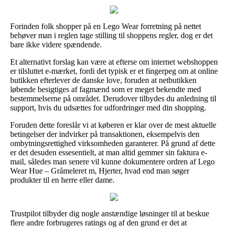
Forinden folk shopper på en Lego Wear forretning på nettet
behøver man i reglen tage stilling til shoppens regler, dog er det
bare ikke videre spændende.
Et alternativt forslag kan være at efterse om internet webshoppen
er tilsluttet e-mærket, fordi det typisk er et fingerpeg om at online
butikken efterlever de danske love, foruden at netbutikken
løbende besigtiges af fagmænd som er meget bekendte med
bestemmelserne på området. Derudover tilbydes du anledning til
support, hvis du udsættes for udfordringer med din shopping.
Foruden dette foreslår vi at køberen er klar over de mest aktuelle
betingelser der indvirker på transaktionen, eksempelvis den
ombytningsrettighed virksomheden garanterer. På grund af dette
er det desuden essesentielt, at man altid gemmer sin faktura e-
mail, således man senere vil kunne dokumentere ordren af Lego
Wear Hue – Gråmeleret m, Hjerter, hvad end man søger
produkter til en herre eller dame.
Trustpilot tilbyder dig nogle anstændige løsninger til at beskue
flere andre forbrugeres ratings og af den grund er det at