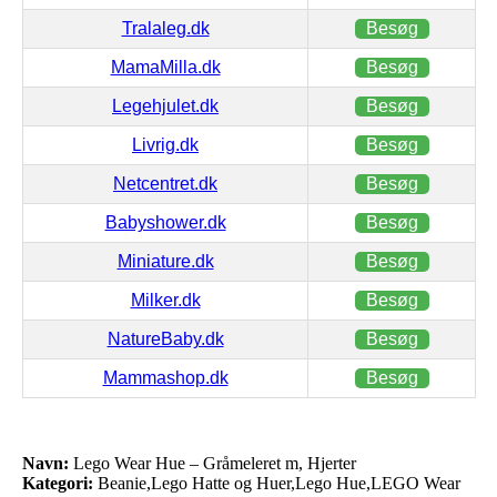
Tralaleg.dk
Besøg
MamaMilla.dk
Besøg
Legehjulet.dk
Besøg
Livrig.dk
Besøg
Netcentret.dk
Besøg
Babyshower.dk
Besøg
Miniature.dk
Besøg
Milker.dk
Besøg
NatureBaby.dk
Besøg
Mammashop.dk
Besøg
Navn:
Lego Wear Hue – Gråmeleret m, Hjerter
Kategori:
Beanie,Lego Hatte og Huer,Lego Hue,LEGO Wear