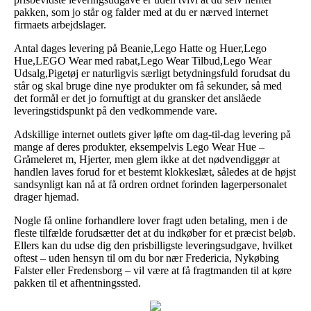
pakken, som jo står og falder med at du er nærved internet
firmaets arbejdslager.
Antal dages levering på Beanie,Lego Hatte og Huer,Lego
Hue,LEGO Wear med rabat,Lego Wear Tilbud,Lego Wear
Udsalg,Pigetøj er naturligvis særligt betydningsfuld forudsat du
står og skal bruge dine nye produkter om få sekunder, så med
det formål er det jo fornuftigt at du gransker det anslåede
leveringstidspunkt på den vedkommende vare.
Adskillige internet outlets giver løfte om dag-til-dag levering på
mange af deres produkter, eksempelvis Lego Wear Hue –
Gråmeleret m, Hjerter, men glem ikke at det nødvendiggør at
handlen laves forud for et bestemt klokkeslæt, således at de højst
sandsynligt kan nå at få ordren ordnet forinden lagerpersonalet
drager hjemad.
Nogle få online forhandlere lover fragt uden betaling, men i de
fleste tilfælde forudsætter det at du indkøber for et præcist beløb.
Ellers kan du udse dig den prisbilligste leveringsudgave, hvilket
oftest – uden hensyn til om du bor nær Fredericia, Nykøbing
Falster eller Fredensborg – vil være at få fragtmanden til at køre
pakken til et afhentningssted.