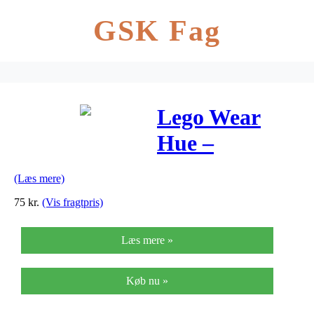
GSK Fag
Lego Wear
Hue –
Gråmeleret m,
(Læs mere)
Hjerter
75
kr.
(Vis fragtpris)
Læs mere »
Køb nu »