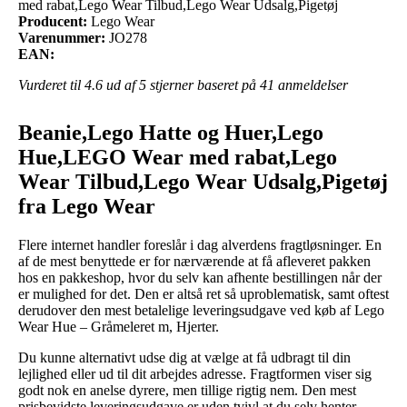
med rabat,Lego Wear Tilbud,Lego Wear Udsalg,Pigetøj
Producent:
Lego Wear
Varenummer:
JO278
EAN:
Vurderet til
4.6
ud af 5 stjerner baseret på
41
anmeldelser
Beanie,Lego Hatte og Huer,Lego
Hue,LEGO Wear med rabat,Lego
Wear Tilbud,Lego Wear Udsalg,Pigetøj
fra Lego Wear
Flere internet handler foreslår i dag alverdens fragtløsninger. En
af de mest benyttede er for nærværende at få afleveret pakken
hos en pakkeshop, hvor du selv kan afhente bestillingen når der
er mulighed for det. Den er altså ret så uproblematisk, samt oftest
derudover den mest betalelige leveringsudgave ved køb af Lego
Wear Hue – Gråmeleret m, Hjerter.
Du kunne alternativt udse dig at vælge at få udbragt til din
lejlighed eller ud til dit arbejdes adresse. Fragtformen viser sig
godt nok en anelse dyrere, men tillige rigtig nem. Den mest
prisbevidste leveringsudgave er uden tvivl at du selv henter