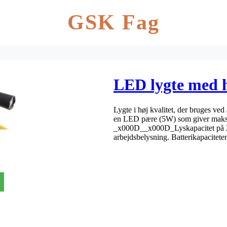
GSK Fag
LED lygte med h
Lygte i høj kvalitet, der bruges ved
en LED pære (5W) som giver maksima
_x000D__x000D_Lyskapacitet på 27
arbejdsbelysning. Batterikapacitete