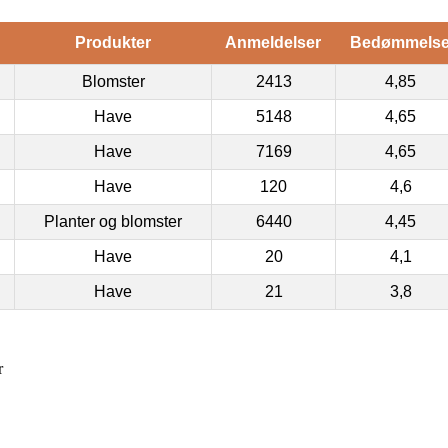
Produkter
Anmeldelser
Bedømmels
Blomster
2413
4,85
Have
5148
4,65
Have
7169
4,65
Have
120
4,6
Planter og blomster
6440
4,45
Have
20
4,1
Have
21
3,8
r