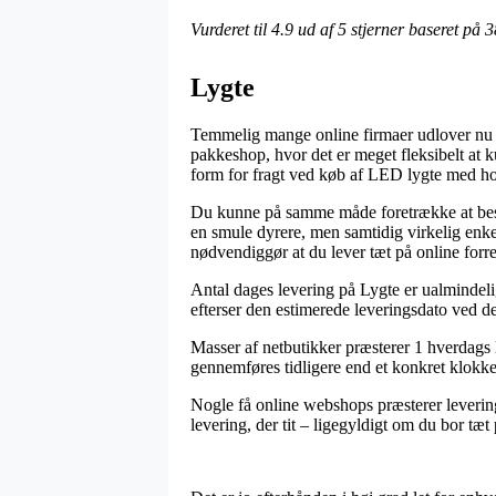
Vurderet til
4.9
ud af 5 stjerner baseret på
3
Lygte
Temmelig mange online firmaer udlover nu et
pakkeshop, hvor det er meget fleksibelt at k
form for fragt ved køb af LED lygte med h
Du kunne på samme måde foretrække at bestill
en smule dyrere, men samtidig virkelig enke
nødvendiggør at du lever tæt på online forr
Antal dages levering på Lygte er ualmindeli
efterser den estimerede leveringsdato ved de
Masser af netbutikker præsterer 1 hverdags
gennemføres tidligere end et konkret klokkesl
Nogle få online webshops præsterer levering 
levering, der tit – ligegyldigt om du bor tæt