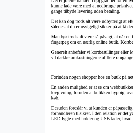
Det er jo efterhånden i høj grad let for enhve
kunne lade være med at nedbringe prisniveau
gange tilbyde levering uden betaling.
Det kan dog trods alt være udbytterigt at e
således at du er usvigeligt sikker på at få de
Man bør trods alt være så påvagt, at når en 
fingerpeg om en uærlig online butik. Kortbe
Generelt anbefaler vi kortbestillinger eller
vil dække omkostningerne af flere omgange
Forinden nogen shopper hos en butik på nette
En anden mulighed er at se om webbutikken
lovgivning, foruden at butikken hyppigt over
køb.
Desuden foreslår vi at kunden er påpasselig
forhandleren tilsikrer. I den relation er de
LED lygte med holder og USB lader, hvad en