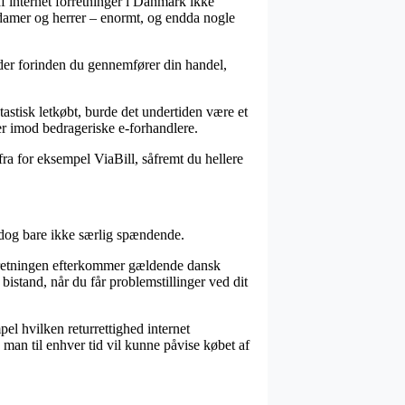
 af internet forretninger i Danmark ikke
 damer og herrer – enormt, og endda nogle
ader forinden du gennemfører din handel,
tastisk letkøbt, burde det undertiden være et
er imod bedrageriske e-forhandlere.
fra for eksempel ViaBill, såfremt du hellere
r dog bare ikke særlig spændende.
orretningen efterkommer gældende dansk
bistand, når du får problemstillinger ved dit
l hvilken returrettighed internet
 man til enhver tid vil kunne påvise købet af