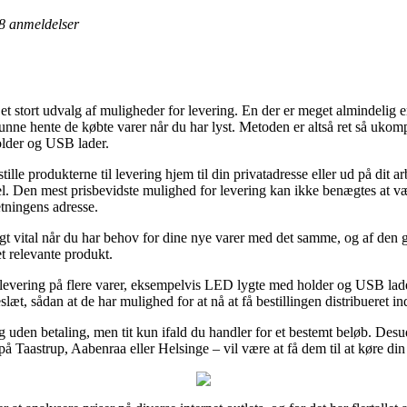
8
anmeldelser
 stort udvalg af muligheder for levering. En der er meget almindelig er
unne hente de købte varer når du har lyst. Metoden er altså ret så ukomp
older og USB lader.
e produkterne til levering hjem til din privatadresse eller ud på dit a
l. Den mest prisbevidste mulighed for levering kan ikke benægtes at væ
etningens adresse.
gt vital når du har behov for dine nye varer med det samme, og af den g
t relevante produkt.
 levering på flere varer, eksempelvis LED lygte med holder og USB lade
æt, sådan at de har mulighed for at nå at få bestillingen distribueret in
uden betaling, men tit kun ifald du handler for et bestemt beløb. Desude
 på Taastrup, Aabenraa eller Helsinge – vil være at få dem til at køre din