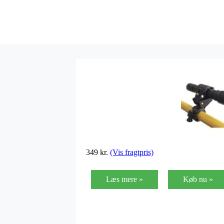
349
kr.
(Vis fragtpris)
Læs mere »
Køb nu »