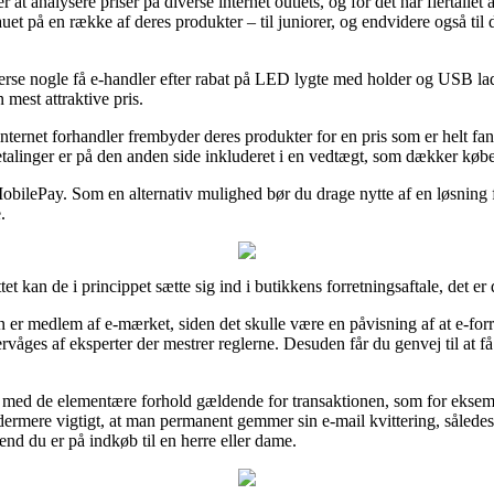
r at analysere priser på diverse internet outlets, og for det har flertallet
et på en række af deres produkter – til juniorer, og endvidere også til
fterse nogle få e-handler efter rabat på LED lygte med holder og USB l
n mest attraktive pris.
internet forhandler frembyder deres produkter for en pris som er helt fan
talinger er på den anden side inkluderet i en vedtægt, som dækker køb
 MobilePay. Som en alternativ mulighed bør du drage nytte af en løsning 
.
t kan de i princippet sætte sig ind i butikkens forretningsaftale, det e
 er medlem af e-mærket, siden det skulle være en påvisning af at e-f
våges af eksperter der mestrer reglerne. Desuden får du genvej til at få 
 med de elementære forhold gældende for transaktionen, som for eksempe
t ydermere vigtigt, at man permanent gemmer sin e-mail kvittering, således
d du er på indkøb til en herre eller dame.