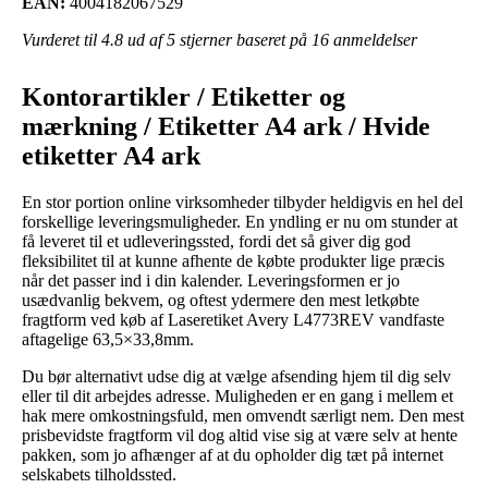
EAN:
4004182067529
Vurderet til
4.8
ud af 5 stjerner baseret på
16
anmeldelser
Kontorartikler / Etiketter og
mærkning / Etiketter A4 ark / Hvide
etiketter A4 ark
En stor portion online virksomheder tilbyder heldigvis en hel del
forskellige leveringsmuligheder. En yndling er nu om stunder at
få leveret til et udleveringssted, fordi det så giver dig god
fleksibilitet til at kunne afhente de købte produkter lige præcis
når det passer ind i din kalender. Leveringsformen er jo
usædvanlig bekvem, og oftest ydermere den mest letkøbte
fragtform ved køb af Laseretiket Avery L4773REV vandfaste
aftagelige 63,5×33,8mm.
Du bør alternativt udse dig at vælge afsending hjem til dig selv
eller til dit arbejdes adresse. Muligheden er en gang i mellem et
hak mere omkostningsfuld, men omvendt særligt nem. Den mest
prisbevidste fragtform vil dog altid vise sig at være selv at hente
pakken, som jo afhænger af at du opholder dig tæt på internet
selskabets tilholdssted.