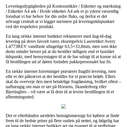
Leveringsdygtigheden på Kontorartikler / Etiketter og mærkning
/ Etiketter A4 ark / Hvide etiketter A4 ark er jo yderst væsentlig
forudsat vi har behov for din ordre fluks, og derfor er det
selvsagt centralt at vi kigger nærmere på leveringstidspunktet
ved det respektive produkt.
En lang række internet butikker reklamerer med dag-til-dag
levering på deres favorit varer, eksempelvis Laseretiket Avery
L4773REV vandfaste aftagelige 63,5×33,8mm, men som ikke
desto mindre beroer på at du bestiller tidligere end et fastslået
tidspunkt, med hensynstagen til at de har udsigt til at kunne nå at
få bestillingen ud af døren forinden pakkepersonalet har fri.
En række internet forretninger præsterer fragtfri levering, men
ofte er det påkrævet at der bestilles for et præcist beløb. Ellers
skal du overveje den mest betalelige fragtløsning, hvilket oftest –
uafhængig om man er tæt på Horsens, Skanderborg eller
Bjerringbro – vil være at få dem til at levere bestillingen til et
afhentningssted.
Det er efterhånden særdeles hensigtsmæssigt for købere at finde
frem til de bedste priser på flere outlets på nettet, og følgelig har
en lang række internet butikker set sig tvunget til at nedbringe