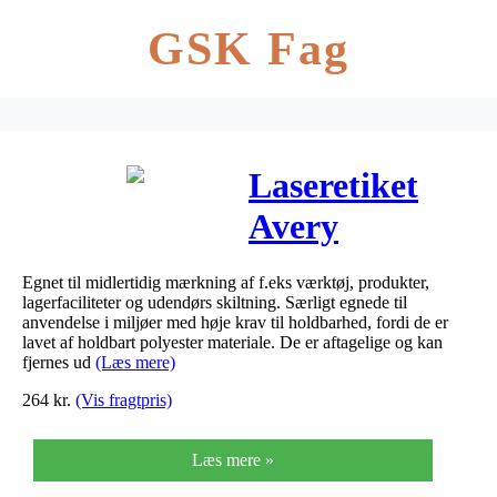
GSK Fag
Laseretiket
Avery
L4773REV
Egnet til midlertidig mærkning af f.eks værktøj, produkter,
vandfaste
lagerfaciliteter og udendørs skiltning. Særligt egnede til
anvendelse i miljøer med høje krav til holdbarhed, fordi de er
aftagelige
lavet af holdbart polyester materiale. De er aftagelige og kan
fjernes ud
(Læs mere)
63,5×33,8mm
264
kr.
(Vis fragtpris)
Læs mere »