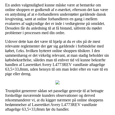
En anden valgmulighed kunne måske være at bemærke om
online shoppen er godkendt af e-mærket, eftersom det kan være
en antydning af at e-forhandleren understøtter gældende dansk
lovgivning, samt at online forhandleren en gang i mellem
evalueres af sagkyndige der er inde i vedtægterne på området.
Desuden får du anledning til at få bistand, såfremt du møder
problemer i processen med din ordre.
Udover dette kan det være til hjælp at du er obs på de mest
relevante reglementer der gør sig gældende i forbindelse med
købet, f.eks. hvilken bytteret online shoppen tilsikrer. I den
sammenhæng er det virkelig relevant, at man stadig beholder sin
købsbekræftelse, således man til enhver tid vil kunne bekræfte
handlen af Laseretiket Avery L4773REV vandfaste aftagelige
63,5×33,8mm, uden hensyn til om man leder efter en vare til en
pige eller dreng.
Trustpilot genererer sådan set passelige genveje til at betragte
forskellige nuværende kunders observationer og derved
rekommanderer vi, at du kigger nærmere på online shoppens
bedømmelser af Laseretiket Avery L4773REV vandfaste
aftagelige 63,5×33,8mm før du handler.