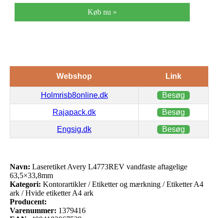
Køb nu »
Webshop
Link
Holmrisb8online.dk
Besøg
Rajapack.dk
Besøg
Engsig.dk
Besøg
Navn:
Laseretiket Avery L4773REV vandfaste aftagelige
63,5×33,8mm
Kategori:
Kontorartikler / Etiketter og mærkning / Etiketter A4
ark / Hvide etiketter A4 ark
Producent:
Varenummer:
1379416