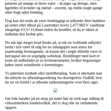
priserne på mange af deres varer – til piger og drenge, men
ligeledes til kvinder og mænd – enormt, og endda nogle gange
sikre fragt uden betaling.
Dog kan det trods alt være fordelagtigt at udforske flere butikker
på nettet efter tilbud på Laseretiket Avery L4773REV vandfaste
aftagelige 63,5×33,8mm inden du bestiller, så du er sikret at
indhente den bedste pris.
Du må lige meget hvad huske på, at når en webbutik udbyder
bedst i test varer til salg for en udsalgspris som anses for
usædvanlig fremragende, så kunne det i nogle tilfælde være et
faresignal om en uoprigtig webshop. Bestillinger med kort er
trods alt indbefattet af en lovbestemmelse, hvilket begunstiger
køber imod svindlende e-forretninger.
Vi anbefaler kortkøb eller mobilbetaling. Som et alternativ kan
du udnytte en afbetalingsordning fra eksempelvis ViaBill, hvis
du ser en fordel i at afbetale omkostningerne over flere uger.
Før folk handler på en shop på nettet bør de reelt tage stilling til
virksomhedens handelsvilkår, det er dog ofte en omfattende
opgave.