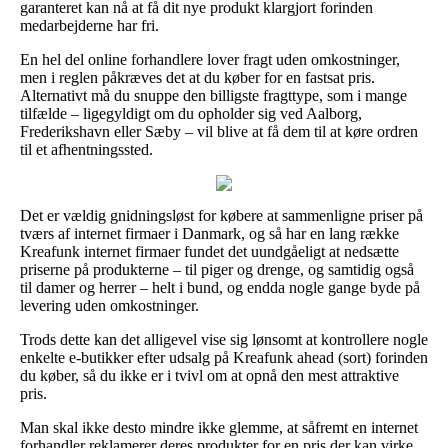
garanteret kan nå at få dit nye produkt klargjort forinden
medarbejderne har fri.
En hel del online forhandlere lover fragt uden omkostninger,
men i reglen påkræves det at du køber for en fastsat pris.
Alternativt må du snuppe den billigste fragttype, som i mange
tilfælde – ligegyldigt om du opholder sig ved Aalborg,
Frederikshavn eller Sæby – vil blive at få dem til at køre ordren
til et afhentningssted.
Det er vældig gnidningsløst for købere at sammenligne priser på
tværs af internet firmaer i Danmark, og så har en lang række
Kreafunk internet firmaer fundet det uundgåeligt at nedsætte
priserne på produkterne – til piger og drenge, og samtidig også
til damer og herrer – helt i bund, og endda nogle gange byde på
levering uden omkostninger.
Trods dette kan det alligevel vise sig lønsomt at kontrollere nogle
enkelte e-butikker efter udsalg på Kreafunk ahead (sort) forinden
du køber, så du ikke er i tvivl om at opnå den mest attraktive
pris.
Man skal ikke desto mindre ikke glemme, at såfremt en internet
forhandler reklamerer deres produkter for en pris der kan virke