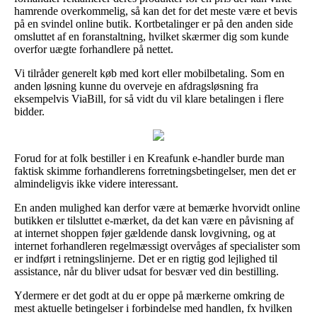
hamrende overkommelig, så kan det for det meste være et bevis
på en svindel online butik. Kortbetalinger er på den anden side
omsluttet af en foranstaltning, hvilket skærmer dig som kunde
overfor uægte forhandlere på nettet.
Vi tilråder generelt køb med kort eller mobilbetaling. Som en
anden løsning kunne du overveje en afdragsløsning fra
eksempelvis ViaBill, for så vidt du vil klare betalingen i flere
bidder.
Forud for at folk bestiller i en Kreafunk e-handler burde man
faktisk skimme forhandlerens forretningsbetingelser, men det er
almindeligvis ikke videre interessant.
En anden mulighed kan derfor være at bemærke hvorvidt online
butikken er tilsluttet e-mærket, da det kan være en påvisning af
at internet shoppen føjer gældende dansk lovgivning, og at
internet forhandleren regelmæssigt overvåges af specialister som
er indført i retningslinjerne. Det er en rigtig god lejlighed til
assistance, når du bliver udsat for besvær ved din bestilling.
Ydermere er det godt at du er oppe på mærkerne omkring de
mest aktuelle betingelser i forbindelse med handlen, fx hvilken