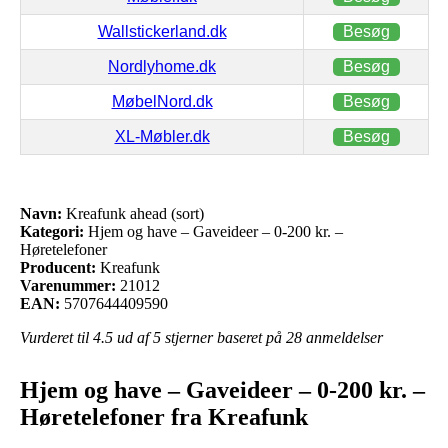
Wallstickerland.dk
Besøg
Nordlyhome.dk
Besøg
MøbelNord.dk
Besøg
XL-Møbler.dk
Besøg
Navn:
Kreafunk ahead (sort)
Kategori:
Hjem og have – Gaveideer – 0-200 kr. –
Høretelefoner
Producent:
Kreafunk
Varenummer:
21012
EAN:
5707644409590
Vurderet til
4.5
ud af 5 stjerner baseret på
28
anmeldelser
Hjem og have – Gaveideer – 0-200 kr. –
Høretelefoner fra Kreafunk