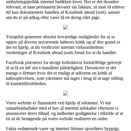
ombytningspolitik internet butikken lover. Her er det desuden
relevant, at man permanent bevarer sin faktura, så man til enhver
tid kan dokumentere handlen af Kreafunk ahead (sort), uanset
om du er på udkig efter varer til en dreng eller pige.
Trustpilot genererer absolut troværdige muligheder for at se
nøjere på diverse nuværende køberes kritik og af den grund er
det en hjælp, at du verificerer internet virksomhedens
vurderinger af Kreafunk ahead (sort) forud for at du handler.
Facebook præsterer for øvrigt forholdsvis fortræffelige genveje
til at få en idé om e-handlens pålidelighed. Derudover er der
mange e-firmaer hvor det er muligt at udforme en kritik af
købsoplevelsen, som ydermere må tages i brug til at tage stilling
til kundetilfredsheden.
Vores website er finansieret ved hjælp af reklamer. Vi har
samarbejdsaftaler med et hav af internet selskaber eftersom vi
annoncerer deres tilbud, og indhenter godtgørelse i tilfælde af at
en af de besøgende på vores website realiserer en ordre.
Fakta vedrørende varer og internet firmaer ajourføres hyppigt,