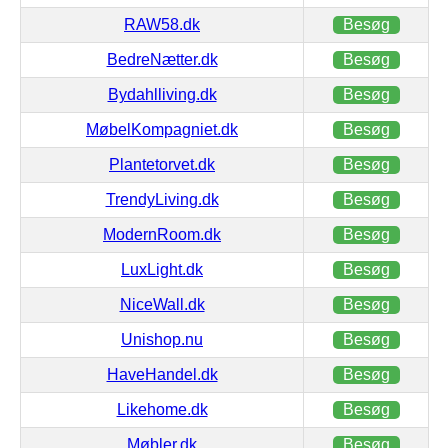
RAW58.dk
Besøg
BedreNætter.dk
Besøg
Bydahlliving.dk
Besøg
MøbelKompagniet.dk
Besøg
Plantetorvet.dk
Besøg
TrendyLiving.dk
Besøg
ModernRoom.dk
Besøg
LuxLight.dk
Besøg
NiceWall.dk
Besøg
Unishop.nu
Besøg
HaveHandel.dk
Besøg
Likehome.dk
Besøg
Møbler.dk
Besøg