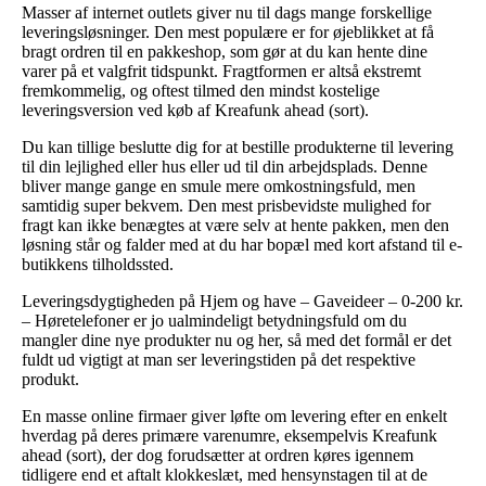
Masser af internet outlets giver nu til dags mange forskellige
leveringsløsninger. Den mest populære er for øjeblikket at få
bragt ordren til en pakkeshop, som gør at du kan hente dine
varer på et valgfrit tidspunkt. Fragtformen er altså ekstremt
fremkommelig, og oftest tilmed den mindst kostelige
leveringsversion ved køb af Kreafunk ahead (sort).
Du kan tillige beslutte dig for at bestille produkterne til levering
til din lejlighed eller hus eller ud til din arbejdsplads. Denne
bliver mange gange en smule mere omkostningsfuld, men
samtidig super bekvem. Den mest prisbevidste mulighed for
fragt kan ikke benægtes at være selv at hente pakken, men den
løsning står og falder med at du har bopæl med kort afstand til e-
butikkens tilholdssted.
Leveringsdygtigheden på Hjem og have – Gaveideer – 0-200 kr.
– Høretelefoner er jo ualmindeligt betydningsfuld om du
mangler dine nye produkter nu og her, så med det formål er det
fuldt ud vigtigt at man ser leveringstiden på det respektive
produkt.
En masse online firmaer giver løfte om levering efter en enkelt
hverdag på deres primære varenumre, eksempelvis Kreafunk
ahead (sort), der dog forudsætter at ordren køres igennem
tidligere end et aftalt klokkeslæt, med hensynstagen til at de