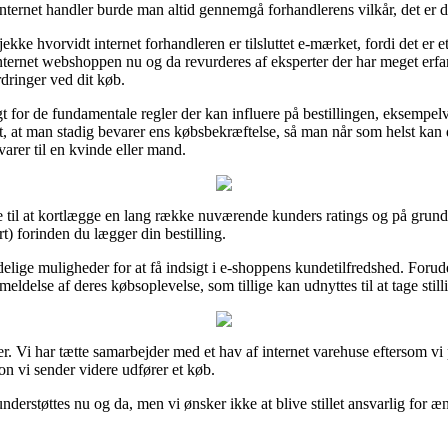
ternet handler burde man altid gennemgå forhandlerens vilkår, det er d
e hvorvidt internet forhandleren er tilsluttet e-mærket, fordi det er et
nternet webshoppen nu og da revurderes af eksperter der har meget erfa
rdringer ved dit køb.
gt for de fundamentale regler der kan influere på bestillingen, eksempelv
ielt, at man stadig bevarer ens købsbekræftelse, så man når som helst k
varer til en kvinde eller mand.
e til at kortlægge en lang række nuværende kunders ratings og på grund 
) forinden du lægger din bestilling.
delige muligheder for at få indsigt i e-shoppens kundetilfredshed. Forude
ldelse af deres købsoplevelse, som tillige kan udnyttes til at tage stilli
er. Vi har tætte samarbejder med et hav af internet varehuse eftersom vi
on vi sender videre udfører et køb.
erstøttes nu og da, men vi ønsker ikke at blive stillet ansvarlig for ænd