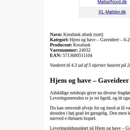
MøbelNord.dk
XL-Møbler.dk
Navn:
Kreafunk afunk (sort)
Kategori:
Hjem og have – Gaveideer – 0-20
Producent:
Kreafunk
Varenummer:
24932
EAN:
5713680511104
Vurderet til
4.3
ud af 5 stjerner baseret på
2
Hjem og have – Gaveideer 
Adskillige netshops giver nu diverse fragtlø
Leveringsmetoden er jo ret ligetil, og tit o
Du kan omvendt afveje for og imod at få vare
desuden i høj grad let gængelig. Den mest l
nærved e-firmaets bopæl.
Leveringstidspunktet på Hjem og have – Gavei