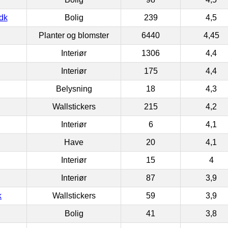
dk
Bolig
239
4,5
Planter og blomster
6440
4,45
Interiør
1306
4,4
Interiør
175
4,4
Belysning
18
4,3
Wallstickers
215
4,2
Interiør
6
4,1
Have
20
4,1
Interiør
15
4
Interiør
87
3,9
k
Wallstickers
59
3,9
Bolig
41
3,8