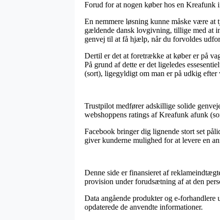
Forud for at nogen køber hos en Kreafunk in
En nemmere løsning kunne måske være at tjekk
gældende dansk lovgivning, tillige med at i
genvej til at få hjælp, når du forvoldes udfo
Dertil er det at foretrække at køber er på va
På grund af dette er det ligeledes essesent
(sort), ligegyldigt om man er på udkig efter 
Trustpilot medfører adskillige solide genvej
webshoppens ratings af Kreafunk afunk (sort
Facebook bringer dig lignende stort set påli
giver kunderne mulighed for at levere en anme
Denne side er finansieret af reklameindtægt
provision under forudsætning af at den pers
Data angående produkter og e-forhandlere und
opdaterede de anvendte informationer.