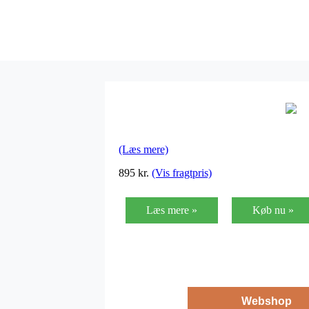
(Læs mere)
895
kr.
(Vis fragtpris)
Læs mere »
Køb nu »
Webshop