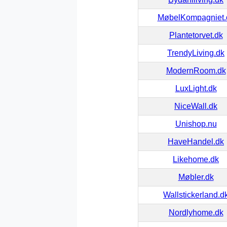
MøbelKompagniet.
Plantetorvet.dk
TrendyLiving.dk
ModernRoom.dk
LuxLight.dk
NiceWall.dk
Unishop.nu
HaveHandel.dk
Likehome.dk
Møbler.dk
Wallstickerland.d
Nordlyhome.dk