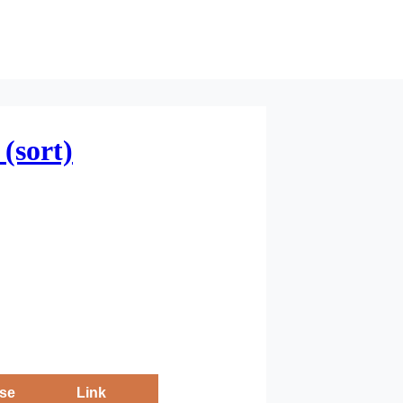
(sort)
se
Link