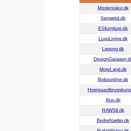
Mostersskur.dk
Sengetid.dk
ESfurniture.dk
LuxoLiving.dk
Lepong.dk
DesignGaragen.d
MoreLand.dk
Boboonline.dk
Hoejgaardbrugskuns
Illux.dk
RAW58.dk
BedreNætter.dk
Bydahlliving.dk