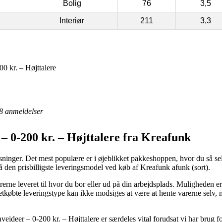
Bolig
76
3,5
Interiør
211
3,3
0 kr. – Højttalere
8
anmeldelser
– 0-200 kr. – Højttalere fra Kreafunk
sninger. Det mest populære er i øjeblikket pakkeshoppen, hvor du så sel
gså den prisbilligste leveringsmodel ved køb af Kreafunk afunk (sort).
rne leveret til hvor du bor eller ud på din arbejdsplads. Muligheden er
etkøbte leveringstype kan ikke modsiges at være at hente varerne selv, 
deer – 0-200 kr. – Højttalere er særdeles vital forudsat vi har brug fo