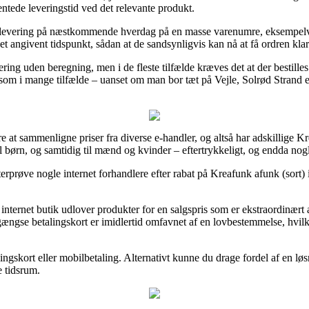
ntede leveringstid ved det relevante produkt.
 til levering på næstkommende hverdag på en masse varenumre, eksempelv
et angivent tidspunkt, sådan at de sandsynligvis kan nå at få ordren klargj
ng uden beregning, men i de fleste tilfælde kræves det at der bestilles
som i mange tilfælde – uanset om man bor tæt på Vejle, Solrød Strand ell
e at sammenligne priser fra diverse e-handler, og altså har adskillige Kr
l børn, og samtidig til mænd og kvinder – eftertrykkeligt, og endda nogl
efterprøve nogle internet forhandlere efter rabat på Kreafunk afunk (sort
nternet butik udlover produkter for en salgspris som er ekstraordinært at
ængse betalingskort er imidlertid omfavnet af en lovbestemmelse, hvilk
gskort eller mobilbetaling. Alternativt kunne du drage fordel af en løsn
e tidsrum.