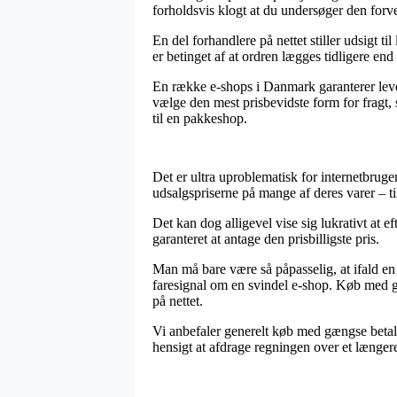
forholdsvis klogt at du undersøger den forve
En del forhandlere på nettet stiller udsigt
er betinget af at ordren lægges tidligere end 
En række e-shops i Danmark garanterer leveri
vælge den mest prisbevidste form for fragt, 
til en pakkeshop.
Det er ultra uproblematisk for internetbruger
udsalgspriserne på mange af deres varer – ti
Det kan dog alligevel vise sig lukrativt at 
garanteret at antage den prisbilligste pris.
Man må bare være så påpasselig, at ifald en i
faresignal om en svindel e-shop. Køb med g
på nettet.
Vi anbefaler generelt køb med gængse betalin
hensigt at afdrage regningen over et længer