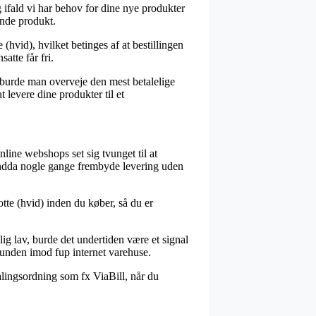
ifald vi har behov for dine nye produkter
ende produkt.
(hvid), hvilket betinges af at bestillingen
atte får fri.
v burde man overveje den mest betalelige
 levere dine produkter til et
nline webshops set sig tvunget til at
endda nogle gange frembyde levering uden
tte (hvid) inden du køber, så du er
ig lav, burde det undertiden være et signal
 kunden imod fup internet varehuse.
alingsordning som fx ViaBill, når du