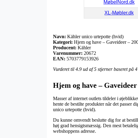
MøbelNord.dk
XL-Møbler.dk
Navn:
Kähler unico urtepotte (hvid)
Kategori:
Hjem og have – Gaveideer – 200
Producent:
Kähler
Varenummer:
20672
EAN:
5703779153926
Vurderet til
4.9
ud af 5 stjerner baseret på
4
Hjem og have – Gaveideer 
Masser af internet outlets tildeler i øjebli
hente de bestilte produkter når det passer di
unico urtepotte (hvid).
Du kunne omvendt beslutte dig for at bestille
høj grad hensigtsmæssig. Den mest betalelige 
webshoppens adresse.