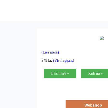
(Læs mere)
349
kr.
(Vis fragtpris)
Læs mere »
Køb nu »
Webshop