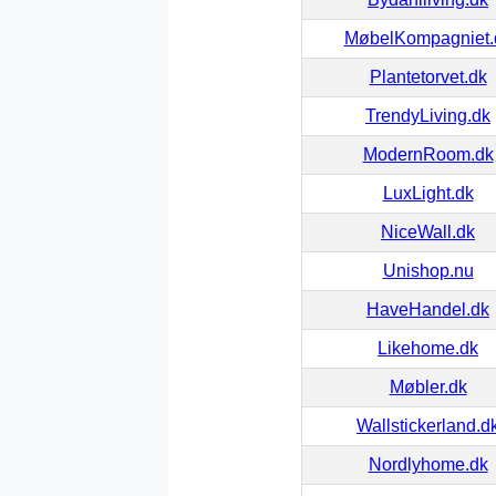
MøbelKompagniet.
Plantetorvet.dk
TrendyLiving.dk
ModernRoom.dk
LuxLight.dk
NiceWall.dk
Unishop.nu
HaveHandel.dk
Likehome.dk
Møbler.dk
Wallstickerland.d
Nordlyhome.dk