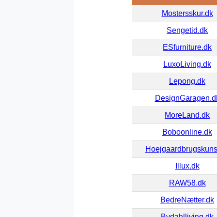
Mostersskur.dk
Sengetid.dk
ESfurniture.dk
LuxoLiving.dk
Lepong.dk
DesignGaragen.d
MoreLand.dk
Boboonline.dk
Hoejgaardbrugskuns
Illux.dk
RAW58.dk
BedreNætter.dk
Bydahlliving.dk