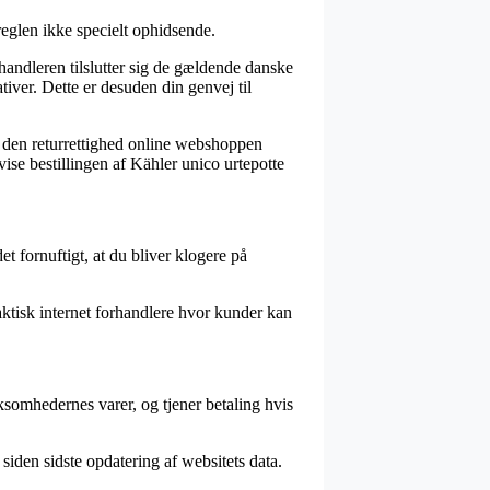
eglen ikke specielt ophidsende.
andleren tilslutter sig de gældende danske
iver. Dette er desuden din genvej til
el den returrettighed online webshoppen
vise bestillingen af Kähler unico urtepotte
et fornuftigt, at du bliver klogere på
faktisk internet forhandlere hvor kunder kan
ksomhedernes varer, og tjener betaling hvis
siden sidste opdatering af websitets data.