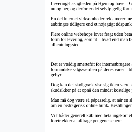
Leveringshastigheden på Hjem og have – Gav
nu og her, og derfor er det selvfølgelig fo
En del internet virksomheder reklamerer med 
anbringes tidligere end et nøjagtigt tidspunkt
Flere online webshops lover fragt uden beta
form for levering, som tit – hvad end man bor
afhentningssted.
Det er vældig smertefrit for internetbrugere 
formindske salgsværdien på deres varer – t
gebyr.
Dog kan det stadigvæk vise sig tiden værd at
skudsikker på at opnå den mindst kostelige p
Man må dog være så påpasselig, at når en sh
om en bedragerisk online butik. Bestillinger
Vi tilråder generelt køb med betalingskort 
foretrækker at afdrage pengene senere.