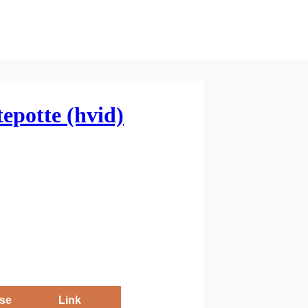
epotte (hvid)
se
Link