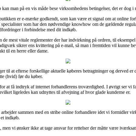
 kan man på en vis måde bese virksomhedens betingelser, det er dog i r
butikken er e-mærke godkendt, som kan være et signal om at online forh
es af specialister som har den nødvendige knowhow om de gældende regulat
udfordringer i forbindelse med dit indkøb.
om de mest vitale reglementer der har indvirkning på ordren, til eksemp
tadigvæk sikrer ens kvittering på e-mail, så man i fremtiden vil kunne be
kt til en herre eller dame.
er til at efterse forskellige aktuelle køberes betragtninger og derved er d
te (hvid) før du køber.
or at få indtryk af internet forhandlerens troværdighed. I øvrigt ser vi 
hvilket ligeledes kan udnyttes til afvejning af hvor glade kunderne er.
arbejder sammen med en stribe online forhandlere idet vi formidler vir
et indkøb.
 men vi ønsker ikke at tage ansvar for rettelser der måtte være iværksat 