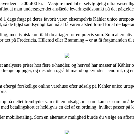
eideer – 200-400 kr. – Vægure med tal er selvfølgelig ultra væsentlig 
rnuftigt at man undersøger det anslåede leveringstidspunkt på det pågæld
1 dags fragt på deres favorit varer, eksempelvis Kähler unico urtepotte 
, så de højst sandsynligt kan nå at få varen afsted forud for at de lagerans
ling, men typisk kun ifald du aftager for en præcis sum. Som alternati
 tæt på Fredericia, Hillerød eller Bramming – er at få fragtmanden til at
at analysere priser hos flere e-handler, og herved har masser af Kähler o
il drenge og piger, og desuden også til mænd og kvinder – enormt, og 
 eftergå forskellige online varehuse efter udsalg på Kähler unico urtepo
ris.
op på nettet frembyder varer til en udsalgspris som kan ses som umådel
 med betalingskort er heldigvis en del af en ordning, hvilket passer på
eller mobilbetaling. Som en alternativ mulighed burde du vælge en afbet