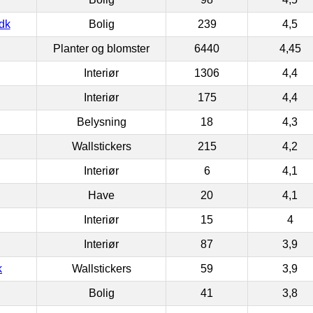
dk
Bolig
239
4,5
Planter og blomster
6440
4,45
Interiør
1306
4,4
Interiør
175
4,4
Belysning
18
4,3
Wallstickers
215
4,2
Interiør
6
4,1
Have
20
4,1
Interiør
15
4
Interiør
87
3,9
k
Wallstickers
59
3,9
Bolig
41
3,8