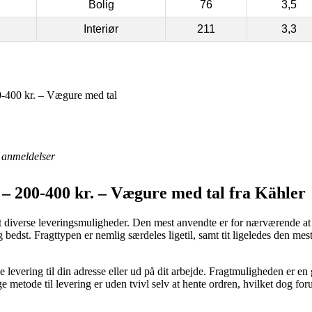
Bolig
76
3,5
Interiør
211
3,3
-400 kr. – Vægure med tal
anmeldelser
– 200-400 kr. – Vægure med tal fra Kähler
kket diverse leveringsmuligheder. Den mest anvendte er for nærværende at
g bedst. Fragttypen er nemlig særdeles ligetil, samt tit ligeledes den mes
 levering til din adresse eller ud på dit arbejde. Fragtmuligheden er en 
metode til levering er uden tvivl selv at hente ordren, hvilket dog forud