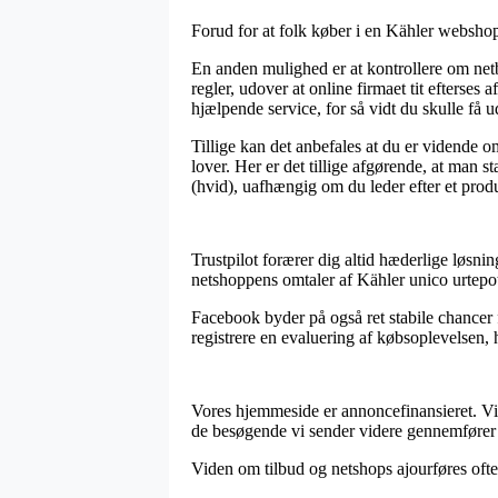
Forud for at folk køber i en Kähler webshop
En anden mulighed er at kontrollere om net
regler, udover at online firmaet tit efters
hjælpende service, for så vidt du skulle få 
Tillige kan det anbefales at du er vidende 
lover. Her er det tillige afgørende, at man s
(hvid), uafhængig om du leder efter et produ
Trustpilot forærer dig altid hæderlige løsning
netshoppens omtaler af Kähler unico urtepot
Facebook byder på også ret stabile chancer f
registrere en evaluering af købsoplevelsen, 
Vores hjemmeside er annoncefinansieret. Vi 
de besøgende vi sender videre gennemfører 
Viden om tilbud og netshops ajourføres ofte,