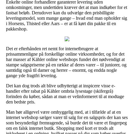
Enkelte online forhandlere garanterer levering uden
omkostninger, men undertiden kræver det at man indkøber for et
fastsat beløb. Derudover kan du udvælge den prisbilligste
leveringsmodel, som mange gange – hvad end man opholder sig
i Horsens, Thisted eller Aars – er at få kørt din pakke til en
pakkeshop.
Det er efterhånden ret nemt for internetbrugere at
prissammenligne på forskellige online virksomheder, og for det
har masser af Kähler online webshops fundet det nødvendigt at
stampe salgspriserne på en række af deres varer – til juniorer, og
samtidig også til damer og herrer – enormt, og endda nogle
gange yde fragtfri levering.
Det kan dog trods alt blive udbytterigt at inspicere visse e-
handler efter rabat på Kähler ombria lysestage (skifergrå)
forinden du køber, sådan at man er velinformeret til at modtage
den bedste pris.
Man bør alligevel være omhyggelig med, at i tilfælde af at en
internet webshop sælger varer til salg for en salgspris der kan ses
som besynderligt fremragende, så burde det tit være et fingerpeg
om en falsk internet butik. Shopping med kort er trods alt
inkluderet i en ordning, hvilket passer på dig som køber overfor