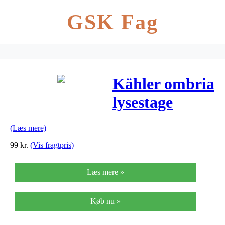
GSK Fag
Kähler ombria
lysestage
(skifergrå)
(Læs mere)
99
kr.
(Vis fragtpris)
Læs mere »
Køb nu »