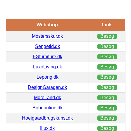
Webshop
Link
Mostersskur.dk
Besøg
Sengetid.dk
Besøg
ESfurniture.dk
Besøg
LuxoLiving.dk
Besøg
Lepong.dk
Besøg
DesignGaragen.dk
Besøg
MoreLand.dk
Besøg
Boboonline.dk
Besøg
Hoejgaardbrugskunst.dk
Besøg
Illux.dk
Besøg