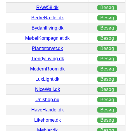
RAW58.dk
Besøg
BedreNætter.dk
Besøg
Bydahlliving.dk
Besøg
MøbelKompagniet.dk
Besøg
Plantetorvet.dk
Besøg
TrendyLiving.dk
Besøg
ModernRoom.dk
Besøg
LuxLight.dk
Besøg
NiceWall.dk
Besøg
Unishop.nu
Besøg
HaveHandel.dk
Besøg
Likehome.dk
Besøg
Møbler.dk
Besøg