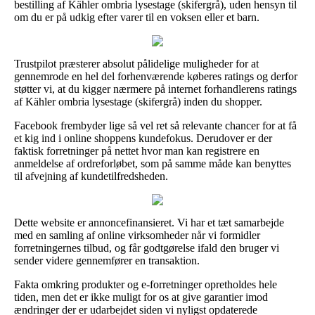
bestilling af Kähler ombria lysestage (skifergrå), uden hensyn til
om du er på udkig efter varer til en voksen eller et barn.
Trustpilot præsterer absolut pålidelige muligheder for at
gennemrode en hel del forhenværende køberes ratings og derfor
støtter vi, at du kigger nærmere på internet forhandlerens ratings
af Kähler ombria lysestage (skifergrå) inden du shopper.
Facebook frembyder lige så vel ret så relevante chancer for at få
et kig ind i online shoppens kundefokus. Derudover er der
faktisk forretninger på nettet hvor man kan registrere en
anmeldelse af ordreforløbet, som på samme måde kan benyttes
til afvejning af kundetilfredsheden.
Dette website er annoncefinansieret. Vi har et tæt samarbejde
med en samling af online virksomheder når vi formidler
forretningernes tilbud, og får godtgørelse ifald den bruger vi
sender videre gennemfører en transaktion.
Fakta omkring produkter og e-forretninger opretholdes hele
tiden, men det er ikke muligt for os at give garantier imod
ændringer der er udarbejdet siden vi nyligst opdaterede