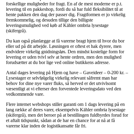
forskellige muligheder for fragt. En af de mest moderne er p.t.
levering til en pakkeshop, fordi du så har fuld fleksibilitet til at
hente pakken den dag der passer dig. Fragtformen er jo virkelig
fremkommelig, og desuden tillige den billigste
leveringsmulighed ved køb af Kähler ombria lysestage
(skifergrå).
Du kan også planlægge at få varerne bragt hjem til hvor du bor
eller ud på dit arbejde. Løsningen er oftest et hak dyrere, men
endvidere virkelig gnidningsløs. Den mindst kostelige form for
levering er uden tvivl selv at hente ordren, men den mulighed
forudsætter at du bor lige ved online butikkens adresse.
Antal dages levering på Hjem og have – Gaveideer – 0-200 kr. –
Lysestager er selvfølgelig virkelig relevant såfremt man har
behov for dine nye varer fluks, så herved er det utvivlsomt
væsentligt at vi efterser den forventede leveringsdato ved den
vedkommende vare.
Flere internet webshops stiller garanti om 1 dags levering på en
lang række af deres varer, eksempelvis Kähler ombria lysestage
(skifergrå), men det beroer på at bestillingen fuldbyrdes forud for
et aftalt tidspunkt, sådan at de har en chance for at nå at få
varerne klar inden de logistikansatte får fri.