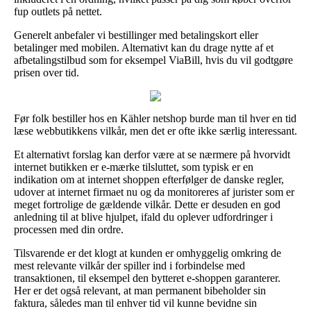
fup outlets på nettet.
Generelt anbefaler vi bestillinger med betalingskort eller
betalinger med mobilen. Alternativt kan du drage nytte af et
afbetalingstilbud som for eksempel ViaBill, hvis du vil godtgøre
prisen over tid.
Før folk bestiller hos en Kähler netshop burde man til hver en tid
læse webbutikkens vilkår, men det er ofte ikke særlig interessant.
Et alternativt forslag kan derfor være at se nærmere på hvorvidt
internet butikken er e-mærke tilsluttet, som typisk er en
indikation om at internet shoppen efterfølger de danske regler,
udover at internet firmaet nu og da monitoreres af jurister som er
meget fortrolige de gældende vilkår. Dette er desuden en god
anledning til at blive hjulpet, ifald du oplever udfordringer i
processen med din ordre.
Tilsvarende er det klogt at kunden er omhyggelig omkring de
mest relevante vilkår der spiller ind i forbindelse med
transaktionen, til eksempel den bytteret e-shoppen garanterer.
Her er det også relevant, at man permanent bibeholder sin
faktura, således man til enhver tid vil kunne bevidne sin