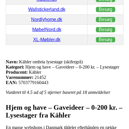
Wallstickerland.dk
Besøg
Nordlyhome.dk
Besøg
MøbelNord.dk
Besøg
XL-Møbler.dk
Besøg
Navn:
Kähler ombria lysestage (skifergrå)
Kategori:
Hjem og have – Gaveideer – 0-200 kr. – Lysestager
Producent:
Kähler
Varenummer:
21452
EAN:
5703779160443
Vurderet til
4.5
ud af 5 stjerner baseret på
18
anmeldelser
Hjem og have – Gaveideer – 0-200 kr. –
Lysestager fra Kähler
En masse webshops i Danmark tildeler efterhånden en række