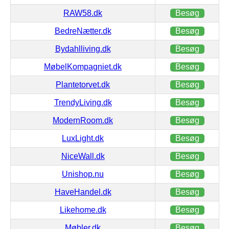
RAW58.dk
Besøg
BedreNætter.dk
Besøg
Bydahlliving.dk
Besøg
MøbelKompagniet.dk
Besøg
Plantetorvet.dk
Besøg
TrendyLiving.dk
Besøg
ModernRoom.dk
Besøg
LuxLight.dk
Besøg
NiceWall.dk
Besøg
Unishop.nu
Besøg
HaveHandel.dk
Besøg
Likehome.dk
Besøg
Møbler.dk
Besøg