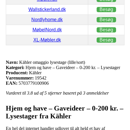
Wallstickerland.dk
Besøg
Nordlyhome.dk
Besøg
MøbelNord.dk
Besøg
XL-Møbler.dk
Besøg
Navn:
Kähler omaggio lysestage (lille/sort)
Kategori:
Hjem og have – Gaveideer – 0-200 kr. – Lysestager
Producent:
Kähler
Varenummer:
19542
EAN:
5703779100906
Vurderet til
3.8
ud af 5 stjerner baseret på
3
anmeldelser
Hjem og have – Gaveideer – 0-200 kr. –
Lysestager fra Kähler
En hel del internet handler udlover til alt held et hav af