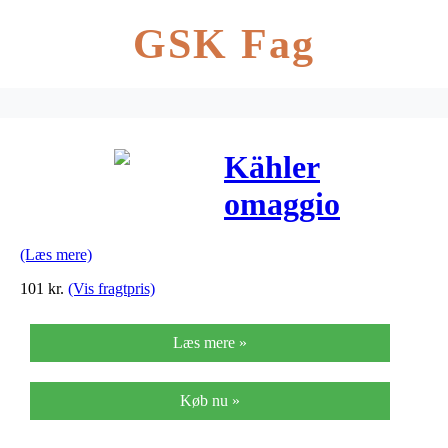
GSK Fag
Kähler
omaggio
lysestage
(Læs mere)
(lille/sort)
101
kr.
(Vis fragtpris)
Læs mere »
Køb nu »