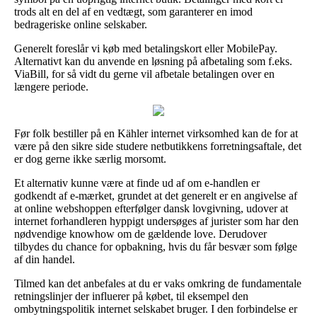
trods alt en del af en vedtægt, som garanterer en imod
bedrageriske online selskaber.
Generelt foreslår vi køb med betalingskort eller MobilePay.
Alternativt kan du anvende en løsning på afbetaling som f.eks.
ViaBill, for så vidt du gerne vil afbetale betalingen over en
længere periode.
Før folk bestiller på en Kähler internet virksomhed kan de for at
være på den sikre side studere netbutikkens forretningsaftale, det
er dog gerne ikke særlig morsomt.
Et alternativ kunne være at finde ud af om e-handlen er
godkendt af e-mærket, grundet at det generelt er en angivelse af
at online webshoppen efterfølger dansk lovgivning, udover at
internet forhandleren hyppigt undersøges af jurister som har den
nødvendige knowhow om de gældende love. Derudover
tilbydes du chance for opbakning, hvis du får besvær som følge
af din handel.
Tilmed kan det anbefales at du er vaks omkring de fundamentale
retningslinjer der influerer på købet, til eksempel den
ombytningspolitik internet selskabet bruger. I den forbindelse er