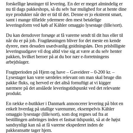
forskellige løsninger til levering. En der er meget almindelig er
nu til dags pakkeshops, så du selv har mulighed for at hente dine
nye produkter når der er tid til det. Denne er jo ekstremt smart,
samt i mange tilfælde ydermere den mest betalelige
leveringsform ved køb af Kähler omaggio lysestage (lille/sort).
Du kan derudover forsøge at få varerne sendt til dit hus eller til
når du er på job. Fragtløsningen bliver for det meste en kende
dyrere, men desuden usædvanlig gnidningsløs. Den prisbilligste
leveringsudgave vil dog altid vise sig at være at du selv henter
pakken, hvilket beroer på at du bor nær e-forretningens
arbejdslager.
Fragtperioden på Hjem og have – Gaveideer – 0-200 kr. –
Lysestager kan være særdeles relevant om man skal bruge din
pakke fluks, og herved er det altså fornuftigt at vi kigger
nærmere på det anslåede leveringstidspunkt ved det relevante
produkt.
En række e-butikker i Danmark annoncerer levering på blot en
enkelt hverdag på utallige varenumre, eksempelvis Kähler
omaggio lysestage (lille/sort), som dog regnes ud fra at
bestillingen anbringes inden et fastsat tidspunkt, så at de højst
sandsynligt kan nå at få varerne ekspederet inden de
pakkeansatte tager hjem.