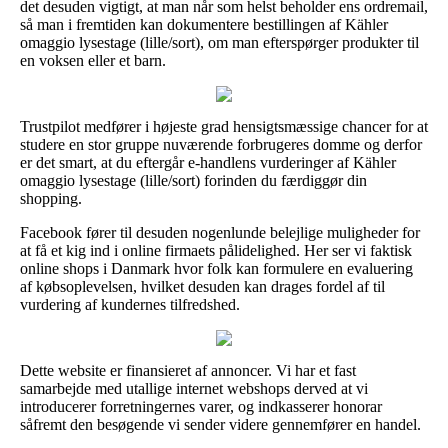
det desuden vigtigt, at man når som helst beholder ens ordremail,
så man i fremtiden kan dokumentere bestillingen af Kähler
omaggio lysestage (lille/sort), om man efterspørger produkter til
en voksen eller et barn.
Trustpilot medfører i højeste grad hensigtsmæssige chancer for at
studere en stor gruppe nuværende forbrugeres domme og derfor
er det smart, at du eftergår e-handlens vurderinger af Kähler
omaggio lysestage (lille/sort) forinden du færdiggør din
shopping.
Facebook fører til desuden nogenlunde belejlige muligheder for
at få et kig ind i online firmaets pålidelighed. Her ser vi faktisk
online shops i Danmark hvor folk kan formulere en evaluering
af købsoplevelsen, hvilket desuden kan drages fordel af til
vurdering af kundernes tilfredshed.
Dette website er finansieret af annoncer. Vi har et fast
samarbejde med utallige internet webshops derved at vi
introducerer forretningernes varer, og indkasserer honorar
såfremt den besøgende vi sender videre gennemfører en handel.