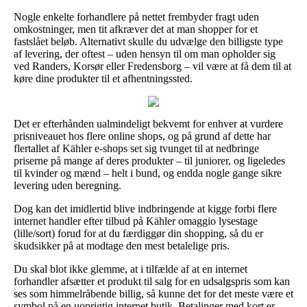
Nogle enkelte forhandlere på nettet frembyder fragt uden
omkostninger, men tit afkræver det at man shopper for et
fastslået beløb. Alternativt skulle du udvælge den billigste type
af levering, der oftest – uden hensyn til om man opholder sig
ved Randers, Korsør eller Fredensborg – vil være at få dem til at
køre dine produkter til et afhentningssted.
Det er efterhånden ualmindeligt bekvemt for enhver at vurdere
prisniveauet hos flere online shops, og på grund af dette har
flertallet af Kähler e-shops set sig tvunget til at nedbringe
priserne på mange af deres produkter – til juniorer, og ligeledes
til kvinder og mænd – helt i bund, og endda nogle gange sikre
levering uden beregning.
Dog kan det imidlertid blive indbringende at kigge forbi flere
internet handler efter tilbud på Kähler omaggio lysestage
(lille/sort) forud for at du færdiggør din shopping, så du er
skudsikker på at modtage den mest betalelige pris.
Du skal blot ikke glemme, at i tilfælde af at en internet
forhandler afsætter et produkt til salg for en udsalgspris som kan
ses som himmelråbende billig, så kunne det for det meste være et
symbol på en uoprigtig internet butik. Betalinger med kort er