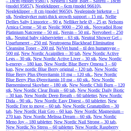
– 18cm (model 95807)
,
Neglefil i Safir, Buet – Safirfil – 18cm
(model 95857)
,
Negleklipper – 6cm (model 96610)
,
Negleklipper – 8 cm (model 96650)
,
Neglepinde birketræ – 1
stk
,
Neglestyrker nutri-thick growth support – 15 ml.
,
Nellie
Dellies Salty Liquorice – 90 g
,
Nelliker hele Ø – 25 gr
,
Nelsons
Arnica Creme – 50 gr
,
Neolic 9000 – 250 stk.
,
Neovadiol Rose
Platinium Natcreme – 50 ml.
,
Nersin – 50 ml.
,
Nervoheel – 250
stk.
,
Neutral baby vådservietter – 63 stk
,
Neutral Shower Gel –
Uparfumeret – 250 ml
,
Neutrogena Blackhead Eliminating
Cleansing Toner – 200 ml
,
NeVet hund – til den humørsyge –
500 ml
,
New Nordic Acaipillen – 30 tab
,
New Nordic Active
Legs – 30 stk
,
New Nordic Active Liver – 30 stk
,
New Nordic
b-energy – 180 kap
,
New Nordic Blue Berry Omega 3 – 60
kap
,
New nordic Blue Berry original – 120 tab
,
New Nordic
Blue Berry Plus Øjenvitamin 10 mg – 120 stk.
,
New Nordic
Blue Berry Plus Øjenvitamin 10 mg – 60 stk.
,
New Nordic
Børnemineral Skovbær – 180 stk
,
New Nordic Chili Burn – 120
stk
,
New Nordic Clear Brain – 60 tab
,
New Nordic Daily Biotic
– 30 kap
,
New Nordic Deep Breath – 60 tabletter
,
New Nordic
Dida – 90 stk.
,
New Nordic Easy Digest – 60 tabletter
,
New
Nordic Free to move – 60 tab
,
New Nordic Granatpillen – 30
tab
,
New Nordic Hair Gro – 60 kap
,
New Nordic Magnesium –
270 kap
,
New Nordic Melissa Dream – 60 stk
,
New Nordic
Meno Joy – 180 tabletter
,
New Nordic Nail Strong – 30 tab
,
New Nordic No Stress – 60 tabletter
,
New Nordic Raspberry