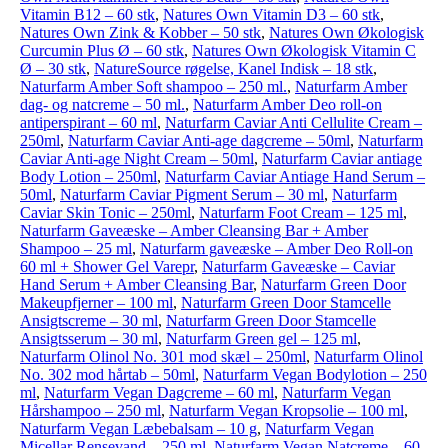
Vitamin B12 – 60 stk
,
Natures Own Vitamin D3 – 60 stk
,
Natures Own Zink & Kobber – 50 stk
,
Natures Own Økologisk
Curcumin Plus Ø – 60 stk
,
Natures Own Økologisk Vitamin C
Ø – 30 stk
,
NatureSource røgelse, Kanel Indisk – 18 stk
,
Naturfarm Amber Soft shampoo – 250 ml.
,
Naturfarm Amber
dag- og natcreme – 50 ml.
,
Naturfarm Amber Deo roll-on
antiperspirant – 60 ml
,
Naturfarm Caviar Anti Cellulite Cream –
250ml
,
Naturfarm Caviar Anti-age dagcreme – 50ml
,
Naturfarm
Caviar Anti-age Night Cream – 50ml
,
Naturfarm Caviar antiage
Body Lotion – 250ml
,
Naturfarm Caviar Antiage Hand Serum –
50ml
,
Naturfarm Caviar Pigment Serum – 30 ml
,
Naturfarm
Caviar Skin Tonic – 250ml
,
Naturfarm Foot Cream – 125 ml
,
Naturfarm Gaveæske – Amber Cleansing Bar + Amber
Shampoo – 25 ml
,
Naturfarm gaveæske – Amber Deo Roll-on
60 ml + Shower Gel Varepr
,
Naturfarm Gaveæske – Caviar
Hand Serum + Amber Cleansing Bar
,
Naturfarm Green Door
Makeupfjerner – 100 ml
,
Naturfarm Green Door Stamcelle
Ansigtscreme – 30 ml
,
Naturfarm Green Door Stamcelle
Ansigtsserum – 30 ml
,
Naturfarm Green gel – 125 ml
,
Naturfarm Olinol No. 301 mod skæl – 250ml
,
Naturfarm Olinol
No. 302 mod hårtab – 50ml
,
Naturfarm Vegan Bodylotion – 250
ml
,
Naturfarm Vegan Dagcreme – 60 ml
,
Naturfarm Vegan
Hårshampoo – 250 ml
,
Naturfarm Vegan Kropsolie – 100 ml
,
Naturfarm Vegan Læbebalsam – 10 g
,
Naturfarm Vegan
Micellar Rensevand – 250 ml
,
Naturfarm Vegan Natcreme – 60