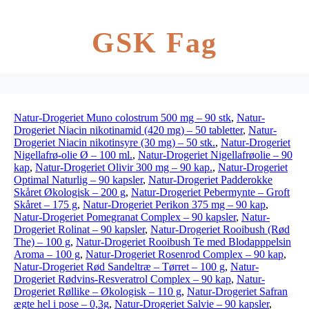
GSK Fag
Natur-Drogeriet Muno colostrum 500 mg – 90 stk
,
Natur-
Drogeriet Niacin nikotinamid (420 mg) – 50 tabletter
,
Natur-
Drogeriet Niacin nikotinsyre (30 mg) – 50 stk.
,
Natur-Drogeriet
Nigellafrø-olie Ø – 100 ml.
,
Natur-Drogeriet Nigellafrøolie – 90
kap
,
Natur-Drogeriet Olivir 300 mg – 90 kap.
,
Natur-Drogeriet
Optimal Naturlig – 90 kapsler
,
Natur-Drogeriet Padderokke
Skåret Økologisk – 200 g
,
Natur-Drogeriet Pebermynte – Groft
Skåret – 175 g
,
Natur-Drogeriet Perikon 375 mg – 90 kap
,
Natur-Drogeriet Pomegranat Complex – 90 kapsler
,
Natur-
Drogeriet Rolinat – 90 kapsler
,
Natur-Drogeriet Rooibush (Rød
The) – 100 g
,
Natur-Drogeriet Rooibush Te med Blodapppelsin
Aroma – 100 g
,
Natur-Drogeriet Rosenrod Complex – 90 kap
,
Natur-Drogeriet Rød Sandeltræ – Tørret – 100 g
,
Natur-
Drogeriet Rødvins-Resveratrol Complex – 90 kap
,
Natur-
Drogeriet Røllike – Økologisk – 110 g
,
Natur-Drogeriet Safran
ægte hel i pose – 0,3g
,
Natur-Drogeriet Salvie – 90 kapsler
,