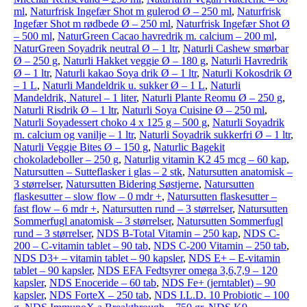
ml
,
Naturfrisk Ingefær Shot m gulerod Ø – 250 ml
,
Naturfrisk
Ingefær Shot m rødbede Ø – 250 ml
,
Naturfrisk Ingefær Shot Ø
– 500 ml
,
NaturGreen Cacao havredrik m. calcium – 200 ml
,
NaturGreen Soyadrik neutral Ø – 1 ltr
,
Naturli Cashew smørbar
Ø – 250 g
,
Naturli Hakket veggie Ø – 180 g
,
Naturli Havredrik
Ø – 1 ltr
,
Naturli kakao Soya drik Ø – 1 ltr
,
Naturli Kokosdrik Ø
– 1 L
,
Naturli Mandeldrik u. sukker Ø – 1 L
,
Naturli
Mandeldrik, Naturel – 1 liter
,
Naturli Plante Reomu Ø – 250 g
,
Naturli Risdrik Ø – 1 ltr
,
Naturli Soya Cuisine Ø – 250 ml
,
Naturli Soyadessert choko 4 x 125 g – 500 g
,
Naturli Soyadrik
m. calcium og vanilje – 1 ltr
,
Naturli Soyadrik sukkerfri Ø – 1 ltr
,
Naturli Veggie Bites Ø – 150 g
,
Naturlic Bagekit
chokoladeboller – 250 g
,
Naturlig vitamin K2 45 mcg – 60 kap
,
Natursutten – Sutteflasker i glas – 2 stk
,
Natursutten anatomisk –
3 størrelser
,
Natursutten Bidering Søstjerne
,
Natursutten
flaskesutter – slow flow – 0 mdr +
,
Natursutten flaskesutter –
fast flow – 6 mdr +
,
Natursutten rund – 3 størrelser
,
Natursutten
Sommerfugl anatomisk – 3 størrelser
,
Natursutten Sommerfugl
rund – 3 størrelser
,
NDS B-Total Vitamin – 250 kap
,
NDS C-
200 – C-vitamin tablet – 90 tab
,
NDS C-200 Vitamin – 250 tab
,
NDS D3+ – vitamin tablet – 90 kapsler
,
NDS E+ – E-vitamin
tablet – 90 kapsler
,
NDS EFA Fedtsyrer omega 3,6,7,9 – 120
kapsler
,
NDS Enoceride – 60 tab
,
NDS Fe+ (jerntablet) – 90
kapsler
,
NDS ForteX – 250 tab
,
NDS I.L.D. 10 Probiotic – 100