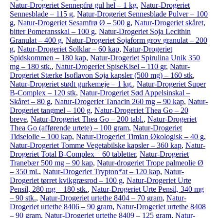
Natur-Drogeriet Sennepfrø gul hel – 1 kg
,
Natur-Drogeriet
Sennesblade – 115 g
,
Natur-Drogeriet Sennesblade Pulver – 100
g
,
Natur-Drogeriet Sesamfrø Ø – 500 g
,
Natur-Drogeriet skåret,
bitter Pomeransskal – 100 g
,
Natur-Drogeriet Soja Lecithin
Granulat – 400 g
,
Natur-Drogeriet Sojaform grov granulat – 200
g
,
Natur-Drogeriet Solklar – 60 kap
,
Natur-Drogeriet
Spidskommen – 180 kap
,
Natur-Drogeriet Spirulina Unik 350
mg – 180 stk.
,
Natur-Drogeriet SpiseKisel – 110 gr
,
Natur-
Drogeriet Stærke Isoflavon Soja kapsler (500 mg) – 160 stk
,
Natur-Drogeriet stødt gurkemeje – 1 kg.
,
Natur-Drogeriet Super
B-Complex – 120 stk
,
Natur-Drogeriet Sød Appelsinskal –
Skåret – 80 g
,
Natur-Drogeriet Tanacin 260 mg – 90 kap
,
Natur-
Drogeriet tangmel – 100 g
,
Natur-Drogeriet Thea Go – 20
breve
,
Natur-Drogeriet Thea Go – 200 tabl.
,
Natur-Drogeriet
Thea Go (afførende urtete) – 100 gram
,
Natur-Drogeriet
Tidselolie – 100 kap
,
Natur-Drogeriet Timian Økologisk – 40 g
,
Natur-Drogeriet Tomme Vegetabilske kapsler – 360 kap
,
Natur-
Drogeriet Total B-Complex – 60 tabletter
,
Natur-Drogeriet
Tranebær 500 mg – 90 kap
,
Natur-drogeriet Trope palmeolie Ø
– 350 ml.
,
Natur-Drogeriet Trypton*at – 120 kap
,
Natur-
Drogeriet tørret kvikgræsrod – 100 g
,
Natur-Drogeriet Urte
Pensil, 280 mg – 180 stk.
,
Natur-Drogeriet Urte Pensil, 340 mg
– 90 stk.
,
Natur-Drogeriet urtethe 8404 – 70 gram
,
Natur-
Drogeriet urtethe 8406 – 90 gram
,
Natur-Drogeriet urtethe 8408
– 90 gram
,
Natur-Drogeriet urtethe 8409 – 125 gram
,
Natur-