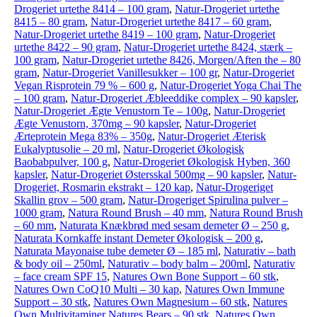
Drogeriet urtethe 8414 – 100 gram
,
Natur-Drogeriet urtethe
8415 – 80 gram
,
Natur-Drogeriet urtethe 8417 – 60 gram
,
Natur-Drogeriet urtethe 8419 – 100 gram
,
Natur-Drogeriet
urtethe 8422 – 90 gram
,
Natur-Drogeriet urtethe 8424, stærk –
100 gram
,
Natur-Drogeriet urtethe 8426, Morgen/Aften the – 80
gram
,
Natur-Drogeriet Vanillesukker – 100 gr
,
Natur-Drogeriet
Vegan Risprotein 79 % – 600 g
,
Natur-Drogeriet Yoga Chai The
– 100 gram
,
Natur-Drogeriet Æbleeddike complex – 90 kapsler
,
Natur-Drogeriet Ægte Venustorn Te – 100g
,
Natur-Drogeriet
Ægte Venustorn, 370mg – 90 kapsler
,
Natur-Drogeriet
Ærteprotein Mega 83% – 350g
,
Natur-Drogeriet Æterisk
Eukalyptusolie – 20 ml
,
Natur-Drogeriet Økologisk
Baobabpulver, 100 g
,
Natur-Drogeriet Økologisk Hyben, 360
kapsler
,
Natur-Drogeriet Østersskal 500mg – 90 kapsler
,
Natur-
Drogeriet, Rosmarin ekstrakt – 120 kap
,
Natur-Drogeriget
Skallin grov – 500 gram
,
Natur-Drogeriget Spirulina pulver –
1000 gram
,
Natura Round Brush – 40 mm
,
Natura Round Brush
– 60 mm
,
Naturata Knækbrød med sesam demeter Ø – 250 g
,
Naturata Kornkaffe instant Demeter Økologisk – 200 g
,
Naturata Mayonaise tube demeter Ø – 185 ml
,
Naturativ – bath
& body oil – 250ml
,
Naturativ – body balm – 200ml
,
Naturativ
– face cream SPF 15
,
Natures Own Bone Support – 60 stk
,
Natures Own CoQ10 Multi – 30 kap
,
Natures Own Immune
Support – 30 stk
,
Natures Own Magnesium – 60 stk
,
Natures
Own Multivitaminer Natures Bears – 90 stk
,
Natures Own