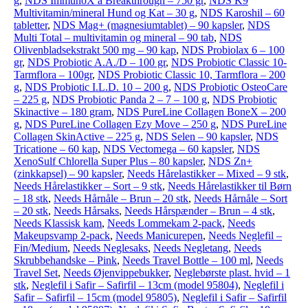
g
,
NDS ImmunoX a Breakthrough – 750 gr
,
NDS K9
Multivitamin/mineral Hund og Kat – 30 g
,
NDS Karoshil – 60
tabletter
,
NDS Mag+ (magnesiumtablet) – 90 kapsler
,
NDS
Multi Total – multivitamin og mineral – 90 tab
,
NDS
Olivenbladsekstrakt 500 mg – 90 kap
,
NDS Probiolax 6 – 100
gr
,
NDS Probiotic A.A./D – 100 gr
,
NDS Probiotic Classic 10-
Tarmflora – 100gr
,
NDS Probiotic Classic 10, Tarmflora – 200
g
,
NDS Probiotic I.L.D. 10 – 200 g
,
NDS Probiotic OsteoCare
– 225 g
,
NDS Probiotic Panda 2 – 7 – 100 g
,
NDS Probiotic
Skinactive – 180 gram
,
NDS PureLine Collagen BoneX – 200
g
,
NDS PureLine Collagen Ezy Move – 250 g
,
NDS PureLine
Collagen SkinActive – 225 g
,
NDS Selen – 90 kapsler
,
NDS
Tricatione – 60 kap
,
NDS Vectomega – 60 kapsler
,
NDS
XenoSulf Chlorella Super Plus – 80 kapsler
,
NDS Zn+
(zinkkapsel) – 90 kapsler
,
Needs Hårelastikker – Mixed – 9 stk
,
Needs Hårelastikker – Sort – 9 stk
,
Needs Hårelastikker til Børn
– 18 stk
,
Needs Hårnåle – Brun – 20 stk
,
Needs Hårnåle – Sort
– 20 stk
,
Needs Hårsaks
,
Needs Hårspænder – Brun – 4 stk
,
Needs Klassisk kam
,
Needs Lommekam 2-pack
,
Needs
Makeupsvamp 2-pack
,
Needs Manicurepen
,
Needs Neglefil –
Fin/Medium
,
Needs Neglesaks
,
Needs Negletang
,
Needs
Skrubbehandske – Pink
,
Needs Travel Bottle – 100 ml
,
Needs
Travel Set
,
Needs Øjenvippebukker
,
Neglebørste plast. hvid – 1
stk
,
Neglefil i Safir – Safirfil – 13cm (model 95804)
,
Neglefil i
Safir – Safirfil – 15cm (model 95805)
,
Neglefil i Safir – Safirfil