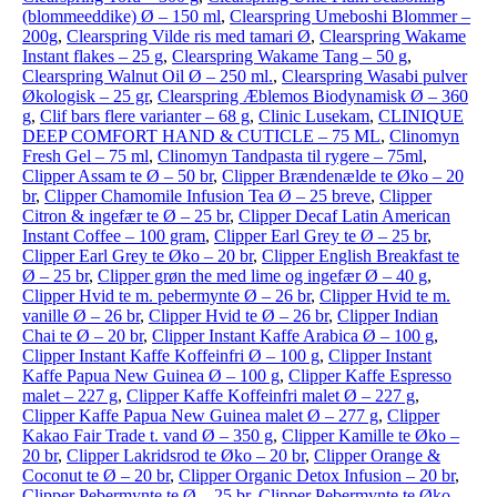
(blommeeddike) Ø – 150 ml
,
Clearspring Umeboshi Blommer –
200g
,
Clearspring Vilde ris med tamari Ø
,
Clearspring Wakame
Instant flakes – 25 g
,
Clearspring Wakame Tang – 50 g
,
Clearspring Walnut Oil Ø – 250 ml.
,
Clearspring Wasabi pulver
Økologisk – 25 gr
,
Clearspring Æblemos Biodynamisk Ø – 360
g
,
Clif bars flere varianter – 68 g
,
Clinic Lusekam
,
CLINIQUE
DEEP COMFORT HAND & CUTICLE – 75 ML
,
Clinomyn
Fresh Gel – 75 ml
,
Clinomyn Tandpasta til rygere – 75ml
,
Clipper Assam te Ø – 50 br
,
Clipper Brændenælde te Øko – 20
br
,
Clipper Chamomile Infusion Tea Ø – 25 breve
,
Clipper
Citron & ingefær te Ø – 25 br
,
Clipper Decaf Latin American
Instant Coffee – 100 gram
,
Clipper Earl Grey te Ø – 25 br
,
Clipper Earl Grey te Øko – 20 br
,
Clipper English Breakfast te
Ø – 25 br
,
Clipper grøn the med lime og ingefær Ø – 40 g
,
Clipper Hvid te m. pebermynte Ø – 26 br
,
Clipper Hvid te m.
vanille Ø – 26 br
,
Clipper Hvid te Ø – 26 br
,
Clipper Indian
Chai te Ø – 20 br
,
Clipper Instant Kaffe Arabica Ø – 100 g
,
Clipper Instant Kaffe Koffeinfri Ø – 100 g
,
Clipper Instant
Kaffe Papua New Guinea Ø – 100 g
,
Clipper Kaffe Espresso
malet – 227 g
,
Clipper Kaffe Koffeinfri malet Ø – 227 g
,
Clipper Kaffe Papua New Guinea malet Ø – 277 g
,
Clipper
Kakao Fair Trade t. vand Ø – 350 g
,
Clipper Kamille te Øko –
20 br
,
Clipper Lakridsrod te Øko – 20 br
,
Clipper Orange &
Coconut te Ø – 20 br
,
Clipper Organic Detox Infusion – 20 br
,
Clipper Pebermynte te Ø – 25 br
,
Clipper Pebermynte te Øko –