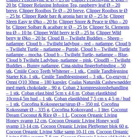
20 br
,
Clipper Relaxing Infusion Tea, raspberry leaf Ø – 20
breve
,
Clipper Rooibos Te Ø – 20 breve
,
Clipper Rooibos te Ø
– 25 br
,
Clipper Røde bær & aronia bær te Ø – 25 br
,
Clipper
Sleep Easy te Øko – 20 br
,
Clipper Snore & Peace te Øko – 20
br
,
Clipper Solbær & acaibær te Ø – 25 br
,
Clipper St. Clements
tea Ø – 10 br
,
Clipper Wild berry te Ø – 25 br
,
Clipper Wild
berry te Øko – 20 br
,
Cloud B – Twilight Buddies – Sheep –
natlampe
,
Cloud b – Twilight ladybug – red – natlampe
,
Cloud b
– Twilight Turtle – natlampe – Purple
,
Cloud b – Twilight Turtle
natlampe – mocha
,
Cloud b – Twilight Turtle- natlampe – Blue
,
Cloud b Twilight Ladybug- natlampe – pink
,
CloudB – Twilight
Buddies – Bunny natlampe
,
Cma-stulpa fingerforbinding – 50
stk
,
Cmiile Coco Teeth Whitener – 1 stk.
,
Cmiile Tandblegning
Starter Kit- 1 stk.
,
Cmiile Tandblegninggel – 3 stk.
,
Co-enzym /
Omni Q10 30mg – 180 kapsler
,
Coalas Naturslik Cashewnødder
med mørk chokolade – 90 g
,
Coban 2 kompressionsbehandling
– 1 stk
,
Coban elast.bind 5cm x 4,6 m
,
Coban elastikbind
10cmx4,5m hud – 1 stk
,
Coban elastikbind 7,5 cm x 4,5 m / hud
– 1 stk
,
Cocofina Kokosnectar/sirup Ø – 350 ml
,
Cocofina
Kokossmør Ø – 335 g
,
Cocofina Kokosvand – 1 liter
,
Coconut
Dream Coconut & Rice Ø – 1 L
,
Cocoon Organic Living
Honey svamp 12 cm
,
Cocoon Organic Living Honey woll
svamp 13-14 cm
,
Cocoon Organic Living Pletfjerner blok 60 g
,
Cocoon Organic Living Silke samp 10-11 cm
,
Cocoon Organic