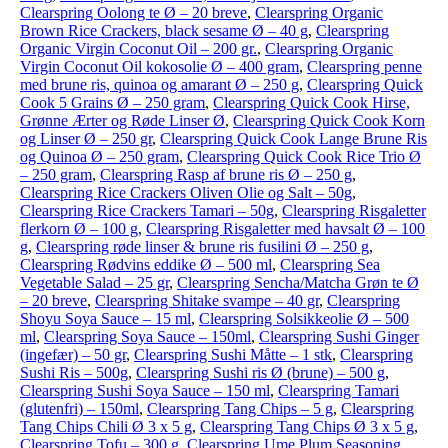
Clearspring Oolong te Ø – 20 breve
,
Clearspring Organic
Brown Rice Crackers, black sesame Ø – 40 g
,
Clearspring
Organic Virgin Coconut Oil – 200 gr.
,
Clearspring Organic
Virgin Coconut Oil kokosolie Ø – 400 gram
,
Clearspring penne
med brune ris, quinoa og amarant Ø – 250 g
,
Clearspring Quick
Cook 5 Grains Ø – 250 gram
,
Clearspring Quick Cook Hirse,
Grønne Ærter og Røde Linser Ø
,
Clearspring Quick Cook Korn
og Linser Ø – 250 gr
,
Clearspring Quick Cook Lange Brune Ris
og Quinoa Ø – 250 gram
,
Clearspring Quick Cook Rice Trio Ø
– 250 gram
,
Clearspring Rasp af brune ris Ø – 250 g
,
Clearspring Rice Crackers Oliven Olie og Salt – 50g
,
Clearspring Rice Crackers Tamari – 50g
,
Clearspring Risgaletter
flerkorn Ø – 100 g
,
Clearspring Risgaletter med havsalt Ø – 100
g
,
Clearspring røde linser & brune ris fusilini Ø – 250 g
,
Clearspring Rødvins eddike Ø – 500 ml
,
Clearspring Sea
Vegetable Salad – 25 gr
,
Clearspring Sencha/Matcha Grøn te Ø
– 20 breve
,
Clearspring Shitake svampe – 40 gr
,
Clearspring
Shoyu Soya Sauce – 15 ml
,
Clearspring Solsikkeolie Ø – 500
ml
,
Clearspring Soya Sauce – 150ml
,
Clearspring Sushi Ginger
(ingefær) – 50 gr
,
Clearspring Sushi Måtte – 1 stk
,
Clearspring
Sushi Ris – 500g
,
Clearspring Sushi ris Ø (brune) – 500 g
,
Clearspring Sushi Soya Sauce – 150 ml
,
Clearspring Tamari
(glutenfri) – 150ml
,
Clearspring Tang Chips – 5 g
,
Clearspring
Tang Chips Chili Ø 3 x 5 g
,
Clearspring Tang Chips Ø 3 x 5 g
,
Clearspring Tofu – 300 g
,
Clearspring Ume Plum Seasoning