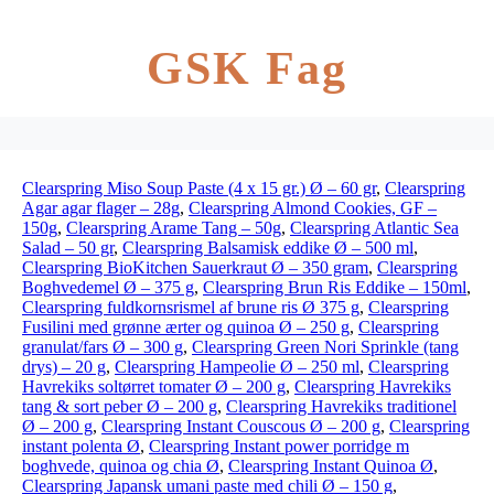
GSK Fag
Clearspring Miso Soup Paste (4 x 15 gr.) Ø – 60 gr
,
Clearspring
Agar agar flager – 28g
,
Clearspring Almond Cookies, GF –
150g
,
Clearspring Arame Tang – 50g
,
Clearspring Atlantic Sea
Salad – 50 gr
,
Clearspring Balsamisk eddike Ø – 500 ml
,
Clearspring BioKitchen Sauerkraut Ø – 350 gram
,
Clearspring
Boghvedemel Ø – 375 g
,
Clearspring Brun Ris Eddike – 150ml
,
Clearspring fuldkornsrismel af brune ris Ø 375 g
,
Clearspring
Fusilini med grønne ærter og quinoa Ø – 250 g
,
Clearspring
granulat/fars Ø – 300 g
,
Clearspring Green Nori Sprinkle (tang
drys) – 20 g
,
Clearspring Hampeolie Ø – 250 ml
,
Clearspring
Havrekiks soltørret tomater Ø – 200 g
,
Clearspring Havrekiks
tang & sort peber Ø – 200 g
,
Clearspring Havrekiks traditionel
Ø – 200 g
,
Clearspring Instant Couscous Ø – 200 g
,
Clearspring
instant polenta Ø
,
Clearspring Instant power porridge m
boghvede, quinoa og chia Ø
,
Clearspring Instant Quinoa Ø
,
Clearspring Japansk umani paste med chili Ø – 150 g
,