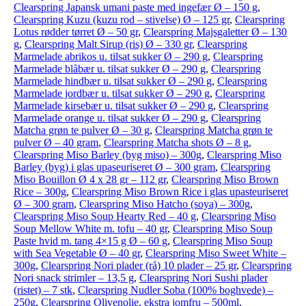
Clearspring Japansk umani paste med ingefær Ø – 150 g
,
Clearspring Kuzu (kuzu rod – stivelse) Ø – 125 gr
,
Clearspring
Lotus rødder tørret Ø – 50 gr
,
Clearspring Majsgaletter Ø – 130
g
,
Clearspring Malt Sirup (ris) Ø – 330 gr
,
Clearspring
Marmelade abrikos u. tilsat sukker Ø – 290 g
,
Clearspring
Marmelade blåbær u. tilsat sukker Ø – 290 g
,
Clearspring
Marmelade hindbær u. tilsat sukker Ø – 290 g
,
Clearspring
Marmelade jordbær u. tilsat sukker Ø – 290 g
,
Clearspring
Marmelade kirsebær u. tilsat sukker Ø – 290 g
,
Clearspring
Marmelade orange u. tilsat sukker Ø – 290 g
,
Clearspring
Matcha grøn te pulver Ø – 30 g
,
Clearspring Matcha grøn te
pulver Ø – 40 gram
,
Clearspring Matcha shots Ø – 8 g
,
Clearspring Miso Barley (byg miso) – 300g
,
Clearspring Miso
Barley (byg) i glas upaseuriseret Ø – 300 gram
,
Clearspring
Miso Bouillon Ø 4 x 28 gr – 112 gr
,
Clearspring Miso Brown
Rice – 300g
,
Clearspring Miso Brown Rice i glas upasteuriseret
Ø – 300 gram
,
Clearspring Miso Hatcho (soya) – 300g
,
Clearspring Miso Soup Hearty Red – 40 g
,
Clearspring Miso
Soup Mellow White m. tofu – 40 gr
,
Clearspring Miso Soup
Paste hvid m. tang 4×15 g Ø – 60 g
,
Clearspring Miso Soup
with Sea Vegetable Ø – 40 gr
,
Clearspring Miso Sweet White –
300g
,
Clearspring Nori plader (rå) 10 plader – 25 gr
,
Clearspring
Nori snack strimler – 13,5 g
,
Clearspring Nori Sushi plader
(ristet) – 7 stk
,
Clearspring Nudler Soba (100% boghvede) –
250g
,
Clearspring Olivenolie, ekstra jomfru – 500ml
,