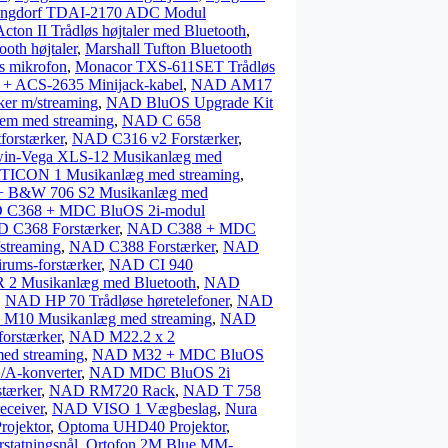
ngdorf TDAI-2170 ADC Modul
Acton II Trådløs højtaler med Bluetooth
,
ooth højtaler
,
Marshall Tufton Bluetooth
 mikrofon
,
Monacor TXS-611SET Trådløs
+ ACS-2635 Minijack-kabel
,
NAD AM17
r m/streaming
,
NAD BluOS Upgrade Kit
em med streaming
,
NAD C 658
orstærker
,
NAD C316 v2 Forstærker
,
in-Vega XLS-12 Musikanlæg med
ICON 1 Musikanlæg med streaming
,
 B&W 706 S2 Musikanlæg med
C368 + MDC BluOS 2i-modul
 C368 Forstærker
,
NAD C388 + MDC
streaming
,
NAD C388 Forstærker
,
NAD
rums-forstærker
,
NAD CI 940
 Musikanlæg med Bluetooth
,
NAD
,
NAD HP 70 Trådløse høretelefoner
,
NAD
M10 Musikanlæg med streaming
,
NAD
orstærker
,
NAD M22.2 x 2
d streaming
,
NAD M32 + MDC BluOS
A-konverter
,
NAD MDC BluOS 2i
tærker
,
NAD RM720 Rack
,
NAD T 758
eceiver
,
NAD VISO 1 Vægbeslag
,
Nura
ojektor
,
Optoma UHD40 Projektor
,
statningsnål
,
Ortofon 2M Blue MM-