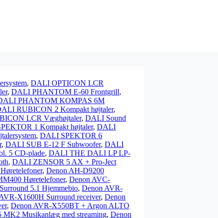
rsystem
,
DALI OPTICON LCR
er
,
DALI PHANTOM E-60 Frontgrill
,
DALI PHANTOM KOMPAS 6M
ALI RUBICON 2 Kompakt højtaler
,
ICON LCR Væghøjtaler
,
DALI Sound
PEKTOR 1 Kompakt højtaler
,
DALI
alersystem
,
DALI SPEKTOR 6
r
,
DALI SUB E-12 F Subwoofer
,
DALI
. 5 CD-plade
,
DALI THE DALI LP LP-
oth
,
DALI ZENSOR 5 AX + Pro-Ject
øretelefoner
,
Denon AH-D9200
M400 Høretelefoner
,
Denon AVC-
urround 5.1 Hjemmebio
,
Denon AVR-
AVR-X1600H Surround receiver
,
Denon
er
,
Denon AVR-X550BT + Argon ALTO
K2 Musikanlæg med streaming
,
Denon