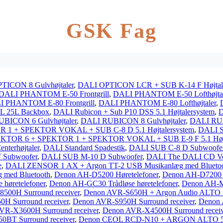
GSK Fag
TICON 8 Gulvhøjtaler
,
DALI OPTICON LCR + SUB K-14 F Højtale
DALI PHANTOM E-50 Frontgrill
,
DALI PHANTOM E-50 Lofthøjtal
 PHANTOM E-80 Frontgrill
,
DALI PHANTOM E-80 Lofthøjtaler
,
25L Backbox
,
DALI Rubicon + Sub P10 DSS 5.1 Højtalersystem
,
D
BICON 6 Gulvhøjtaler
,
DALI RUBICON 8 Gulvhøjtaler
,
DALI RUB
 1 + SPEKTOR VOKAL + SUB C-8 D 5.1 Højtalersystem
,
DALI S
KTOR 6 + SPEKTOR 1 + SPEKTOR VOKAL + SUB E-9 F 5.1 Højt
erhøjtaler
,
DALI Standard Spadestik
,
DALI SUB C-8 D Subwoofe
 Subwoofer
,
DALI SUB M-10 D Subwoofer
,
DALI The DALI CD Vol
e
,
DALI ZENSOR 1 AX + Argon TT-2 USB Musikanlæg med Blueto
 med Bluetooth
,
Denon AH-D5200 Høretelefoner
,
Denon AH-D7200 H
høretelefoner
,
Denon AH-GC30 Trådløse høretelefoner
,
Denon AH-M
500H Surround receiver
,
Denon AVR-S650H + Argon Audio ALTO S
H Surround receiver
,
Denon AVR-S950H Surround receiver
,
Denon 
VR-X3600H Surround receiver
,
Denon AVR-X4500H Surround receiv
BT Surround receiver
,
Denon CEOL RCD-N10 + ARGON ALTO 5 M