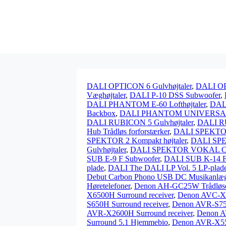
DALI OPTICON 6 Gulvhøjtaler
,
DALI OP
Væghøjtaler
,
DALI P-10 DSS Subwoofer
,
DALI PHANTOM E-60 Lofthøjtaler
,
DALI
Backbox
,
DALI PHANTOM UNIVERSAL 
DALI RUBICON 5 Gulvhøjtaler
,
DALI RU
Hub Trådløs forforstærker
,
DALI SPEKTOR
SPEKTOR 2 Kompakt højtaler
,
DALI SPE
Gulvhøjtaler
,
DALI SPEKTOR VOKAL Cent
SUB E-9 F Subwoofer
,
DALI SUB K-14 F
plade
,
DALI The DALI LP Vol. 5 LP-plad
Debut Carbon Phono USB DC Musikanlæg
Høretelefoner
,
Denon AH-GC25W Trådløse 
X6500H Surround receiver
,
Denon AVC-X8
S650H Surround receiver
,
Denon AVR-S750
AVR-X2600H Surround receiver
,
Denon A
Surround 5.1 Hjemmebio
,
Denon AVR-X550