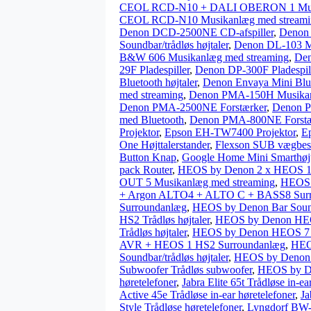
CEOL RCD-N10 + DALI OBERON 1 Musi
CEOL RCD-N10 Musikanlæg med streami
Denon DCD-2500NE CD-afspiller
,
Denon 
Soundbar/trådløs højtaler
,
Denon DL-103 
B&W 606 Musikanlæg med streaming
,
Den
29F Pladespiller
,
Denon DP-300F Pladespil
Bluetooth højtaler
,
Denon Envaya Mini Blue
med streaming
,
Denon PMA-150H Musikan
Denon PMA-2500NE Forstærker
,
Denon P
med Bluetooth
,
Denon PMA-800NE Forstæ
Projektor
,
Epson EH-TW7400 Projektor
,
E
One Højttalerstander
,
Flexson SUB vægbesl
Button Knap
,
Google Home Mini Smarthøjt
pack Router
,
HEOS by Denon 2 x HEOS 1 H
OUT 5 Musikanlæg med streaming
,
HEOS 
+ Argon ALTO4 + ALTO C + BASS8 Sur
Surroundanlæg
,
HEOS by Denon Bar Soundb
HS2 Trådløs højtaler
,
HEOS by Denon HEOS
Trådløs højtaler
,
HEOS by Denon HEOS 7 HS
AVR + HEOS 1 HS2 Surroundanlæg
,
HEO
Soundbar/trådløs højtaler
,
HEOS by Denon 
Subwoofer Trådløs subwoofer
,
HEOS by De
høretelefoner
,
Jabra Elite 65t Trådløse in-ea
Active 45e Trådløse in-ear høretelefoner
,
Ja
Style Trådløse høretelefoner
,
Lyngdorf BW-