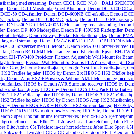
kanlæg med streaming
,
Denon CEOL RCD-N10 + DALI SPEKTOR 1
ng
,
Denon D-T1 Musikanlæg med Bluetooth
,
Denon DCD-100 CD-afsp
DCD-50 CD-afspiller
,
Denon DCD-600NE CD-afspiller
,
Denon DCD-
MC-pickup
,
Denon DL-103R MC-pickup
,
Denon DL-110 MC-pickup
,
on DNP-800NE + PMA-800NE Musikanlæg med streaming
,
Denon 
ler
,
Denon DP-400 Pladespiller
,
Denon DP-450USB Pladespiller
,
Den
tooth højtaler
,
Denon Envaya Pocket Bluetooth højtaler
,
Denon PMA-
læg med streaming
,
Denon PMA-1600NE + DALI OPTICON 6 Mus
MA-30 Forstærker med Bluetooth
,
Denon PMA-60 Forstærker med Bl
rker
,
Denon RCD-M41 Musikanlæg med Bluetooth
,
Epson EH-TW560
pson EH-TW9400 Projektor
,
Flexson Adjustable Wall Mount for Bea
ag til Sonos
,
Flexson Wall Mount for Sonos PLAY:5 vægbeslag til So
aler
,
Google Home Smarthøjtaler
,
Google Nest Hub Smarthøjtaler
,
Goo
S2 Trådløs højtaler
,
HEOS by Denon 2 x HEOS 3 HS2 Trådløs højt
by Denon Amp HS2 + Bowers & Wilkins AM-1 Musikanlæg med str
roundanlæg
,
HEOS by Denon AVR Surround receiver
,
HEOS by Deno
ar/trådløs højtaler
,
HEOS by Denon HEOS 1 Go Pack HS2 Batteri
 1 HS2 Trådløs højtaler
,
HEOS by Denon HEOS 3 HS2 Trådløs højt
2 Trådløs højtaler
,
HEOS by Denon HEOS Amp HS2 Musikanlæg 
S by Denon HEOS BAR + HEOS 1 HS2 Surroundanlæg
,
HEOS by 
HEOS DRIVE HS2 multirums-forstærker
,
HEOS by Denon HEOS Lin
non Super Link multirums-forforstærker
,
iPort xPRESS Fjernbetjenin
r høretelefoner
,
Jabra Elite 75t Trådløse in-ear høretelefoner
,
Jabra Elit
bra Elite Active 65t Trådløse in-ear høretelefoner
,
Jabra Elite Sport 4.5
2 Subwoofer
,
Lyngdorf CD-2 CD-afspiller
,
Lyngdorf FR-1 Væghøjtale