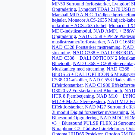
MP-50 Surround forforstærker
,
Lyngdorf S
Opgradering
,
Lyngdorf TDAI-2170 USB m
Marshall MID A.N.C. Trådløse høretelefon
højtaler
,
Monacor ACS-2635 Minijack-kabe
mikrofon + ACS-2635 kabel
,
Monacor TXS
MDC-indstiksmodul
,
NAD AMP1 + B&W 60
Opgradering
,
NAD C 558 + PP 2e Pladespil
musikstreamer/forforstærker
,
NAD C165BEE
NAD C328 Forstærker m/streaming
,
NAD C
streaming
,
NAD C338 + DALI OBERON 7 +
NAD C338 + DALI OPTICON 2 Musikanl
Bluetooth
,
NAD C368 + C268 Stereoanlæ
Musikanlæg med streaming
,
NAD C368 + 
BluOS 2i + DALI OPTICON 6 Musiksyste
C538 CD-afspiller
,
NAD C558 Pladespiller
Effektforstærker
,
NAD CI 980 Effektforstæ
D3020 v2 Forstærker med Bluetooth
,
NAD 
HTR 8 Fjernbetjening
,
NAD M10 + LYNGD
M12 + M22.2 Stereosystem
,
NAD M12 Forf
Effektforstærker
,
NAD M27 Surround effekt
2i-modul Digital forstærker m/streaming
,
NA
Bluesound Opgradering
,
NAD MDC HDM-
v3 + Bluesound PULSE FLEX 2i Surround 
Nuraphone G2 Trådløse høretelefoner
,
Opt
Optoma UHD65 Projektor
,
Ortofon 2M Bla