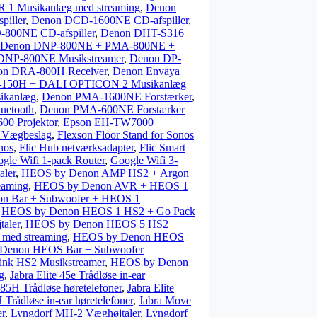
 Musikanlæg med streaming
,
Denon
iller
,
Denon DCD-1600NE CD-afspiller
,
800NE CD-afspiller
,
Denon DHT-S316
Denon DNP-800NE + PMA-800NE +
DNP-800NE Musikstreamer
,
Denon DP-
on DRA-800H Receiver
,
Denon Envaya
150H + DALI OPTICON 2 Musikanlæg
ikanlæg
,
Denon PMA-1600NE Forstærker
,
uetooth
,
Denon PMA-600NE Forstærker
0 Projektor
,
Epson EH-TW7000
m Vægbeslag
,
Flexson Floor Stand for Sonos
nos
,
Flic Hub netværksadapter
,
Flic Smart
gle Wifi 1-pack Router
,
Google Wifi 3-
aler
,
HEOS by Denon AMP HS2 + Argon
eaming
,
HEOS by Denon AVR + HEOS 1
n Bar + Subwoofer + HEOS 1
,
HEOS by Denon HEOS 1 HS2 + Go Pack
aler
,
HEOS by Denon HEOS 5 HS2
med streaming
,
HEOS by Denon HEOS
Denon HEOS Bar + Subwoofer
k HS2 Musikstreamer
,
HEOS by Denon
g
,
Jabra Elite 45e Trådløse in-ear
e 85H Trådløse høretelefoner
,
Jabra Elite
H Trådløse in-ear høretelefoner
,
Jabra Move
r
,
Lyngdorf MH-2 Væghøjtaler
,
Lyngdorf