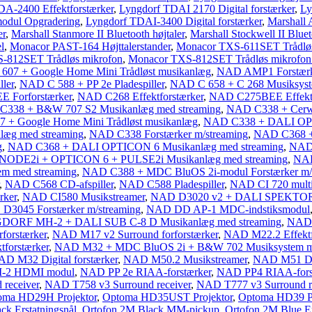
DA-2400 Effektforstærker
,
Lyngdorf TDAI 2170 Digital forstærker
,
Ly
odul Opgradering
,
Lyngdorf TDAI-3400 Digital forstærker
,
Marshall 
er
,
Marshall Stanmore II Bluetooth højtaler
,
Marshall Stockwell II Bluet
l
,
Monacor PAST-164 Højttalerstander
,
Monacor TXS-611SET Trådløs
-812SET Trådløs mikrofon
,
Monacor TXS-812SET Trådløs mikrofon 
7 + Google Home Mini Trådløst musikanlæg
,
NAD AMP1 Forstærke
ler
,
NAD C 588 + PP 2e Pladespiller
,
NAD C 658 + C 268 Musiksyst
 Forforstærker
,
NAD C268 Effektforstærker
,
NAD C275BEE Effektf
338 + B&W 707 S2 Musikanlæg med streaming
,
NAD C338 + Cerw
 Google Home Mini Trådløst musikanlæg
,
NAD C338 + DALI OPT
æg med streaming
,
NAD C338 Forstærker m/streaming
,
NAD C368 +
g
,
NAD C368 + DALI OPTICON 6 Musikanlæg med streaming
,
NAD 
NODE2i + OPTICON 6 + PULSE2i Musikanlæg med streaming
,
NAD
m med streaming
,
NAD C388 + MDC BluOS 2i-modul Forstærker m/
,
NAD C568 CD-afspiller
,
NAD C588 Pladespiller
,
NAD CI 720 multi
rker
,
NAD CI580 Musikstreamer
,
NAD D3020 v2 + DALI SPEKTOR 2
D3045 Forstærker m/streaming
,
NAD DD AP-1 MDC-indstiksmodul
ORF MH-2 + DALI SUB C-8 D Musikanlæg med streaming
,
NAD 
orstærker
,
NAD M17 v2 Surround forforstærker
,
NAD M22.2 Effektf
forstærker
,
NAD M32 + MDC BluOS 2i + B&W 702 Musiksystem me
D M32 Digital forstærker
,
NAD M50.2 Musikstreamer
,
NAD M51 D/
2 HDMI modul
,
NAD PP 2e RIAA-forstærker
,
NAD PP4 RIAA-fors
receiver
,
NAD T758 v3 Surround receiver
,
NAD T777 v3 Surround r
oma HD29H Projektor
,
Optoma HD35UST Projektor
,
Optoma HD39 Pr
ck Erstatningsnål
,
Ortofon 2M Black MM-pickup
,
Ortofon 2M Blue Er