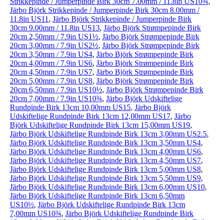
Strikkepinde / Jumperpinde Birk 30cm 7.00mm / 11.8in US10¾
,
Järbo Björk Strikkepinde / Jumperpinde Birk 30cm 8.00mm /
11.8in US11
,
Järbo Björk Strikkepinde / Jumperpinde Birk
30cm 9.00mm / 11.8in US13
,
Järbo Björk Strømpepinde Birk
20cm 2,50mm / 7.9in US1½
,
Järbo Björk Strømpepinde Birk
20cm 3,00mm / 7.9in US2½
,
Järbo Björk Strømpepinde Birk
20cm 3,50mm / 7.9in US4
,
Järbo Björk Strømpepinde Birk
20cm 4,00mm / 7.9in US6
,
Järbo Björk Strømpepinde Birk
20cm 4,50mm / 7.9in US7
,
Järbo Björk Strømpepinde Birk
20cm 5,00mm / 7.9in US8
,
Järbo Björk Strømpepinde Birk
20cm 6,50mm / 7.9in US10½
,
Järbo Björk Strømpepinde Birk
20cm 7,00mm / 7.9in US10¾
,
Järbo Björk Udskiftelige
Rundpinde Birk 13cm 10,00mm US15
,
Järbo Björk
Udskiftelige Rundpinde Birk 13cm 12,00mm US17
,
Järbo
Björk Udskiftelige Rundpinde Birk 13cm 15,00mm US19
,
Järbo Björk Udskiftelige Rundpinde Birk 13cm 3,00mm US2.5
,
Järbo Björk Udskiftelige Rundpinde Birk 13cm 3,50mm US4
,
Järbo Björk Udskiftelige Rundpinde Birk 13cm 4,00mm US6
,
Järbo Björk Udskiftelige Rundpinde Birk 13cm 4,50mm US7
,
Järbo Björk Udskiftelige Rundpinde Birk 13cm 5,00mm US8
,
Järbo Björk Udskiftelige Rundpinde Birk 13cm 5,50mm US9
,
Järbo Björk Udskiftelige Rundpinde Birk 13cm 6,00mm US10
,
Järbo Björk Udskiftelige Rundpinde Birk 13cm 6,50mm
US10½
,
Järbo Björk Udskiftelige Rundpinde Birk 13cm
7,00mm US10¾
,
Järbo Björk Udskiftelige Rundpinde Birk