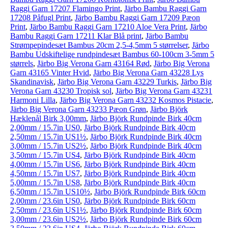
Raggi Garn 17207 Flamingo Print
,
Järbo Bambu Raggi Garn
17208 Påfugl Print
,
Järbo Bambu Raggi Garn 17209 Pæon
Print
,
Järbo Bambu Raggi Garn 17210 Aloe Vera Print
,
Järbo
Bambu Raggi Garn 17211 Klar Blå print
,
Järbo Bambu
Strømpepindesæt Bambus 20cm 2,5-4,5mm 5 størrelser
,
Järbo
Bambu Udskiftelige rundpindesæt Bambus 60-100cm 3-5mm 5
størrels
,
Järbo Big Verona Garn 43164 Rød
,
Järbo Big Verona
Garn 43165 Vinter Hvid
,
Järbo Big Verona Garn 43228 Lys
Skandinavisk
,
Järbo Big Verona Garn 43229 Turkis
,
Järbo Big
Verona Garn 43230 Tropisk sol
,
Järbo Big Verona Garn 43231
Harmoni Lilla
,
Järbo Big Verona Garn 43232 Kosmos Pistacie
,
Järbo Big Verona Garn 43233 Pæon Grøn
,
Järbo Björk
Hæklenål Birk 3,00mm
,
Järbo Björk Rundpinde Birk 40cm
2,00mm / 15.7in US0
,
Järbo Björk Rundpinde Birk 40cm
2,50mm / 15.7in US1½
,
Järbo Björk Rundpinde Birk 40cm
3,00mm / 15.7in US2½
,
Järbo Björk Rundpinde Birk 40cm
3,50mm / 15.7in US4
,
Järbo Björk Rundpinde Birk 40cm
4,00mm / 15.7in US6
,
Järbo Björk Rundpinde Birk 40cm
4,50mm / 15.7in US7
,
Järbo Björk Rundpinde Birk 40cm
5,00mm / 15.7in US8
,
Järbo Björk Rundpinde Birk 40cm
6,50mm / 15.7in US10½
,
Järbo Björk Rundpinde Birk 60cm
2,00mm / 23.6in US0
,
Järbo Björk Rundpinde Birk 60cm
2,50mm / 23.6in US1½
,
Järbo Björk Rundpinde Birk 60cm
3,00mm / 23.6in US2½
,
Järbo Björk Rundpinde Birk 60cm