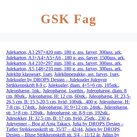
GSK Fag
Julekarton, A3 297×420 mm, 180 g, ass. farver, 300ass. ark
,
Julekarton, A3+A4+A5+A6 , 180 g, ass. farver, 1500ass. ark
,
Julekarton, A4 210×297 mm, 180 g, ass. farver, 300ass. ark
,
Julekarton, A5 148×210 mm, 180 g, ass. farver, 300ass. ark
,
Juleklip klassesæt, 1sæt
,
Juleklippepakke, ass. farver, 1sæt
,
Julekugler by DROPS Design – Julekugler Julepynt
Strikkeopskrift 8-9 c
,
Julekugler, diam. 4+5+6 cm, 105stk.
,
Juleophæng, 1pk.
,
Juleophæng, 1sortim.
,
Juleophæng, diam. 8
cm, 80stk.
,
Juleophæng, H: 12 cm, 60stk.
,
Juleophæng, H: 23,5-
26,5 cm, B: 15,5-20,5 cm, hvid, 100stk., 400 g
,
Juleophæng, H:
7-8 cm, 174stk.
,
Juleophæng, H: 9+12 cm, 24stk.
,
Juleophæng,
str. 5+8 cm, 120stk.
,
Juleophæng, str. 8-9 cm, 192stk.
,
Julesokker, H: 32,5 cm, B: 17 cm, hvid, 25stk., 230 g
,
Julevenner – Bog af Anja Takacs
,
Julia by DROPS Design –
Tøfler Strikkeopskrift str. 35/37 – 42/44
,
Julien by DROPS
Design – Bluse Strikkeopskrift str. 3/4 – 11/12 år
,
Julius by