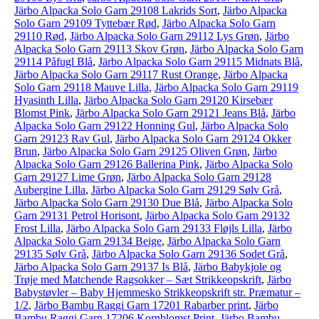
Järbo Alpacka Solo Garn 29108 Lakrids Sort
,
Järbo Alpacka
Solo Garn 29109 Tyttebær Rød
,
Järbo Alpacka Solo Garn
29110 Rød
,
Järbo Alpacka Solo Garn 29112 Lys Grøn
,
Järbo
Alpacka Solo Garn 29113 Skov Grøn
,
Järbo Alpacka Solo Garn
29114 Påfugl Blå
,
Järbo Alpacka Solo Garn 29115 Midnats Blå
,
Järbo Alpacka Solo Garn 29117 Rust Orange
,
Järbo Alpacka
Solo Garn 29118 Mauve Lilla
,
Järbo Alpacka Solo Garn 29119
Hyasinth Lilla
,
Järbo Alpacka Solo Garn 29120 Kirsebær
Blomst Pink
,
Järbo Alpacka Solo Garn 29121 Jeans Blå
,
Järbo
Alpacka Solo Garn 29122 Honning Gul
,
Järbo Alpacka Solo
Garn 29123 Rav Gul
,
Järbo Alpacka Solo Garn 29124 Okker
Brun
,
Järbo Alpacka Solo Garn 29125 Oliven Grøn
,
Järbo
Alpacka Solo Garn 29126 Ballerina Pink
,
Järbo Alpacka Solo
Garn 29127 Lime Grøn
,
Järbo Alpacka Solo Garn 29128
Aubergine Lilla
,
Järbo Alpacka Solo Garn 29129 Sølv Grå
,
Järbo Alpacka Solo Garn 29130 Due Blå
,
Järbo Alpacka Solo
Garn 29131 Petrol Horisont
,
Järbo Alpacka Solo Garn 29132
Frost Lilla
,
Järbo Alpacka Solo Garn 29133 Fløjls Lilla
,
Järbo
Alpacka Solo Garn 29134 Beige
,
Järbo Alpacka Solo Garn
29135 Sølv Grå
,
Järbo Alpacka Solo Garn 29136 Sodet Grå
,
Järbo Alpacka Solo Garn 29137 Is Blå
,
Järbo Babykjole og
Trøje med Matchende Ragsokker – Sæt Strikkeopskrift
,
Järbo
Babystøvler – Baby Hjemmesko Strikkeopskrift str. Præmatur –
1/2
,
Järbo Bambu Raggi Garn 17201 Rabarber print
,
Järbo
Bambu Raggi Garn 17206 Kornblomst Print
,
Järbo Bambu