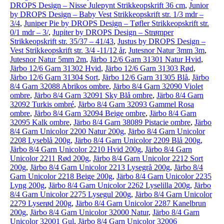
DROPS Design – Nisse Julepynt Strikkeopskrift 36 cm
,
Junior
by DROPS Design – Baby Vest Strikkeopskrift str. 1/3 mdr –
3/4
,
Juniper Pie by DROPS Design – Tøfler Strikkeopskrift str.
0/1 mdr – 3/
,
Jupiter by DROPS Design – Strømper
Strikkeopskrift str. 35/37 – 41/43
,
Justus by DROPS Design –
Vest Strikkeopskrift str. 3/4 -11/12 år
,
Jutesnor Natur 3mm 3m
,
Jutesnor Natur 5mm 2m
,
Järbo 12/6 Garn 31301 Natur Hvid
,
Järbo 12/6 Garn 31302 Hvid
,
Järbo 12/6 Garn 31303 Rød
,
Järbo 12/6 Garn 31304 Sort
,
Järbo 12/6 Garn 31305 Blå
,
Järbo
8/4 Garn 32088 Abrikos ombre
,
Järbo 8/4 Garn 32090 Violet
ombre
,
Järbo 8/4 Garn 32091 Sky Blå ombre
,
Järbo 8/4 Garn
32092 Turkis ombré
,
Järbo 8/4 Garn 32093 Gammel Rosa
ombre
,
Järbo 8/4 Garn 32094 Beige ombre
,
Järbo 8/4 Garn
32095 Kalk ombre
,
Järbo 8/4 Garn 38089 Pistacie ombre
,
Järbo
8/4 Garn Unicolor 2200 Natur 200g
,
Järbo 8/4 Garn Unicolor
2208 Lyseblå 200g
,
Järbo 8/4 Garn Unicolor 2209 Blå 200g
,
Järbo 8/4 Garn Unicolor 2210 Hvid 200g
,
Järbo 8/4 Garn
Unicolor 2211 Rød 200g
,
Järbo 8/4 Garn Unicolor 2212 Sort
200g
,
Järbo 8/4 Garn Unicolor 2213 Lysegrå 200g
,
Järbo 8/4
Garn Unicolor 2218 Beige 200g
,
Järbo 8/4 Garn Unicolor 2235
Lyng 200g
,
Järbo 8/4 Garn Unicolor 2262 Lyselilla 200g
,
Järbo
8/4 Garn Unicolor 2275 Lysegul 200g
,
Järbo 8/4 Garn Unicolor
2279 Lyserød 200g
,
Järbo 8/4 Garn Unicolor 2287 Kanelbrun
200g
,
Järbo 8/4 Garn Unicolor 32000 Natur
,
Järbo 8/4 Garn
Unicolor 32001 Gul
,
Järbo 8/4 Garn Unicolor 32006