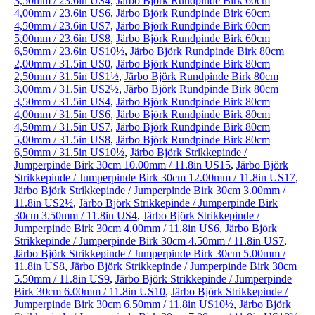
3,50mm / 23.6in US4
,
Järbo Björk Rundpinde Birk 60cm
4,00mm / 23.6in US6
,
Järbo Björk Rundpinde Birk 60cm
4,50mm / 23.6in US7
,
Järbo Björk Rundpinde Birk 60cm
5,00mm / 23.6in US8
,
Järbo Björk Rundpinde Birk 60cm
6,50mm / 23.6in US10½
,
Järbo Björk Rundpinde Birk 80cm
2,00mm / 31.5in US0
,
Järbo Björk Rundpinde Birk 80cm
2,50mm / 31.5in US1½
,
Järbo Björk Rundpinde Birk 80cm
3,00mm / 31.5in US2½
,
Järbo Björk Rundpinde Birk 80cm
3,50mm / 31.5in US4
,
Järbo Björk Rundpinde Birk 80cm
4,00mm / 31.5in US6
,
Järbo Björk Rundpinde Birk 80cm
4,50mm / 31.5in US7
,
Järbo Björk Rundpinde Birk 80cm
5,00mm / 31.5in US8
,
Järbo Björk Rundpinde Birk 80cm
6,50mm / 31.5in US10½
,
Järbo Björk Strikkepinde /
Jumperpinde Birk 30cm 10.00mm / 11.8in US15
,
Järbo Björk
Strikkepinde / Jumperpinde Birk 30cm 12.00mm / 11.8in US17
,
Järbo Björk Strikkepinde / Jumperpinde Birk 30cm 3.00mm /
11.8in US2½
,
Järbo Björk Strikkepinde / Jumperpinde Birk
30cm 3.50mm / 11.8in US4
,
Järbo Björk Strikkepinde /
Jumperpinde Birk 30cm 4.00mm / 11.8in US6
,
Järbo Björk
Strikkepinde / Jumperpinde Birk 30cm 4.50mm / 11.8in US7
,
Järbo Björk Strikkepinde / Jumperpinde Birk 30cm 5.00mm /
11.8in US8
,
Järbo Björk Strikkepinde / Jumperpinde Birk 30cm
5.50mm / 11.8in US9
,
Järbo Björk Strikkepinde / Jumperpinde
Birk 30cm 6.00mm / 11.8in US10
,
Järbo Björk Strikkepinde /
Jumperpinde Birk 30cm 6.50mm / 11.8in US10½
,
Järbo Björk