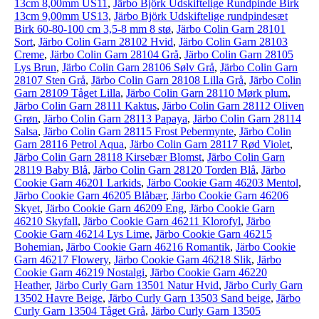
13cm 8,00mm US11
,
Järbo Björk Udskiftelige Rundpinde Birk
13cm 9,00mm US13
,
Järbo Björk Udskiftelige rundpindesæt
Birk 60-80-100 cm 3,5-8 mm 8 stø
,
Järbo Colin Garn 28101
Sort
,
Järbo Colin Garn 28102 Hvid
,
Järbo Colin Garn 28103
Creme
,
Järbo Colin Garn 28104 Grå
,
Järbo Colin Garn 28105
Lys Brun
,
Järbo Colin Garn 28106 Sølv Grå
,
Järbo Colin Garn
28107 Sten Grå
,
Järbo Colin Garn 28108 Lilla Grå
,
Järbo Colin
Garn 28109 Tåget Lilla
,
Järbo Colin Garn 28110 Mørk plum
,
Järbo Colin Garn 28111 Kaktus
,
Järbo Colin Garn 28112 Oliven
Grøn
,
Järbo Colin Garn 28113 Papaya
,
Järbo Colin Garn 28114
Salsa
,
Järbo Colin Garn 28115 Frost Pebermynte
,
Järbo Colin
Garn 28116 Petrol Aqua
,
Järbo Colin Garn 28117 Rød Violet
,
Järbo Colin Garn 28118 Kirsebær Blomst
,
Järbo Colin Garn
28119 Baby Blå
,
Järbo Colin Garn 28120 Torden Blå
,
Järbo
Cookie Garn 46201 Larkids
,
Järbo Cookie Garn 46203 Mentol
,
Järbo Cookie Garn 46205 Blåbær
,
Järbo Cookie Garn 46206
Skyet
,
Järbo Cookie Garn 46209 Eng
,
Järbo Cookie Garn
46210 Skyfall
,
Järbo Cookie Garn 46211 Klorofyl
,
Järbo
Cookie Garn 46214 Lys Lime
,
Järbo Cookie Garn 46215
Bohemian
,
Järbo Cookie Garn 46216 Romantik
,
Järbo Cookie
Garn 46217 Flowery
,
Järbo Cookie Garn 46218 Slik
,
Järbo
Cookie Garn 46219 Nostalgi
,
Järbo Cookie Garn 46220
Heather
,
Järbo Curly Garn 13501 Natur Hvid
,
Järbo Curly Garn
13502 Havre Beige
,
Järbo Curly Garn 13503 Sand beige
,
Järbo
Curly Garn 13504 Tåget Grå
,
Järbo Curly Garn 13505