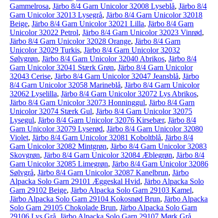
Gammelrosa
,
Järbo 8/4 Garn Unicolor 32008 Lyseblå
,
Järbo 8/4
Garn Unicolor 32013 Lysegrå
,
Järbo 8/4 Garn Unicolor 32018
Beige
,
Järbo 8/4 Garn Unicolor 32021 Lilla
,
Järbo 8/4 Garn
Unicolor 32022 Petrol
,
Järbo 8/4 Garn Unicolor 32023 Vinrød
,
Järbo 8/4 Garn Unicolor 32028 Orange
,
Järbo 8/4 Garn
Unicolor 32029 Turkis
,
Järbo 8/4 Garn Unicolor 32032
Sølvgrøn
,
Järbo 8/4 Garn Unicolor 32040 Abrikos
,
Järbo 8/4
Garn Unicolor 32041 Stærk Grøn
,
Järbo 8/4 Garn Unicolor
32043 Cerise
,
Järbo 8/4 Garn Unicolor 32047 Jeansblå
,
Järbo
8/4 Garn Unicolor 32058 Marineblå
,
Järbo 8/4 Garn Unicolor
32062 Lyselilla
,
Järbo 8/4 Garn Unicolor 32072 Lys Abrikos
,
Järbo 8/4 Garn Unicolor 32073 Honninggul
,
Järbo 8/4 Garn
Unicolor 32074 Stærk Gul
,
Järbo 8/4 Garn Unicolor 32075
Lysegul
,
Järbo 8/4 Garn Unicolor 32076 Kirsebær
,
Järbo 8/4
Garn Unicolor 32079 Lyserød
,
Järbo 8/4 Garn Unicolor 32080
Violet
,
Järbo 8/4 Garn Unicolor 32081 Koboltblå
,
Järbo 8/4
Garn Unicolor 32082 Mintgrøn
,
Järbo 8/4 Garn Unicolor 32083
Skovgrøn
,
Järbo 8/4 Garn Unicolor 32084 Æblegrøn
,
Järbo 8/4
Garn Unicolor 32085 Limegrøn
,
Järbo 8/4 Garn Unicolor 32086
Sølvgrå
,
Järbo 8/4 Garn Unicolor 32087 Kanelbrun
,
Järbo
Alpacka Solo Garn 29101 Æggeskal Hvid
,
Järbo Alpacka Solo
Garn 29102 Beige
,
Järbo Alpacka Solo Garn 29103 Kamel
,
Järbo Alpacka Solo Garn 29104 Kokosnød Brun
,
Järbo Alpacka
Solo Garn 29105 Chokolade Brun
,
Järbo Alpacka Solo Garn
29106 Lys Grå
,
Järbo Alpacka Solo Garn 29107 Mørk Grå
,