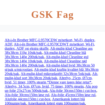
GSK Fag
Alt-i-én Brother MFC-L9570CDW m/netkort, Wi-Fi, duplex,
ADF
,
Alt-i-én Brother MFC-L9570CDWT m/netkort, Wi-Fi,
duplex, ADF og ekstra skuffe
,
Alt-mulig-klud Cleanline ass
38x38cm 110g 10stk/pak
,
Alt-mulig-klud Cleanline blå
38x38cm 140g 200stk/pak
,
Alt-mulig-klud Cleanline gul
38x38cm 140g 10stk/pak
,
Alt-mulig-klud Cleanline rød
38x38cm 140g 200stk/pak
,
Alt-mulig-klud hvid 38x38cm 50
st/pak u/microplast
,
Alt-mulig-klud kraftig kvalitet blå 38x38cm
20stk/pak
,
Alt-mulig-klud mikroplastfri 32x38cm 5stk/pak
,
Alt-
mulig-klud sort 38x38cm 20stk/pak
,
Alterlys, 25cm, Ø7cm,
hvid, 51 timer, 100% stearin *Denne vare tages ikke retur*
,
Alterlys, 34,5cm, Ø7cm, hvid, 75 timer, 100% stearin
,
Alu pop
up folie 23x27cm 500stk/pak
,
Alu-folie 30cmx150m i cut-box
,
Alu-folie 30cmx150m løse rul
,
Alu-folie 45cmx150m løse rul
,
Alufolie 44cmx150m i cut-box
,
Amerikansk lotteri blå
100numre/pak
,
Amerikansk lotteri grøn 100numre/pak
,