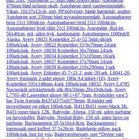
min. 20rl.
,
Autobørste 275mm blød m/kort skaft
,
Autobørste
470mm blød m/langt skaft
,
Autobørste med vandgennemløb,
Vikan, 10x37x12cm, sort, PP/polyester, bløde børstehår, spaltet
,
Autobørste sort 250mm blød m/vandgennemløb
,
Automatbæger
brun 21cl 100stk/ps
,
Automatbæger hvid 21cl 100stk/ps
,
Automatbæger hvid rillet 21cl 100stk/ps
,
Automåtte, Rul-let,
56x40cm, grå, uden tryk, karduspapir
,
Autoshampoo 1000ml/fl
Alaska
,
Avery 18021 Kopietiket 25,4×52,5mm 44/ark
100ark/pak
,
Avery 18022 Kopietiket 33,9x70mm 24/ark
100ark/pak
,
Avery 18030 Kopietiket 36x70mm 24/ark
100ark/pak
,
Avery 18034 Kopietiket 37x105mm 16/ark
100ark/pak
,
Avery 18037 Kopietiket 37x70mm 24/ark
100ark/pak
,
Avery 18039 Kopietiket 210x290mm 1/ark
100ark/pak
,
Avery Etiketter 45,7×21,2, gule /20 ark, L6041-20
,
Avery fotopapir 2-sidet glossy 180g A4 inkjet (10)
,
Avery
Kopietiket 105x148mm 4/ark 100ark/pak 18032
,
Avery L4785
Navneskilt selvklæbende silk 80x50mm 20x10stk/pak
,
Avery
L7765-40 Laseretiket glossy 99,1×67,7mm
,
Avisholder væg 5
fag Twin Agenda B437xD75xH778mm
,
B-binder rød
m/overligger og etiket 100stk/pak
,
B411/B431 toner black 3K
,
B431 toner black 12K
,
Babyolie, Abena, 150 ml, uden parfume
og farvestoffer
,
Babyolie, Neutral Baby, 150 ml, uden farve og
parfume
,
Backgammon 29,5x16x4,8cm
,
Backgammon i
træmosaik med kuffert 37,5x26cm
,
Badehætte pillow pack
100stk/pak Just for you
,
Badeværelsessæt, sort *Denne vare