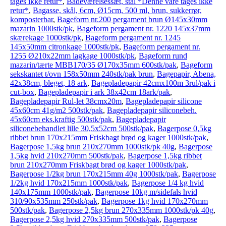
tages ikke retur*
,
Badeværelsessæt, stål *Denne vare tages ikke
retur*
,
Bagasse, skål, 6cm, Ø15cm, 500 ml, brun, sukkerrør,
komposterbar
,
Bageform nr.200 pergament brun Ø145x30mm
mazarin 1000stk/pk
,
Bageform pergament nr. 1220 145x37mm
skærekage 1000stk/pk
,
Bageform pergament nr. 1245
145x50mm citronkage 1000stk/pk
,
Bageform pergament nr.
1255 Ø210x22mm lagkage 1000stk/pk
,
Bageform rund
mazarin/tærte MBB170/35 Ø170x35mm 600stk/pak
,
Bageform
sekskantet t/ovn 158x50mm 240stk/pak brun
,
Bagepapir, Abena,
42x38cm, bleget, 18 ark
,
Bagepladepapir 42cmx100m 3rul/pak i
cut-box
,
Bagepladepapir i ark 38x42cm 18ark/pak
,
Bagepladepapir Rul-let 38cmx20m
,
Bagepladepapir silicone
45x60cm 41g/m2 500stk/pak
,
Bagepladepapir siliconebeh.
45x60cm eks.kraftig 500stk/pak
,
Bagepladepapir
siliconebehandlet lille 30,5x52cm 500stk/pak
,
Bagerpose 0,5kg
ribbet brun 170x215mm Friskbagt brød og kager 1000stk/pak
,
Bagerpose 1,5kg brun 210x270mm 1000stk/pk 40g
,
Bagerpose
1,5kg hvid 210x270mm 500stk/pak
,
Bagerpose 1,5kg ribbet
brun 210x270mm Friskbagt brød og kager 1000stk/pak
,
Bagerpose 1/2kg brun 170x215mm 40g 1000stk/pak
,
Bagerpose
1/2kg hvid 170x215mm 1000stk/pak
,
Bagerpose 1/4 kg hvid
140x175mm 1000stk/pak
,
Bagerpose 10kg m/sidefals hvid
310/90x535mm 250stk/pak
,
Bagerpose 1kg hvid 170x270mm
500stk/pak
,
Bagerpose 2,5kg brun 270x335mm 1000stk/pk 40g
,
Bagerpose 2,5kg hvid 270x335mm 500stk/pak
,
Bagerpose