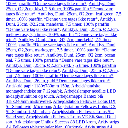
100% paraffin *Denne vare tages ikke retur*
,
Antiklys, Duni,
25cm, Ø2,2cm, kiwi, 7,5 timer, 100% paraffin *Denne vare
tages ikke retur*
,
Antiklys, Duni, 25cm, Ø2,2cm, leaf green, 7,5
timer, 100% paraffin *Denne vare tages ikke retur*
,
Antiklys,
Duni, 25cm, Ø2,2cm, mandarin, 7,5 timer, 100% paraffin
*Denne vare tages ikke retur*
,
Antiklys, Duni, 25cm, Ø2,2cm,
mellow rose, 7,5 timer, 100% paraffin *Denne vare tages ikke
retur*
,
Antiklys, Duni, 25cm, Ø2,2cm, mørkeblå, 7,5 timer,
100% paraffin *Denne vare tages ikke retur*
,
Antiklys, Duni,
25cm, Ø2,2cm, mørkegrøn, 7,5 timer, 100% paraffin *Denne
vare tages ikke retur*
,
Antiklys, Duni, 25cm, Ø2,2cm, ocean
teal, 7,5 timer, 100% paraffin *Denne vare tages ikke retur*
,
Antiklys, Duni, 25cm, Ø2,2cm, rød, 7,5 timer, 100% paraffin
*Denne vare tages ikke retur*
,
Antiklys, Duni, 25cm, Ø2,2cm,
sort, 7,5 timer, 100% paraffin *Denne vare tages ikke retur*
,
Antiklys, Duni, 26cm, guld *Denne vare tages ikke retur*
,
Antiskrid papir 1180x780mm 150g
,
Arbejdshandske
montagehandske str 7 12par/pk
,
Arbejdslamper needlite LED
m/daglysfunktion og touch
,
Arbejdsmappe Bantex blå
318x240mm m/skrivefelt
,
Arbejdsstation Fellowes Lotus DX
Sit-Stand hvid, Microban
,
Arbejdsstation Fellowes Lotus DX
Sit-Stand sort, Microban
,
Arbejdsstation Fellowes Lotus Sit-
Stand sort
,
Arbejdsstation Fellowes Lotus VE Sit-Stand Dual
sort
,
Arkitektlampe Unilux Success 88 LED krom
,
Arkiv strips
A4 Fellowes t/plastspiraler klar 100stk/pak
,
Arkiv strips A4