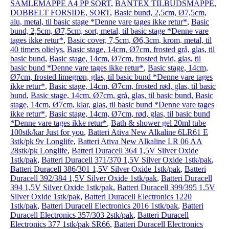
SAMLEMAPPE A4 PP SORT
,
BANTEX TILBUDSMAPPE,
DOBBELT FORSIDE, SORT
,
Basic bund, 2,5cm, Ø7,5cm,
alu, metal, til basic stage *Denne vare tages ikke retur*
,
Basic
bund, 2,5cm, Ø7,5cm, sort, metal, til basic stage *Denne vare
tages ikke retur*
,
Basic cover, 7,5cm, Ø6,3cm, krom, metal, til
40 timers olielys
,
Basic stage, 14cm, Ø7cm, frosted grå, glas, til
basic bund
,
Basic stage, 14cm, Ø7cm, frosted hvid, glas, til
basic bund *Denne vare tages ikke retur*
,
Basic stage, 14cm,
Ø7cm, frosted limegrøn, glas, til basic bund *Denne vare tages
ikke retur*
,
Basic stage, 14cm, Ø7cm, frosted rød, glas, til basic
bund
,
Basic stage, 14cm, Ø7cm, grå, glas, til basic bund
,
Basic
stage, 14cm, Ø7cm, klar, glas, til basic bund *Denne vare tages
ikke retur*
,
Basic stage, 14cm, Ø7cm, rød, glas, til basic bund
*Denne vare tages ikke retur*
,
Bath & shower gel 20ml tube
100stk/kar Just for you
,
Batteri Ativa New Alkaline 6LR61 E
3stk/pk 9v Longlife
,
Batteri Ativa New Alkaline LR 06 AA
28stk/pk Longlife
,
Batteri Duracell 364 1,5V Silver Oxide
1stk/pak
,
Batteri Duracell 371/370 1,5V Silver Oxide 1stk/pak
,
Batteri Duracell 386/301 1,5V Silver Oxide 1stk/pak
,
Batteri
Duracell 392/384 1,5V Silver Oxide 1stk/pak
,
Batteri Duracell
394 1,5V Silver Oxide 1stk/pak
,
Batteri Duracell 399/395 1,5V
Silver Oxide 1stk/pak
,
Batteri Duracell Electronics 1220
1stk/pak
,
Batteri Duracell Electronics 2016 1stk/pak
,
Batteri
Duracell Electronics 357/303 2stk/pak
,
Batteri Duracell
Electronics 377 1stk/pak SR66
,
Batteri Duracell Electronics