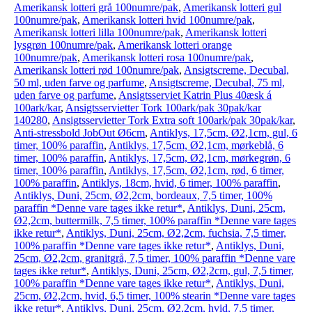
Amerikansk lotteri grå 100numre/pak
,
Amerikansk lotteri gul
100numre/pak
,
Amerikansk lotteri hvid 100numre/pak
,
Amerikansk lotteri lilla 100numre/pak
,
Amerikansk lotteri
lysgrøn 100numre/pak
,
Amerikansk lotteri orange
100numre/pak
,
Amerikansk lotteri rosa 100numre/pak
,
Amerikansk lotteri rød 100numre/pak
,
Ansigtscreme, Decubal,
50 ml, uden farve og parfume
,
Ansigtscreme, Decubal, 75 ml,
uden farve og parfume
,
Ansigtsserviet Katrin Plus 40æsk á
100ark/kar
,
Ansigtsservietter Tork 100ark/pak 30pak/kar
140280
,
Ansigtsservietter Tork Extra soft 100ark/pak 30pak/kar
,
Anti-stressbold JobOut Ø6cm
,
Antiklys, 17,5cm, Ø2,1cm, gul, 6
timer, 100% paraffin
,
Antiklys, 17,5cm, Ø2,1cm, mørkeblå, 6
timer, 100% paraffin
,
Antiklys, 17,5cm, Ø2,1cm, mørkegrøn, 6
timer, 100% paraffin
,
Antiklys, 17,5cm, Ø2,1cm, rød, 6 timer,
100% paraffin
,
Antiklys, 18cm, hvid, 6 timer, 100% paraffin
,
Antiklys, Duni, 25cm, Ø2,2cm, bordeaux, 7,5 timer, 100%
paraffin *Denne vare tages ikke retur*
,
Antiklys, Duni, 25cm,
Ø2,2cm, buttermilk, 7,5 timer, 100% paraffin *Denne vare tages
ikke retur*
,
Antiklys, Duni, 25cm, Ø2,2cm, fuchsia, 7,5 timer,
100% paraffin *Denne vare tages ikke retur*
,
Antiklys, Duni,
25cm, Ø2,2cm, granitgrå, 7,5 timer, 100% paraffin *Denne vare
tages ikke retur*
,
Antiklys, Duni, 25cm, Ø2,2cm, gul, 7,5 timer,
100% paraffin *Denne vare tages ikke retur*
,
Antiklys, Duni,
25cm, Ø2,2cm, hvid, 6,5 timer, 100% stearin *Denne vare tages
ikke retur*
,
Antiklys, Duni, 25cm, Ø2,2cm, hvid, 7,5 timer,