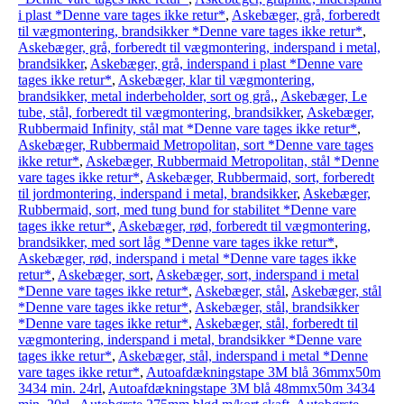
i plast *Denne vare tages ikke retur*
,
Askebæger, grå, forberedt
til vægmontering, brandsikker *Denne vare tages ikke retur*
,
Askebæger, grå, forberedt til vægmontering, inderspand i metal,
brandsikker
,
Askebæger, grå, inderspand i plast *Denne vare
tages ikke retur*
,
Askebæger, klar til vægmontering,
brandsikker, metal inderbeholder, sort og grå,
,
Askebæger, Le
tube, stål, forberedt til vægmontering, brandsikker
,
Askebæger,
Rubbermaid Infinity, stål mat *Denne vare tages ikke retur*
,
Askebæger, Rubbermaid Metropolitan, sort *Denne vare tages
ikke retur*
,
Askebæger, Rubbermaid Metropolitan, stål *Denne
vare tages ikke retur*
,
Askebæger, Rubbermaid, sort, forberedt
til jordmontering, inderspand i metal, brandsikker
,
Askebæger,
Rubbermaid, sort, med tung bund for stabilitet *Denne vare
tages ikke retur*
,
Askebæger, rød, forberedt til vægmontering,
brandsikker, med sort låg *Denne vare tages ikke retur*
,
Askebæger, rød, inderspand i metal *Denne vare tages ikke
retur*
,
Askebæger, sort
,
Askebæger, sort, inderspand i metal
*Denne vare tages ikke retur*
,
Askebæger, stål
,
Askebæger, stål
*Denne vare tages ikke retur*
,
Askebæger, stål, brandsikker
*Denne vare tages ikke retur*
,
Askebæger, stål, forberedt til
vægmontering, inderspand i metal, brandsikker *Denne vare
tages ikke retur*
,
Askebæger, stål, inderspand i metal *Denne
vare tages ikke retur*
,
Autoafdækningstape 3M blå 36mmx50m
3434 min. 24rl
,
Autoafdækningstape 3M blå 48mmx50m 3434