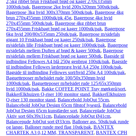
2,5kg ribbet brun Friskbagt brød og kager 270x335mm
1000stk/pak
,
Bagerpose 2kg hvid 200x320mm 500stk/pak
,
Bagerpose 3kg hvid 300x370mm 500stk/pak
,
Bagerpose 4kg
brun 270x455mm 1000stk/pk 45g
,
Bagerpose 4kg hvid
270x455mm 500stk/pak
,
Bagerpose 4kg ribbet brun
270x455mm Friskbagt brød og kager 1000stk/pak
,
Bagerpose
6kg hvid 200/80x535mm 250stk/pak
,
Bagerpose m/sidefals
gigant 10 Friskbagt brød og kager 250stk/pak
,
Bagerpose
m/sidefals lille Friskbagt brød og kager 1000stk/pak
,
Bagerpose
m/sidefals mellem Duften af brød & kager 500stk
,
Bagerpose
m/sidefals mellem Friskbagt brød og kager 500stk
,
Bagside til
indbinding Fellowes A4 blå 250g genbrug 100stk/pak
,
Bagside
til indbinding Fellowes læderpræg hvid A4 250g 100stk/pak
,
Bagside til indbinding Fellowes sort/hvid 250g A4 100stk/pak
,
Baguetteposer m/helsidet rude 100/50x350mm hvid
1000stk/pak
,
Baguetteposer m/helsidet rude 125/65x350mm
hvid 1000stk/pak
,
Bakke COFFEE POINT Tray mørkgrå/sort
,
BakkerElkhuizen Q-riser 100 monitor stand
,
BakkerElkhuizen
Q-riser 130 monitor stand
,
Balancebold JobOut 55cm
,
Balancebold JobOut Design 65cm filtstof lysegrå
,
Balancebold
JobOut Design 65cm kunstlæder sort
,
Balanceplade JobOut
Aktiv sort 60x39x11cm
,
Balanceplade JobOut Ø41cm
,
Balancepude JobOut sort Ø33cm
,
Balloner ass. 50stk/pak runde
og lange
,
Balloner runde med flag 10stk/pak
,
BANTEX
CHARTEK A3 0,12 MM, TRANSPARENT
,
BANTEX CPH