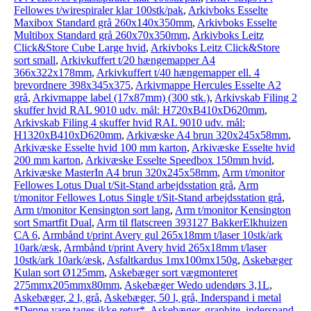
Fellowes t/wirespiraler klar 100stk/pak
,
Arkivboks Esselte
Maxibox Standard grå 260x140x350mm
,
Arkivboks Esselte
Multibox Standard grå 260x70x350mm
,
Arkivboks Leitz
Click&Store Cube Large hvid
,
Arkivboks Leitz Click&Store
sort small
,
Arkivkuffert t/20 hængemapper A4
366x322x178mm
,
Arkivkuffert t/40 hængemapper ell. 4
brevordnere 398x345x375
,
Arkivmappe Hercules Esselte A2
grå
,
Arkivmappe label (17x87mm) (300 stk.)
,
Arkivskab Filing 2
skuffer hvid RAL 9010 udv. mål: H720xB410xD620mm
,
Arkivskab Filing 4 skuffer hvid RAL 9010 udv. mål:
H1320xB410xD620mm
,
Arkivæske A4 brun 320x245x58mm
,
Arkivæske Esselte hvid 100 mm karton
,
Arkivæske Esselte hvid
200 mm karton
,
Arkivæske Esselte Speedbox 150mm hvid
,
Arkivæske MasterIn A4 brun 320x245x58mm
,
Arm t/monitor
Fellowes Lotus Dual t/Sit-Stand arbejdsstation grå
,
Arm
t/monitor Fellowes Lotus Single t/Sit-Stand arbejdsstation grå
,
Arm t/monitor Kensington sort lang
,
Arm t/monitor Kensington
sort Smartfit Dual
,
Arm til flatscreen 393127 BakkerElkhuizen
CA 6
,
Armbånd t/print Avery gul 265x18mm t/laser 10stk/ark
10ark/æsk
,
Armbånd t/print Avery hvid 265x18mm t/laser
10stk/ark 10ark/æsk
,
Asfaltkardus 1mx100mx150g
,
Askebæger
Kulan sort Ø125mm
,
Askebæger sort vægmonteret
275mmx205mmx80mm
,
Askebæger Wedo udendørs 3,1L
,
Askebæger, 2 l, grå
,
Askebæger, 50 l, grå, Inderspand i metal
*Denne vare tages ikke retur*
,
Askebæger, graphite, inderspand