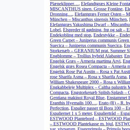
Plæneklipper…
,
Elefandtgræs Kleine Font
MISCANTHUS sinen. Grosse Fontäne
,
El
Dronning…
,
Elefantgræs Ferner Osten – Mi
München – Miscanthus sinensis München
,
Elefantgræs Yakushima Dwarf – Miscanthu
Lobel
,
Elspreder til gødning, frø og salt – 
Endekobling med stop
,
Endestykke – Ende
Green Carpet – Juniperus communis Green
Suecica – Juniperus communis Suecica
,
Eng
Storkenæb – GERANIUM prat. Summer S
Engblomme – Trollius hybrid Alabaster
,
Eng
Engelsk Græs – Armeria martima Arvi
,
Eng
Engelsk græs Rosea Compacta – Armeria 
Engelsk Rose Pat Austin – Rosa x Pat Aust
rose Sharifa Asma – Rosa x Sharifa Asma
,
William Shakespeare 2000 – Rosa x Willi
Engkabbeleje Multiplex – Caltha palustris 
Compacta
,
Engstorkenæb Splish-Splash – G
Gentiana makinoi Royal Blue
,
Enstammet Bj
Eranthis Hyemalis 100…
,
Erato (R) – R. h
Perfection
,
Espalier passer til Bora 100 – Es
Espaliernet 1 x 5 meter
,
Espaliertråd – Espal
ESTWOOD Plantebord – ESTWOOD Plan
– ESTWOOD Plantekasse m. hjul
,
ESTWOO
var. vivparum
,
Etageprimula – Primula bees