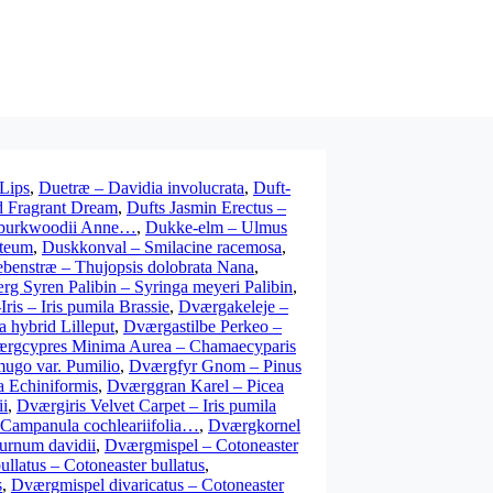
Lips
,
Duetræ – Davidia involucrata
,
Duft-
 Fragrant Dream
,
Dufts Jasmin Erectus –
x burkwoodii Anne…
,
Dukke-elm – Ulmus
steum
,
Duskkonval – Smilacine racemosa
,
enstræ – Thujopsis dolobrata Nana
,
g Syren Palibin – Syringa meyeri Palibin
,
ris – Iris pumila Brassie
,
Dværgakeleje –
a hybrid Lilleput
,
Dværgastilbe Perkeo –
rgcypres Minima Aurea – Chamaecyparis
ugo var. Pumilio
,
Dværgfyr Gnom – Pinus
a Echiniformis
,
Dværggran Karel – Picea
ii
,
Dværgiris Velvet Carpet – Iris pumila
Campanula cochleariifolia…
,
Dværgkornel
urnum davidii
,
Dværgmispel – Cotoneaster
llatus – Cotoneaster bullatus
,
s
,
Dværgmispel divaricatus – Cotoneaster