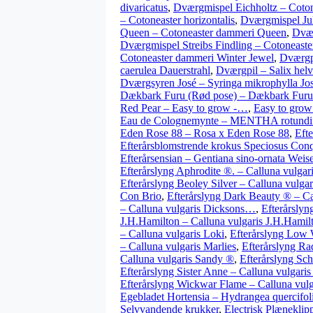
divaricatus
,
Dværgmispel Eichholtz – Coton
– Cotoneaster horizontalis
,
Dværgmispel Juli
Queen – Cotoneaster dammeri Queen
,
Dvær
Dværgmispel Streibs Findling – Cotoneaste
Cotoneaster dammeri Winter Jewel
,
Dværgp
caerulea Dauerstrahl
,
Dværgpil – Salix helv
Dværgsyren José – Syringa mikrophylla Jo
Dækbark Furu (Rød pose) – Dækbark Furu
Red Pear – Easy to grow -…
,
Easy to grow
Eau de Colognemynte – MENTHA rotundif
Eden Rose 88 – Rosa x Eden Rose 88
,
Eft
Efterårsblomstrende krokus Speciosus Co
Efterårsensian – Gentiana sino-ornata Wei
Efterårslyng Aphrodite ®. – Calluna vulgar
Efterårslyng Beoley Silver – Calluna vulgar
Con Brio
,
Efterårslyng Dark Beauty ® – C
– Calluna vulgaris Dicksons…
,
Efterårslyn
J.H.Hamilton – Calluna vulgaris J.H.Hamil
– Calluna vulgaris Loki
,
Efterårslyng Low 
– Calluna vulgaris Marlies
,
Efterårslyng Ra
Calluna vulgaris Sandy ®
,
Efterårslyng Sc
Efterårslyng Sister Anne – Calluna vulgaris
Efterårslyng Wickwar Flame – Calluna vul
Egebladet Hortensia – Hydrangea quercifol
Selvvandende krukker
,
Electrisk Plænekli