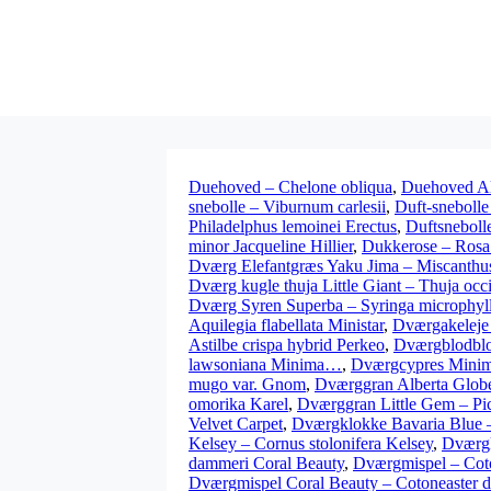
Duehoved – Chelone obliqua
,
Duehoved Al
snebolle – Viburnum carlesii
,
Duft-snebolle
Philadelphus lemoinei Erectus
,
Duftsneboll
minor Jacqueline Hillier
,
Dukkerose – Rosa 
Dværg Elefantgræs Yaku Jima – Miscanthus
Dværg kugle thuja Little Giant – Thuja occi
Dværg Syren Superba – Syringa microphyl
Aquilegia flabellata Ministar
,
Dværgakeleje 
Astilbe crispa hybrid Perkeo
,
Dværgblodblo
lawsoniana Minima…
,
Dværgcypres Minim
mugo var. Gnom
,
Dværggran Alberta Globe
omorika Karel
,
Dværggran Little Gem – Pic
Velvet Carpet
,
Dværgklokke Bavaria Blue –
Kelsey – Cornus stolonifera Kelsey
,
Dværgk
dammeri Coral Beauty
,
Dværgmispel – Coto
Dværgmispel Coral Beauty – Cotoneaster 