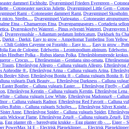
easter dammeri Eichholtz
,
Dværgmispel Frieders Evergreen – Cotone
ette – Cotoneaster suecicus Juliette
,
Dværgmispel Little Gem – Cotone
gmispel Rami – Cotoneaster dammeri Rami
,
Dværgmispel Skogholm 
r micro. Streibs…
,
Dværgmispel Variegatus – Cotoneaster atropurpur
alme Etna – Chamaerops Etna
,
Dværgpampasgræs – Cortaderia sellon
etica
,
Dværgskovfyr Watereri – Pinus sylvestri Watereri
,
Dværgsyren H
sé
,
Dværgvenushår – Adiantum pedatum Imbricatum
,
Dækbark fra Ch
,
Dørkit – Dørkit
,
Easy to grow – Ampeltomat Tumbeling Tom Yello
 – Chili Golden Cayenne og Forajido – Easy to…
,
Easy to grow – Pot
olia Eau de Cologne
,
Edelweiss – Leontopodium alpinum
,
Edelweiss
erårs Hindbær Polka – Rubus idaeus Polka
,
Efterårsblomstrende krokus
nqueror – Crocus…
,
Efterårsensian – Gentiana sino-ornata
,
Efterårsensi
se Traum
,
Efterårslyng Allegro – Calluna vulgaris Allegro
,
Efterårslyng
is Aphrodite ®.
,
Efterårslyng Arina – Calluna vulgaris Arina
,
Efterårsl
is Beoley Silver
,
Efterårslyng Bonita ® – Calluna vulgaris Bonita ®
,
Ef
alluna vulgaris Dark Beauty…
,
Efterårslyng Darkness – Calluna vulgar
g Easter Bonfire – Calluna vulgaris Easter…
,
Efterårslyng Firefly – Cal
ton
,
Efterårslyng Kerstin – Calluna vulgaris Kerstin
,
Efterårslyng Lena 
White – Calluna vulgaris Low White
,
Efterårslyng Madonna® – Callu
dnor – Calluna vulgaris Radnor
,
Efterårslyng Red Favorit – Calluna vul
holjes Rubin – Calluna vulgaris Scholjes…
,
Efterårslyng Silver Knight 
 Sister Anne
,
Efterårslyng Spider – Calluna vulgaris Spider
,
Efterårslyn
garis Wickwar Flame
,
Efterårslyng Zeta® – Calluna vulgaris Zeta®
,
Ef
ia
,
Egg planter rib – bæredygtig krukke – Egg planter rib -…
,
Eiger – 
pper PowerMax 34 E – Electrisk Plæneklipper…
,
Electrisk Plæneklippe