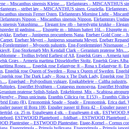
æne – Miscanthus sinensis Kleine…
,
Elefantgræs – MISCANTHUS sine
efantgræs – stribet løv – MISCANTHUS sinen. Graziella
,
Elefantgræs 
scanthus sinensis Ferner Osten
,
Elefantgræs Morning Light – Miscant
Elefantgræs Nippon – Miscanthus sinensis Nippon
,
Elefantgræs Undine
s sinensis Yakushima…
,
Elegant low rib – bæredygtig krukke – Elegan
Elspreder til gødning,…
,
Elsprøjte m – lithium batteri 16L – Elsprøjte m
stykke
,
Enebær – Juniperus procumbens Nana
,
Enebær Gold Cone – J
 Carpet
,
Enebær Meyeri – Juniperus squamata Meyeri
,
Enebær Repanda
-Forglemmigej – Myosotis palustris
,
Eng-Forglemmigej Nixenauge – M
kies®
,
Eng-Storkenæb Mrs Kendall Clark – Geranium pratense Mrs…
blomme – Trollius hybrid Earliest of All
,
Engelsk Græs – Armeria juni
elsk Græs – Armeria martima Düsseldorfter Stoltz
,
Engelsk Græs Alba 
maritima Rosea…
,
Engelsk rose Eglantyne ® – Rosa x Eglantyne ®
,
En
in
,
Engelsk rose Queen of Sweden – Rosa x Queen of Sweden
,
Engels
Engelsk rose The Dark Lady – Rosa x The Dark Lady
,
Engelsk rose T
am…
,
Engelsød – Polypodium vulgare
,
Engkabbeleje – Caltha palustris
,
Multiplex
,
Engriflet Hvidtjørn – Crataegus monogyna
,
Engriflet Hvidt
eranium pratense Splish-Splash
,
Enkeblomst, Mix – Scabiosa atropurp
ergfyr – Pinus unicinata
,
Eranthis Cilicica (nr. E153) – Eranthis Cilici
ybrid Erato (R)
,
Ergonomisk Spade – Spade – Ergonomisk
,
Erica darl.
palier passer til Bora 100
,
Espalier passer til Bora 42 – Espalier passer 
iertråd, ca. 25 m
,
Espaljesøm 4 stk. – Espaljesøm 4 stk.
,
ESTWOOD Alt
tebord
,
ESTWOOD Plantebord – foldbart – ESTWOOD Plantebord – 
D Plantestige – ESTWOOD Plantestige
,
Etage-Kornel – Cornus con
iana
,
Etageprimula – Primula bulleyana
,
Etageprimula – Primula japon