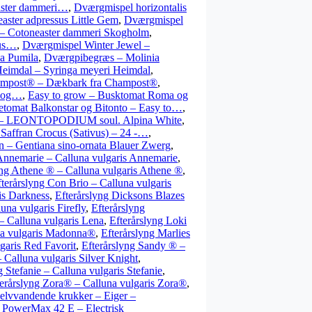
aster dammeri…
,
Dværgmispel horizontalis
aster adpressus Little Gem
,
Dværgmispel
– Cotoneaster dammeri Skogholm
,
eus…
,
Dværgmispel Winter Jewel –
a Pumila
,
Dværgpibegræs – Molinia
eimdal – Syringa meyeri Heimdal
,
ampost® – Dækbark fra Champost®
,
w og…
,
Easy to grow – Busktomat Roma og
tetomat Balkonstar og Bitonto – Easy to…
,
 – LEONTOPODIUM soul. Alpina White
,
 Saffran Crocus (Sativus) – 24 -…
,
an – Gentiana sino-ornata Blauer Zwerg
,
 Annemarie – Calluna vulgaris Annemarie
,
yng Athene ® – Calluna vulgaris Athene ®
,
terårslyng Con Brio – Calluna vulgaris
is Darkness
,
Efterårslyng Dicksons Blazes
luna vulgaris Firefly
,
Efterårslyng
– Calluna vulgaris Lena
,
Efterårslyng Loki
na vulgaris Madonna®
,
Efterårslyng Marlies
garis Red Favorit
,
Efterårslyng Sandy ® –
– Calluna vulgaris Silver Knight
,
g Stefanie – Calluna vulgaris Stefanie
,
terårslyng Zora® – Calluna vulgaris Zora®
,
Selvvandende krukker – Eiger –
r PowerMax 42 E – Electrisk