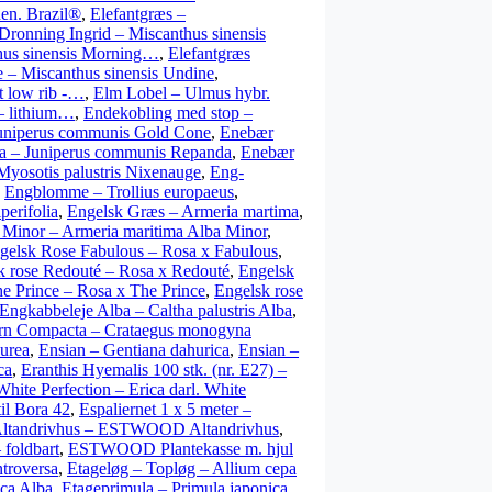
n. Brazil®
,
Elefantgræs –
Dronning Ingrid – Miscanthus sinensis
hus sinensis Morning…
,
Elefantgræs
 – Miscanthus sinensis Undine
,
t low rib -…
,
Elm Lobel – Ulmus hybr.
 – lithium…
,
Endekobling med stop –
uniperus communis Gold Cone
,
Enebær
 – Juniperus communis Repanda
,
Enebær
yosotis palustris Nixenauge
,
Eng-
,
Engblomme – Trollius europaeus
,
perifolia
,
Engelsk Græs – Armeria martima
,
Minor – Armeria maritima Alba Minor
,
gelsk Rose Fabulous – Rosa x Fabulous
,
k rose Redouté – Rosa x Redouté
,
Engelsk
he Prince – Rosa x The Prince
,
Engelsk rose
Engkabbeleje Alba – Caltha palustris Alba
,
jørn Compacta – Crataegus monogyna
urea
,
Ensian – Gentiana dahurica
,
Ensian –
ca
,
Eranthis Hyemalis 100 stk. (nr. E27) –
 White Perfection – Erica darl. White
til Bora 42
,
Espaliernet 1 x 5 meter –
andrivhus – ESTWOOD Altandrivhus
,
foldbart
,
ESTWOOD Plantekasse m. hjul
troversa
,
Etageløg – Topløg – Allium cepa
ica Alba
,
Etageprimula – Primula japonica