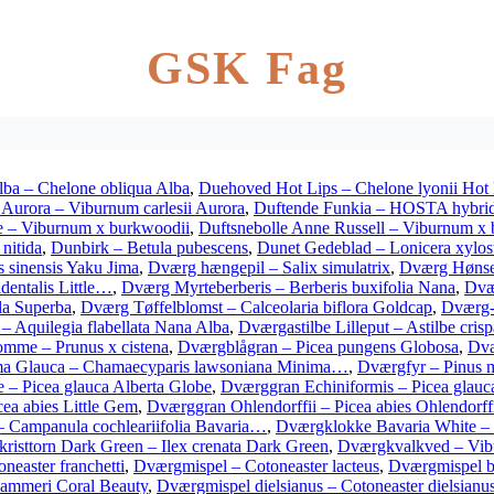
GSK Fag
ba – Chelone obliqua Alba
,
Duehoved Hot Lips – Chelone lyonii Hot 
 Aurora – Viburnum carlesii Aurora
,
Duftende Funkia – HOSTA hybrid
e – Viburnum x burkwoodii
,
Duftsnebolle Anne Russell – Viburnum 
nitida
,
Dunbirk – Betula pubescens
,
Dunet Gedeblad – Lonicera xylo
 sinensis Yaku Jima
,
Dværg hængepil – Salix simulatrix
,
Dværg Hønseb
dentalis Little…
,
Dværg Myrteberberis – Berberis buxifolia Nana
,
Dvær
la Superba
,
Dværg Tøffelblomst – Calceolaria biflora Goldcap
,
Dværg-I
– Aquilegia flabellata Nana Alba
,
Dværgastilbe Lilleput – Astilbe crisp
mme – Prunus x cistena
,
Dværgblågran – Picea pungens Globosa
,
Dvæ
a Glauca – Chamaecyparis lawsoniana Minima…
,
Dværgfyr – Pinus m
 – Picea glauca Alberta Globe
,
Dværggran Echiniformis – Picea glauc
ea abies Little Gem
,
Dværggran Ohlendorffii – Picea abies Ohlendorff
 Campanula cochleariifolia Bavaria…
,
Dværgklokke Bavaria White – 
risttorn Dark Green – Ilex crenata Dark Green
,
Dværgkvalkved – Vib
neaster franchetti
,
Dværgmispel – Cotoneaster lacteus
,
Dværgmispel bu
dammeri Coral Beauty
,
Dværgmispel dielsianus – Cotoneaster dielsianu