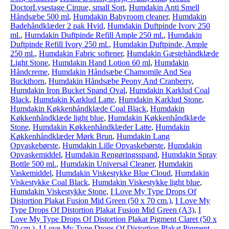
DoctorLysestage Cirque, small Sort
,
Humdakin Anti Smell
Håndsæbe 500 ml
,
Humdakin Babyroom cleaner
,
Humdakin
Badehåndklæder 2 pak Hvid
,
Humdakin Duftpinde Ivory 250
ml.
,
Humdakin Duftpinde Refill Ample 250 ml.
,
Humdakin
Duftpinde Refill Ivory 250 ml.
,
Humdakin Duftpinde, Ample
250 ml.
,
Humdakin Fabric softener
,
Humdakin Gæstehåndklæde
Light Stone
,
Humdakin Hand Lotion 60 ml
,
Humdakin
Håndcreme
,
Humdakin Håndsæbe Chamomile And Sea
Buckthorn
,
Humdakin Håndsæbe Peony And Cranberry
,
Humdakin Iron Bucket Spand Oval
,
Humdakin Karklud Coal
Black
,
Humdakin Karklud Latte
,
Humdakin Karklud Stone
,
Humdakin Køkkenhåndklæde Coal Black
,
Humdakin
Køkkenhåndklæde light blue
,
Humdakin Køkkenhåndklæde
Stone
,
Humdakin Køkkenhåndklæder Latte
,
Humdakin
Køkkenhåndklæder Mørk Brun
,
Humdakin Lang
Opvaskebørste
,
Humdakin Lille Opvaskebørste
,
Humdakin
Opvaskemiddel
,
Humdakin Rengøringsspand
,
Humdakin Spray
Bottle 500 ml.
,
Humdakin Universal Cleaner
,
Humdakin
Vaskemiddel
,
Humdakin Viskestykke Blue Cloud
,
Humdakin
Viskestykke Coal Black
,
Humdakin Viskestykke light blue
,
Humdakin Viskestykke Stone
,
I Love My Type Drops Of
Distortion Plakat Fusion Mid Green (50 x 70 cm.)
,
I Love My
Type Drops Of Distortion Plakat Fusion Mid Green (A3)
,
I
Love My Type Drops Of Distortion Plakat Pigment Claret (50 x
70 cm.)
,
I Love My Type Drops Of Distortion Plakat Pigment