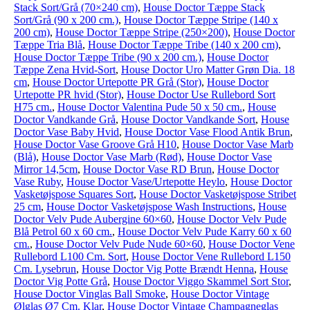
Stack Sort/Grå (70×240 cm)
,
House Doctor Tæppe Stack
Sort/Grå (90 x 200 cm.)
,
House Doctor Tæppe Stripe (140 x
200 cm)
,
House Doctor Tæppe Stripe (250×200)
,
House Doctor
Tæppe Tria Blå
,
House Doctor Tæppe Tribe (140 x 200 cm)
,
House Doctor Tæppe Tribe (90 x 200 cm.)
,
House Doctor
Tæppe Zena Hvid-Sort
,
House Doctor Uro Matter Grøn Dia. 18
cm
,
House Doctor Urtepotte PR Grå (Stor)
,
House Doctor
Urtepotte PR hvid (Stor)
,
House Doctor Use Rullebord Sort
H75 cm.
,
House Doctor Valentina Pude 50 x 50 cm.
,
House
Doctor Vandkande Grå
,
House Doctor Vandkande Sort
,
House
Doctor Vase Baby Hvid
,
House Doctor Vase Flood Antik Brun
,
House Doctor Vase Groove Grå H10
,
House Doctor Vase Marb
(Blå)
,
House Doctor Vase Marb (Rød)
,
House Doctor Vase
Mirror 14,5cm
,
House Doctor Vase RD Brun
,
House Doctor
Vase Ruby
,
House Doctor Vase/Urtepotte Heylo
,
House Doctor
Vasketøjspose Squares Sort
,
House Doctor Vasketøjspose Stribet
25 cm
,
House Doctor Vasketøjspose Wash Instructions
,
House
Doctor Velv Pude Aubergine 60×60
,
House Doctor Velv Pude
Blå Petrol 60 x 60 cm.
,
House Doctor Velv Pude Karry 60 x 60
cm.
,
House Doctor Velv Pude Nude 60×60
,
House Doctor Vene
Rullebord L100 Cm. Sort
,
House Doctor Vene Rullebord L150
Cm. Lysebrun
,
House Doctor Vig Potte Brændt Henna
,
House
Doctor Vig Potte Grå
,
House Doctor Viggo Skammel Sort Stor
,
House Doctor Vinglas Ball Smoke
,
House Doctor Vintage
Ølglas Ø7 Cm. Klar
,
House Doctor Vintage Champagneglas