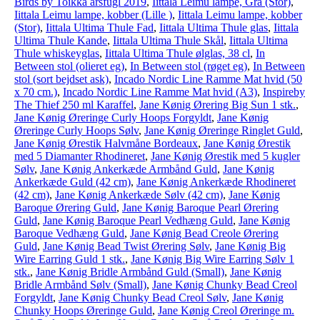
Birds by Toikka årsfugl 2019
,
Iittala Leimu lampe, Grå (Stor)
,
Iittala Leimu lampe, kobber (Lille )
,
Iittala Leimu lampe, kobber
(Stor)
,
Iittala Ultima Thule Fad
,
Iittala Ultima Thule glas
,
Iittala
Ultima Thule Kande
,
Iittala Ultima Thule Skål
,
Iittala Ultima
Thule whiskeyglas
,
Iittala Ultima Thule ølglas, 38 cl
,
In
Between stol (olieret eg)
,
In Between stol (røget eg)
,
In Between
stol (sort bejdset ask)
,
Incado Nordic Line Ramme Mat hvid (50
x 70 cm.)
,
Incado Nordic Line Ramme Mat hvid (A3)
,
Inspireby
The Thief 250 ml Karaffel
,
Jane Kønig Ørering Big Sun 1 stk.
,
Jane Kønig Øreringe Curly Hoops Forgyldt
,
Jane Kønig
Øreringe Curly Hoops Sølv
,
Jane Kønig Øreringe Ringlet Guld
,
Jane Kønig Ørestik Halvmåne Bordeaux
,
Jane Kønig Ørestik
med 5 Diamanter Rhodineret
,
Jane Kønig Ørestik med 5 kugler
Sølv
,
Jane Kønig Ankerkæde Armbånd Guld
,
Jane Kønig
Ankerkæde Guld (42 cm)
,
Jane Kønig Ankerkæde Rhodineret
(42 cm)
,
Jane Kønig Ankerkæde Sølv (42 cm)
,
Jane Kønig
Baroque Ørering Guld
,
Jane Kønig Baroque Pearl Ørering
Guld
,
Jane Kønig Baroque Pearl Vedhæng Guld
,
Jane Kønig
Baroque Vedhæng Guld
,
Jane Kønig Bead Creole Ørering
Guld
,
Jane Kønig Bead Twist Ørering Sølv
,
Jane Kønig Big
Wire Earring Guld 1 stk.
,
Jane Kønig Big Wire Earring Sølv 1
stk.
,
Jane Kønig Bridle Armbånd Guld (Small)
,
Jane Kønig
Bridle Armbånd Sølv (Small)
,
Jane Kønig Chunky Bead Creol
Forgyldt
,
Jane Kønig Chunky Bead Creol Sølv
,
Jane Kønig
Chunky Hoops Øreringe Guld
,
Jane Kønig Creol Øreringe m.