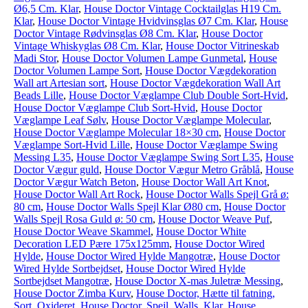
Ø6,5 Cm. Klar
,
House Doctor Vintage Cocktailglas H19 Cm.
Klar
,
House Doctor Vintage Hvidvinsglas Ø7 Cm. Klar
,
House
Doctor Vintage Rødvinsglas Ø8 Cm. Klar
,
House Doctor
Vintage Whiskyglas Ø8 Cm. Klar
,
House Doctor Vitrineskab
Madi Stor
,
House Doctor Volumen Lampe Gunmetal
,
House
Doctor Volumen Lampe Sort
,
House Doctor Vægdekoration
Wall art Artesian sort
,
House Doctor Vægdekoration Wall Art
Beads Lille
,
House Doctor Væglampe Club Double Sort-Hvid
,
House Doctor Væglampe Club Sort-Hvid
,
House Doctor
Væglampe Leaf Sølv
,
House Doctor Væglampe Molecular
,
House Doctor Væglampe Molecular 18×30 cm
,
House Doctor
Væglampe Sort-Hvid Lille
,
House Doctor Væglampe Swing
Messing L35
,
House Doctor Væglampe Swing Sort L35
,
House
Doctor Vægur guld
,
House Doctor Vægur Metro Gråblå
,
House
Doctor Vægur Watch Beton
,
House Doctor Wall Art Knot
,
House Doctor Wall Art Rock
,
House Doctor Walls Spejl Grå ø:
80 cm
,
House Doctor Walls Spejl Klar Ø80 cm
,
House Doctor
Walls Spejl Rosa Guld ø: 50 cm
,
House Doctor Weave Puf
,
House Doctor Weave Skammel
,
House Doctor White
Decoration LED Pære 175x125mm
,
House Doctor Wired
Hylde
,
House Doctor Wired Hylde Mangotræ
,
House Doctor
Wired Hylde Sortbejdset
,
House Doctor Wired Hylde
Sortbejdset Mangotræ
,
House Doctor X-mas Juletræ Messing
,
House Doctor Zimba Kurv
,
House Doctor, Hætte til fatning,
Sort, Oxideret
,
House Doctor, Spejl, Walls, Klar
,
House