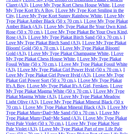
Claret (A3)
,
I Love My Type Kort Chess House White
,
I Love
My Type Kort It's A Boy
,
I Love My Type Kort Smiling in the
City
,
I Love My Type Kort Sunny Rainbow White
,
I Love My
Type Plakat Amber Black (50 x 70 cm.)
,
I Love My Type Plakat
Amber Black (A3)
,
I Love My Type Plakat Be Your Own Kind,
Rose (50 x 70 cm.)
,
I Love My Type Plakat Be Your Own Kind,
Rose (A3)
,
I Love My Type Plakat Birch Sand (50 x 70 cm.)
,
I
Love My Type Plakat Birch Sand (A3)
,
I Love My Type Plakat
Bloom! Gold (50 x 70 cm.)
,
I Love My Type Plakat Bloom!
Gold (A3)
,
I Love My Type Plakat Champagne White
,
I Love
My Type Plakat Chess House White
,
I Love My Type Plakat
Fossil White (50 x 70 cm.)
,
I Love My Type Plakat Fossil White
(A3)
,
I Love My Type Plakat Girl Power Hvid (50 x 70 cm.)
,
I
Love My Type Plakat Girl Power Hvid (A3)
,
I Love My Type
Plakat Girl Power Sort (50 x 70 cm.)
,
I Love My Type Plakat
It's A Boy
,
I Love My Type Plakat It's A Girl, Fersken
,
I Love
My Type Plakat Magma White (50 x 70 cm.)
,
I Love My Type
Plakat Magma White (A3)
,
I Love My Type Plakat Meadow
Light Olive (A3)
,
I Love My Type Plakat Mineral Black (50 x
70 cm.)
,
I Love My Type Plakat Mineral Black (A3)
,
I Love My
Type Plakat Mum+Dad=Me Sand (50 x 70 cm.)
,
I Love My
Type Plakat Mum+Dad=Me Sand (A3)
,
I Love My Type Plakat
Nest Pale Violet (50 x 70 cm.)
,
I Love My Type Plakat Nest
Pale Violet (A3)
,
I Love My Type Plakat Part of my Life Pale