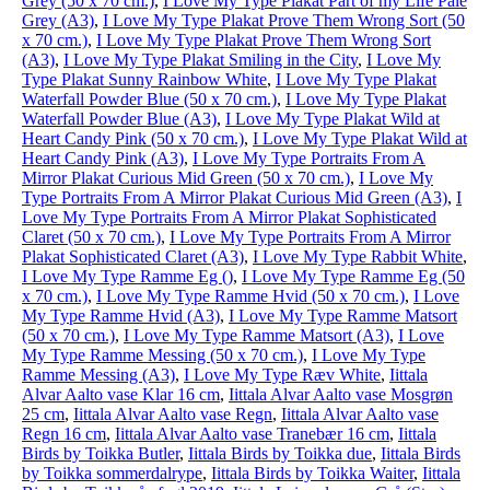
Grey (50 x 70 cm.)
,
I Love My Type Plakat Part of my Life Pale
Grey (A3)
,
I Love My Type Plakat Prove Them Wrong Sort (50
x 70 cm.)
,
I Love My Type Plakat Prove Them Wrong Sort
(A3)
,
I Love My Type Plakat Smiling in the City
,
I Love My
Type Plakat Sunny Rainbow White
,
I Love My Type Plakat
Waterfall Powder Blue (50 x 70 cm.)
,
I Love My Type Plakat
Waterfall Powder Blue (A3)
,
I Love My Type Plakat Wild at
Heart Candy Pink (50 x 70 cm.)
,
I Love My Type Plakat Wild at
Heart Candy Pink (A3)
,
I Love My Type Portraits From A
Mirror Plakat Curious Mid Green (50 x 70 cm.)
,
I Love My
Type Portraits From A Mirror Plakat Curious Mid Green (A3)
,
I
Love My Type Portraits From A Mirror Plakat Sophisticated
Claret (50 x 70 cm.)
,
I Love My Type Portraits From A Mirror
Plakat Sophisticated Claret (A3)
,
I Love My Type Rabbit White
,
I Love My Type Ramme Eg ()
,
I Love My Type Ramme Eg (50
x 70 cm.)
,
I Love My Type Ramme Hvid (50 x 70 cm.)
,
I Love
My Type Ramme Hvid (A3)
,
I Love My Type Ramme Matsort
(50 x 70 cm.)
,
I Love My Type Ramme Matsort (A3)
,
I Love
My Type Ramme Messing (50 x 70 cm.)
,
I Love My Type
Ramme Messing (A3)
,
I Love My Type Ræv White
,
Iittala
Alvar Aalto vase Klar 16 cm
,
Iittala Alvar Aalto vase Mosgrøn
25 cm
,
Iittala Alvar Aalto vase Regn
,
Iittala Alvar Aalto vase
Regn 16 cm
,
Iittala Alvar Aalto vase Tranebær 16 cm
,
Iittala
Birds by Toikka Butler
,
Iittala Birds by Toikka due
,
Iittala Birds
by Toikka sommerdalrype
,
Iittala Birds by Toikka Waiter
,
Iittala