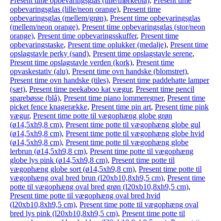
Present time opbevaringsglas (lille/mørkeblå)
,
Present time
opbevaringsglas (lille/neon orange)
,
Present time
opbevaringsglas (mellem/grøn)
,
Present time opbevaringsglas
(mellem/neon orange)
,
Present time opbevaringsglas (stor/neon
orange)
,
Present time opbevaringsskuffer
,
Present time
opbevaringstaske
,
Present time oplukker (medalje)
,
Present time
opslagstavle perky (sand)
,
Present time opslagstavle serene
,
Present time opslagstavle verden (kork)
,
Present time
opvaskestativ (alu)
,
Present time ovn handske (blomstret)
,
Present time ovn handske (tiles)
,
Present time paddehatte lamper
(sæt)
,
Present time peekaboo kat vægur
,
Present time pencil
sparebøsse (blå)
,
Present time piano lommeregner
,
Present time
picket fence knagerække
,
Present time pin art
,
Present time pink
vægur
,
Present time potte til vægophæng globe grøn
(ø14,5xh9,8 cm)
,
Present time potte til vægophæng globe gul
(ø14,5xh9,8 cm)
,
Present time potte til vægophæng globe hvid
(ø14,5xh9,8 cm)
,
Present time potte til vægophæng globe
lerbrun (ø14,5xh9,8 cm)
,
Present time potte til vægophæng
globe lys pink (ø14,5xh9,8 cm)
,
Present time potte til
vægophæng globe sort (ø14,5xh9,8 cm)
,
Present time potte til
vægophæng oval bred brun (l20xb10,8xh9,5 cm)
,
Present time
potte til vægophæng oval bred grøn (l20xb10,8xh9,5 cm)
,
Present time potte til vægophæng oval bred hvid
(l20xb10,8xh9,5 cm)
,
Present time potte til vægophæng oval
bred lys pink (l20xb10,8xh9,5 cm)
,
Present time potte til