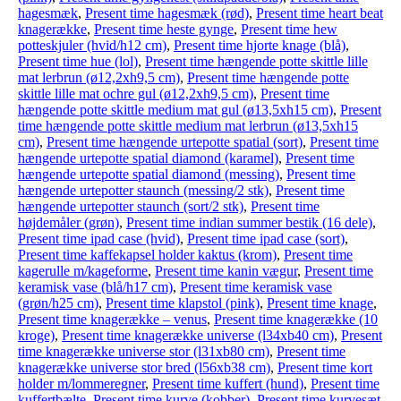
hagesmæk
,
Present time hagesmæk (rød)
,
Present time heart beat
knagerække
,
Present time heste gynge
,
Present time hew
potteskjuler (hvid/h12 cm)
,
Present time hjorte knage (blå)
,
Present time hue (lol)
,
Present time hængende potte skittle lille
mat lerbrun (ø12,2xh9,5 cm)
,
Present time hængende potte
skittle lille mat ochre gul (ø12,2xh9,5 cm)
,
Present time
hængende potte skittle medium mat gul (ø13,5xh15 cm)
,
Present
time hængende potte skittle medium mat lerbrun (ø13,5xh15
cm)
,
Present time hængende urtepotte spatial (sort)
,
Present time
hængende urtepotte spatial diamond (karamel)
,
Present time
hængende urtepotte spatial diamond (messing)
,
Present time
hængende urtepotter staunch (messing/2 stk)
,
Present time
hængende urtepotter staunch (sort/2 stk)
,
Present time
højdemåler (grøn)
,
Present time indian summer bestik (16 dele)
,
Present time ipad case (hvid)
,
Present time ipad case (sort)
,
Present time kaffekapsel holder kaktus (krom)
,
Present time
kagerulle m/kageforme
,
Present time kanin vægur
,
Present time
keramisk vase (blå/h17 cm)
,
Present time keramisk vase
(grøn/h25 cm)
,
Present time klapstol (pink)
,
Present time knage
,
Present time knagerække – venus
,
Present time knagerække (10
kroge)
,
Present time knagerække universe (l34xb40 cm)
,
Present
time knagerække universe stor (l31xb80 cm)
,
Present time
knagerække universe stor bred (l56xb38 cm)
,
Present time kort
holder m/lommeregner
,
Present time kuffert (hund)
,
Present time
kuffertbælte
,
Present time kurve (kobber)
,
Present time kurvesæt