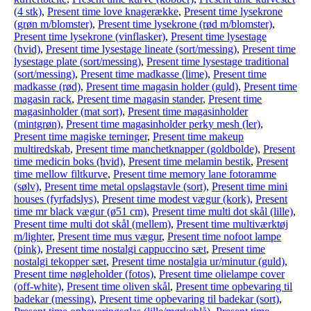
(4 stk)
,
Present time love knagerække
,
Present time lysekrone
(grøn m/blomster)
,
Present time lysekrone (rød m/blomster)
,
Present time lysekrone (vinflasker)
,
Present time lysestage
(hvid)
,
Present time lysestage lineate (sort/messing)
,
Present time
lysestage plate (sort/messing)
,
Present time lysestage traditional
(sort/messing)
,
Present time madkasse (lime)
,
Present time
madkasse (rød)
,
Present time magasin holder (guld)
,
Present time
magasin rack
,
Present time magasin stander
,
Present time
magasinholder (mat sort)
,
Present time magasinholder
(mintgrøn)
,
Present time magasinholder perky mesh (ler)
,
Present time magiske terninger
,
Present time makeup
multiredskab
,
Present time manchetknapper (goldbolde)
,
Present
time medicin boks (hvid)
,
Present time melamin bestik
,
Present
time mellow filtkurve
,
Present time memory lane fotoramme
(sølv)
,
Present time metal opslagstavle (sort)
,
Present time mini
houses (fyrfadslys)
,
Present time modest vægur (kork)
,
Present
time mr black vægur (ø51 cm)
,
Present time multi dot skål (lille)
,
Present time multi dot skål (mellem)
,
Present time multiværktøj
m/lighter
,
Present time mus vægur
,
Present time nofoot lampe
(pink)
,
Present time nostalgi cappuccino sæt
,
Present time
nostalgi tekopper sæt
,
Present time nostalgia ur/minutur (guld)
,
Present time nøgleholder (fotos)
,
Present time olielampe cover
(off-white)
,
Present time oliven skål
,
Present time opbevaring til
badekar (messing)
,
Present time opbevaring til badekar (sort)
,