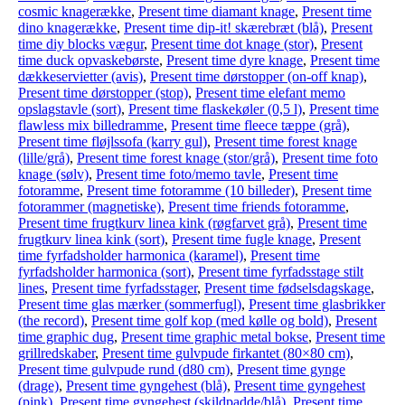
cosmic knagerække
,
Present time diamant knage
,
Present time
dino knagerække
,
Present time dip-it! skærebræt (blå)
,
Present
time diy blocks vægur
,
Present time dot knage (stor)
,
Present
time duck opvaskebørste
,
Present time dyre knage
,
Present time
dækkeservietter (avis)
,
Present time dørstopper (on-off knap)
,
Present time dørstopper (stop)
,
Present time elefant memo
opslagstavle (sort)
,
Present time flaskekøler (0,5 l)
,
Present time
flawless mix billedramme
,
Present time fleece tæppe (grå)
,
Present time fløjlssofa (karry gul)
,
Present time forest knage
(lille/grå)
,
Present time forest knage (stor/grå)
,
Present time foto
knage (sølv)
,
Present time foto/memo tavle
,
Present time
fotoramme
,
Present time fotoramme (10 billeder)
,
Present time
fotorammer (magnetiske)
,
Present time friends fotoramme
,
Present time frugtkurv linea kink (røgfarvet grå)
,
Present time
frugtkurv linea kink (sort)
,
Present time fugle knage
,
Present
time fyrfadsholder harmonica (karamel)
,
Present time
fyrfadsholder harmonica (sort)
,
Present time fyrfadsstage stilt
lines
,
Present time fyrfadsstager
,
Present time fødselsdagskage
,
Present time glas mærker (sommerfugl)
,
Present time glasbrikker
(the record)
,
Present time golf kop (med kølle og bold)
,
Present
time graphic dug
,
Present time graphic metal bokse
,
Present time
grillredskaber
,
Present time gulvpude firkantet (80×80 cm)
,
Present time gulvpude rund (d80 cm)
,
Present time gynge
(drage)
,
Present time gyngehest (blå)
,
Present time gyngehest
(pink)
,
Present time gyngehest (skildpadde/blå)
,
Present time