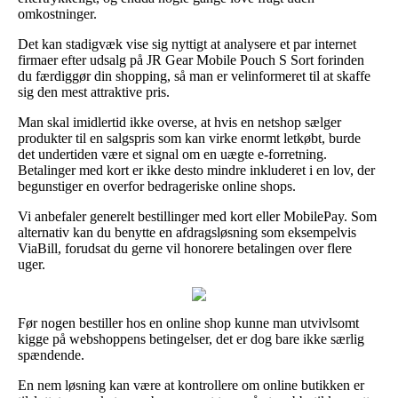
omkostninger.
Det kan stadigvæk vise sig nyttigt at analysere et par internet
firmaer efter udsalg på JR Gear Mobile Pouch S Sort forinden
du færdiggør din shopping, så man er velinformeret til at skaffe
sig den mest attraktive pris.
Man skal imidlertid ikke overse, at hvis en netshop sælger
produkter til en salgspris som kan virke enormt letkøbt, burde
det undertiden være et signal om en uægte e-forretning.
Betalinger med kort er ikke desto mindre inkluderet i en lov, der
begunstiger en overfor bedrageriske online shops.
Vi anbefaler generelt bestillinger med kort eller MobilePay. Som
alternativ kan du benytte en afdragsløsning som eksempelvis
ViaBill, forudsat du gerne vil honorere betalingen over flere
uger.
Før nogen bestiller hos en online shop kunne man utvivlsomt
kigge på webshoppens betingelser, det er dog bare ikke særlig
spændende.
En nem løsning kan være at kontrollere om online butikken er