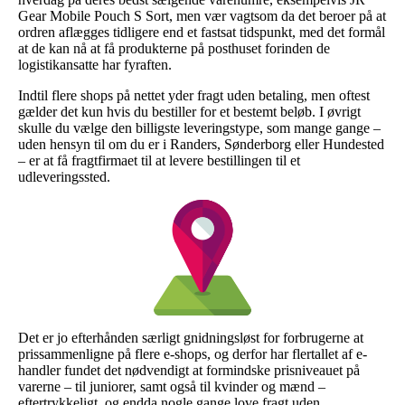
Gear Mobile Pouch S Sort, men vær vagtsom da det beroer på at
ordren aflægges tidligere end et fastsat tidspunkt, med det formål
at de kan nå at få produkterne på posthuset forinden de
logistikansatte har fyraften.
Indtil flere shops på nettet yder fragt uden betaling, men oftest
gælder det kun hvis du bestiller for et bestemt beløb. I øvrigt
skulle du vælge den billigste leveringstype, som mange gange –
uden hensyn til om du er i Randers, Sønderborg eller Hundested
– er at få fragtfirmaet til at levere bestillingen til et
udleveringssted.
Det er jo efterhånden særligt gnidningsløst for forbrugerne at
prissammenligne på flere e-shops, og derfor har flertallet af e-
handler fundet det nødvendigt at formindske prisniveauet på
varerne – til juniorer, samt også til kvinder og mænd –
eftertrykkeligt, og endda nogle gange love fragt uden