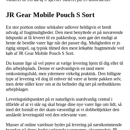
JR Gear Mobile Pouch S Sort
En stor portion online selskaber udlover heldigvis et bredt
udvalg af fragtmuligheder. Den mest benyttede er på nuværende
tidspunkt at få leveret til en pakkeshop, som gør det muligt at
hente de bestilte varer lige når det passer dig. Muligheden er jo
rigtig simpel, og typisk tilmed den mest letkøbte fragtmetode ved
køb af JR Gear Mobile Pouch S Sort.
Du kunne lige så vel prøve at vælge levering hjem til dig eller til
din arbejdsplads. Denne er sædvanligvis en tand mere
omkostningsfuld, men ydermere virkelig praktisk. Den billigste
type af levering vil dog til enhver tid være at hente pakken selv,
men dette stiller krav om at du befinder dig tæt på netbutikkens
arbejdslager.
Leveringstidspunktet på er naturligvis usædvanlig central i
tilfælde af at vi står og skal bruge dine nye varer lige om lidt, så
med det formål er det skam væsentligt at vi dobbelttjekker den
anslåede leveringstid ved den relevante vare.
Masser af online varehuse byder på levering på næstkommende
hverdag på deres bedst sælgende varenumre, eksempelvis JR