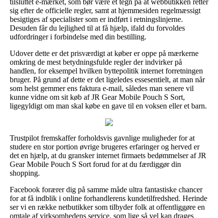
tilsluttet e-mærket, som bør være et tegn på at webbutikken retter
sig efter de officielle regler, samt at hjemmesiden regelmæssigt
besigtiges af specialister som er indført i retningslinjerne.
Desuden får du lejlighed til at få hjælp, ifald du forvoldes
udfordringer i forbindelse med din bestilling.
Udover dette er det prisværdigt at køber er oppe på mærkerne
omkring de mest betydningsfulde regler der indvirker på
handlen, for eksempel hvilken byttepolitik internet forretningen
bruger. På grund af dette er det ligeledes essesentielt, at man når
som helst gemmer ens faktura e-mail, således man senere vil
kunne vidne om sit køb af JR Gear Mobile Pouch S Sort,
ligegyldigt om man skal købe en gave til en voksen eller et barn.
Trustpilot fremskaffer forholdsvis gavnlige muligheder for at
studere en stor portion øvrige brugeres erfaringer og herved er
det en hjælp, at du gransker internet firmaets bedømmelser af JR
Gear Mobile Pouch S Sort forud for at du færdiggør din
shopping.
Facebook forærer dig på samme måde ultra fantastiske chancer
for at få indblik i online forhandlerens kundetilfredshed. Herinde
ser vi en række netbutikker som tilbyder folk at offentliggøre en
omtale af virksomhedens service, som lige så vel kan drages