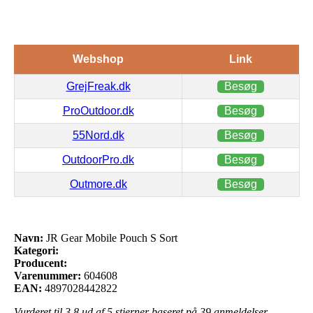
Webshop
Link
GrejFreak.dk
Besøg
ProOutdoor.dk
Besøg
55Nord.dk
Besøg
OutdoorPro.dk
Besøg
Outmore.dk
Besøg
Navn:
JR Gear Mobile Pouch S Sort
Kategori:
Producent:
Varenummer:
604608
EAN:
4897028442822
Vurderet til
3.8
ud af 5 stjerner baseret på
39
anmeldelser