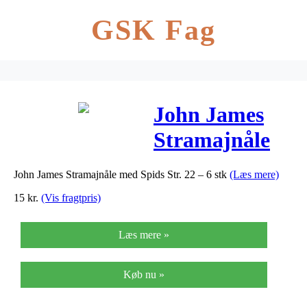
GSK Fag
John James
Stramajnåle
med Spids Str.
John James Stramajnåle med Spids Str. 22 – 6 stk
(Læs mere)
22 – 6 stk
15
kr.
(Vis fragtpris)
Læs mere »
Køb nu »