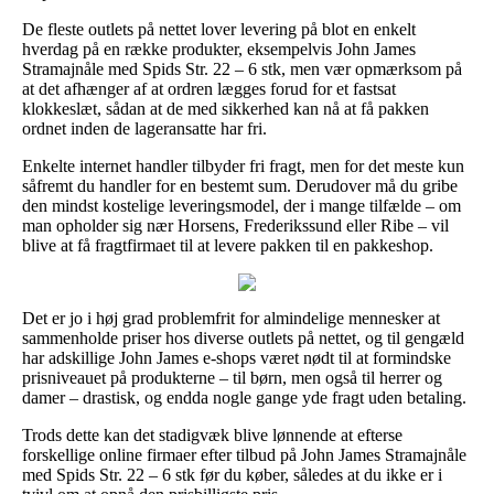
De fleste outlets på nettet lover levering på blot en enkelt
hverdag på en række produkter, eksempelvis John James
Stramajnåle med Spids Str. 22 – 6 stk, men vær opmærksom på
at det afhænger af at ordren lægges forud for et fastsat
klokkeslæt, sådan at de med sikkerhed kan nå at få pakken
ordnet inden de lageransatte har fri.
Enkelte internet handler tilbyder fri fragt, men for det meste kun
såfremt du handler for en bestemt sum. Derudover må du gribe
den mindst kostelige leveringsmodel, der i mange tilfælde – om
man opholder sig nær Horsens, Frederikssund eller Ribe – vil
blive at få fragtfirmaet til at levere pakken til en pakkeshop.
Det er jo i høj grad problemfrit for almindelige mennesker at
sammenholde priser hos diverse outlets på nettet, og til gengæld
har adskillige John James e-shops været nødt til at formindske
prisniveauet på produkterne – til børn, men også til herrer og
damer – drastisk, og endda nogle gange yde fragt uden betaling.
Trods dette kan det stadigvæk blive lønnende at efterse
forskellige online firmaer efter tilbud på John James Stramajnåle
med Spids Str. 22 – 6 stk før du køber, således at du ikke er i