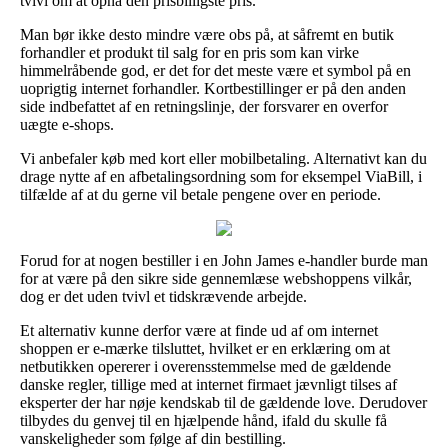
tvivl om at opnå den prisbilligste pris.
Man bør ikke desto mindre være obs på, at såfremt en butik
forhandler et produkt til salg for en pris som kan virke
himmelråbende god, er det for det meste være et symbol på en
uoprigtig internet forhandler. Kortbestillinger er på den anden
side indbefattet af en retningslinje, der forsvarer en overfor
uægte e-shops.
Vi anbefaler køb med kort eller mobilbetaling. Alternativt kan du
drage nytte af en afbetalingsordning som for eksempel ViaBill, i
tilfælde af at du gerne vil betale pengene over en periode.
Forud for at nogen bestiller i en John James e-handler burde man
for at være på den sikre side gennemlæse webshoppens vilkår,
dog er det uden tvivl et tidskrævende arbejde.
Et alternativ kunne derfor være at finde ud af om internet
shoppen er e-mærke tilsluttet, hvilket er en erklæring om at
netbutikken opererer i overensstemmelse med de gældende
danske regler, tillige med at internet firmaet jævnligt tilses af
eksperter der har nøje kendskab til de gældende love. Derudover
tilbydes du genvej til en hjælpende hånd, ifald du skulle få
vanskeligheder som følge af din bestilling.