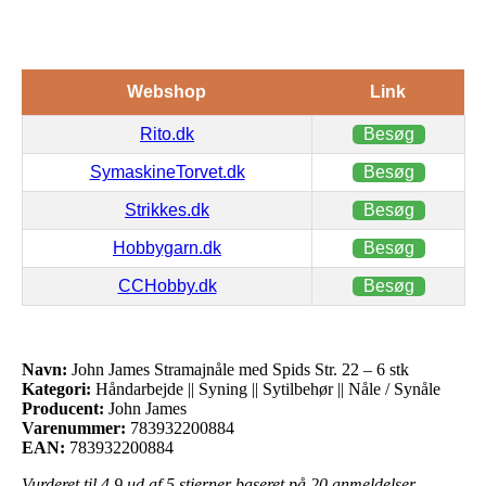
Webshop
Link
Rito.dk
Besøg
SymaskineTorvet.dk
Besøg
Strikkes.dk
Besøg
Hobbygarn.dk
Besøg
CCHobby.dk
Besøg
Navn:
John James Stramajnåle med Spids Str. 22 – 6 stk
Kategori:
Håndarbejde || Syning || Sytilbehør || Nåle / Synåle
Producent:
John James
Varenummer:
783932200884
EAN:
783932200884
Vurderet til
4.9
ud af 5 stjerner baseret på
20
anmeldelser