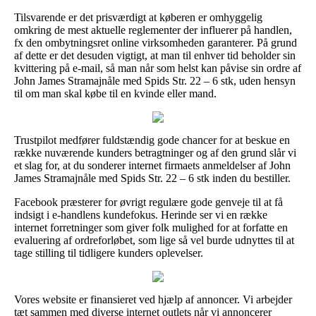
Tilsvarende er det prisværdigt at køberen er omhyggelig
omkring de mest aktuelle reglementer der influerer på handlen,
fx den ombytningsret online virksomheden garanterer. På grund
af dette er det desuden vigtigt, at man til enhver tid beholder sin
kvittering på e-mail, så man når som helst kan påvise sin ordre af
John James Stramajnåle med Spids Str. 22 – 6 stk, uden hensyn
til om man skal købe til en kvinde eller mand.
Trustpilot medfører fuldstændig gode chancer for at beskue en
række nuværende kunders betragtninger og af den grund slår vi
et slag for, at du sonderer internet firmaets anmeldelser af John
James Stramajnåle med Spids Str. 22 – 6 stk inden du bestiller.
Facebook præsterer for øvrigt regulære gode genveje til at få
indsigt i e-handlens kundefokus. Herinde ser vi en række
internet forretninger som giver folk mulighed for at forfatte en
evaluering af ordreforløbet, som lige så vel burde udnyttes til at
tage stilling til tidligere kunders oplevelser.
Vores website er finansieret ved hjælp af annoncer. Vi arbejder
tæt sammen med diverse internet outlets når vi annoncerer