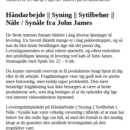
Håndarbejde || Syning || Sytilbehør ||
Nåle / Synåle fra John James
De fleste internet firmaer tildeler i dag diverse løsninger til
levering. En favorit iblandt mange er i dag pakkeshoppen, og så
kan du blot hente bestillingen lige når det passer dig.
Leveringsmetoden er altså yderst smertefri, og oftest endvidere
den prisbilligste løsning til levering ved køb af John James
Stramajnåle med Spids Str. 22 – 6 stk.
Du kunne omvendt overveje at få produkterne bragt hjem til dig
eller til dit arbejde. Fragtløsningen viser sig godt nok en anelse
mere bekostelig, men endda super problemfri. Den mest
betalelige fragtløsning kan ikke benægtes at være at hente
produkterne selv, som dog betinges af at du opholder dig lige
ved internet virksomhedens hjemsted.
Leveringstidspunktet på Håndarbejde || Syning || Sytilbehør ||
Nåle / Synåle kan være virkelig væsentlig i tilfælde af at man har
behov for din ordre lige om lidt, så med det formål er det nemlig
klogt at du gransker den anslåede leveringsdato på den
respektive vare.