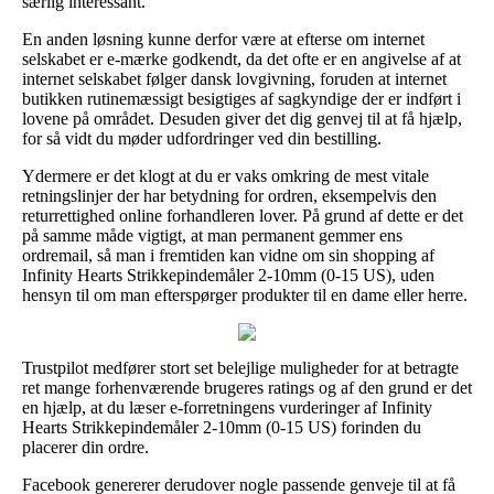
særlig interessant.
En anden løsning kunne derfor være at efterse om internet
selskabet er e-mærke godkendt, da det ofte er en angivelse af at
internet selskabet følger dansk lovgivning, foruden at internet
butikken rutinemæssigt besigtiges af sagkyndige der er indført i
lovene på området. Desuden giver det dig genvej til at få hjælp,
for så vidt du møder udfordringer ved din bestilling.
Ydermere er det klogt at du er vaks omkring de mest vitale
retningslinjer der har betydning for ordren, eksempelvis den
returrettighed online forhandleren lover. På grund af dette er det
på samme måde vigtigt, at man permanent gemmer ens
ordremail, så man i fremtiden kan vidne om sin shopping af
Infinity Hearts Strikkepindemåler 2-10mm (0-15 US), uden
hensyn til om man efterspørger produkter til en dame eller herre.
Trustpilot medfører stort set belejlige muligheder for at betragte
ret mange forhenværende brugeres ratings og af den grund er det
en hjælp, at du læser e-forretningens vurderinger af Infinity
Hearts Strikkepindemåler 2-10mm (0-15 US) forinden du
placerer din ordre.
Facebook genererer derudover nogle passende genveje til at få