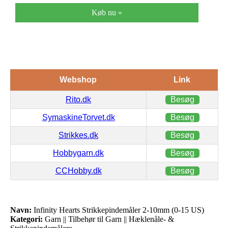
Køb nu »
Webshop
Link
Rito.dk
Besøg
SymaskineTorvet.dk
Besøg
Strikkes.dk
Besøg
Hobbygarn.dk
Besøg
CCHobby.dk
Besøg
Navn:
Infinity Hearts Strikkepindemåler 2-10mm (0-15 US)
Kategori:
Garn || Tilbehør til Garn || Hæklenåle- &