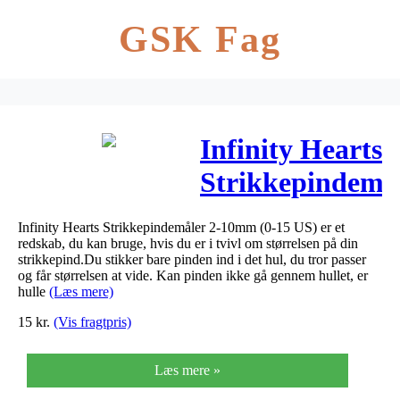
GSK Fag
Infinity Hearts
Strikkepindemå
2-10mm (0-15
Infinity Hearts Strikkepindemåler 2-10mm (0-15 US) er et
US)
redskab, du kan bruge, hvis du er i tvivl om størrelsen på din
strikkepind.Du stikker bare pinden ind i det hul, du tror passer
og får størrelsen at vide. Kan pinden ikke gå gennem hullet, er
hulle
(Læs mere)
15
kr.
(Vis fragtpris)
Læs mere »