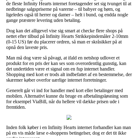
de fleste Infinity Hearts internet foretagender set sig tvunget til at
nedbringe salgspriserne på varerne – til babyer og børn, og
ligeledes også til herrer og damer – helt i bund, og endda nogle
gange præstere levering uden betaling.
Dog kan det alligevel vise sig smart at checke flere shops på
nettet efter tilbud på Infinity Hearts Strikkepindemåler 2-10mm
(0-15 US) før du placerer ordren, så man er skråsikker på at
opnå den laveste pris.
Man må dog være så påvagt, at ifald en netshop udlover et
produkt for en pris der kan ses som overordentlig gunstig, kan
det undertiden være et signal om en fup internet handler.
Shopping med kort er trods alt indbefattet af en bestemmelse, der
skærmer køber overfor uærlige internet forretninger.
Generelt går vi ind for handler med kort eller betalinger med
mobilen. Alternativt kunne du bruge en afbetalingsløsning som
for eksempel ViaBill, når du hellere vil dække prisen ude i
fremtiden.
Inden folk køber i en Infinity Hearts internet forhandler kan man
på en vis måde læse e-shoppens betingelser, dog er det tit ikke