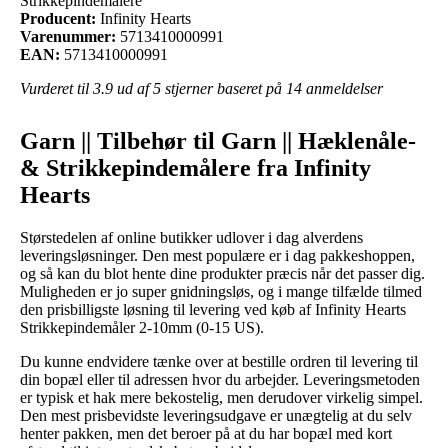
Strikkepindemålere
Producent:
Infinity Hearts
Varenummer:
5713410000991
EAN:
5713410000991
Vurderet til
3.9
ud af 5 stjerner baseret på
14
anmeldelser
Garn || Tilbehør til Garn || Hæklenåle-
& Strikkepindemålere fra Infinity
Hearts
Størstedelen af online butikker udlover i dag alverdens
leveringsløsninger. Den mest populære er i dag pakkeshoppen,
og så kan du blot hente dine produkter præcis når det passer dig.
Muligheden er jo super gnidningsløs, og i mange tilfælde tilmed
den prisbilligste løsning til levering ved køb af Infinity Hearts
Strikkepindemåler 2-10mm (0-15 US).
Du kunne endvidere tænke over at bestille ordren til levering til
din bopæl eller til adressen hvor du arbejder. Leveringsmetoden
er typisk et hak mere bekostelig, men derudover virkelig simpel.
Den mest prisbevidste leveringsudgave er unægtelig at du selv
henter pakken, men det beroer på at du har bopæl med kort