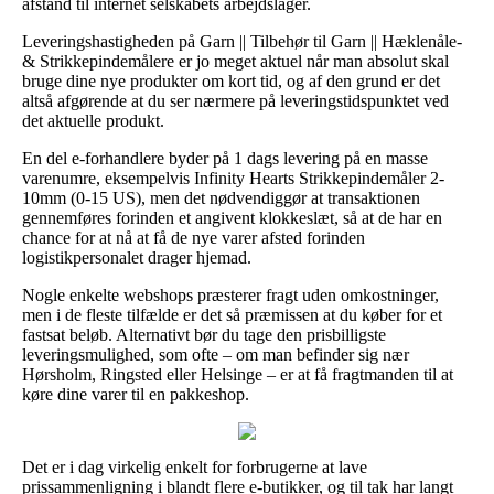
afstand til internet selskabets arbejdslager.
Leveringshastigheden på Garn || Tilbehør til Garn || Hæklenåle-
& Strikkepindemålere er jo meget aktuel når man absolut skal
bruge dine nye produkter om kort tid, og af den grund er det
altså afgørende at du ser nærmere på leveringstidspunktet ved
det aktuelle produkt.
En del e-forhandlere byder på 1 dags levering på en masse
varenumre, eksempelvis Infinity Hearts Strikkepindemåler 2-
10mm (0-15 US), men det nødvendiggør at transaktionen
gennemføres forinden et angivent klokkeslæt, så at de har en
chance for at nå at få de nye varer afsted forinden
logistikpersonalet drager hjemad.
Nogle enkelte webshops præsterer fragt uden omkostninger,
men i de fleste tilfælde er det så præmissen at du køber for et
fastsat beløb. Alternativt bør du tage den prisbilligste
leveringsmulighed, som ofte – om man befinder sig nær
Hørsholm, Ringsted eller Helsinge – er at få fragtmanden til at
køre dine varer til en pakkeshop.
Det er i dag virkelig enkelt for forbrugerne at lave
prissammenligning i blandt flere e-butikker, og til tak har langt