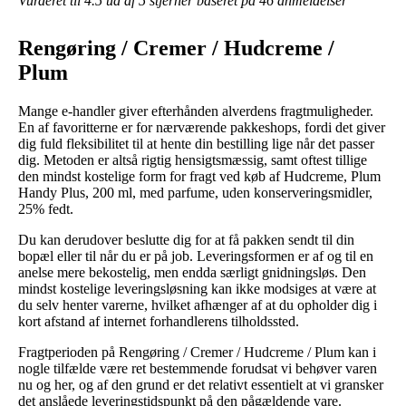
Vurderet til
4.5
ud af 5 stjerner baseret på
46
anmeldelser
Rengøring / Cremer / Hudcreme /
Plum
Mange e-handler giver efterhånden alverdens fragtmuligheder.
En af favoritterne er for nærværende pakkeshops, fordi det giver
dig fuld fleksibilitet til at hente din bestilling lige når det passer
dig. Metoden er altså rigtig hensigtsmæssig, samt oftest tillige
den mindst kostelige form for fragt ved køb af Hudcreme, Plum
Handy Plus, 200 ml, med parfume, uden konserveringsmidler,
25% fedt.
Du kan derudover beslutte dig for at få pakken sendt til din
bopæl eller til når du er på job. Leveringsformen er af og til en
anelse mere bekostelig, men endda særligt gnidningsløs. Den
mindst kostelige leveringsløsning kan ikke modsiges at være at
du selv henter varerne, hvilket afhænger af at du opholder dig i
kort afstand af internet forhandlerens tilholdssted.
Fragtperioden på Rengøring / Cremer / Hudcreme / Plum kan i
nogle tilfælde være ret bestemmende forudsat vi behøver varen
nu og her, og af den grund er det relativt essentielt at vi gransker
det anslåede leveringstidspunkt på den pågældende vare.