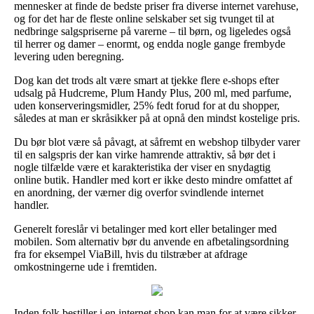
mennesker at finde de bedste priser fra diverse internet varehuse,
og for det har de fleste online selskaber set sig tvunget til at
nedbringe salgspriserne på varerne – til børn, og ligeledes også
til herrer og damer – enormt, og endda nogle gange frembyde
levering uden beregning.
Dog kan det trods alt være smart at tjekke flere e-shops efter
udsalg på Hudcreme, Plum Handy Plus, 200 ml, med parfume,
uden konserveringsmidler, 25% fedt forud for at du shopper,
således at man er skråsikker på at opnå den mindst kostelige pris.
Du bør blot være så påvagt, at såfremt en webshop tilbyder varer
til en salgspris der kan virke hamrende attraktiv, så bør det i
nogle tilfælde være et karakteristika der viser en snydagtig
online butik. Handler med kort er ikke desto mindre omfattet af
en anordning, der værner dig overfor svindlende internet
handler.
Generelt foreslår vi betalinger med kort eller betalinger med
mobilen. Som alternativ bør du anvende en afbetalingsordning
fra for eksempel ViaBill, hvis du tilstræber at afdrage
omkostningerne ude i fremtiden.
Inden folk bestiller i en internet shop kan man for at være sikker