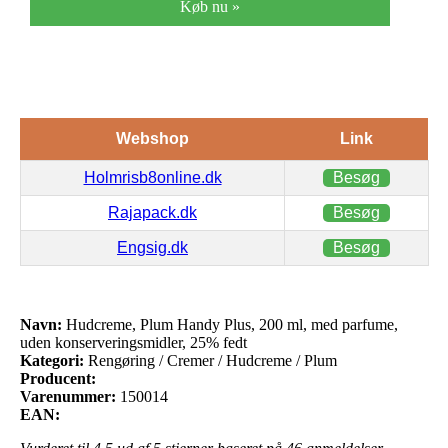
Køb nu »
Webshop
Link
Holmrisb8online.dk
Besøg
Rajapack.dk
Besøg
Engsig.dk
Besøg
Navn:
Hudcreme, Plum Handy Plus, 200 ml, med parfume,
uden konserveringsmidler, 25% fedt
Kategori:
Rengøring / Cremer / Hudcreme / Plum
Producent:
Varenummer:
150014
EAN: