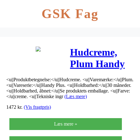
GSK Fag
Hudcreme,
Plum Handy
Plus, 200 ml,
<u||Produktbetegnelse:</u||Hudcreme. <u||Varemærke:</u||Plum.
med parfume,
<u||Vareserie:</u||Handy Plus. <u||Holdbarhed:</u||30 måneder.
<u||Holdbarhed, åbnet:</u||Se produktets emballage. <u||Farve:
uden
</u||creme. <u||Tekniske ingr
(Læs mere)
1472
kr.
(Vis fragtpris)
konserveringsmi
25% fedt
Læs mere »