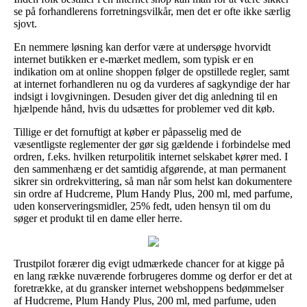
se på forhandlerens forretningsvilkår, men det er ofte ikke særlig
sjovt.
En nemmere løsning kan derfor være at undersøge hvorvidt
internet butikken er e-mærket medlem, som typisk er en
indikation om at online shoppen følger de opstillede regler, samt
at internet forhandleren nu og da vurderes af sagkyndige der har
indsigt i lovgivningen. Desuden giver det dig anledning til en
hjælpende hånd, hvis du udsættes for problemer ved dit køb.
Tillige er det fornuftigt at køber er påpasselig med de
væsentligste reglementer der gør sig gældende i forbindelse med
ordren, f.eks. hvilken returpolitik internet selskabet kører med. I
den sammenhæng er det samtidig afgørende, at man permanent
sikrer sin ordrekvittering, så man når som helst kan dokumentere
sin ordre af Hudcreme, Plum Handy Plus, 200 ml, med parfume,
uden konserveringsmidler, 25% fedt, uden hensyn til om du
søger et produkt til en dame eller herre.
Trustpilot forærer dig evigt udmærkede chancer for at kigge på
en lang række nuværende forbrugeres domme og derfor er det at
foretrække, at du gransker internet webshoppens bedømmelser
af Hudcreme, Plum Handy Plus, 200 ml, med parfume, uden