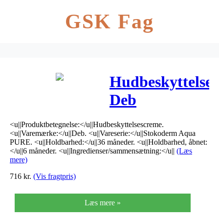
GSK Fag
Hudbeskyttelses
Deb
Stokoderm
<u||Produktbetegnelse:</u||Hudbeskyttelsescreme.
Aqua PURE,
<u||Varemærke:</u||Deb. <u||Vareserie:</u||Stokoderm Aqua
PURE. <u||Holdbarhed:</u||36 måneder. <u||Holdbarhed, åbnet:
100 ml, uden
</u||6 måneder. <u||Ingredienser/sammensætning:</u||
(Læs
mere)
parfume
716
kr.
(Vis fragtpris)
Læs mere »