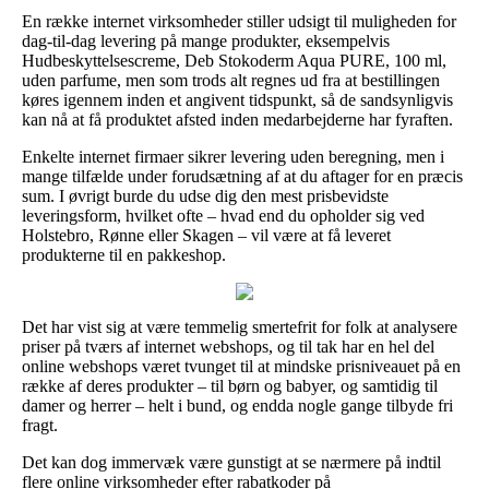
En række internet virksomheder stiller udsigt til muligheden for
dag-til-dag levering på mange produkter, eksempelvis
Hudbeskyttelsescreme, Deb Stokoderm Aqua PURE, 100 ml,
uden parfume, men som trods alt regnes ud fra at bestillingen
køres igennem inden et angivent tidspunkt, så de sandsynligvis
kan nå at få produktet afsted inden medarbejderne har fyraften.
Enkelte internet firmaer sikrer levering uden beregning, men i
mange tilfælde under forudsætning af at du aftager for en præcis
sum. I øvrigt burde du udse dig den mest prisbevidste
leveringsform, hvilket ofte – hvad end du opholder sig ved
Holstebro, Rønne eller Skagen – vil være at få leveret
produkterne til en pakkeshop.
Det har vist sig at være temmelig smertefrit for folk at analysere
priser på tværs af internet webshops, og til tak har en hel del
online webshops været tvunget til at mindske prisniveauet på en
række af deres produkter – til børn og babyer, og samtidig til
damer og herrer – helt i bund, og endda nogle gange tilbyde fri
fragt.
Det kan dog immervæk være gunstigt at se nærmere på indtil
flere online virksomheder efter rabatkoder på