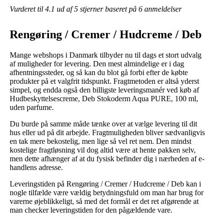
Vurderet til
4.1
ud af 5 stjerner baseret på
6
anmeldelser
Rengøring / Cremer / Hudcreme / Deb
Mange webshops i Danmark tilbyder nu til dags et stort udvalg
af muligheder for levering. Den mest almindelige er i dag
afhentningssteder, og så kan du blot gå forbi efter de købte
produkter på et valgfrit tidspunkt. Fragtmetoden er altså yderst
simpel, og endda også den billigste leveringsmanér ved køb af
Hudbeskyttelsescreme, Deb Stokoderm Aqua PURE, 100 ml,
uden parfume.
Du burde på samme måde tænke over at vælge levering til dit
hus eller ud på dit arbejde. Fragtmuligheden bliver sædvanligvis
en tak mere bekostelig, men lige så vel ret nem. Den mindst
kostelige fragtløsning vil dog altid være at hente pakken selv,
men dette afhænger af at du fysisk befinder dig i nærheden af e-
handlens adresse.
Leveringstiden på Rengøring / Cremer / Hudcreme / Deb kan i
nogle tilfælde være vældig betydningsfuld om man har brug for
varerne øjeblikkeligt, så med det formål er det ret afgørende at
man checker leveringstiden for den pågældende vare.