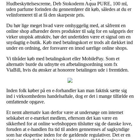
Hudbeskyttelsescreme, Deb Stokoderm Aqua PURE, 100 ml,
uden parfume forinden du gennemfører dit køb, således at du er
velinformeret til at få den skarpeste pris.
Du bør lige meget hvad være omhyggelig med, at såfremt en
online shop afhænder deres produkter til salg for en salgspris der
virker utopisk attraktiv, bør det undertiden være et signal om en
snydagtig e-butik. Køb med betalingskort er trods alt dækket ind
under en ordning, der forsvarer en imod uærlige online shops.
Vi tilråder køb med betalingskort eller MobilePay. Som et
alternativ burde du udnytte en afbetalingsordning som fx
ViaBill, hvis du ønsker at honorere betalingen ude i fremtiden.
Inden folk køber på en e-forhandler kan man faktisk sætte sig
ind i virksomhedens handelsaftale, dog er det i mange tilfælde en
omfattende opgave.
Et nemt alternativ kan derfor være at undersøge om internet
selskabet er e-mærket medlem, eftersom det kan være en
sikkerhed for at online webshoppen tilslutter sig de danske love,
foruden at e-handlen fra tid til anden gennemses af sagkyndige
som har ekspertise inden for de gældende regulativer. Det er en