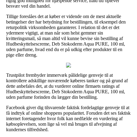
rigtig god mulighed for hjælpende service, ifald du oplever
besvær ved din handel.
Tillige foreslåes det at køber er vidende om de mest aktuelle
betingelser der har betydning for bestillingen, til eksempel den
returpolitik virksomheden garanterer. I relation til det er det
ydermere vigtigt, at man når som helst gemmer sin
kvitteringsmail, så man altid vil kunne bevise sin bestilling af
Hudbeskyttelsescreme, Deb Stokoderm Aqua PURE, 100 ml,
uden parfume, hvad end du er på udkig efter produkter til en
pige eller dreng.
Trustpilot frembyder immervæk pålidelige genveje til at
kontrollere adskillige nuværende køberes tanker og på grund af
dette anbefales det, at du vurderer online firmaets ratings af
Hudbeskyttelsescreme, Deb Stokoderm Aqua PURE, 100 ml,
uden parfume forinden du lægger din bestilling.
Facebook giver dig tilsvarende faktisk fordelagtige genveje til at
få indtryk af online shoppens popularitet. Foruden det ses faktisk
internet foretagender hvor folk kan nedfælde en vurdering af
købsoplevelsen, som lige så vel må bruges til afvejning af
kundernes tilfredshed.