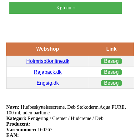
Køb nu »
Webshop
Link
Holmrisb8online.dk
Besøg
Rajapack.dk
Besøg
Engsig.dk
Besøg
Navn:
Hudbeskyttelsescreme, Deb Stokoderm Aqua PURE,
100 ml, uden parfume
Kategori:
Rengøring / Cremer / Hudcreme / Deb
Producent:
Varenummer:
160267
EAN: