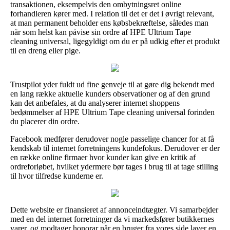
transaktionen, eksempelvis den ombytningsret online
forhandleren kører med. I relation til det er det i øvrigt relevant,
at man permanent beholder ens købsbekræftelse, således man
når som helst kan påvise sin ordre af HPE Ultrium Tape
cleaning universal, ligegyldigt om du er på udkig efter et produkt
til en dreng eller pige.
Trustpilot yder fuldt ud fine genveje til at gøre dig bekendt med
en lang række aktuelle kunders observationer og af den grund
kan det anbefales, at du analyserer internet shoppens
bedømmelser af HPE Ultrium Tape cleaning universal forinden
du placerer din ordre.
Facebook medfører derudover nogle passelige chancer for at få
kendskab til internet forretningens kundefokus. Derudover er der
en række online firmaer hvor kunder kan give en kritik af
ordreforløbet, hvilket ydermere bør tages i brug til at tage stilling
til hvor tilfredse kunderne er.
Dette website er finansieret af annonceindtægter. Vi samarbejder
med en del internet forretninger da vi markedsfører butikkernes
varer, og modtager honorar når en bruger fra vores side laver en