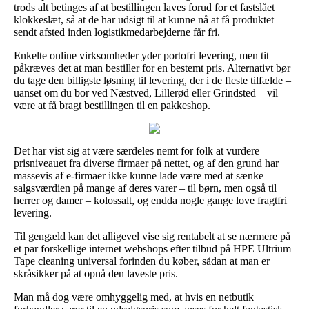
trods alt betinges af at bestillingen laves forud for et fastslået
klokkeslæt, så at de har udsigt til at kunne nå at få produktet
sendt afsted inden logistikmedarbejderne får fri.
Enkelte online virksomheder yder portofri levering, men tit
påkræves det at man bestiller for en bestemt pris. Alternativt bør
du tage den billigste løsning til levering, der i de fleste tilfælde –
uanset om du bor ved Næstved, Lillerød eller Grindsted – vil
være at få bragt bestillingen til en pakkeshop.
Det har vist sig at være særdeles nemt for folk at vurdere
prisniveauet fra diverse firmaer på nettet, og af den grund har
massevis af e-firmaer ikke kunne lade være med at sænke
salgsværdien på mange af deres varer – til børn, men også til
herrer og damer – kolossalt, og endda nogle gange love fragtfri
levering.
Til gengæld kan det alligevel vise sig rentabelt at se nærmere på
et par forskellige internet webshops efter tilbud på HPE Ultrium
Tape cleaning universal forinden du køber, sådan at man er
skråsikker på at opnå den laveste pris.
Man må dog være omhyggelig med, at hvis en netbutik