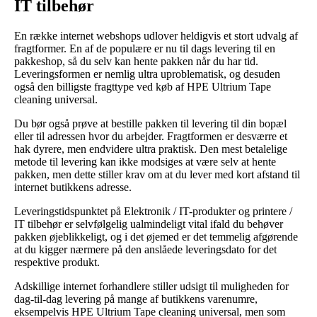
IT tilbehør
En række internet webshops udlover heldigvis et stort udvalg af
fragtformer. En af de populære er nu til dags levering til en
pakkeshop, så du selv kan hente pakken når du har tid.
Leveringsformen er nemlig ultra uproblematisk, og desuden
også den billigste fragttype ved køb af HPE Ultrium Tape
cleaning universal.
Du bør også prøve at bestille pakken til levering til din bopæl
eller til adressen hvor du arbejder. Fragtformen er desværre et
hak dyrere, men endvidere ultra praktisk. Den mest betalelige
metode til levering kan ikke modsiges at være selv at hente
pakken, men dette stiller krav om at du lever med kort afstand til
internet butikkens adresse.
Leveringstidspunktet på Elektronik / IT-produkter og printere /
IT tilbehør er selvfølgelig ualmindeligt vital ifald du behøver
pakken øjeblikkeligt, og i det øjemed er det temmelig afgørende
at du kigger nærmere på den anslåede leveringsdato for det
respektive produkt.
Adskillige internet forhandlere stiller udsigt til muligheden for
dag-til-dag levering på mange af butikkens varenumre,
eksempelvis HPE Ultrium Tape cleaning universal, men som