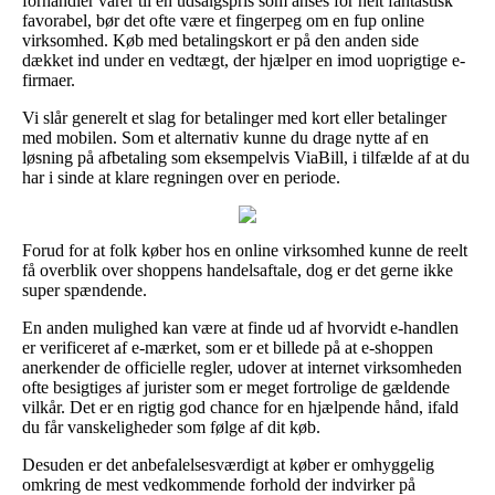
forhandler varer til en udsalgspris som anses for helt fantastisk
favorabel, bør det ofte være et fingerpeg om en fup online
virksomhed. Køb med betalingskort er på den anden side
dækket ind under en vedtægt, der hjælper en imod uoprigtige e-
firmaer.
Vi slår generelt et slag for betalinger med kort eller betalinger
med mobilen. Som et alternativ kunne du drage nytte af en
løsning på afbetaling som eksempelvis ViaBill, i tilfælde af at du
har i sinde at klare regningen over en periode.
Forud for at folk køber hos en online virksomhed kunne de reelt
få overblik over shoppens handelsaftale, dog er det gerne ikke
super spændende.
En anden mulighed kan være at finde ud af hvorvidt e-handlen
er verificeret af e-mærket, som er et billede på at e-shoppen
anerkender de officielle regler, udover at internet virksomheden
ofte besigtiges af jurister som er meget fortrolige de gældende
vilkår. Det er en rigtig god chance for en hjælpende hånd, ifald
du får vanskeligheder som følge af dit køb.
Desuden er det anbefalelsesværdigt at køber er omhyggelig
omkring de mest vedkommende forhold der indvirker på